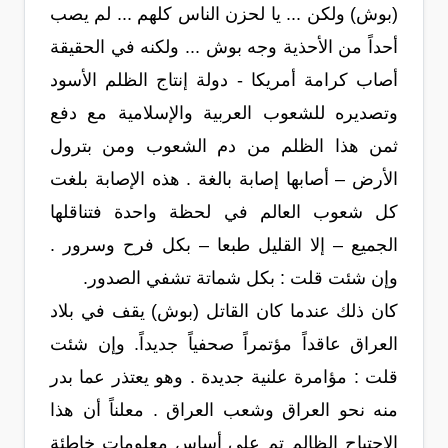
(بوش) ولكن ... يا لحزن الناس كلهم ... لم يصب
أحداً من الأحذية وجه بوش ... ولكنه في الحقيقة
أصاب كرامة أمريكا - دولة إنتاج الظلم الأسود
وتصديره للشعوب العربية والإسلامية مع دفع
ثمن هذا الظلم من دم الشعوب ومن بترول
الأرض – أصابها إصابة بالغة . هذه الإصابة بلغت
كل شعوب العالم في لحظة واحدة فتناقلها
الجميع – إلا القليل طبعا – بكل فرح وسرور .
وإن شئت قلت : بكل شماتة تشفي الصدور.
كان ذلك عندما كان القاتل (بوش) يقف في بلاد
العراق عاقداً مؤتمراً صحفياً جديداً. وإن شئت
قلت : مؤامرة علنية جديدة . وهو يعتذر عما بدر
منه نحو العراق وشعب العراق . معلناً أن هذا
الإجتياح الظالم تم على أساس معلومات خاطئة