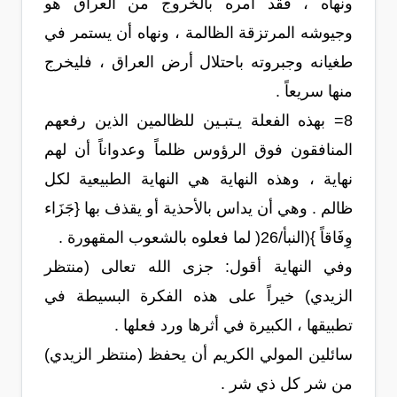
ونهاه ، فقد أمره بالخروج من العراق هو
وجيوشه المرتزقة الظالمة ، ونهاه أن يستمر في
طغيانه وجبروته باحتلال أرض العراق ، فليخرج
منها سريعاً .
8= بهذه الفعلة يـتبـين للظالمين الذين رفعهم
المنافقون فوق الرؤوس ظلماً وعدواناً أن لهم
نهاية ، وهذه النهاية هي النهاية الطبيعية لكل
ظالم . وهي أن يداس بالأحذية أو يقذف بها {جَزَاء
وِفَاقاً }(النبأ/26( لما فعلوه بالشعوب المقهورة .
وفي النهاية أقول: جزى الله تعالى (منتظر
الزيدي) خيراً على هذه الفكرة البسيطة في
تطبيقها ، الكبيرة في أثرها ورد فعلها .
سائلين المولي الكريم أن يحفظ (منتظر الزيدي)
من شر كل ذي شر .