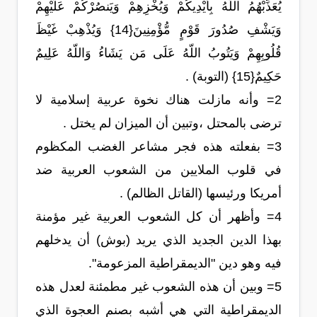
يُعَذِّبْهُمُ اللّهُ بِأَيْدِيكُمْ وَيُخْزِهِمْ وَيَنصُرْكُمْ عَلَيْهِمْ
وَيَشْفِ صُدُورَ قَوْمٍ مُّؤْمِنِينَ{14} وَيُذْهِبْ غَيْظَ
قُلُوبِهِمْ وَيَتُوبُ اللّهُ عَلَى مَن يَشَاءُ وَاللّهُ عَلِيمٌ
حَكِيمٌ{15} (التوبة) .
2= وأنه مازلت هناك نخوة عربية إسلامية لا
ترضى بالمحتل ،وتبين أن الميزان لم يختل .
3= بفعلته هذه فجر مشاعر الغضب المكظوم
في قلوب الملايين من الشعوب العربية ضد
أمريكا ورئيسها (القاتل الظالم) .
4= وأظهر أن كل الشعوب العربية غير مؤمنة
بهذا الدين الجديد الذي يريد (بوش) أن يدخلهم
فيه وهو دين "الديمقراطية المزعومة".
5= وبين أن هذه الشعوب غير مطمئنة لعدل هذه
الديمقراطية التي هي أشبه بصنم العجوة الذي