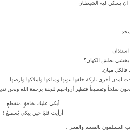
 ان يسكن فيه الشيطـان
سجد
 استئذان
لا يخشي بطش الكهان؟
فالكل مهان.
ت لمدن أخرى تاركة خلفها بيوتها ومتاعها واملاكها وارضها.
ون سلخاً وتقطيعاً فتطير أرواحهم للجنة برحمة الله ونحن تذب
‏أبكي عليك بخافقٍ متقطعٍ
أرأيت قلبًا حين يبكي يُسمـعُ !
 المسلمون بالصمم والعمى .