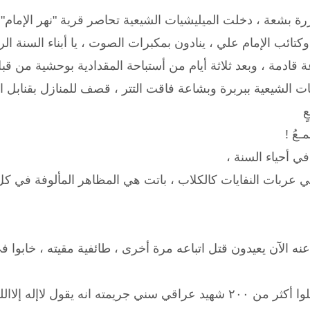
 بشعة ، ‏دخلت الميليشيات الشيعية تحاصر قرية "نهر الإمام" ب
تائب الإمام علي ، ينادون بمكبرات الصوت ، يا أبناء السنة ا
قادمة ، وبعد ثلاثة أيام من أستباحة المقدادية بوحشية من قبل
ت الشيعية ببربرة وبشاعة فاقت التتر ، قصف للمنازل بقنابل ا
ٍ
ـعُ !
ي أحياء السنة ،
 عربات النفايات كالكلاب ، باتت هي المظاهر المألوفة في كل
ه الآن يعيدون قتل اتباعه مرة أخرى ، طائفية مقيته ، خابوا في
قول لاإله إلاالله محمد رسول الله