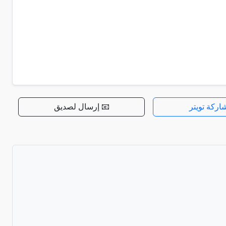
اركة تويتر
📧 إرسال لصديق