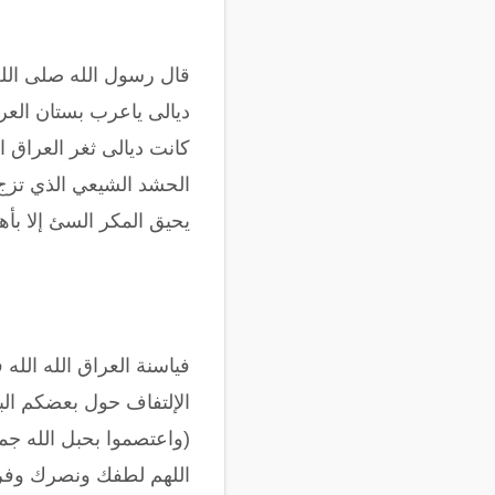
‏قال رسول الله صلى الله
ديالى ياعرب ‏بستان الع
كانت ديالى ثغر العراق 
الحشد الشيعي الذي تزج ب
يحيق المكر السئ إلا بأهل
فياسنة العراق ‏الله الله
اﻹلتفاف حول بعضكم ال
(واعتصموا بحبل الله جميع
اللهم لطفك ونصرك وفرج