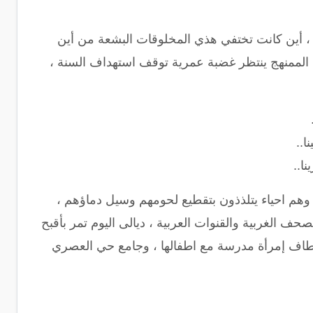
ي ، أين كانت تختفي هذي المخلوقات البشعة من أين
الممنهج ينتظر غضبة عمرية توقف استهداف السنة ،
ا..
ا..
س وهم احياء يتلذذون بتقطيع لحومهم وسيل دماؤهم ،
ف الغربية والقنوات العربية ، ديالى اليوم تمر بأقبح
اختطاف إمرأة مدرسة مع اطفالها ، وجامع حي العصري