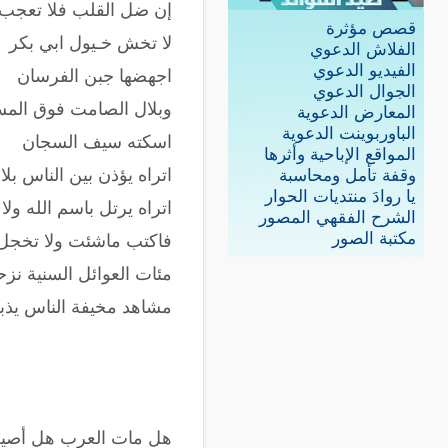
‏إن ضل القلب فلا تعجب
قصص مؤثرة
لا تخش خـيول ابي بكر
الفلاش الدعوي
الفيديو الدعوي
اجهضها جبن الفرسان
الجوال الدعوي
وبلال الصامت فوق الم
المعارض الدعوية
الباوربوينت الدعوية
اسكته سيف السجان
المواقع الإباحية وأثرها
اتراه يؤذن بين الناس بلا
وقفة تأمل ومحاسبة
يا روادَ منتديات الحوار
اتراه يرتل باسم الله و
الشرح الفقهي المصور
مكتبة الصور
فاكتب ماشئت ولا تخجل 
مئات العوائل السنية نزح
مشاهد مخيفة الناس يذبح
هل مات العرب هل أصيب