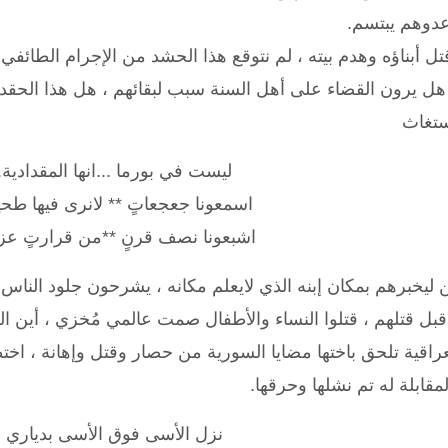
عدوهم يبتسم.
ل أبناؤه وهدم بيته ، لم نتوقع هذا الحشد من الإجرام الطائف
ل يرون القضاء على أهل السنة سبب لبقائهم ، هل هذا الحقد 
ستغاث
‏ليست في بورما ...انها المقدادية.
‏اسمعونا جعجعاتٍ ** لانرى فيها طحين
اشبعونا نصف قرنٍ **من قرارتٍ عزين
سن ليخبرهم بمكان إبنه الذي لايعلم مكانه ، يشرحون جلود النا
بل قتلهم ، قتلوا النساء والأطفال صمت عالمي مُخزي ، أين الصح
العراقية تلحق باختها مضايا السورية من حصار وقتل وإهانة ، 
مقابلة له تم نشلها وحرقها.
نزل الأسى فوق الأسى بدياري