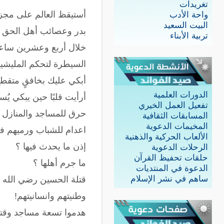
تغريدات
أستيقظ العالم على مجزرة
واحة الأدب
البيت السعيد
بدر وعصائب أهل الحق وك
تربية الأبناء
خلال أربع وعشرين ساعة 
السيطرة لتحكم المليشيا
‏أبكي عليك بخافقٍ متقطع
الدورات العلمية
أرأيت قلبًا حين يبكي يُسم
تفعيل العمل الخيري
حرق للمساجد والمنازل ف
المسابقات الثقافية
المخيمات الدعوية
اعدام للشباب ورميهم في
الألعاب الحركية والذهنية
إذن ما يحدث فيها ؟
الرحلات الدعوية
حلقات تحفيظ القرآن
ما جرم أهلها ؟
الدعوة في المنتديات
ساهم في نشر الإسلام
قتلة الحسين رضي الله عن
وطنيتهم وانسانيتهم!
هدموا تسعة مساجد وقتلوا أكثر من ٢٠٠ شهيد عراقي سني جريمته انه ي