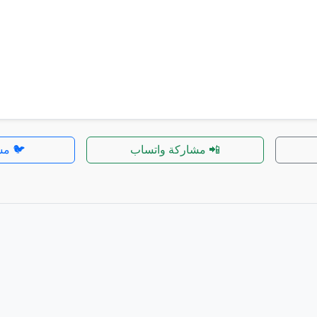
📲 مشاركة واتساب
🐦 مش