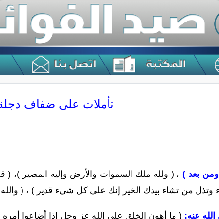
تأملات على ضفاف دجلة
 ومن بعد )
، ( ولله ملك السموات والأرض وإليه المصير )، ( ق
وتذل من تشاء بيدك الخير إنك على كل شيء قدير ) ، ( والله ي
الله عنه:
( ما أهون الخلق على الله عز وجل إذا أضاعوا أمره )