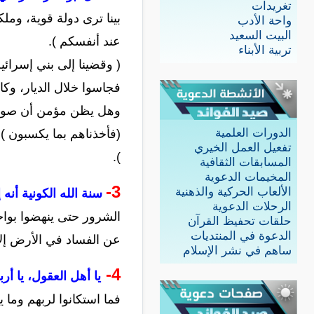
تغريدات
بينا ترى دولة قوية، وم
واحة الأدب
البيت السعيد
عند أنفسكم ).
تربية الأبناء
( وقضينا إلى بني إسرائي
فجاسوا خلال الديار، وكان
وهل يظن مؤمن أن صور ا
الدورات العلمية
(فأخذناهم بما يكسبون )
تفعيل العمل الخيري
).
المسابقات الثقافية
المخيمات الدعوية
3-
الألعاب الحركية والذهنية
سنة الله الكونية أنه
الرحلات الدعوية
الشرور حتى ينهضوا بواجب
حلقات تحفيظ القرآن
الدعوة في المنتديات
عن الفساد في الأرض إلا 
ساهم في نشر الإسلام
4-
يا أهل العقول، يا أر
فما استكانوا لربهم وما 