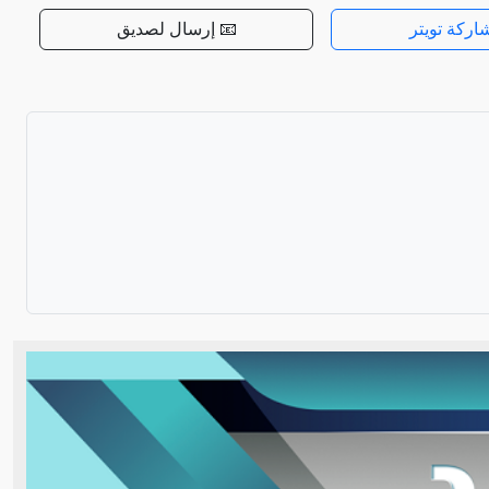
اركة تويتر
📧 إرسال لصديق