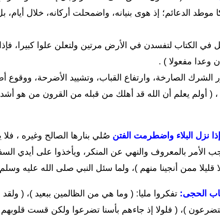
لكا موطد الدعائم؛ إذ هوى بنيانه، واضمحلت أركانه، خلال أيام
ل في الكتاب لتفسدن في الأرض مرتين ولتعلن علوا كبيرا، فإذا ج
 وعدا مفعولا ) .
لشرك الصارخة، وارتفاع القباب، وتشييد الأضرحة، ووقوع أص
 ، ( أولم يعلم أن الله قد أهلك من قبله من القرون من هو أشد
 إذا نزل البلاء واضطرمت الفتن
صُلي بنارها الصالح وغيره ، فل
 الأمر بالمعروف والنهي عن المنكر، ويأخذوا على أيدي السفها
قليلا ممن أنجينا منهم )، ولما سئل النبي صلى الله عليه وسلم: 
باب الحجى:
تفكروا مليا: ( وما هي من الظالمين ببعيد )، ( ولقد 
يتضرعون )، ( فلولا إذ جاءهم بأسنا تضرعوا ولكن قست قلوبهم و