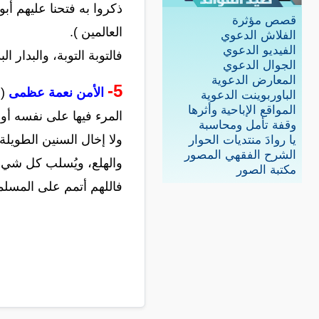
ذكروا به فتحنا عليهم أب
قصص مؤثرة
العالمين ).
الفلاش الدعوي
الفيديو الدعوي
فالتوبة التوبة، والبدار 
الجوال الدعوي
المعارض الدعوية
5-
الأمن نعمة عظمى
( 
الباوربوينت الدعوية
المواقع الإباحية وأثرها
المرء فيها على نفسه أو 
وقفة تأمل ومحاسبة
ولا إخال السنين الطويل
يا روادَ منتديات الحوار
الشرح الفقهي المصور
والهلع، ويُسلب كل شيء 
مكتبة الصور
فاللهم أتمم على المسلمي