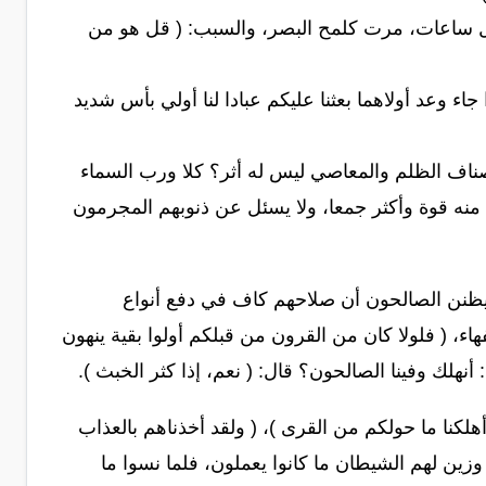
، بل ساعات، مرت كلمح البصر، والسبب: ( قل هو من
اء وعد أولاهما بعثنا عليكم عبادا لنا أولي بأس شديد
ناف الظلم والمعاصي ليس له أثر؟ كلا ورب السماء
 منه قوة وأكثر جمعا، ولا يسئل عن ذنوبهم المجرمون
ا يظنن الصالحون أن صلاحهم كاف في دفع أنواع
ء، ( فلولا كان من القرون من قبلكم أولوا بقية ينهون
أنهلك وفينا الصالحون؟ قال: ( نعم، إذا كثر الخبث ).
أهلكنا ما حولكم من القرى )، ( ولقد أخذناهم بالعذاب
زين لهم الشيطان ما كانوا يعملون، فلما نسوا ما