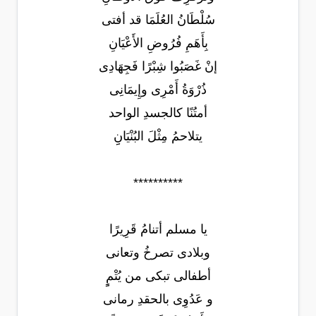
سُلْطَانُ العُلَمَا قد أفتى
بِأَهَمِ فُرُوضِ الأَعْيَانِ
إنْ غَصَبُوا شِبْرًا فَجِهَادِى
ذُرْوَةُ أَمْرِى وإِيمَانِى
أمتُنًا كالجسدِ الواحد
يتلاحمُ مِثْلَ البُنْيَانِِ
**********
يا مسلم أتنامُ قَرِيرًا
وبلادى تصرخُ وتعانى
أطفالى تبكى من يُتْمٍٍ
و عَدُوِى بالحقدِ رمانى