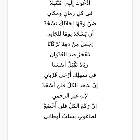
أَدْعُوكَ إِلَهِى مُبْتَهِلاً
فى كلِ زمانٍ ومكانِ
صُنْ وَجْهًا لِجَلالِكَ يَسْجُدْ
أن يَسْجُدَ يومًا للجَانِى
اِجْعَلْ مِنْ دَمِنَا بُرْكَانًا
يَتَفَجَرُ ضِدَ العُدْوَانِ
رَبَاهُ تَقَّبَلْ أنفسَنا
فى سبيلِك أَرْجَى قُرْبَانِ
إنْ سَجَدَ الكلُ فلن أَسْجُدْ
لإلهٍ غيرِ الرحمنِ
إنْ رَكَعَ الكلُ فلن أَخْضَعْ
لطاغوتٍ يسلبُ أوطانى