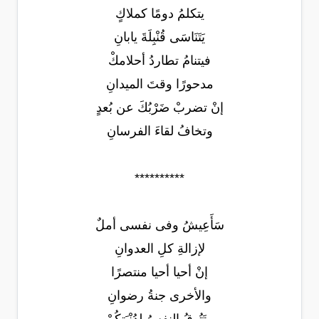
يتكلمُ دومًا كملاكٍ
يَتَنَاسَى قُنْبِلَةَ يابانِ
فيتنامُ تطاردُ أحلامكْ
مدحورًا وقتَ الميدانِ
إنْ تضربْ ضَرْبُكَ عن بُعدٍ
وتخافُ لقاءَ الفرسانِ
**********
سَأَعِيشُ وفى نفسى أملٌ
لإزالةِ كلِ العدوانِ
إنْ أحيا أحيا منتصرًا
والأخرى جنةُ رضوانِ