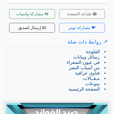
🖨️ طباعة الصفحة
📲 مشاركة واتساب
🐦 مشاركة تويتر
📧 إرسال لصديق
📌 روابط ذات صلة
الفلوجة
رسائل وبيانات
في عيون الشعراء
من أسباب النصر
فتاوى عراقية
مـقــالات
منوعات
الصفحة الرئيسية