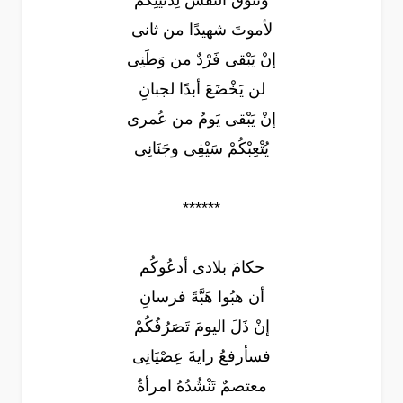
وتَتُوقُ النفسُ لِدُنْيَتِكُمْ
لأموتَ شهيدًا من ثانى
إنْ يَبْقى فَرْدٌ من وَطَنِى
لن يَخْضَعَ أبدًا لجبانِ
إنْ يَبْقى يَومٌ من عُمرى
يُتْعِبْكُمْ سَيْفِى وجَنَانِى
******
حكامَ بلادى أدعُوكُم
أن هبُوا هَبَّةَ فرسانِ
إنْ ذَلَ اليومَ تَصَرُفُكُمْ
فسأرفعُ رايةَ عِصْيَانِى
معتصمٌ تَنْشُدُهُ امرأةٌ