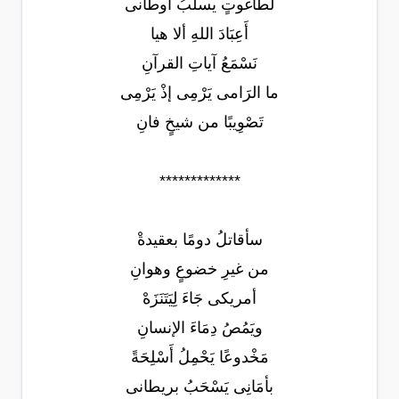
لطاغوتٍ يسلبُ أوطانى
أَعِبَادَ اللهِ ألا هيا
نَسْمَعُ آياتِ القرآنِ
ما الرَامى يَرْمِى إذْ يَرْمِى
تَصْوِيبًا من شيخٍ فانِ
*************
سأقاتلُ دومًا بعقيدةْ
من غيرِ خضوعٍ وهوانِ
أمريكى جَاءَ لِيَتَنَزَهْ
ويَمُصُ دِمَاءَ الإنسانِ
مَخْدوعًا يَحْمِلُ أَسْلِحَةً
بأمَانِى يَسْحَبُ بريطانى