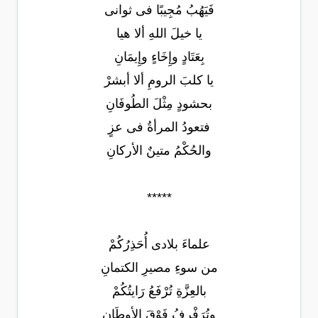
فَيَهُبُ مُجِيبًا فى ثوانى
يا خيلَ اللهِ ألا هيا
بِعَتَادٍ وإِخَاءٍ وإِيمَانِ
يا كلبَ الرومِ ألا أبشرْ
بحشودٍ مِثْلَ الطُوفَانِ
فتعودُ المرأةُ فى عزٍ
والحُكْمُ متينٌ الأركانِ
*****
علماءَ بلادى أُحَذِرُكُمْ
من سوءِ مصيرِ الكتمانِ
بالعِزَّةِ تُرْفَعُ رَايتُكُمْ
وتُرَفْرِفُ فَوْقَ الأوطَانِ