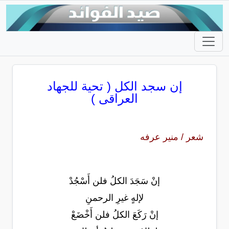
إن سجد الكل ( تحية للجهاد
العراقى )
شعر / منير عرفه
إنْ سَجَدَ الكلُ فلن أَسْجُدْ
لإلهٍ غيرِ الرحمنِ
إنْ رَكَعَ الكلُ فلن أَخْضَعْ