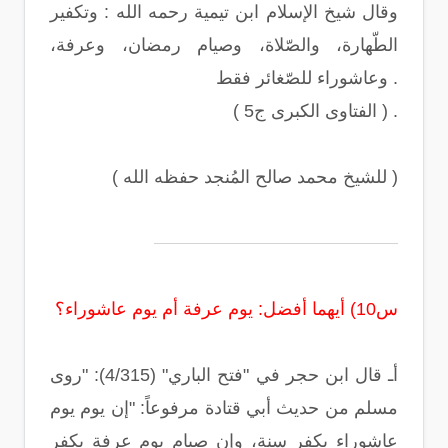
وقال شيخ الإسلام ابن تيمية رحمه الله : وتكفير
الطّهارة، والصّلاة، وصيام رمضان، وعرفة،
وعاشوراء للصّغائر فقط .
( الفتاوى الكبرى ج5 ) .
( للشيخ محمد صالح المُنجد حفظه الله )
س10) أيهما أفضل: يوم عرفة أم يوم عاشوراء؟
أـ قال ابن حجر في "فتح الباري" (4/315): "روى
مسلم من حديث أبي قتادة مرفوعاً: "إن يوم يوم
عاشوراء يكفر سنة، وإن صيام يوم عرفة يكفر