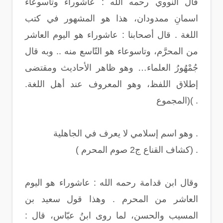
قال النووي رحمه الله : عاشوراءُ وتاسوعاءُ
اسمانِ ممدودان، هذا هو المشهور في كتب
اللغة . قال أصحابنا : عاشوراء هو اليوم العاشر
من المحرَّم، وتاسوعاء هو التّاسع منه .. وبه قال
جُمْهُورُ العلماء… وهو ظاهر الأحاديث ومقتضى
إطلاق اللفظ، وهو المعروف عند أهل اللغة.
(المجموع( .
وهو اسم إسلامي لا يعرف في الجاهلية .
( كشاف القناع ج2 صوم المحرم) .
وقال ابن قدامة رحمه الله : عاشوراء هو اليوم
العاشر من المحرم . وهذا قول سعيد بن
المسيب والحسن، لما روى ابنُ عبّاس، قال :