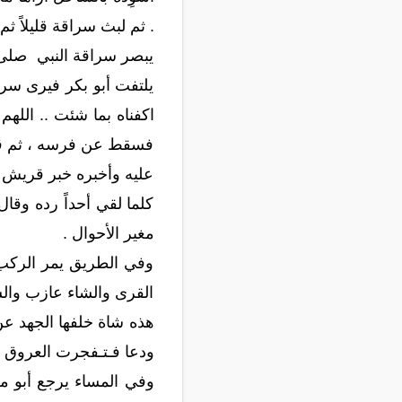
. ثم لبث سراقة قليلاً 
يبصر سراقة النبي صلى ا
يلتفت أبو بكر فيرى سراق
اكفناه بما شئت .. ال
فسقط عن فرسه ، ثم قام
عليه وأخبره خبر قريش وس
كلما لقي أحداً رده وقال
مغير الأحوال .
وفي الطريق يمر الركب ا
القرى والشاء عازب والسن
هذه شاة خلفها الجهد عن 
ودعا فـتـفجرت العروق ب
وفي المساء يرجع أبو مع