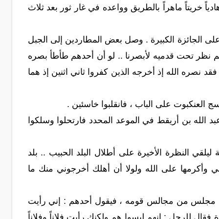
اً خريتاً ماهراً بالطريق وواعده في غار ثور بعد ثلاث
 الجائزة الكبيرة . وصل بعض المطاردين إلى الجبل
هم نظر تحت قدميه لأبصرنا .. لو أن أحدهم طأطأ بصره
ه فقد نصره الله إذ أخرجه الذين كفروا ثاني اثنين إذ هما
سج العنكبوت على الباب ، فانقلبوا خاسئين .
عبد الله بن أريقط في الموعد المحدد فارتحلوا وسلكوا
لقي النظرة الأخيرة على أطلال البلد الحبيب .. بلد
لي وأكرمها على الله ولولا أن أهلك أخرجوني منك ما
في مجلس من مجالس قومه ، فيقول أحدهم : إني رأيت
 فقال للرجل : إنهم ليسوا هم ولكنك رأيت فلاناً وفلاناً