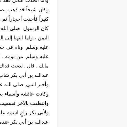
وأما الحدث الثاني فقد 
وكان شيخاً قد ذهب بصره
كثيراً فأخذت أحجاراً ثم
كان الرسول صلى الله عل
اليمن ، ولما انتهيا إلى
عليه وسلم ونام في حجر 
عليه وسلم من نومه ، ل
مالك . قال : لدغت فدا
عبدالله بن أبي بكر شاب
وأخبر النبي صلى الله ع
وكانت عائشة وأسماء يص
وانتطقت بالآخر فسميت ب
ولأبي بكر راعٍ اسمه عا
عبدالله بن أبي بكر عندم