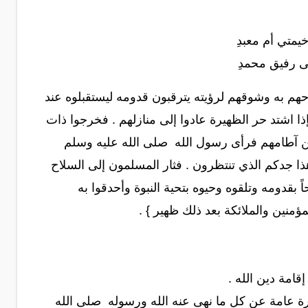
خيمتي أم معبدِ
 رفيق محمدِ
حهم به وشوقهم لرؤيته يترقبون قدومه ليستقبلوه عند
ا اشتد حر الظهيرة عادوا إلى منازلهم . فخرجوا ذات
م من آطامهم فرأى رسول الله صلى الله عليه وسلم
ذا جدكم الذي تنتظرون . فثار المسلمون إلى السلاح
قدومه وتلقوه وحيوه بتحية النبوة وأحدقوا به
ؤمنين والملائكة بعد ذلك ظهير } .
قامة دين الله .
ة عامة عن كل ما نهى عنه الله ورسوله صلى الله