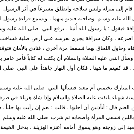
ثم قام إلى منزله ولبس سلاحه وانطلق مسرعاً في أثر الرسول
لله عليه وسلم وصاحبه فيدنو منهما ، ويسمع قراءة رسول الل
ة فيقول : يا رسول الله أُتينا . يرفع النبي صلى الله عليه 
لهم اصرعه . وكان سراقة يجري بفرسه على أرض صلبة فساخت
 وحاول اللحاق بهما فسقط مرة أخرى ، فنادى بالأمان فتوق
أل النبي عليه الصلاة والسلام أن يكتب له كتاباً فأمر عامر ب
 : قد كفيتم ما ههنا . فكان أول النهار جاهداً على النبي صلى 
لمبارك بخيمتي أم معبد فيسألها النبي صلى الله عليه وسلم
ة شهباء يلتفت عليه الصلاة والسلام وإذا شاة هزيلة في طرف ا
الغنم قال : أتأذنين أن أحلبها . قالت : نعم إن رأيت بها حلب
اللبن فسقى المرأة وأصحابه ثم شرب صلى الله عليه وسلم ، ثم
بد إلى زوجته وهو يسوق أمامه أعنزه الهزيلة . يدخل الخيمة 