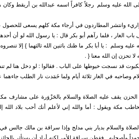
لله عليه وسلم رجلاً كافراً اسمه عبدالله بن أريقط وكان هادي
ريء وانتشر المطاردون في أرجاء مكة كلهم يسعى للحصول على
اب الغار ، فلما رآهم أبو بكر قال : يا رسول الله لو أن أحد
 عليه وسلم : يا أبا بكر ما ظنك باثنين الله ثالثهما } إلا تنصرو
لا تحزن إن الله معنا { .
عنكبوت قد نسجت خيوطها على الباب . فقالوا : لو دخل هنا لم تن
 وصاحبه في الغار ثلاثة أيام ولما خَمَدت نار الطلب جاءهما 
ن يقف عليه الصلاة والسلام بالحَزْوَرة على مشارف مكة لي
خاطب مكة ويقول : أما والله إني لأعلم أنك أحب بلاد الله إ
لصلاة والسلام بديار بني مدلج وإذا سراقة بن مالك جالس 
مداً وأصحابه . ففطن سراقة للأمر لكنه أراد أن يستأثر بالجائزة