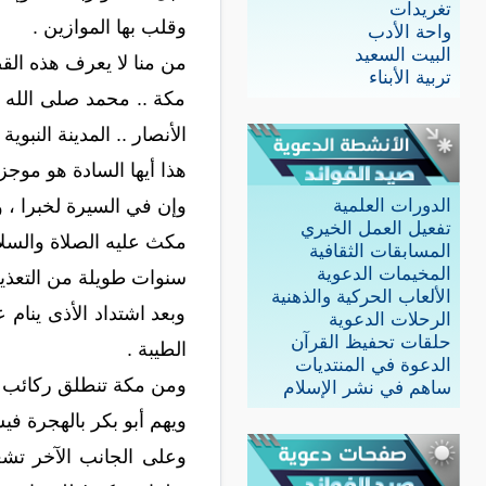
تغريدات
وقلب بها الموازين .
واحة الأدب
البيت السعيد
من منا لا يعرف هذه القص
تربية الأبناء
مكة .. محمد صلى الله علي
الأنصار .. المدينة النبوية 
هذا أيها السادة هو موجز 
وإن في السيرة لخبرا ، و
الدورات العلمية
تفعيل العمل الخيري
مكث عليه الصلاة والسلام 
المسابقات الثقافية
المخيمات الدعوية
سنوات طويلة من التعذيب و
الألعاب الحركية والذهنية
وبعد اشتداد الأذى ينام 
الرحلات الدعوية
حلقات تحفيظ القرآن
الطيبة .
الدعوة في المنتديات
ومن مكة تنطلق ركائب المها
ساهم في نشر الإسلام
ويهم أبو بكر بالهجرة ف
وعلى الجانب الآخر تشعر