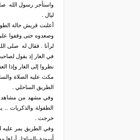
واستأجر رسول الله صلى ا
ليال .
أعلنت قريش حالة الطوا
وصعدوه حتى وقفوا على ب
لرآنا . فقال له صلى الله
في الغار إذ يقول لصاحبه 
نظروا إلى الغار وإذا ال
مكث عليه الصلاة والسلام
الطريق الساحلي .
وفي مشهد من مشاهد الحز
الطفولة والذكريات .. ي
خرجت .
وفي الطريق يمر عليه ا
أَسوِدة بالساحل أراها مح