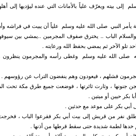
م إلى بيته ويعرّف علياً بالأمانات التي عنده ليؤديها إلى أ
 يأمر النبي صلى الله عليه وسلم علياً أن يبيت في فراشه و
 والسلام الباب .. يخترق صفوف المجرمين ..يمشي بين سيوفه
د تلو الآخر ثم يمضي بحفظ الله ورعايته .
لى فراشه صلى الله عليه وسلم وغطى رأسه والمجرمون ينظرو
جرمون فشلهم ، فيعودون وهم ينفضون التراب عن رؤوسهم .
جنونها ، وثارت ثائرتها ، فوضعت جميع طرق مكة تحت المرا
با بكر حيين أو ميتين .
 أبي بكر على موعد مع حدثين .
طلق نفر من قريش إلى بيت أبي بكر فقرعوا الباب ، فخرجت إلي
 خدها لطمة شديدة حتى سقط قرطها من أذنها .