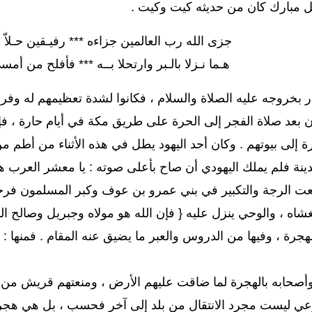
رجل مبارك كان من حديثه كيت وكيت .
جزى الله رب العالمين جزاءه
***
رفيـقين حـلاّ 
هـما نـزلا بالـبر وارتحلا بــه
***
فأفلح من أمسى
ر بخروجه عليه الصلاة والسلام ، فكانوا لشدة تعظيمهم له وفر
 بعد صلاة الفجر إلى الحرة على طريق مكة في أيام حارة ، فإذ
رة إلى بيوتهم . وكان أحد اليهود يطل في هذه الأثناء من أط
دينة فلم يملك اليهودي أن صاح بأعلى صوته : يا معشر العرب ه
عت الرجة والتكبير في بني عمرو بن عوف وكبر المسلمون فرحاً ب
شاه ، والوحي ينزل عليه { فإن الله هو مولاه وجبريل وصالح الم
لهجرة ، وفيها من الدروس والعبر ما يضيق عنه المقام . فمنها :
ه وأصحابه بالهجرة لما ضاقت عليهم الأرض ، ومنعتهم قريش من إ
رعي ليست مجرد الانتقال من بلد إلى آخر فحسب ، بل هي هجر