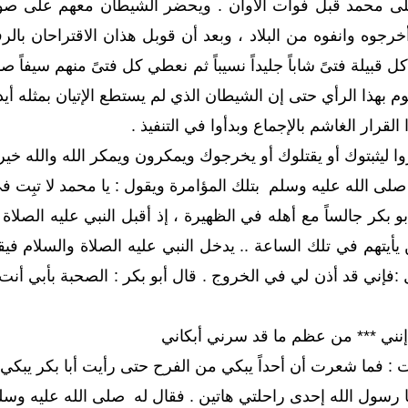
على محمد قبل فوات الأوان . ويحضر الشيطان معهم على صو
رجوه وانفوه من البلاد ، وبعد أن قوبل هذان الاقتراحان با
ل قبيلة فتىً شاباً جليداً نسيباً ثم نعطي كل فتىً منهم سيفاً 
م بهذا الرأي حتى إن الشيطان الذي لم يستطع الإتيان بمثله أيده
لقرار الغاشم بالإجماع وبدأوا في التنفيذ .
وا ليثبتوك أو يقتلوك أو يخرجوك ويمكرون ويمكر الله والله خير 
صلى الله عليه وسلم بتلك المؤامرة ويقول : يا محمد لا تبِت ف
 بكر جالساً مع أهله في الظهيرة ، إذ أقبل النبي عليه الصلاة 
أيتهم في تلك الساعة .. يدخل النبي عليه الصلاة والسلام فيقو
 :فإني قد أذن لي في الخروج . قال أبو بكر : الصحبة بأبي أنت 
نني
***
من عظم ما قد سرني أبكاني
 : فما شعرت أن أحداً يبكي من الفرح حتى رأيت أبا بكر يبكي ي
يا رسول الله إحدى راحلتي هاتين . فقال له صلى الله عليه وسلم