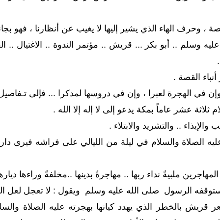
ة ، وحرف الهاء الذي يشير إليها لا يغيب عن أنظارنا ، فهو بجان
ه وسلم .. أبو بكر ... قريش .. مؤتمر الندوة .. الاغتيال .. الغ
.
أنباء القصة .
إن في الهجرة لعبرا ، وإن في دروسها لمدكرا ... فإلى تـفاصيل
ثلاثة عشر عاماً بمكة يدعو إلى لا إله إلا الله .
الإيذاء .. والتشريد والابتلاء .
عليه الصلاة والسلام في ليلة من الليالي على فراشه فيرى دار 
جرين ملبيةً نداء ربها .. مهاجرةً بدينها ..مخلفةً وراءها ديارها
يستوقفه الرسول صلى الله عليه وسلم ويقول : لا تعجل لعل الل
 قريش بالخطر الذي يهدد كيانها بهجرته عليه الصلاة والسلام إ