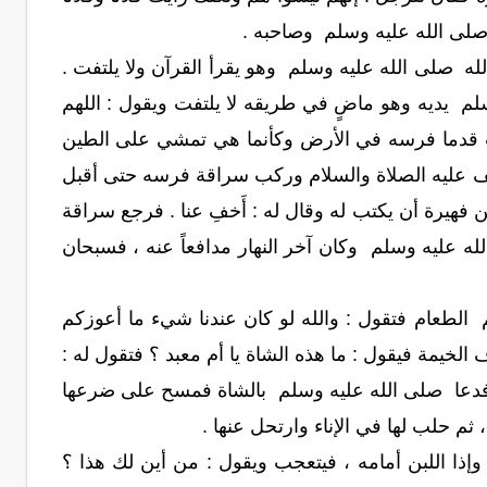
 صلى الله عليه وسلم وصاحبه .
ه صلى الله عليه وسلم وهو يقرأ القرآن ولا يلتفت .
وسلم يديه وهو ماضٍ في طريقه لا يلتفت ويقول : اللهم
 قدما فرسه في الأرض وكأنما هي تمشي على الطين
ف عليه الصلاة والسلام وركب سراقة فرسه حتى أقبل
ن فهيرة أن يكتب له وقال له : أَخفِ عنا . فرجع سراقة
الله عليه وسلم وكان آخر النهار مدافعاً عنه ، فسبحان
 الطعام فتقول : والله لو كان عندنا شيء ما أعوزكم
لخيمة فيقول : ما هذه الشاة يا أم معبد ؟ فتقول له :
اً . فدعا صلى الله عليه وسلم بالشاة فمسح على ضرعها
 حلب لها في الإناء وارتحل عنها .
وإذا اللبن أمامه ، فيتعجب ويقول : من أين لك هذا ؟