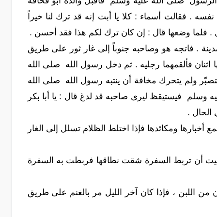
 الرسول صلى الله عليه وسلم فأقبل والده أبو قحافة
ه . فقالت أسماء : كلا يا أبت إنه قد ترك لنا خيراً
ل . فلما وضعها قال : إن كان ترك لكم هذا فقد أحسن .
ينة . فاتجه هو وصاحبه جنوباً إلى غار ثور على طريق
ها اثنان فألقمهما رجليه . ثم دخل رسول الله صلى الله
تصبّر ولم يتحرك مخافة أن ينتبه رسول الله صلى الله
سلم فيستيقظ ليرى صاحبه قد لدغ قال : يا أبا بكر
الحال .
أخبارها ومكائدها فإذا اختلط الظلام تسلل إلى الغار
 نسيت أن تربط السفرة شقت نطاقها فربطت به السفرة
 من اللبن ، فإذا كان آخر الليل مر بالغنم على طريق