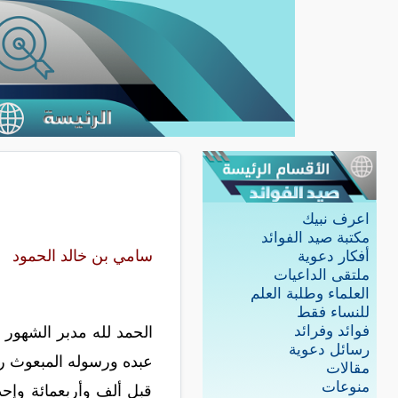
اعرف نبيك
مكتبة صيد الفوائد
سامي بن خالد الحمود
أفكار دعوية
ملتقى الداعيات
العلماء وطلبة العلم
للنساء فقط
فوائد وفرائد
الحمد لله مدبر الشهور و
رسائل دعوية
عبده ورسوله المبعوث رحمة
مقالات
منوعات
قبل ألف وأربعمائة وإح