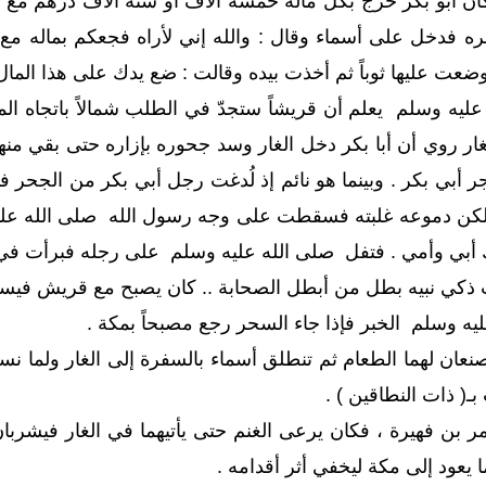
كان أبو بكر خرج بكل ماله خمسة آلاف أو ستة آلاف درهم مع
 فدخل على أسماء وقال : والله إني لأراه فجعكم بماله مع نفس
 وضعت عليها ثوباً ثم أخذت بيده وقالت : ضع يدك على هذا الما
يه وسلم يعلم أن قريشاً ستجدّ في الطلب شمالاً باتجاه المد
 الغار روي أن أبا بكر دخل الغار وسد جحوره بإزاره حتى بقي من
أبي بكر . وبينما هو نائم إذ لُدغت رجل أبي بكر من الجحر ف
كن دموعه غلبته فسقطت على وجه رسول الله صلى الله عليه و
ك أبي وأمي . فتفل صلى الله عليه وسلم على رجله فبرأت في 
 ذكي نبيه بطل من أبطل الصحابة .. كان يصبح مع قريش فيسمع 
ليه وسلم الخبر فإذا جاء السحر رجع مصبحاً بمكة .
نعان لهما الطعام ثم تنطلق أسماء بالسفرة إلى الغار ولما
ـ( ذات النطاقين ) .
مر بن فهيرة ، فكان يرعى الغنم حتى يأتيهما في الغار فيشربان
ا يعود إلى مكة ليخفي أثر أقدامه .