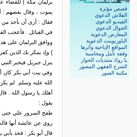
برلمان مكة ) للقضاء 
قصص مؤثرة
يموت ، وقال بعضهم : أخ
الفلاش الدعوي
الفيديو الدعوي
فقال : أرى أن نأخذ من ك
الجوال الدعوي
في القبائل . فأعجب القو
المعارض الدعوية
الباوربوينت الدعوية
ووافق البرلمان على هذا ا
المواقع الإباحية وأثرها
} وإذ يمكر بك الذين كفر
وقفة تأمل ومحاسبة
يا روادَ منتديات الحوار
ينزل جبريل فيخبر النبي 
الشرح الفقهي المصور
وفي بيت أبي بكر كان أبو
مكتبة الصور
الله عليه وسلم لم يكن ي
أهلك يا رسول الله . قال
يقول :
طفح السرور علي حتى إ
روي عن عائشة أنها قالت
قال أبو بكر : فخذ بأبي 