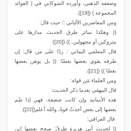
وضعفه الذهبي، وأورده الشوكاني في ( الفوائد
المجموعة ) ([19]).
ومن المعاصرين الألباني :؛ حيث قال:
(( وهكذا سائر طرق الحديث مدارها على
متروكين أو مجهولين..)) ([20])
قال المعلمي اليماني : ردًا على من قال: إن
طرقه يقوي بعضها بعضًا: (( بل يوهن بعضها
بعضًا )) ([21]).
ومِن العلماء مَن قواه:
قال البيهقي بعدما ذكر الحديث:
هذه الأسانيد وإن كانت ضعيفة، فهي إذا ضُم
بعضها إلى بعض أخذتْ قوةً، والله أعلم([22]).
قال العراقي:
(( لحديث أبي هريرة طرقٌ: صحح بعضها ابن