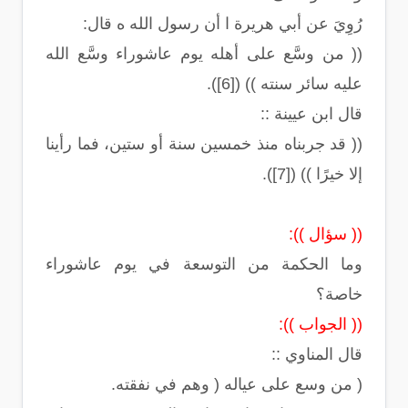
رُوِيَ عن أبي هريرة ا أن رسول الله ه قال:
(( من وسَّع على أهله يوم عاشوراء وسَّع الله
عليه سائر سنته )) ([6]).
قال ابن عيينة ::
(( قد جربناه منذ خمسين سنة أو ستين، فما رأينا
إلا خيرًا )) ([7]).
(( سؤال )):
وما الحكمة من التوسعة في يوم عاشوراء
خاصة؟
(( الجواب )):
قال المناوي ::
( من وسع على عياله ( وهم في نفقته.