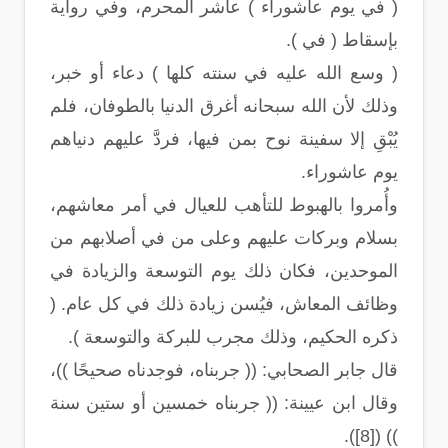
( في يوم عاشوراء ) عاشر المحرم، وفي رواية
بإسقاط ( في ).
( وسع الله عليه في سنته كلها ) دعاء أو خبر،
وذلك لأن الله سبحانه أغرق الدنيا بالطوفان، فلم
يُبْقِ إلا سفينة نوح بمن فيها، فردَّ عليهم دنياهم
يوم عاشوراء.
وأُمروا بالهبوط للتأهب للعيال في أمر معاشهم،
بسلام وبركات عليهم وعلى من في أصلابهم من
الموحدين، فكان ذلك يوم التوسعة والزيادة في
وظائف المعاش، فيُسن زيادة ذلك في كل عام. (
ذكره الحكيم، وذلك مجرب للبركة والتوسعة ).
قال جابر الصحابي: (( جربناه، فوجدناه صحيحًا ))،
وقال ابن عيينة: (( جربناه خمسين أو ستين سنة
)) ([8]).