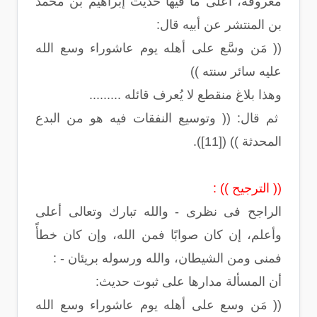
معروفة، أعلى ما فيها حديث إبراهيم بن محمد
بن المنتشر عن أبيه قال:
(( مَن وسَّع على أهله يوم عاشوراء وسع الله
عليه سائر سنته ))
وهذا بلاغ منقطع لا يُعرف قائله .........
ثم قال: (( وتوسيع النفقات فيه هو من البدع
المحدثة )) ([11]).
(( الترجيح )) :
الراجح فى نظرى - والله تبارك وتعالى أعلى
وأعلم، إن كان صوابًا فمن الله، وإن كان خطأً
فمنى ومن الشيطان، والله ورسوله بريئان - :
أن المسألة مدارها على ثبوت حديث:
(( مَن وسع على أهله يوم عاشوراء وسع الله