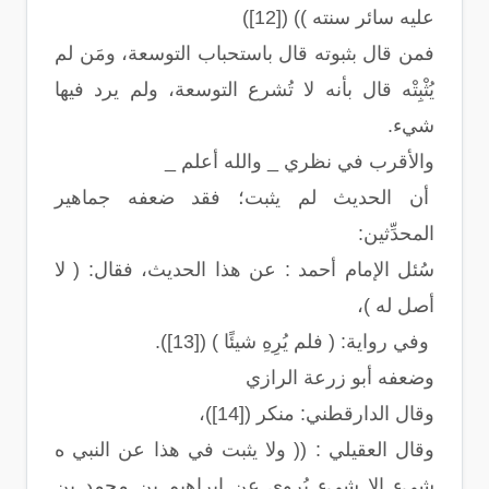
عليه سائر سنته )) ([12])
فمن قال بثبوته قال باستحباب التوسعة، ومَن لم
يُثْبِتْه قال بأنه لا تُشرع التوسعة، ولم يرد فيها
شيء.
والأقرب في نظري _ والله أعلم _
أن الحديث لم يثبت؛ فقد ضعفه جماهير
المحدِّثين:
سُئل الإمام أحمد : عن هذا الحديث، فقال: ( لا
أصل له )،
وفي رواية: ( فلم يُرِهِ شيئًا ) ([13]).
وضعفه أبو زرعة الرازي
وقال الدارقطني: منكر ([14])،
وقال العقيلي : (( ولا يثبت في هذا عن النبي ه
شيء إلا شيء يُروى عن إبراهيم بن محمد بن