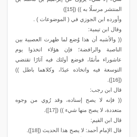
المنتشر مرسلًا به )) ([15])
وأورده ابن الجوزي في ( الموضوعات ) .
وقال ابن تيمية:
(( والأشبه أن هذا وُضع لما ظهرت العصبية بين
الناصبة والرافضة؛ فإن هؤلاء اتخذوا يوم
عاشوراء مأتمًا، فوضع أولئك فيه آثارًا تقتضي
التوسعة فيه واتخاذه عيدًا، وكلاهما باطل ))
([16]).
قال ابن رجب:
(( فإنه لا يصح إسناده، وقد رُوي من وجوه
متعددة، لا يصح منها شيء )) ([17]).
قال ابن القيم:
قال الإمام أحمد: لا يصح هذا الحديث ([18]).