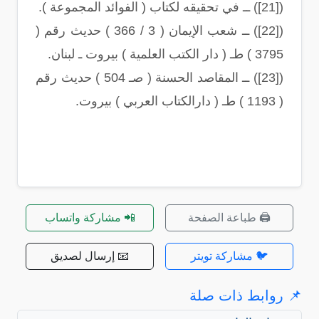
([21]) ــ في تحقيقه لكتاب ( الفوائد المجموعة ).
([22]) ــ شعب الإيمان ( 3 / 366 ) حديث رقم (
3795 ) طـ ( دار الكتب العلمية ) بيروت ـ لبنان.
([23]) ــ المقاصد الحسنة ( صـ 504 ) حديث رقم
( 1193 ) طـ ( دارالكتاب العربي ) بيروت.
🖨️ طباعة الصفحة
📲 مشاركة واتساب
🐦 مشاركة تويتر
📧 إرسال لصديق
📌 روابط ذات صلة