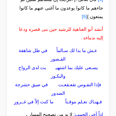
جاءهم ما كانوا يوعدون ما أغنى عنهم ما كانوا
يمتعون }
[5]
أنشد أبو العتاهية للرشيد حين بنى قصره ودعا
إليه ندماءه .
عـش ما بدا لك سـالماً في ظل شاهقة
القـصور
يسـعى عليك بما اشتهيـ يت لدى الرواح
والبكـور
فإذا النفـوس تقعـقعـت قي ضيق حشرجة
الصدور
فـهنـاك تعـلم موقـناً ما كنت إلاّ في غــرورِ
إذاً آخي الحبيب:
لا بد من تصحيح المسار ،