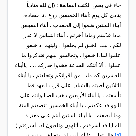
جاء في بعض الكتب السالفة : (إن لله منادياً
ينادي كل يوم :أبناء الخمسين زرع دنا حصاده،
أبناء الستين هلموا إلى الحساب ، أبناء السبعين
ماذا قدّمتم وماذا أخرتم ، أبناء الثمانين لا عذر
لكم ، ليت الخلق لم يخلقوا ، وليتهم إذ خلقوا
علموا لماذا خلقوا ، وتجالسوا بينهم فتذكروا ما
عملوا ، ألا أتتكم الساعة فخذوا حذركم ..... ياأبناء
العشرين كم مات من أقرانكم وتخلفتم ، يا أبناء
الثلاثين أصبتم بالشباب على قرب العهد فما
تأسفتم ، يا أبناء الأربعين ذهب الصبا وانتم على
اللهو قد عكفتم ، يا أبناء الخمسين تنصفتم المئة
وما أنصفتم ، يا أبناء الستين أنتم على معترك
المنايا قد أشرفتم ، أتلهون وتلعبون لقد أسرفتم )
[4]
قال تعالى :{ أفرأيت إن متعناهم سنين ثم