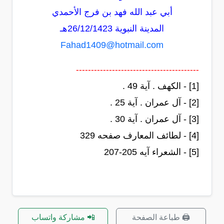
أبي عبد الله فهد بن فرج الأحمدي
المدينة النبوية 26/12/1423هـ
Fahad1409@hotmail.com
-----------------------------------------
[1]
- الكهف . آية 49 .
[2]
- آل عمران . آية 25 .
[3]
- آل عمران . آية 30 .
[4]
- لطائف المعارف صفحه 329
[5]
- الشعراء آيه 205-207
🖨️ طباعة الصفحة
📲 مشاركة واتساب