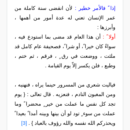
إذا ً فالأمر خطير :
لأن انقضى سنة كاملة من
عمر الإنسان تعني له عدة أمور من أهمها ،
وأبرزها :
أولا ً :
أن هذا العام قد مضى بما استودع فيه ،
سواءً كان خيرا ً، أو شرا ً، فصحيفة عام كامل قد
ملئت ، ووضعت في رق ٍ ، فرقم ، ثم ختم ،
وطبع ، فلن يكسر إلاّ يوم القيامة .
فياليت شعري من المسرور حينما يراه ، فنهنيه ،
ومن المغبون النادم ، فنعزيه . قال تعالى : { يوم
تجد كل نفس ما عملت من خير ٍ محضرا ً وما
عملت من سوء ٍ تود لو أن بينها وبينه أمدا ً بعيدا ً
ويحذركم الله نفسه والله رؤوف بالعباد } .
[3]