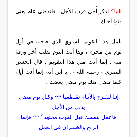
ثانيا ً:
تذكر أُخيَ قرب الأجل ، فانقضى عام يعني
دنوا أجلك .
تأمل هذا التقويم السنوي الذي فتحته في أول
يوم من محرم ، وها أنت اليوم تَقلب أخر ورقة
منه . إنما أنت مثل هذا التقويم . قال الحسن
البصري - رحمه الله - : يا ابن أدم إنما أنت أيام
كلما مضى منك يوم مضى بعضك .
إنـا لنفـرح بالأيـام نقـطعها *** وكـل يوم مضى
يدني من الأجل
فاعمل لنفسك قبل الموت مجتهدا ً *** فإنما
الربح والخسران في العمل