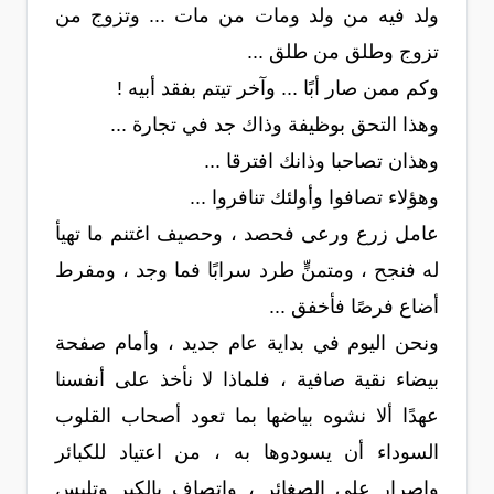
ولد فيه من ولد ومات من مات ... وتزوج من
تزوج وطلق من طلق ...
وكم ممن صار أبًا ... وآخر تيتم بفقد أبيه !
وهذا التحق بوظيفة وذاك جد في تجارة ...
وهذان تصاحبا وذانك افترقا ...
وهؤلاء تصافوا وأولئك تنافروا ...
عامل زرع ورعى فحصد ، وحصيف اغتنم ما تهيأ
له فنجح ، ومتمنٍّ طرد سرابًا فما وجد ، ومفرط
أضاع فرصًا فأخفق ...
ونحن اليوم في بداية عام جديد ، وأمام صفحة
بيضاء نقية صافية ، فلماذا لا نأخذ على أنفسنا
عهدًا ألا نشوه بياضها بما تعود أصحاب القلوب
السوداء أن يسودوها به ، من اعتياد للكبائر
وإصرار على الصغائر ، واتصاف بالكبر وتلبس