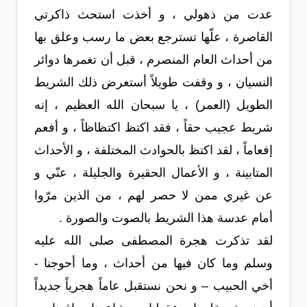
عدت من ذهولي ، و أخذت استحث ذاكرتي
القاصرة ، علّها تسترجع بعض ما رسب وعلق بها
من أحداث العام المنصرم ، قبل أن تغمرها دوائر
النسيان ، و وقفت طويلاً أستعرض ذلك الشريط
الطويل (العمر) ، يا سبحان الله العظيم ، إنه
شريط عجيب حقاً ، فقد اكتظ اكتظاظاً ، و أفعم
إفعاماً ، لقد اكتظ بالحوادث المختلفة ، و الأحداث
المتابينة ، و الأعمال الحقيرة والجليلة ، عنّي و
عن غيري ممن لا حصر لهم ، من الذين مرّوا
أمام عدسة هذا الشريط بالصوت والصورة .
لقد تذكرت هجرة المصطفى صلى الله عليه
وسلم وما كان فيها من أحداث ، وما أحوجنا -
أخي الحبيب – و نحن نستقبل عاماً هجرياً جديداً