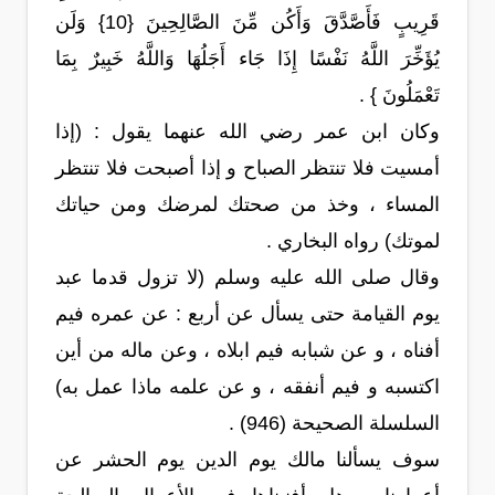
قَرِيبٍ فَأَصَّدَّقَ وَأَكُن مِّنَ الصَّالِحِينَ {10} وَلَن
يُؤَخِّرَ اللَّهُ نَفْسًا إِذَا جَاء أَجَلُهَا وَاللَّهُ خَبِيرٌ بِمَا
تَعْمَلُونَ } .
وكان ابن عمر رضي الله عنهما يقول : (إذا
أمسيت فلا تنتظر الصباح و إذا أصبحت فلا تنتظر
المساء ، وخذ من صحتك لمرضك ومن حياتك
لموتك) رواه البخاري .
وقال صلى الله عليه وسلم (لا تزول قدما عبد
يوم القيامة حتى يسأل عن أربع : عن عمره فيم
أفناه ، و عن شبابه فيم ابلاه ، وعن ماله من أين
اكتسبه و فيم أنفقه ، و عن علمه ماذا عمل به)
السلسلة الصحيحة (946) .
سوف يسألنا مالك يوم الدين يوم الحشر عن