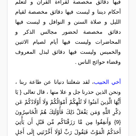
فيها دقائق مخصصة لقراءة القرآن و لتعلم
أحكام ديننا و ليست فيها دقائق مخصصة لقيام
الليل و صلاة السنن و النوافل و ليست فيها
دقائق مخصصة لحضور مجالس الذكر و
المحاضرات وليست فيها أيام لصيام الاثنين
والخميس وليست فيها دقائق لبذل المعروف
وقضاء حوائج الناس .
أخي الحبيب
، لقد شغلتنا دنيانا عن طاعة ربنا ،
ونحن الذين حذرنا جل و علا منها ، قال تعالى { يَا
أَيُّهَا الَّذِينَ آمَنُوا لَا تُلْهِكُمْ أَمْوَالُكُمْ وَلَا أَوْلَادُكُمْ عَن
ذِكْرِ اللَّهِ وَمَن يَفْعَلْ ذَلِكَ فَأُوْلَئِكَ هُمُ الْخَاسِرُونَ
{9} وَأَنفِقُوا مِن مَّا رَزَقْنَاكُم مِّن قَبْلِ أَن يَأْتِيَ
أَحَدَكُمُ الْمَوْتُ فَيَقُولَ رَبِّ لَوْلَا أَخَّرْتَنِي إِلَى أَجَلٍ