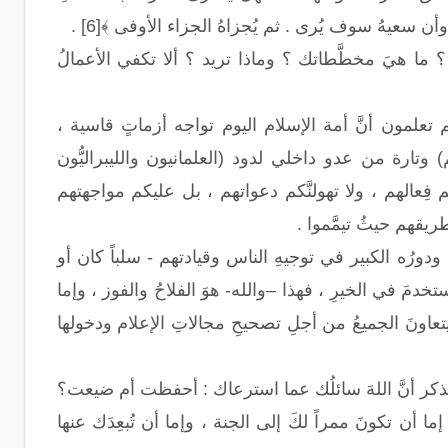
 سعيهُ سوف يُرى . ثم يُجزاهُ الجزاء الأوفى ﴾[6] .
 ما هيَ مخطَّطاتك ؟ وماذا تريد ؟ ألا تكفي الأعمالُ
تعلمون أنَّ أمة الإسلام اليوم تواجه أزماتٍ قاسية ،
 وتارة من عدو داخلي لدود (العلمانيون والليبراليُّون
َنكم فِعالهم ، ولا تهولنَّكم دعواتهم ، بل عليكم مواجهتهم
طريقهم حيثُ تيمَّموا .
ودورُه الكبير في توجيهِ الناس وقيادتهم - سلباً كان أو
يُستخدمَ في الخيرِ ، فهذا –والله- هوَ الفلاحُ والفوز ، وإما
تعاونَ الجميعُ من أجلِ تصحيحِ مجالاتِ الإعلام ودخولها
اً- تذكر أنَّ اللهَ سائلُك عما استرعاك : أحفظت أم ضيعت؟
إما أن تكونَ ممراً لكَ إلى الجنة ، وإما أن تُبعِدَك عنها