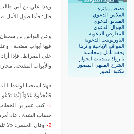
وهذا علي بن أبي طالب ر
قصص مؤثرة
الفلاش الدعوي
قال: فأما طول الأمل فين
الفيديو الدعوي
الجوال الدعوي
المعارض الدعوية
وعن النواس بن سمعان ر
الباوربوينت الدعوية
فيها أبواب مفتحة ، وعلى
المواقع الإباحية وأثرها
وقفة تأمل ومحاسبة
على الصراط، فإذا أراد 
يا روادَ منتديات الحوار
الشرح الفقهي المصور
والأبواب المفتحة: محارم
مكتبة الصور
فهلا استجبنا لواعظ الله ف
فَاتَّخِذُوهُ عَدُوّاً إِنَّمَا يَدْعُ
1-
كتب عمر بن الخطاب 
حساب الشدة ، عاد أمره إ
2-
وقال الحسن: «لا تلق