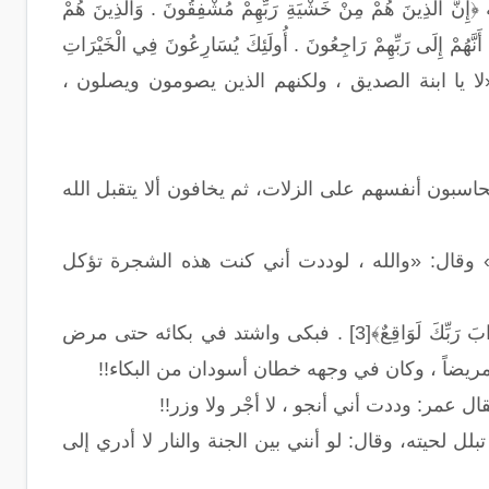
ُمْ مِنْ خَشْيَةِ رَبِّهِمْ مُشْفِقُونَ . وَالَّذِينَ هُمْ
َةٌ أَنَّهُمْ إِلَى رَبِّهِمْ رَاجِعُونَ . أُولَئِكَ يُسَارِعُونَ فِي الْخَيْرَاتِ
؟ فقال : «لا يا ابنة الصديق ، ولكنهم الذين يصومون ويصلون ،
يحاسبون أنفسهم على الزلات، ثم يخافون ألا يتقبل الله
وا» وقال: «والله ، لوددت أني كنت هذه الشجرة تؤكل
وهذا عمر بن الخطاب رضي الله عنه: قرأ سورة الطور حتى بلغ قوله تعالى: ﴿إِنَّ عَذَابَ رَبِّكَ لَوَاقِعٌ﴾[3] . فبكى واشتد في بكائه حتى مرض
ه مريضاً ، وكان في وجهه خطان أسودان من البكاء!!
ل عمر: وددت أني أنجو ، لا أجْر ولا وزر!!
 لحيته، وقال: لو أنني بين الجنة والنار لا أدري إلى