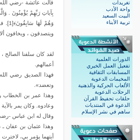
قالت عائشة -رضي الله عنها-
تغريدات
واحة الأدب
بِآياتِ رَبِّهِمْ يُؤْمِنُونَ . وَال
البيت السعيد
تربية الأبناء
وَهُم
ويتصدقون ، ويخافون ألا ي
لقد كان سلفنا الصالح ، 
الدورات العلمية
أعمالهم.
تفعيل العمل الخيري
المسابقات الثقافية
فهذا الصديق رضي الله ع
المخيمات الدعوية
وتعضد».
الألعاب الحركية والذهنية
الرحلات الدعوية
حلقات تحفيظ القرآن
الدعوة في المنتديات
وعادوه. وكان يمر بالآية
ساهم في نشر الإسلام
وقال له ابن عباس -رضي ا
وهذا عثمان بن عفان ـ ذو
أيتهما يؤمر بي، لاخترت أ