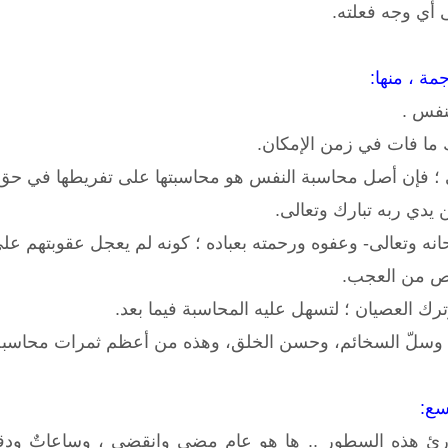
 أي وجه فعلته.
مة ، منها:
نفس .
ك ما فات في زمن الإمكان.
 ؛ فإن أصل محاسبة النفس هو محاسبتها على تفريطها في حق ا
ن يدي ربه تبارك وتعالى.
نه وتعالى- وعفوه ورحمته بعباده ؛ كونه لم يعجل عقوبتهم على
ص من العجب.
رك العصيان ؛ لتسهل عليه المحاسبة فيما بعد.
، وسلّ السخائم، وحسن الخلق، وهذه من أعظم ثمرات محاسبة
سع:
ئ هذه السطور .. ها هو عام مضى وانقضى ، وساعاتٌ ودقائقُ