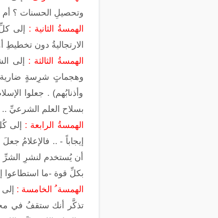
وتحصيلِ الحسنات ؟ أم لطِّ
الهمسةُ الثانية :
إلى كلِّ
الارتجاليةُ دون تخطيطِ أو
الهمسةُ الثالثة :
إلى الشب
وهجماتٍ شرِسةٍ ضارية مو
وأذنابُهم) . جعلوا الإسلا
بسلاح العلم الشرعيِّ .. ول
الهمسةُ الرابعة :
إلى كُلّ
إيجاباً - .. فالإعلامُ جعلَ
أن يُستخدم لنشرِ الشرِّ 
بكلِّ قوة -ما استطاعوا إ
الهمسة ُ الخامسة :
إلى ك
تذكَّر أنك ستقفُ في محكمة