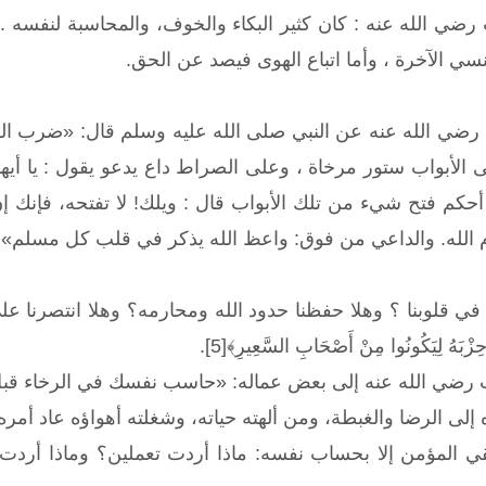
ضي الله عنه : كان كثير البكاء والخوف، والمحاسبة لنفسه . 
سي الآخرة ، وأما اتباع الهوى فيصد عن الحق.
ضي الله عنه عن النبي صلى الله عليه وسلم قال: «ضرب الله 
 الأبواب ستور مرخاة ، وعلى الصراط داع يدعو يقول : يا أيها 
أحكم فتح شيء من تلك الأبواب قال : ويلك! لا تفتحه، فإنك إن 
 الله. والداعي من فوق: واعظ الله يذكر في قلب كل مسلم»[4] .
ي قلوبنا ؟ وهلا حفظنا حدود الله ومحارمه؟ وهلا انتصرنا على عدو ال
و حِزْبَهُ لِيَكُونُوا مِنْ أَصْحَابِ السَّعِيرِ﴾[5].
رضي الله عنه إلى بعض عماله: «حاسب نفسك في الرخاء قب
لى الرضا والغبطة، ومن ألهته حياته، وشغلته أهواؤه عاد أمره 
ي المؤمن إلا بحساب نفسه: ماذا أردت تعملين؟ وماذا أردت ت