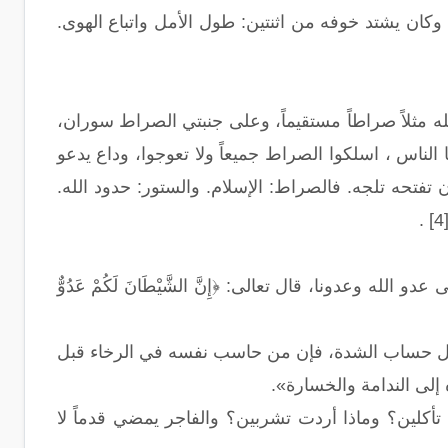
وكان يشتد خوفه من اثنتين: طول الأمل واتباع الهوى.
مثلاً صراطاً مستقيماً، وعلى جنبتي الصراط سوران،
الناس ، اسلكوا الصراط جميعاً ولا تعوجوا، وداع يدعو
تفتحه تلجه. فالصراط: الإسلام. والستور: حدود الله.
له وعدونا، قال تعالى: ﴿إِنَّ الشَّيْطَانَ لَكُمْ عَدُوٌّ
ل حساب الشدة، فإن من حاسب نفسه في الرخاء قبل
إلى الندامة والخسارة».
أكلين؟ وماذا أردت تشربين؟ والفاجر يمضي قدماً لا