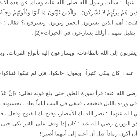
 : سألت رسول الله صلى الله عليه وسلم عن هذه الآية ﴿إِنَّ الَّذِينَ ه
َّذِينَ هُمْ بِرَبِّهِمْ لا يُشْرِكُونَ . وَالَّذِينَ يُؤْتُونَ مَا آتَوْا وَقُلُوبُهُمْ وَجِل
ْ لَهَا سَابِقُونَ﴾[1]. فقلت: أهم الذين يشربون الخمر ويزنون ويسرقون
تقبل منهم ، أولئك يسارعون في الخيرات»[2] .
يتقربون إلى الله بالطاعات، ويسارعون إليه بأنواع القربات، و
نه : كان يبكي كثيراً، ويقول: «ابكوا، فإن لم تبكوا فتباك
 في ورده بالليل فتخيفه ، فيبقى في البيت أياماً يعاد ، يحسبون
لله عنهما- : نصر الله بك الأمصار، وفتح بك الفتوح وفعل ، فقا
 النورين رضي الله عنه : كان إذا وقف على القبر بكى حتى تبلل
ن أكون رماداً قبل أن أعلم إلى أيتهما أصير!!