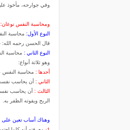
وفي جوارحه، مأخوذ علي
ومحاسبة النفس نوعان:
ن
النوع الأول:
محاسبة النفس
قال الحسن رحمه الله: «
النوع الثاني :
محاسبة الن
وهو ثلاثة أنواع:
أحدها :
محاسبة النفس عل
الثاني :
أن يحاسب نفسه ع
الثالث :
أن يحاسب نفسه عل
الربح ويفوته الظفر به.
وهناك أساب تعين على م
1-
معرفته أنه كلما اجته