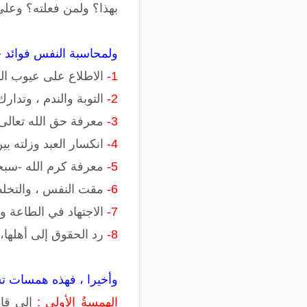
بهذا؟ ولمن فعلته؟ وعلى
ولمحاسبة النفس فوائد ج
1-
الاطلاع على عيوب ال
2-
التوبة والندم ، وتدار
3-
معرفة حق الله تعالى
4-
انكسار العبد وزلته بي
5-
معرفة كرم الله -سبحا
6-
مقت النفس ، والتخل
7-
الاجتهاد في الطاعة وت
8-
رد الحقوق إلى أهلها
وأخيرا ، فهذه همسات ت
الهمسةُ الأولى :
إلى قار