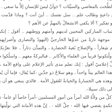
خت بالمعاصي والسيِّئات ؟ ﴿وأنْ ليسَ للإنسانِ إلاَّ ما سعى . وأن
 داعيةٍ وطالب علم .. سل نفسك .. أينَ أنت ؟ وماذا قدَّمت ؟
 تفكير ؟ ألا يكفي الانشغالُ بالمهمِّ عن الأهم ؟
اب المباركين المحبين لدينهم وأمتهم ووطنهم .. أقول : إنكم 
جهة تارةً من عدوِّها الخارجيِّ (اليهودُ والنصارى وأضرابِهم)
م شِعاراً ، والإصلاح بُغيةَ الحضارة ، والتمدُّن دثاراً .. فلا تغرّ
ْتكونوا قريباً من العلماء والأكابر .. فبالبركةُ معهم .. واسلُكوا 
ِ إعلاميّ أقول : إنك تعلم مدى تأثير الإعلام على واقع الأمة ، 
 هذا العالم بيتاً واحداً ، وهو سلاحٌ ذو حدَّينِ -كما يُقال- فإما أن 
وهذه هي الخسارةُ والخيانةُ لعُقولِ الأمة . فالذي ينبغي هو أن ي
لى ذلك سبيلا-.
لِّ من ولاَّهُ الله أمراً من أمورِ المسلمين -أمراً خاصاً أو عام
ٍ يقضي فيها الله - جلَّ الله - . إنَّ هذه الأمانة التي تولَّيتها 