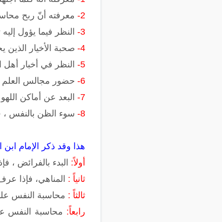
2-
معرفته أنّ ربح محاس
3-
النظر فيما يؤول إليه
4-
صحبة الأخيار الذين 
5-
النظر في أخبار أهل ا
6-
حضور مجالس العلم وال
7-
البعد عن أماكن اللهو 
8-
سوء الظن بالنفس ، 
هذا وقد ذكر الإمام ابن 
أولاً:
البدء بالفرائض ، فإذا
ثانياً :
المناهي، فإذا عرف أ
ثالثاً :
محاسبة النفس على ا
رابعاً:
محاسبة النفس على