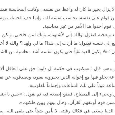
 لا يزال بخير ما كان له واعظ من نفسه ، وكانت المحاسبة همته
 قوام على نفسه، يحاسب نفسه لله، وإنما خف الحساب يوم ال
 قوم أخذوا هذا الأمر من غير محاسبة.
ويعجبه فيقول: والله إني لأشتهيك، وإنك لمن حاجتي، ولكن وا
لى نفسه فيقول: ما أردت إلى هذا؟ ما لي ولهذا؟ والله لا أعود 
: «لا يكون العبد تقياً حتى يكون لنفسه أشد محاسبة من الشر
 وهب قال : «مكتوب في حكمة آل داود: حق على العاقل ألا 
 يخلو فيها مع إخوانه الذين يخبرونه بعيوبه ويصدقونه عن نف
عة عوناً على تلك الساعات وإجماماً للقلوب».
ويجيء إلى المصباح، فيضع إصبعه فيه ثم يقول : «حس يا حني
نين قوم أوقفهم القرآن، وحال بينهم وبين هلكتهم».
لدنيا يسعى في فكاك رقبته، لا يأمن شيئاً حتى يلقى الله، 