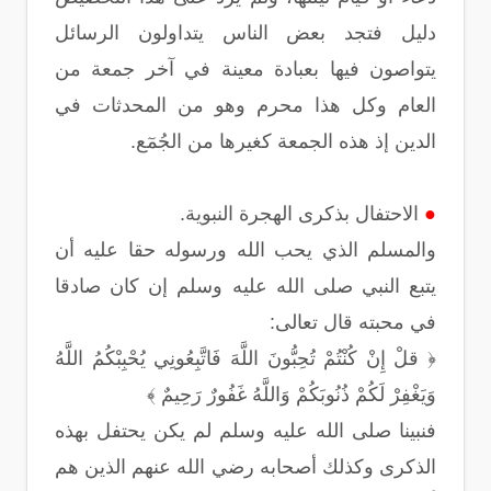
دليل فتجد بعض الناس يتداولون الرسائل
يتواصون فيها بعبادة معينة في آخر جمعة من
العام وكل هذا محرم وهو من المحدثات في
الدين إذ هذه الجمعة كغيرها من الجُمٓع.
●
الاحتفال بذكرى الهجرة النبوية.
والمسلم الذي يحب الله ورسوله حقا عليه أن
يتبع النبي صلى الله عليه وسلم إن كان صادقا
في محبته قال تعالى:
﴿ قلْ إِنْ كُنْتُمْ تُحِبُّونَ اللَّهَ فَاتَّبِعُونِي يُحْبِبْكُمُ اللَّهُ
وَيَغْفِرْ لَكُمْ ذُنُوبَكُمْ وَاللَّهُ غَفُورٌ رَحِيمٌ ﴾
فنبينا صلى الله عليه وسلم لم يكن يحتفل بهذه
الذكرى وكذلك أصحابه رضي الله عنهم الذين هم