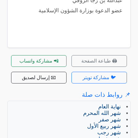
عبدالله بن رجا الروقي
عضو الدعوة بوزارة الشؤون الإسلامية
🖨️ طباعة الصفحة
📲 مشاركة واتساب
🐦 مشاركة تويتر
📧 إرسال لصديق
📌 روابط ذات صلة
نهاية العام
شهر الله المحرم
شهر صفر
شهر ربيع الأول
شهر رجب