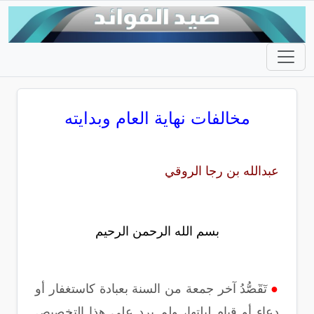
مخالفات نهاية العام وبدايته
عبدالله بن رجا الروقي
بسم الله الرحمن الرحيم
●
تٓقٓصُّدُ آخر جمعة من السنة بعبادة كاستغفار أو
دعاء أو قيام ليلتها، ولم يرد على هذا التخصيص