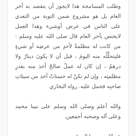
وطلب المسامحة هذا لايجوز أن يتقصد به آخر
العام بل هو مشروع ضمن التوبة من التعدي
على الناس في عرض أوشيء وهذا العمل
لايختص بآخر العام قال صلى الله عليه وسلم :
من كانت له مظلمةٌ لأحدٍ من عرضِه أو شيءٍ
فليتحلَّلْه منه اليومَ ، قبل أن لا يكونَ دينارٌ ولا
درهمٌ ، إن كان له عملٌ صالحٌ أخذ منه بقدرِ
مظلمتِه ، وإن لم تكنْ له حسناتٌ أخذ من سيئاتِ
صاحبِه فحمل عليه. رواه البخاري
والله أعلم وصلى الله وسلم على نبينا محمد
وعلى آله وصحبه أجمعين.