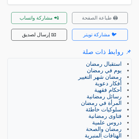
🖨️ طباعة الصفحة
📲 مشاركة واتساب
🐦 مشاركة تويتر
📧 إرسال لصديق
📌 روابط ذات صلة
استقبال رمضان
يوم في رمضان
رمضان شهر التغيير
أفكار دعوية
أحكام فقهية
رسائل رمضانية
المرأة في رمضان
سلوكيات خاطئة
فتاوى رمضانية
دروس علمية
رمضان والصحة
الهتافات المنبرية