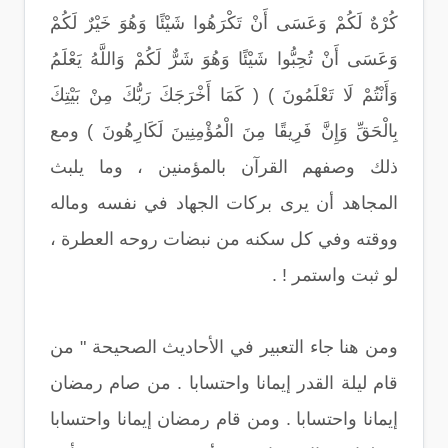
كُرْهٌ لَكُمْ وَعَسَى أَنْ تَكْرَهُوا شَيْئًا وَهُوَ خَيْرٌ لَكُمْ
وَعَسَى أَنْ تُحِبُّوا شَيْئًا وَهُوَ شَرٌّ لَكُمْ وَاللَّهُ يَعْلَمُ
وَأَنْتُمْ لَا تَعْلَمُونَ ) ( كَمَا أَخْرَجَكَ رَبُّكَ مِنْ بَيْتِكَ
بِالْحَقِّ وَإِنَّ فَرِيقًا مِنَ الْمُؤْمِنِينَ لَكَارِهُونَ ) ومع
ذلك وصفهم القرآن بالمؤمنين ، وما يلبث
المجاهد أن يرى بركات الجهاد في نفسه وماله
ووقته وفي كل سكنه من نبضات روحه العطرة ،
لو ثبت واستمر ! .
ومن هنا جاء التعبير في الأحاديث الصحيحة " من
قام ليلة القدر إيمانا واحتسابا . من صام رمضان
إيمانا واحتسابا . ومن قام رمضان إيمانا واحتسابا