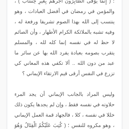
؛ ( إِنَّمَا يُوَفَّى الصَّابِرُونَ أَجْرهمْ بِغَيْرِ حِسَاب ) ،
والمؤمن في رمضان في أفضل العبادات ، وهو
ينتسب إلى الله بهذا الصوم تشريفا ورفعة له ،
وفيه تشبه بالملائكة الكرام الأطهار ، وأن الصائم
لا حظ له في نفسه إنما كله لله ، والمسلم
يتقرب بصومه بعبادة يفرد الله بها عن سائر ما
عبد من دون الله .. ألا تكفي هذه المعاني كي
تزرع في النفس أرقى قيم الارتقاء الإيماني ؟
وليس المراد بالجانب الإيماني أن يجد المرء
حلاوته في نفسه فقط ، وإن لم يجدها يكون ذلك
خللا في نفسه ، كلا ، فالجهاد قمة العمل الإيماني
، وهو مكروه للنفس ؛ ( كُتِبَ عَلَيْكُمُ الْقِتَالُ وَهُوَ