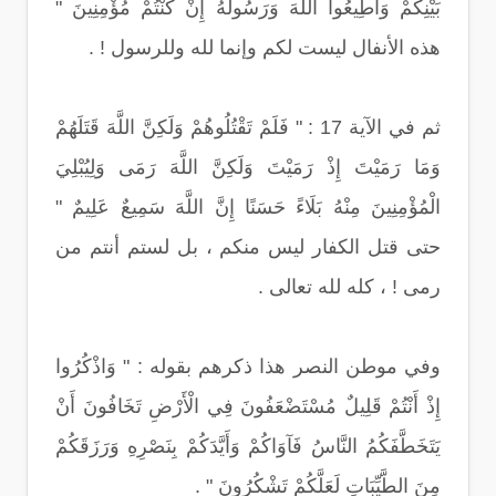
بَيْنِكُمْ وَأَطِيعُوا اللَّهَ وَرَسُولَهُ إِنْ كُنْتُمْ مُؤْمِنِينَ "
هذه الأنفال ليست لكم وإنما لله وللرسول ! .
ثم في الآية 17 : " فَلَمْ تَقْتُلُوهُمْ وَلَكِنَّ اللَّهَ قَتَلَهُمْ
وَمَا رَمَيْتَ إِذْ رَمَيْتَ وَلَكِنَّ اللَّهَ رَمَى وَلِيُبْلِيَ
الْمُؤْمِنِينَ مِنْهُ بَلَاءً حَسَنًا إِنَّ اللَّهَ سَمِيعٌ عَلِيمٌ "
حتى قتل الكفار ليس منكم ، بل لستم أنتم من
رمى ! ، كله لله تعالى .
وفي موطن النصر هذا ذكرهم بقوله : " وَاذْكُرُوا
إِذْ أَنْتُمْ قَلِيلٌ مُسْتَضْعَفُونَ فِي الْأَرْضِ تَخَافُونَ أَنْ
يَتَخَطَّفَكُمُ النَّاسُ فَآوَاكُمْ وَأَيَّدَكُمْ بِنَصْرِهِ وَرَزَقَكُمْ
مِنَ الطَّيِّبَاتِ لَعَلَّكُمْ تَشْكُرُونَ " .