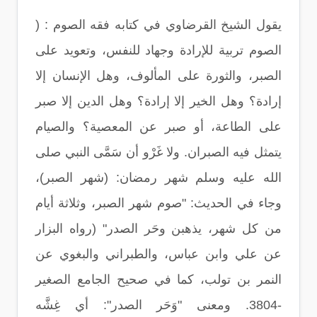
يقول الشيخ القرضاوي في كتابه فقه الصوم : (
الصوم تربية للإرادة وجهاد للنفس، وتعويد على
الصبر، والثورة على المألوف، وهل الإنسان إلا
إرادة؟ وهل الخير إلا إرادة؟ وهل الدين إلا صبر
على الطاعة، أو صبر عن المعصية؟ والصيام
يتمثل فيه الصبران. ولا غَرْو أن سَمَّى النبي صلى
الله عليه وسلم شهر رمضان: (شهر الصبر)،
وجاء في الحديث: "صوم شهر الصبر، وثلاثة أيام
من كل شهر، يذهبن وحَر الصدر" (رواه البزار
عن علي وابن عباس، والطبراني والبغوي عن
النمر بن تولب، كما في صحيح الجامع الصغير
-3804. ومعنى "وَحَر الصدر": أي غِشَّه