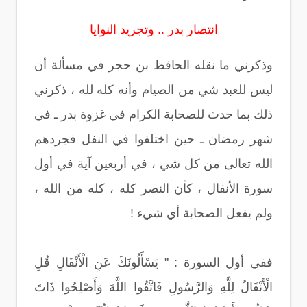
انتصار بدر .. وتجريد النوايا
وذكرني ما نقله الحافظ بن حجر في مسألة أن
ليس للعبد شي من الصيام وأنه كله لله ، ذكرني
ذلك بما حدث للصحابة الكرام في غزوة بدر ـ في
شهر رمضان ـ حين اختلفوا في النفل فجردهم
الله تعالى من كل شي ، في أربعين آية في أول
سورة الأنفال ، كأن النصر كله ، كله من الله ،
ولم يفعل الصحابة أي شيء !
ففي أول السورة : " يَسْأَلُونَكَ عَنِ الْأَنْفَالِ قُلِ
الْأَنْفَالُ لِلَّهِ وَالرَّسُولِ فَاتَّقُوا اللَّهَ وَأَصْلِحُوا ذَاتَ