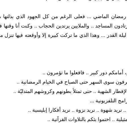
ضان الماضي ... فعلى الرغم من كل الجهود الذي بذلتها معك
ادون المساجد .. والملايين يرتدين الحجاب .. وكنت أنا وقتها 
ليلة القدر ... وهذا الذي ما تركت كبيرة إلا وأوقعته فيها تن
امكم دور كبير .. فافعلوا ما تؤمرون ..
فون سوى السهر حتى الصباح في الخيام الرمضانية ..
إفطار الشهية .. حتى تمتلأ بطونهم وكروشهم المتدليّة ..
امج التلفزيونية ...
 نريد شهوة .. نريد نزوة .. نريد أفكارا إبليسية ..
يلية .. اختموا بثكم بالتلاوات القرآنية ..