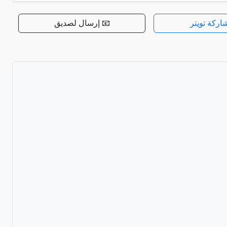
اركة تويتر
📧 إرسال لصديق