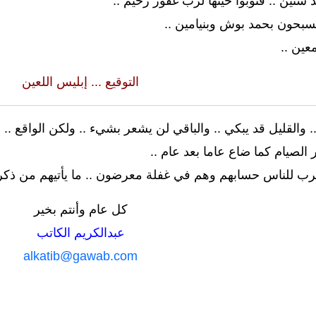
سنين .. فتوبوا حينها لرب غفور رحيم ..
تسبحون بحمد بوش وبنيامين ..
عين ..
التوقيع ... إبليس اللعين
 والقليل قد يبكي .. والباقي لن يشعر بشيء .. ولكن الواقع .
الصيام كما ضاع عاما بعد عام ..
ترب للناس حسابهم وهم في غفلة معرضون .. ما يأتيهم من ذكر
كل عام وأنتم بخير
عبدالكريم الكاتب
alkatib@gawab.com