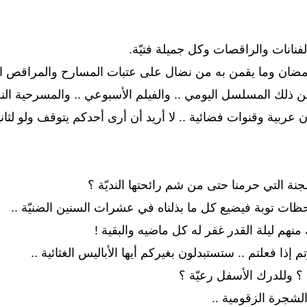
لفنانات والراقصات وكل جميلة فتيّة.
مضان وما يقمن به من نضال على عتبات المسارح والمراقص ال
ن ذلك المسلسل اليومي .. والفيلم الأسبوعي .. والمسرحية ال
 عربية وقنوات فضائية .. لا أريد أن أرى أحدكم يتوقف ولو لثانية 
جنة التي حرمنا حتى من شم رائحتها النديّة ؟
حظات توبة فيضيع كل ما بذلناه في عشرات السنين الضنيّة ..
نهم ليلة القدر غفر له كل ماضيه والبقية !
 إذا فعلتم .. ستستبدلون بغيركم أيها الأباليس الغثائية ..
 ؟ وللدرك الأسفل رعيّة ؟
لشجرة الزقومية ..