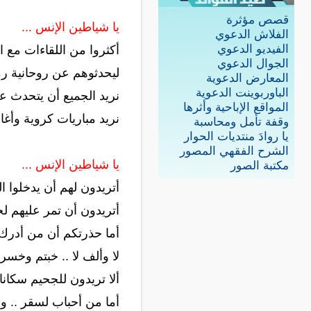
قصص مؤثرة
يا شياطين الإنس ...
الفلاش الدعوي
الفيديو الدعوي
أكثروا من اللقاءات مع ا
الجوال الدعوي
ليحدثوهم عن روحانية ر
المعارض الدعوية
الباوربوينت الدعوية
نريد الجميع أن يتحدث ع
المواقع الإباحية وأثرها
نريد مباريات كروية وأغان
وقفة تأمل ومحاسبة
يا روادَ منتديات الحوار
الشرح الفقهي المصور
يا شياطين الإنس ...
مكتبة الصور
أتريدون لهم أن يدخلوا ال
أتريدون أن تمر عليهم ل
أما حذرتكم أن من أدرك م
لا وألف لا .. خبتم وخسرتم
ألا تريدون للجحيم سكانا
أما من أحباب لسقر .. وا