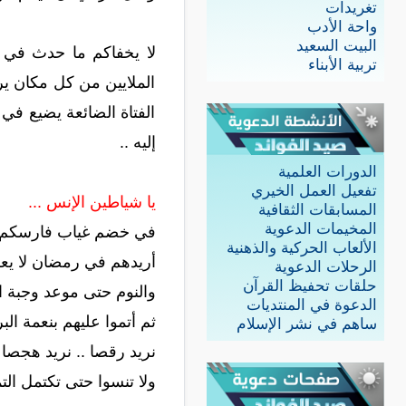
تغريدات
واحة الأدب
البيت السعيد
لا يخفاكم ما حدث في رم
تربية الأبناء
الملايين من كل مكان يرت
الفتاة الضائعة يضيع في 
إليه ..
الدورات العلمية
تفعيل العمل الخيري
يا شياطين الإنس ...
المسابقات الثقافية
المخيمات الدعوية
في خضم غياب فارسكم، أم
الألعاب الحركية والذهنية
أريدهم في رمضان لا يعر
الرحلات الدعوية
حلقات تحفيظ القرآن
والنوم حتى موعد وجبة ال
الدعوة في المنتديات
ثم أتموا عليهم بنعمة البر
ساهم في نشر الإسلام
نريد رقصا .. نريد هجصا ..
ولا تنسوا حتى تكتمل التمث