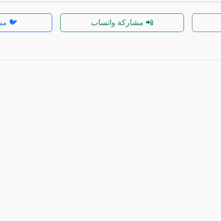
📲 مشاركة واتساب
🐦 مش