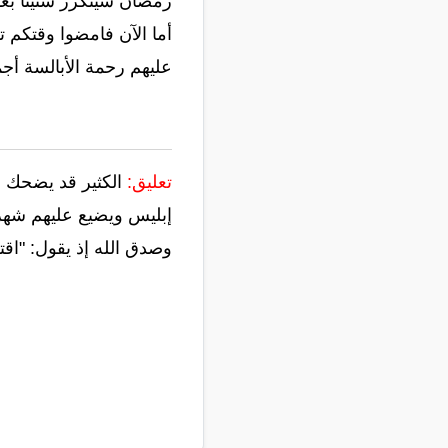
رمضان سيتكرر سنينا بعد 
أما الآن فامضوا وقتكم 
عليهم رحمة الأبالسة أجم
تعليق:
الكثير قد يضحك ..
إبليس ويضيع عليهم شهر 
وصدق الله إذ يقول: "اق