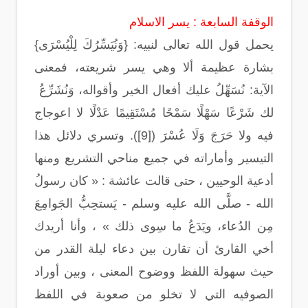
الوقفة السابعة : يسر الاسلام
يحمل قول الله تعالى لنبيه: {وَنُيَسِّرُكَ لِلْيُسْرَى}
بشارة عظيمة ألا وهي يسر شريعته، فمعنى
الآية: نُسَهِّلُ عليك أفعال الخير وأقواله، وَنُشَرِّعُ
لك شَرْعًا سَهْلًا سَمْحًا مُسْتَقِيمًا عَدْلًا لا اعوجاج
فيه ولا حَرَجَ وَلَا عُسْرَ ([9]). وتسري دلائل هذا
التيسير وأماراته في جميع مناحي التشريع ومنها
أدعية الوحيين ، حتى قالت عائشة : « كان رسولُ
الله - صلَّى الله عليه وسلم - يَستحِبُّ الجَوامِعَ
مِن الدُعاء، ويَدَعُ ما سِوى ذلك » ، وأنا أريدك
أخي القارئ أن تقارن بين دعاء ليلة القدر من
حيث سهولة اللفظ ووضوح المعنى ، وبين أوراد
الصوفيه التي لا تخلو من صعوبة في اللفظ