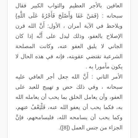
العافين بالأجر العظيم والثواب الكبير فقال
سبحانه : {فَمَنْ عَفَا وَأَصْلَحَ فَأَجْرُهُ عَلَى اللَّهِ}
ويلاحظ في الآية أمران ، الأول: أَنَّ الله قرن
الإصلاح بالعفو، وذلك ليدل على أَنَّه إذا كان
الجاني لا يليق العفو عنه، وكانت المصلحة
الشرعية تقتضي عقوبته، فإنه في هذه الحال لا
يكون مأمورا به .
الأمر الثاني : أَنَّ الله جعل أجر العافي عليه
سبحانه ، وفي ذلك حض و تهييج للعبد على
العفو، وأن يعامل الخلق بما يحب أن يعامله الله
به، فكما يحب أن يعفو الله عنه، فَلْيَعْفُ عنهم،
وكما يحب أن يسامحه الله، فليسامحهم، فإنَّ
الجزاء من جنس العمل ([8]).