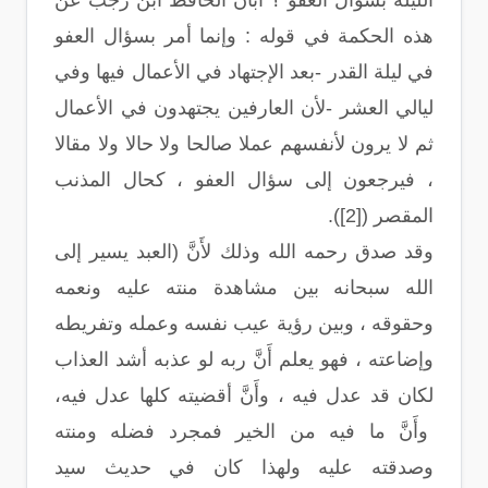
الليلة بسؤال العفو ؟ أبان الحافظ ابن رجب عن
هذه الحكمة في قوله : وإنما أمر بسؤال العفو
في ليلة القدر -بعد الإجتهاد في الأعمال فيها وفي
ليالي العشر -لأن العارفين يجتهدون في الأعمال
ثم لا يرون لأنفسهم عملا صالحا ولا حالا ولا مقالا
، فيرجعون إلى سؤال العفو ، كحال المذنب
المقصر ([2]).
وقد صدق رحمه الله وذلك لأَنَّ (العبد يسير إلى
الله سبحانه بين مشاهدة منته عليه ونعمه
وحقوقه ، وبين رؤية عيب نفسه وعمله وتفريطه
وإضاعته ، فهو يعلم أَنَّ ربه لو عذبه أشد العذاب
لكان قد عدل فيه ، وأَنَّ أقضيته كلها عدل فيه،
وأَنَّ ما فيه من الخير فمجرد فضله ومنته
وصدقته عليه ولهذا كان في حديث سيد