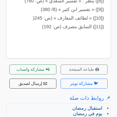
([8]) ينظر : « تفسير السعدي » (ص: 760)
([9]) « تفسير ابن كثير » (8/ 380)
([10]) « لطائف المعارف » (ص: 245(
([11]) السابق بتصرف (ص: 192)
🖨️ طباعة الصفحة
📲 مشاركة واتساب
🐦 مشاركة تويتر
📧 إرسال لصديق
📌 روابط ذات صلة
استقبال رمضان
يوم في رمضان