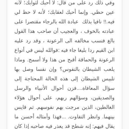
وفي ذلك رد على من قال: لا أحبك لثوابك؛ لأنه
عين حظي. وإنما أحبك لعقابك؛ لأنه لا حظ لي
فيه.!! نافيا بذلك عبادة الله بالرجاء مقتصرا على
عبادته بالخوف ، والعجيب أن صاحب هذا القول
بالغ فنسب مخالفه الى الرعونة ، وقد رد عليه
ابن القيم ردا بليغا جاء فيه :فوالله ليس في أنواع
الرعونة والحماقة أقبح من هذا ولا أسمج. وماذا
يلعب الشيطان بالنفوس؟ وإن نفسا وصل بها
تلبيس الشيطان إلى هذه الحالة المحتاجة إلى
سؤال المعافاة....فزن أحوال الأنبياء والرسل
والصديقين، وسؤالهم ربهم، على أحوال هؤلاء
الغالطين، الذين مرجت بهم نفوسهم. ثم قايس
بينهما. وانظر التفاوت. ...فهذا وأمثاله أحسن ما
يقال فيهم: إنه شطح قد يعذر فيه صاحبه إذا كان