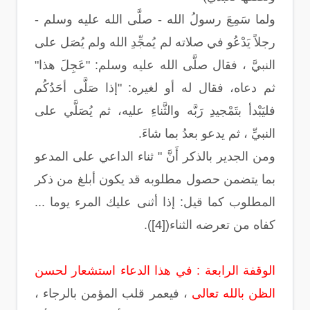
ولما سَمِعَ رسولُ الله - صلَّى الله عليه وسلم -
رجلاً يَدْعُو في صلاته لم يُمجِّدِ الله ولم يُصَل على
النبيَّ ، فقال صلَّى الله عليه وسلم: "عَجِلَ هذا"
ثم دعاه، فقال له أو لغيره: "إذا صَلَّى أحَدُكُم
فليَبْدأ بتَمْجيدِ رَبَّه والثَّناءِ عليه، ثم يُصَلَّي على
النبيِّ ، ثم يدعو بعدُ بما شاءَ.
ومن الجدير بالذكر أَنَّ " ثناء الداعي على المدعو
بما يتضمن حصول مطلوبه قد يكون أبلغ من ذكر
المطلوب كما قيل: إذا أثنى عليك المرء يوما ...
كفاه من تعرضه الثناء([4]).
الوقفة الرابعة : في هذا الدعاء استشعار لحسن
الظن بالله تعالى
، فيعمر قلب المؤمن بالرجاء ،