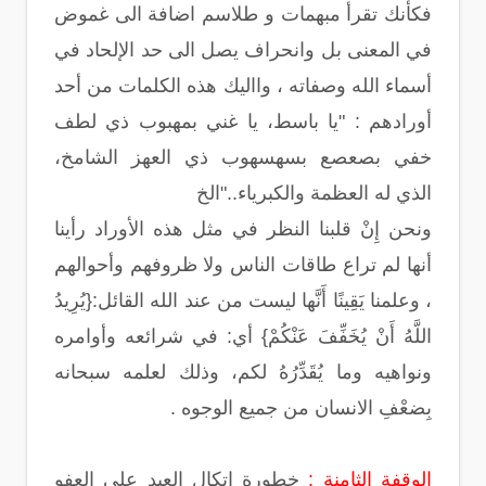
فكأنك تقرأ مبهمات و طلاسم اضافة الى غموض
في المعنى بل وانحراف يصل الى حد الإلحاد في
أسماء الله وصفاته ، وااليك هذه الكلمات من أحد
أورادهم : "يا باسط، يا غني بمهبوب ذي لطف
خفي بصعصع بسهسهوب ذي العهز الشامخ،
الذي له العظمة والكبرياء.."الخ
ونحن إِنْ قلبنا النظر في مثل هذه الأوراد رأينا
أنها لم تراع طاقات الناس ولا ظروفهم وأحوالهم
، وعلمنا يَقِينًا أَنَّها ليست من عند الله القائل:{يُرِيدُ
اللَّهُ أَنْ يُخَفِّفَ عَنْكُمْ} أي: في شرائعه وأوامره
ونواهيه وما يُقَدِّرُهُ لكم، وذلك لعلمه سبحانه
بِضعْفِ الانسان من جميع الوجوه .
الوقفة الثامنة :
خطورة اتكال العبد على العفو