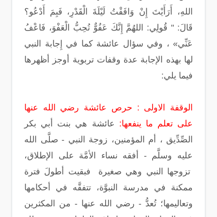
اللهِ، أَرَأَيْتَ إِنْ وَافَقْتُ لَيْلَةَ الْقَدْرِ، فَبِمَ أَدْعُو؟
قَالَ: " قُولِي: اللهُمَّ إِنَّكَ عَفُوٌّ تُحِبُّ الْعَفْوَ، فَاعْفُ
عَنِّي» ، وفي سؤال عائشة كما في إِجابة النبي
لها بهذه الإجابة عدة وقفات تربوية أوجز أظهرها
فيما يلي:
الوقفة الاولى : حرص عائشة رضي الله عنها
على تعلم ما ينفعها:
عائشة هي بنت أبي بكر
الصِّدِّيق ، أم المؤمنين، زوجة النبي - صلَّى الله
عليه وسلَّم - أفقه نساء الأمَّة على الإطلاق،
تزوجها النبي وهي صغيرة فبقيت أطولَ فترة
ممكنة في مدرسة النبوَّة، تتفقَّه في أحكامها
وتعاليمها؛ تُعدُّ - رضي الله عنها - من المكثرين