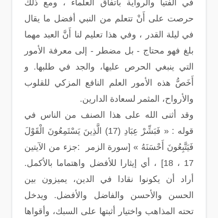
في الفتيا والرواية باتفاق العلماء ، ومع ذلك
حرصت على أَنْ تتعلم من النبي أفضل ما يقال
في ليلة القدر ، وفي هذا تعليم لنا أَنَّ العبد مهما
بلغ فهو محتاج - بل مضطر - إلى معرفة الأمور
التي ينبغي الحرص عليها، والجد في طلبها. و
أَخَصُّ هذه الأمور العلم النافع المزكي للقلوب
والأرواح، المثمر لسعادة الدارين.
وقد أثنى الله على هذا الصنف من الناس في
قوله : « فَبَشِّرْ عِبَادِ (17) الَّذِينَ يَسْتَمِعُونَ الْقَوْلَ
فَيَتَّبِعُونَ أَحْسَنَهُ » [سورة الزمر :جزء من الآيتين
17 ، 18] ، أي إيثارا للأفضل واهتماما بالأكمل.
أراد أن يكونوا نقادا في الدين، يميزون بين
الحسن والأحسن والفاضل والأفضل. ويدخل
تحته المذاهب واختيار أثبتها على السبك، وأقواها