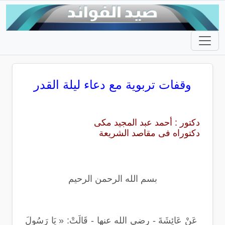
وقفات تربوية مع دعاء ليلة القدر
دكتور : أحمد عبد المجيد مكى
دكتوراه فى مقاصد الشريعة
بسم الله الرحمن الرحيم
عَنْ عَائِشَةَ - رضي الله عنها - قَالَتْ: « يَا رَسُولَ