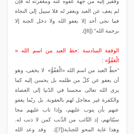
وفقير إليه من جهة عفوه عنه ومغفرته له فإن
لم يعف عن العبد ويغفر له فلا سبيل إلى النجاة
فما نجى أحد إلا بعفو الله ولا دخل الجنة إلا
برحمة الله" ([6]).
الوقفة السادسة :حظ العبد من اسم الله «
الْعَفُوُّ» :
"حظّ العبد من اسم الله «الْعَفُوُّ» لا يخفى، وهو
أن يعفو عن كلّ من ظلمه بل يحسن إليه كما
يرى الله تعالى محسنا في الدّنيا إلى العصاة
والكفرة غير معاجل لهم بالعقوبة. بل ربّما يعفو
عنهم بأن يتوب عليهم، وإذا تاب عليهم محا
سيّئاتهم، إذ التّائب من الذّنب كمن لا ذنب له.
وهذا غاية المحو للجناية([7]). وقد وعد الله