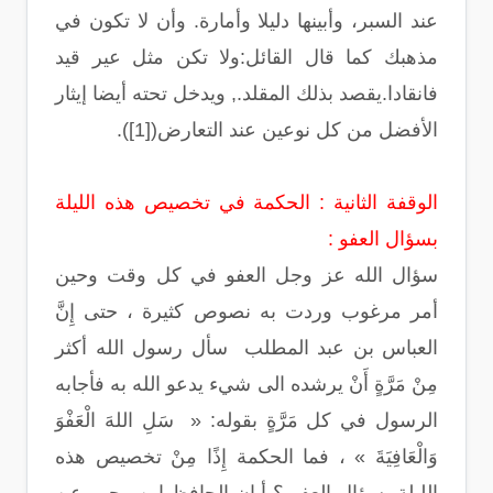
عند السبر، وأبينها دليلا وأمارة. وأن لا تكون في
مذهبك كما قال القائل:ولا تكن مثل عير قيد
فانقادا.يقصد بذلك المقلد., ويدخل تحته أيضا إيثار
الأفضل من كل نوعين عند التعارض([1]).
الوقفة الثانية : الحكمة في تخصيص هذه الليلة
بسؤال العفو :
سؤال الله عز وجل العفو في كل وقت وحين
أمر مرغوب وردت به نصوص كثيرة ، حتى إِنَّ
العباس بن عبد المطلب سأل رسول الله أكثر
مِنْ مَرَّةٍ أَنْ يرشده الى شيء يدعو الله به فأجابه
الرسول في كل مَرَّةٍ بقوله: « سَلِ اللهَ الْعَفْوَ
وَالْعَافِيَةَ » ، فما الحكمة إِذًا مِنْ تخصيص هذه