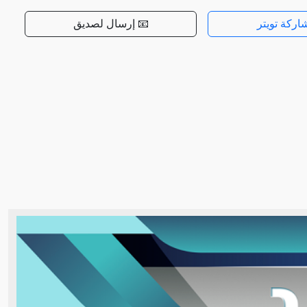
اركة تويتر
📧 إرسال لصديق