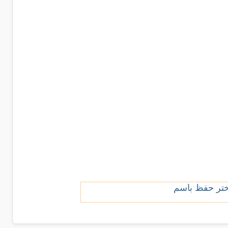
أختر حفظ باسم