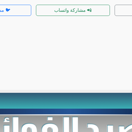
📲 مشاركة واتساب
🐦 مش