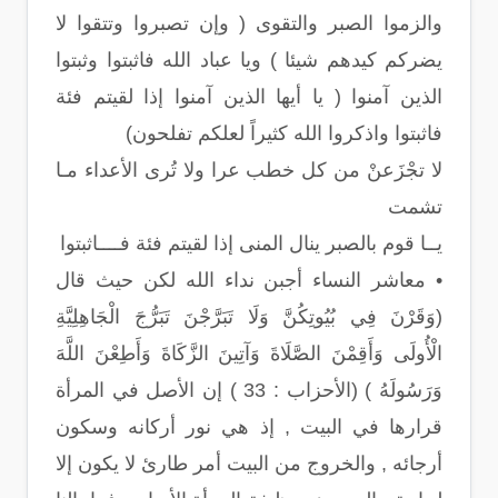
والزموا الصبر والتقوى ( وإن تصبروا وتتقوا لا
يضركم كيدهم شيئا ) ويا عباد الله فاثبتوا وثبتوا
الذين آمنوا ( يا أيها الذين آمنوا إذا لقيتم فئة
فاثبتوا واذكروا الله كثيراً لعلكم تفلحون)
لا تجْزَعنْ من كل خطب عرا ولا تُرى الأعداء مـا
تشمت
يــا قوم بالصبر ينال المنى إذا لقيتم فئة فــــاثبتوا
• معاشر النساء أجبن نداء الله لكن حيث قال
(وَقَرْنَ فِي بُيُوتِكُنَّ وَلَا تَبَرَّجْنَ تَبَرُّجَ الْجَاهِلِيَّةِ
الْأُولَى وَأَقِمْنَ الصَّلَاةَ وَآتِينَ الزَّكَاةَ وَأَطِعْنَ اللَّهَ
وَرَسُولَهُ ) (الأحزاب : 33 ) إن الأصل في المرأة
قرارها في البيت , إذ هي نور أركانه وسكون
أرجائه , والخروج من البيت أمر طارئ لا يكون إلا