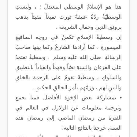
هذا هو الإسلامُ الوسطي المعتدلُ ! ، وليستِ
الوسطيّةُ ردّةً عنيفةً تورث تميعاً مقيتاً يذهب
برونق الدين وجمال الشريعة .
إن وسطيةُ الإسلامِ تكمنُ في روحِه الصافيةِ
الميسورةِ ، كما أرادها الشارعُ وكما بينها صاحبُ
الرسالةِ صلى الله عليه وسلم . وسطيةٌ تعتمدُ
على القرءانِ والسنةِ نصّاً وفهماً وانقياداً بالتطبيقِ
والسلوكِ ، وسطيةً تقومُ على الرحمةِ بالخلقِ
واللينِ لهم ، وزمّهم بأمرِ الخالقِ الحكيمِ .
• بمشاركة بعض الإخوة الأفاضل قمنا بجمع
وترجمة معلومات عن الزلازل في العالم في
الفترة من رمضان الماضي إلى رمضان هذه
السنة, خرجنا بالنتائج التالية: