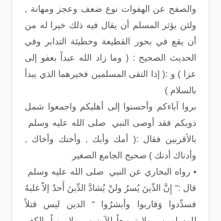
والصفح عن الهفوات نوع ضعف وعجز ومهانة ,
ولئن يؤثر المسلم أن يقال فيه ذلك خيرا له من
أن يقع في بحور القطيعة وخطيئة التدابر وفي
الحديث الصحيح : ( وما زاد الله عبداً بعفو إلى
عزا ) و :( إذا التقى المسلمين فخيرهما الذي يبدأ
بالسلام )
بروا آباءكم وأحسنوا إلى أهليكم واجمعوا شمل
ذويكم فقد أوصى النبي صلى الله عليه وسلم
بالأقربين فقال :( أمك وأبك , وأختك وأخاك ,
وأدناك أدنك ) صحيح الجامع الصغير
• رواه البخاري عن النبي صلى الله عليه وسلم
قال :" إِنَّ الدِّينَ يُسرٌ ولنْ يُشادَّ الدِّينَ أَحدٌ إلاّ غلبهُ
فسدِّدوا وَقاربوا وأبشرُوا " الدين ليس قتلاً
للمسلمين , ولا ترويعاً للآمنين , ولا رمياً بالكفر