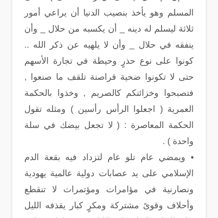
المسلم وهو يأخذ بنصيب الدنيا أن يراعي أمور
ثلاثة ليسلم له دينه _ أن يكسبه من حلال _ وأن
ينفقه في حلال _ وأن لا يلهيه عن ذكر الله ..
كونوا على نوع حذرٍ وحيطة في تجارة الأسهم
حتى لا تكونوا ضحية قراصنة تلقف ما صنعوا ,
فتصبحوا وخزائنكم كالصريم , وخذوا بالحكمة
العمرية ( اجعلوا الرأس رأسين ) ومثله تقول
الحكمة المعاصرة : ( لا تجعل بيضك في سلة
واحدة ) .
• ويمضي عام تلو عام لتزداد فيه بقعة الدم
الإسلامي على يد عصابات دولية عالمية يهودية
ونصارنية في مؤامرات ومؤتمرات لا تنقطع
وأحلاف وقوىً مشتركة ومكرٍ كبار يقذفه الليل