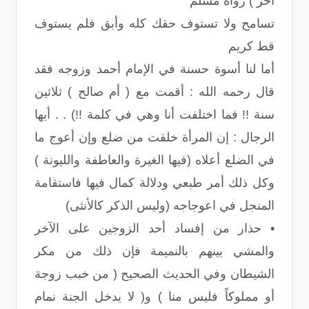
آخر ) رواه مسلم
تسامح ولا تستوف حقك كله وأبق فلم يستوف
قط كريم
أما لنا أسوة حسنة في الإمام أحمد وزوجه فقد
قال رحمه الله : أقمت مع ( أم صالح ) ثلاثين
سنة !! فما اختلفت أنا وهي في كلمة !!) . . أيها
الرجال : إن المرأة خلقت من ضلع وإن أعوج ما
في الضلع أعلاه (فيها الغيرة والعاطفة والليونة )
وكل ذلك أمر طبعي ودلالة كمال فيها فاستقامة
المنجل في اعوجاجه (وليس الذكر كالأنثى)
• حذار من إفساد أحد الزوجين على الآخر
والمشي بينهم بالنميمة فإن ذلك من مكر
الشيطان وفي الحديث الصحيح ( من خبب زوجة
أو مملوكاً فليس منا ) و( لا يدخل الجنة نمام