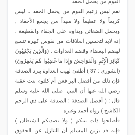
القوم من يحمل الحقد
نعم ليس زعيم القوم من يحمل الحقد .. ليس
كريماً ولا عظيماً ولا سيداً من يجمع الأحقاد ,
ويحمل الضغائن ويداوم على الجفاء والقطيعة .
إنه لابد لتحسين العلاقات من نفوس كبيرة تتسع
لهضم البغضاء وقضم العداوات . (وَالَّذِينَ يَجْتَنِبُونَ
كَبَائِرَ الْإِثْمِ وَالْفَوَاحِشَ وَإِذَا مَا غَضِبُوا هُمْ يَغْفِرُونَ)
(الشورى : 37 ) أطفئ لهيب العداوة ببرد الصدقة
فإن ذلك من أفضل البر فعن أم كلثوم بنت عقبة
رضي الله عنها أن النبي صلى الله عليه وسلم
قال : ( أفضل الصدقة : الصدقة على ذي الرحم
الكاشح ) رواه أحمد وغيره
فأصلحوا ذات بينكم ( ولا يصدنكم الشيطان )
فإنه قد يزين للمسلم أن التنازل عن الحقوق