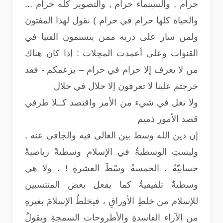
حرام , والسينماء حرام , والتصوير كله حرام ...
والحياة كلها حرام في حرام ) نقول لهذا المفتون
ولمن سار على دربه ممن يتسنمون الفتيا في
القنوات وعلى أعمدت المجلات : إذا كان هناك
من لا يعرف إلا حرام في حرام – بزعمكم - فقد
خرجتم علينا لا تعرفون إلا حلال في حلال
ولا تغل في شيء من الأمر واقتصد كــلا طرفي
قصد الأمور ذميم
إن دين الله وسط بين الغالي فيه والجافي عنه ,
وليستِ الوسطيةُ في الإسلامِ وسطيةً رياضيةً
حسابيّةً ، الخمسةُ وسْطَ العشرةِ ! ، ولا هي
وسطيةٌ تلفيقيةٌ كما يفعل بعض المنتسبين
للإسلام من خلطِ الأوراقِ ، فيخلطُ الإسلامَ بغيرهِ
من الآراء الفاسدةِ والأطروحات السمجةِ ويقولُ