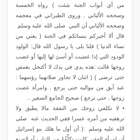
من أي أبواب الجنة شئت ) رواه الخمسة
وصححه الألباني . وروى الطبراني في معجمه
وصححه الألباني أن النبي صلى الله عليه وسلم
قال ألا أخبركم بنسائكم في الجنة ( يعني من
نساء الدنيا ) قلنا بلى يا رسول الله قال: الولود
الودود التي إذا غضبت أو أسئ لها إليها أو غضب
زوجها قالت :هذه يدي في يدك لا أكتحل بغمض
حتى ترضى ) ( اثنان لا تجاوز صلاتهما رؤسهما :
عبد آبق من مواليه حتى يرجع , وامرأة عصت
زوجها , حتى ترجع ) صحيح الجامع الصغير ..
• لا تكلفي زوجك من النفقة مالا يطيق ولا
ترهقيه من أمره عسرا ففي الحديث عنه صلى
الله عليه وسلم :( أن أول ما هلك بنو إسرائيل
أن امرأة الفقير كانت تكلِّفُهُ من الثياب أو الصيغ