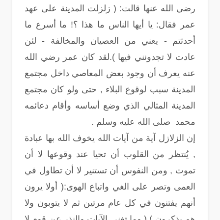
رضي الله عنها قالت: ( زلزلت المدينة على عهد
عمر فقال: يا أيها الناس ما هذا ؟! ما أسرع ما
أحدثتم - يعني من العصيان والمخالفة - لئن
عادت لا تجدونني فيها ).لقد كان عمر رضي الله
عنه يعرف أن وجود بعض المعاصي داخل مجتمع
المدينة سبب لوقوع البلاء , حتى ولو كان مجتمع
المدينة المثالي الذي وضع أساسه وأقام دعائمه
محمد صلى الله عليه وسلم .
إن الزلازل آية من آيات الله يخوف الله بها عبادة
, يُنتظر من القلوب أن تحيا عند وقوعها لا أن
تموت , ومن النفوس أن تستنير لا أن تطاول في
العمى وتصر على الغي واتباع الهوى:( أولا يرون
أنهم يفتنون في كل عام مرتين ثم لا يتوبون ولا
هم يذكرون ) ( وما تغني الآيات والنذر عن قوم لا