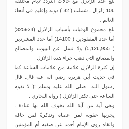
بلغ عدد الزلازل مع حالات التردد لأيام مختلفة
106 زلزال , شملت ( 32 ) دوله وإقليم في أنحاء
العالم .
بلغ مجموع الوفيات بأسباب الزلازل (325924)
أما عدد المفقودين ( 14100) أما عدد المشردين
( 5,126,955) ولا تسل عن البيوت والمصالح
والمصانع التي ذهب جراء هذه الزلازل
إن كثرة الزلازل علامة من علامات الساعة كما
في حديث أبي هريرة رضي اله عنه قال: قال
رسول الله صلى الله عليه وسلم :( لا تقوم
الساعة حتى تكثر الزلازل ) رواه البخاري .
وهي آية من آية الله يخوف الله بها عبادة ,
يجريها عقوبة لمن عصاه وتذكرةً لمن خافه
واتقاه روي الإمام أحمد عن صفيه أم المؤمنين