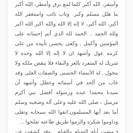
وأسفر، الله أكبر كلما لمع برق وأمطر، الله أكبر
ما هلل مسلم وكبر. وتاب تائب واستغفر الله
أكبر، الله أكبر، لا إله إلا الله والله اكبر الله اكبر
ولله الحمد .. الحمد لله الذي أتم إحسانه على
المؤمنين وأكمل , وكفى بحسن تأييده من على
كرمه عول وأشهد ان لا إله إلا الله وحده لا
شريك له المتفرد بالعز والبقاء فلا ينقض ملكه ولا
يتحول , له الأسماء الحسنى والصفات العلى وقد
خاب من ألحد في أسمائه وعطل وأشهد أن
سيدنا محمدا عبده ورسوله أفضل نبي أكرم
مرسل ، صلى الله عليه وعلى آله وصحبه وسلم
أما بعد أيها المسلمون:اتقوا الله سبحانه وتعلى
وداوموا شكره والزموا طريق طاعته تفلحوا ...
• مضت أيام الصيام والقيام , وقد كشفت عن