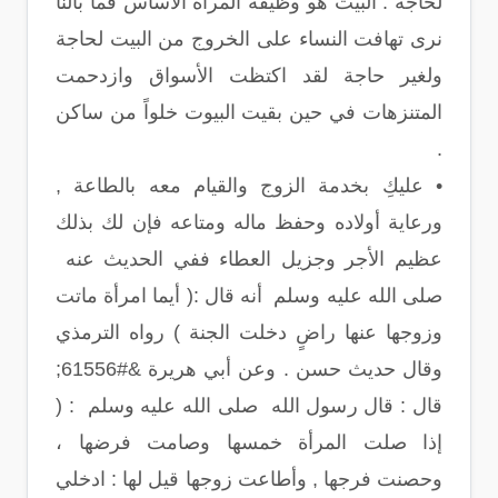
لحاجة . البيت هو وظيفة المرأة الأساس فما بالنا
نرى تهافت النساء على الخروج من البيت لحاجة
ولغير حاجة لقد اكتظت الأسواق وازدحمت
المتنزهات في حين بقيت البيوت خلواً من ساكن
.
• عليكِ بخدمة الزوج والقيام معه بالطاعة ,
ورعاية أولاده وحفظ ماله ومتاعه فإن لك بذلك
عظيم الأجر وجزيل العطاء ففي الحديث عنه
صلى الله عليه وسلم أنه قال :( أيما امرأة ماتت
وزوجها عنها راضٍ دخلت الجنة ) رواه الترمذي
وقال حديث حسن . وعن أبي هريرة &#61556;
قال : قال رسول الله صلى الله عليه وسلم : (
إذا صلت المرأة خمسها وصامت فرضها ،
وحصنت فرجها , وأطاعت زوجها قيل لها : ادخلي