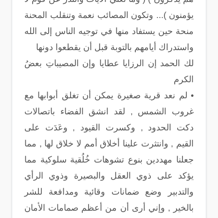
يؤمنون )... وتكون المصائب نعمة وتنقلب المحنة
منحة حين يستفاد منها في توجيه الناس إلى الله
واستدراك أيامهم بالتوبة قبل أن يقطعوا دونها
لك الحمد إن الرزايا عطايا وإن المصيباتِ بعضُ
الكرم
• لم نعد قرية صغيرة يمكن أن تغلق أبوابها مع
غروب الشمس , لقد انشق الفضاء باتصالات
دكت الحدود , وكسرت القيود , وعَدَت على
القيم , وانتثرت علينا أخلاق أمم لا خلاق لها , مما
جعلنا مهددين بنوع تشوهات خُلُقية سلوكية مما
يؤكد على ذوي العقل والبصيرة وذوي الرأي
والتدبير وضع ضمانات وقائية ومدافعة للشر
بالخير , وإني أرى أن من أعظم صمامات الأمان