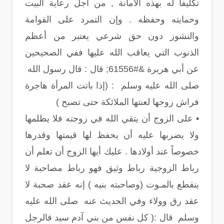
تكليفاً له بهذه الأمانة , من أجل رعاية البيت
وحمايته وحفظه . وإن التمرد على القوامة
والنشوز دون حق شرعي يعتبر من أعظم
الذنوب التي يعاقب الله عليها ففي الصحيحين
عن أبي هريرة &#61556; قال : قال رسول الله
صلى الله عليه وسلم : (إذا باتت المرأة هاجرة
فراش زوجها لعنتها الملائكة حتى تصبح )
• على الزوج أن يتقي الله في زوجته فلا يظلمها
ولا يضربها عليه أن يحفظ لها قيمتها وقدرها
خصوصاً عند أولادها . عليك أيها الزوج أن تعلم أن
رباط الزوجية رباط وثيق فهو رباط مصاحبة لا
ينقطع بالمـوت (وصاحبته بنيه ) إنه عقد صحبة لا
عقد رق وولاء وفي الحديث عنه صلى الله عليه
وسلم قال :( كل نفس من بني آدم سيد فالرجل