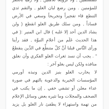
للمؤمنين . ومن رضع لبان الغلو , والتقم ثدي
التنطع قاء تفجيراً وتجريحاً وسعي في الأرض
فساداً , ومن سلك طريق الغلو انقطع ( ولن
يشاد الدين أحد إلا غلبه ) قال ابن المنير :( في
هذا الحديث عَلَم من أعلامِ النبوَّة , فقد رأينا
ورأى النَّاس قبلنا أنَّ كلّ متنطِّع في الدِّين ينقطعُ
" . يجب أن نسد ثغرات الغلو الفكري وأن نغلق
منافذه ولكن ليس بغلو آخر :
لا يحارب الغلو بنبز الدين ونبذه أورمي
المؤسسات الخيرية والدعوية بالتهم في صورة
عداء معلن أو تشفي خفي , إن ما يكتب في
الصحف والمجلات وما تثيره بعض وسائل الإعلام
من تهمة واستهزاء لا يطفئ نار الغلو بل يزيد