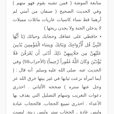
متابعة الموضة ( فمن تشبه بقوم فهو منهم )
وفي الحديث الصحيح ( صنفان من أمتي لم
أرهما قط نساء كاسيات عاريات مائلات مميلات
لا يدخلن الجنة ولا يجدن ريحها )
• حافظي على عفافك وحجابك وحيائك (يَا أَيُّهَا
النَّبِيُّ قُل لِّأَزْوَاجِكَ وَبَنَاتِكَ وَنِسَاء الْمُؤْمِنِينَ يُدْنِينَ
عَلَيْهِنَّ مِن جَلَابِيبِهِنَّ ذَلِكَ أَدْنَى أَن يُعْرَفْنَ فَلَا
يُؤْذَيْنَ وَكَانَ اللَّهُ غَفُوراً رَّحِيماً) (الأحزاب59) وفي
الحديث عنه صلى الله عليه وسلم أنه قال : (
أيما امرأة نزعت ثيابها في غير بيتها خرق الله عز
وجل عنها ستره ) صححه الألباني . احذري
دعوات التغريب وسهام التضليل التي يقذف بها
الأعداء . احذري تمييع الحجاب, فالحجاب عبادة
وليس عادة , الحجاب ستر وليس زينة. ليست