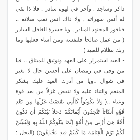
ذاكر وساجد , وآخر في لهوه سادر , فلا ذا بقي
له أنس سهراته , ولا ذاك آنس تعب صلاته ..
فيافوز المجتهد المبادر , ويا حسرة الغافل السادر
( من عمل صالحاً فلنفسه ومن أساء فعليها وما
ربك بظلام للعبيد )
• العيد استمرار على العهد وتوثيق للميثاق .. فيا
من وفى في رمضان على أحسن حال لا تغير
في شوال ..ويا من أدرك العيد عليك بشكر
المنعم والثناء عليه ولا تنقض غزلاً من بعد قوة
وعناء ..( وَلاَ تَكُونُواْ كَالَّتِي نَقَضَتْ غَزْلَهَا مِن بَعْدِ
قُوَّةٍ أَنكَاثاً تَتَّخِذُونَ أَيْمَانَكُمْ دَخَلاً بَيْنَكُمْ أَن تَكُونَ
أُمَّةٌ هِيَ أَرْبَى مِنْ أُمَّةٍ إِنَّمَا يَبْلُوكُمُ اللّهُ بِهِ وَلَيُبَيِّنَنَّ
لَكُمْ يَوْمَ الْقِيَامَةِ مَا كُنتُمْ فِيهِ تَخْتَلِفُونَ) (النحل :