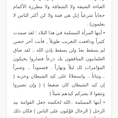
العباءة الضيقة ولا الشفافة ولا مطرزة الأكمام
حجاباً شرعياً (بل هي فتنة ولا كن أكثر الناس لا
يعلمون) .
• أيتها المرأة المسلمة في هذا البلاد : لقد صمدت
كثيراً ودافعت التغريب طويلاً , فأنت آخر حصن
لم يسقط بعدُ ولن يسقط بإذن الله .. لقد ضاق
العلمانيون المنافقون بك ذرعاً فصاروا يحيكون
المؤامرات لك ليلاً ونهاراً . فصموداً .. وصبراً
...وثباتاً .. واستعلاءً على كيد الشيطان وحزبه (
إن كيد الشيطان كان ضعيفا ) ( وإن تصبروا
وتتقوا لا يضركم كيدهم شيئاً )
• أيتها المسلمة ..الله لحكمته جعل القوامة بيد
الرجل ( الرجال قوَّمُون على الناس ) فكان ذلك