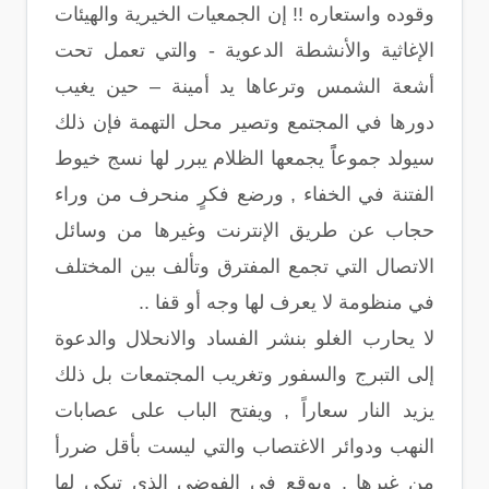
وقوده واستعاره !! إن الجمعيات الخيرية والهيئات
الإغاثية والأنشطة الدعوية - والتي تعمل تحت
أشعة الشمس وترعاها يد أمينة – حين يغيب
دورها في المجتمع وتصير محل التهمة فإن ذلك
سيولد جموعاًً يجمعها الظلام يبرر لها نسج خيوط
الفتنة في الخفاء , ورضع فكرٍ منحرف من وراء
حجاب عن طريق الإنترنت وغيرها من وسائل
الاتصال التي تجمع المفترق وتألف بين المختلف
في منظومة لا يعرف لها وجه أو قفا ..
لا يحارب الغلو بنشر الفساد والانحلال والدعوة
إلى التبرج والسفور وتغريب المجتمعات بل ذلك
يزيد النار سعاراً , ويفتح الباب على عصابات
النهب ودوائر الاغتصاب والتي ليست بأقل ضررأ
من غيرها . ويوقع في الفوضى الذي تبكي لها