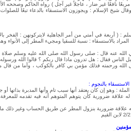
يئًا مربعًا نافعًا غير ضار ، عاجلاً غير آجل ) رواه الحاكم وصححه
ال شيخ الإسلام : ويجوزون الاستسقاء بالدعاء تبعًا للصلوات
م : ( أربعة في أمتي من أمر الجاهلية لايتركونهن : الفخر ب
 المراد بالاستسقاء : نسبة للسقيا ومجيء المطر إلى الأنواء وه
الله عنه قال : صلى رسول الله صلى الله عليه وسلم صلاة ا
بل الناس فقال : هل تدرون ماذا قال ربكم ؟ قالوا الله ورسوله
الله ورحمته فذلك مؤمن بي كافر بالكوكب ، وأما من قال مط
لاستسقاء بالنجوم :
لة : وهو إن كان يعتقد أنها سبب تام وأنها المدبرة بذاتها أو ج
ه علاقة ضرورية كأن يتوهم المتوهم أنه فيه تقدمه للمعرفة 
مؤمنين