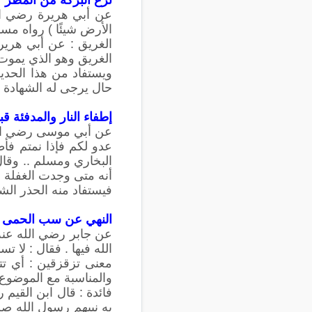
عن أبي هريرة رضي الل
الأرض شيئًا ) رواه مسل
الغريق : عن أبي هريرة
الغريق وهو الذي يموت 
ويستفاد من هذا الحدي
حال يرجى له الشهادة 
إطفاء النار والمدفئة قب
عن أبي موسى رضي الله 
عدو لكم فإذا نمتم فأط
البخاري ومسلم .. وقال
أنه متى وجدت الغفلة 
فيستفاد منه الحذر الش
النهي عن سب الحمى
عن جابر رضي الله عنه 
الله فيها . فقال : لا
معنى تزقزقين : أي تت
والمناسبة مع الموضوع
فائدة : قال ابن القيم
به نبيهم رسول الله صل