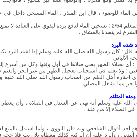
 الماء للوضوء ، قال ابن المنذر : الماء المسخن داخل في جم
من حصول الثواب المذكور .
لشرع لم يتعبدنا بالمشاق .
د شدة البرد
ل : كان رسول الله صلى الله عليه وسلم إذا اشتد البرد يكبر با
 الألباني
ر : أي بصلاة الظهر يعني صلاها في أول وقتها وكل من أسرع إل
ني : ولا نعلم في استحباب تعجيل الظهر من غير الحر والغيم خل
ذي اختاره أهل العلم من اصحاب رسول الله صلى الله عليه 
الحر مما يشغل المصلي .
منه المتلثم
لله عليه وسلم أنه نهى عن السدل في الصلاة ، وأن يغطي الرج
م في الصلاة إلا من علة .
و أحد أقوال الشافعي وبه قال النووي ، وأما استدل بالمن
دين ، والرد عليه أن الركبة كذلك مغطاة بلا ريب فلا حجة ف