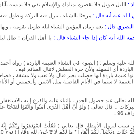
ذ :
الليل طويل فلا تقصره بمنامك والإسلام نقي فلا تدنسه بآثام
لله عنه أنه قال :
مرحبًا بالشتاء ، تنزل فيه البركة ويطول فيه 
لبصري قال :
نعم زمان المؤمن الشتاء ليله طويل يقومه ، ونها
 الله أنه كان إذا جاء الشتاء قال :
يا أهل القرآن ! طال ليل
 عليه وسلم : ( الصوم في الشتاء الغنيمة الباردة ) رواه أحمد 
الباردة أي السهله ولأن حرة العطش لاتنال الصائم فيه .
ا غنيمة باردة أنها حصلت بغير قتال ولا تعب ولا مشقة ، فصاحب
نيمة لا سيما في الأيام الفاضلة مثل الاثنين والخميس أو الأيا
ه تعالى عند حصول الجدب بالثناء عليه والفزع إليه بالاستغف
ل تعالى ( وَلَوْ أَنَّ أَهْلَ الْقُرَى آمَنُوا وَاتَّقَوْا لَفَتَحْنَا عَلَيْهِمْ ب
اف 96 .
لنزول الأمطار قال تعالى ( فَقُلْتُ اسْتَغْفِرُوا رَبَّكُمْ إِنَّهُ كَانَ غَفَّ