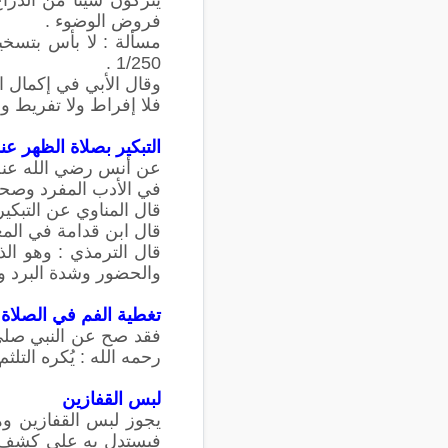
فروض الوضوء .
مسألة : لا بأس بتسخين
1/250 .
وقال الأبي في إكمال المعلم 2/54 : تسخين الماء لدفع برده ليقوي على العبادة لا يمنع 
فلا إفراط ولا تفريط وا
التبكير بصلاة الظهر عن
عن أنس رضي الله عنه قا
في الأدب المفرد وصححه
قال المناوي عن التبكي
قال ابن قدامة في المغ
قال الترمذي : وهو ال
والحضور وشدة البرد و
تغطية الفم في الصلاة و
فقد صح عن النبي صلى ا
رحمه الله : يُكره التلث
لبس القفازين
يجوز لبس القفازين وه
فيستدل به على كشف الي