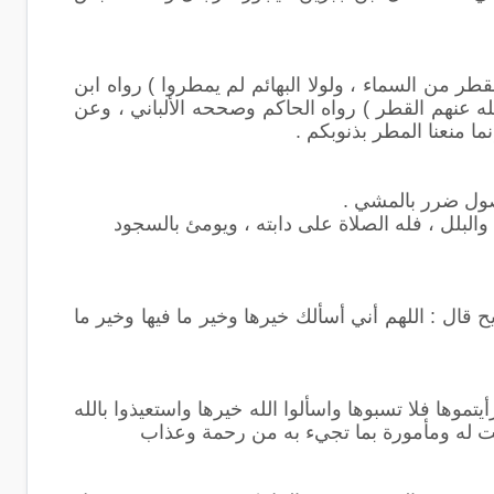
قطر من السماء ، ولولا البهائم لم يمطروا ) رواه ابن
لله عنهم القطر ) رواه الحاكم وصححه الألباني ، وعن
صول ضرر بالمشي .
البلل ، فله الصلاة على دابته ، ويومئ بالسجود
ال : اللهم أني أسألك خيرها وخير ما فيها وخير ما
تموها فلا تسبوها واسألوا الله خيرها واستعيذوا بالله
قت له ومأمورة بما تجيء به من رحمة وعذاب