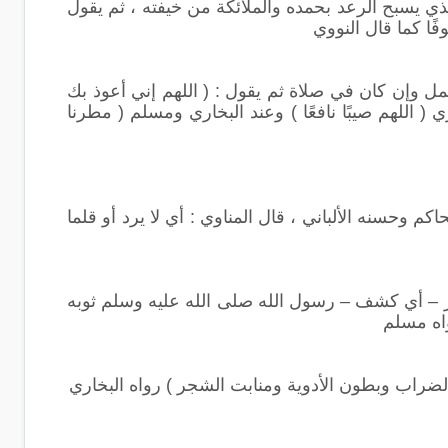
ذي يسبح الرعد بحمده والملائكة من خيفته ، ثم يقول
ًا كما قال النووي
مل وإن كان في صلاة ثم يقول : ( اللهم إني أعوذ بك
ي ( اللهم صيبًا نافعًا ) وعند البخاري ومسلم ( مطرنا
كم وحسنه الألباني ، قال المناوي : أي لا يرد أو قلما
 – أي كشف – رسول الله صلى الله عليه وسلم ثوبه
واه مسلم
 والضراب وبطون الأدوية ومنابت الشجر ) رواه البخاري