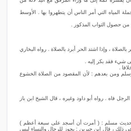
لة المياه التي أمر الناس أن يتطهروا بها . الأوسط
لصلاة ، وإذا اشتد الحر أبرد بالصلاة . رواه البخاري
ى شيء فقد بكر إليه .
افا .
وسلم ومن بعدهم : لأن المقصود من الصلاة الخشوع
ل فاه . رواه أبو داود وغيره ، قال الشيخ ابن باز
ع لحديث مسلم : ( أمرت أن أسجد على سبعة أعظم )
ي ذلك ، قال ابن جبرين : يجوز للرجال والنساء لبس