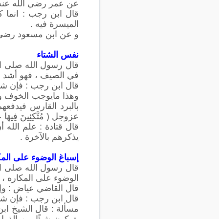
عن عمر رضي الله عنه قا
قال ابن رجب : انما ك
الميسرة فيه .
و عن ابن مسعود رضي الل
نفس الشتاء
قال رسول الله صلى ال
في الصيف ، فهو أشد ما
قال ابن رجب : فإن شدة 
وهذا مايوجب الخوف وال
بالبرد القارس فيدفعه
عزوجل ( مُتَّكِئِينَ فِيهَا عَلَى الْأَرَائِك
قال قتادة : علم الله 
يذكرهم بالآخرة .
إسباغ الوضوء على المك
قال رسول الله صلى الله
الوضوء على المكاره ، و
قال القاضي عياض : وإس
قال ابن رجب : فإن شدة 
مسألة : قال الشيخ ابن
يتركون شيئًا من الذر