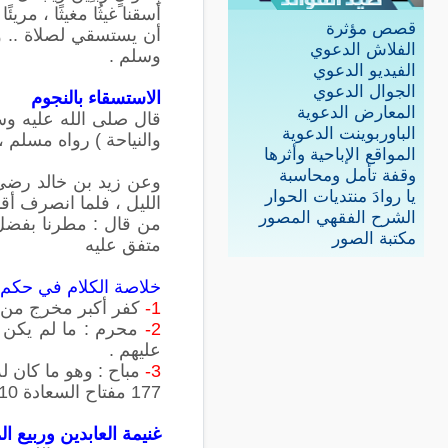
أسقنا غيثُا مغيثًا ، مر
قصص مؤثرة
أن يستسقي لصلاة .. وق
الفلاش الدعوي
وسلم .
الفيديو الدعوي
الجوال الدعوي
الاستسقاء بالنجوم
المعارض الدعوية
قال صلى الله عليه وسل
الباوربوينت الدعوية
والنياحة ) رواه مسلم ،
المواقع الإباحية وأثرها
وقفة تأمل ومحاسبة
وعن زيد بن خالد رضي 
يا روادَ منتديات الحوار
الليل ، فلما انصرف أق
الشرح الفقهي المصور
من قال : مطرنا بفضل 
مكتبة الصور
متفق عليه
خلاصة الكلام في حكم ا
1-
كفر أكبر مخرج من الم
2-
محرم : ما لم يكن ل
عليهم .
3-
177 مفتاح السعادة 2/210 لابن القيم
غنيمة العابدين وربيع ال