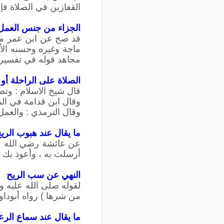
القفازين في الصلاة فإنه
الجزاء من جنس العمل
قد صح عن ابن عمر مرفوع
ماجة وغيره وحسنه الأل
مجاهد قوله في تفسير آية ( وَيَلْعَنُهُمُ اللَّاعِن
الصلاة على الراحلة أو
قال شيخ الاسلام : وت
وقال ابن قدامة في الم
وقال الترمذي : والعمل
ما يقال عند هبوب الري
عن عائشة رضي الله عنه
أرسلت به ، وأعوذ بك 
النهي عن سب الريح
لقوله صلى الله عليه وس
من شرها ) رواه أبودا
ما يقال عند سماع الرع