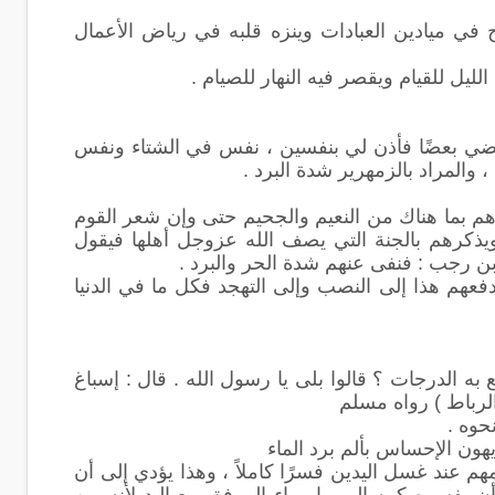
 في ميادين العبادات وينزه قلبه في رياض الأعمال
لليل للقيام ويقصر فيه النهار للصيام .
بعضي بعضًا فأذن لي بنفسين ، نفس في الشتاء ونفس
والمراد بالزمهرير شدة البرد .
هم بما هناك من النعيم والجحيم حتى وإن شعر القوم
ويذكرهم بالجنة التي يصف الله عزوجل أهلها فيقول
دفعهم هذا إلى النصب وإلى التهجد فكل ما في الدنيا
 به الدرجات ؟ قالوا بلى يا رسول الله . قال : إسباغ
الرباط ) رواه مسلم
حوه .
يهون الإحساس بألم برد الماء
 عند غسل اليدين فسرًا كاملاً ، وهذا يؤدي إلى أن
ن يفسره كمه إلى ما وراء المرفق مع اليد لأنه من