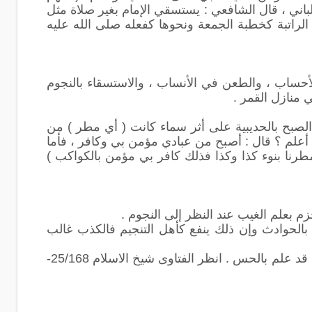
 الألباني ، قال الشافعي : يستسقي الإمام بغير صلاة مثل
 الراتبة كخطبة الجمعة ونحوها كفعله صلى الله عليه
الأحساب ، والطعن في الأنساب ، والاستسقاء بالنجوم
ي منازل القمر .
لصبح بالحديبية على أثر سماء كانت ( أي مطر ) من
 أعلم ؟ قال : أصبح من عبادي مؤمن بي وكافر ، فأما
رنا بنوء كذا وكذا فذلك كافر بي مؤمن بالكواكب )
زم بعلم الغيب عند النظر إلى النجوم .
بالحوادث وإن ذلك ينفع كأهل التنجيم فالكذب غالب
مباح : وهو ما كان له علاقة ضرورية بنزول المطر عن طريق الحساب وغير ذلك ما قد علم بالحس . انظر الفتاوى شيخ الاسلام 25/168-