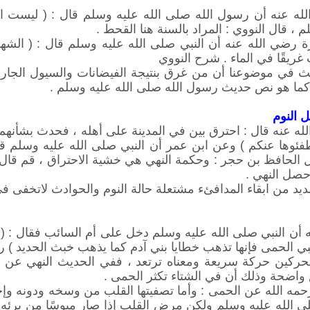
ه عنه أن رسول الله صلى الله عليه وسلم قال : ( ليست الس
م ، قال النووي : المراد بالسنة هنا القحط .
 رضي الله عنه أن النبي صلى الله عليه وسلم قال : ( الشهد
غريقًا في الماء . شرح النووي
ث في موضوعنا أن من غرق بنتيجة الفيضانات والسيول الجا
كما هو نص حديث رسول الله صلى الله عليه وسلم .
ل النوم
عنه قال : احترق بين في المدينة على أهله ، فحدث بشأنهم الن
فئوها عنكم ) وعن ابن عمر أن النبي صلى الله عليه وسلم قال :
 الحافظ بن حجر : وحكمة النهي هي خشية الاحتراق ، قم قال : ق
حصل النهي .
ديد من ابقاء المدافئء مشتعلة حالة النوم والحوادث لاتخفى في
أن النبي صلى الله عليه وسلم دخل على أم السائب فقال : ( م
 تسبي الحمى فإنها تذهب خطايا بني آدم كما يذهب خبث الحديد ) 
حركين حركة سريعة ومعناه ترتعد ، ففي الحديث النهي عن 
 واضحة وذلك أن في الشتاء تكثر الحمى .
 رحمه الله عن الحمى : وأما تصفيتها القلب من وسخه ودونه وإخ
ى الله عليه وسلم ولكن مرض القلب إذا صار ميوسًا من برئه ، ل