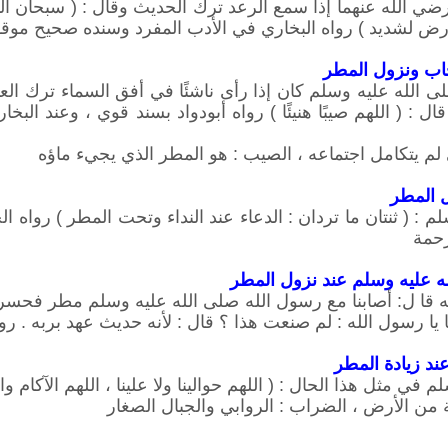
 رضي الله عنهما إذا سمع الرعد ترك الحديث وقال : ( سبحان ال
لأرض لشديد ) رواه البخاري في الأدب المفرد وسنده صحيح موقوف
حاب ونزول المطر
 الله عليه وسلم كان إذا رأى ناشئًا في أفق السماء ترك الع
: ( اللهم صيبًا هنيئًا ) رواه أبودواد بسند قوي ، وعند البخار
لم يتكامل اجتماعه ، الصيب : هو المطر الذي يجيء ماؤه
ل المطر
 : ( ثنتان ما تردان : الدعاء عند النداء وتحت المطر ) رواه الحا
رحمة
ه عليه وسلم عند نزول المطر
قا ل: أصابنا مع رسول الله صلى الله عليه وسلم مطر فحسر
 يا رسول الله : لم صنعت هذا ؟ قال : لأنه حديث عهد بربه . ر
ند زيادة المطر
 في مثل هذا الحال : ( اللهم حوالينا ولا علينا ، اللهم الآكام
عة من الأرض ، الضراب : الروابي والجبال الصغار