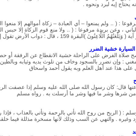
 يحتاج إيه لبرد ونحوه .
ا : ( .. ولم يمنعوا – أي العبادة – زكاة أموالهم إلا منعوا ال
باني ، وعن بريدة مرفوعا : ( .. ولا منع قوم الزكاة إلا حبس ا
ُونَ )البقرة 159 ، قال : دواب الأرض تقول إنما منعنا المطر بذنوبكم .
 السيارة خشية الضرر
صح صلاة الفرض على الراحلة خشية الانقطاع عن الرفقة أو ح
غني : وإن تضرر بالسجود وخاف من تلوث يديه وثيابه وبالطين و
 على هذا عند أهل العلم وبه يقول أحمد واسحاق
ح
ا قال: كان رسول الله صلى الله عليه وسلم إذا عصفت الريح ق
من شرها وشر ما فيها وشر ما أرسلت به . رواه مسلم
لم : ( الريح من روح الله تأتي بالرحمة وتأتي بالعذاب ، فإذا رأي
ود وغيره . والنهي عن السب وذلك لأنها مسخرة مذللة فيما خل
د