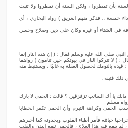
نة بأن تمطروا ، ولكن السنة أن تمطروا ولا تنبت
اء خمسة .. فذكر منهم الغريق ) رواه البخاري ، أي
رفة في الشتاء أو غيره وكان على دين وصلاح وحسن
بي صلى الله عليه وسلم فقال : ( إن هذه النار إنما
 ( لا تتركوا النار في بيوتكم حين تنامون ) رواهما
يده بالنومك لحصول الغفلة به غالبًا ، ويستنبط منه
 ذلك فتبنه .
الك يا أك السائب تزفزقين ؟ قالت : الحمى لا بارك
رواه مسلم
سب الحمى وكراهة التبرم وأن الحمى تكفر الخطايا
راجها خبائثه فأمر أطباء القلوب ويجدونه كما أخبرهم
م ينفع فيه هذا العلاج ، فالحمى تنفع البدن والقلب