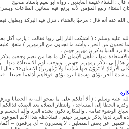
ل : الشتاء غنيمة العابدين . رواه أبو نعيم باسناد صحيح
ان الشتاء ربيع المؤمن لأنه يرتع فيه بساتين الطاعات ويسرح
ه عنه أنه قال : مرحبًا بالشتاء ، تنزل فيه البركة ويطول فيه ا
له عليه وسلم : ( اشتكت النار إلى ربها فقالت : يارب أكل 
 تجدون من الحر ، وأشد ما تجدون من الزمهرير ) متفق عليه ، 
برد الدنيا يذكر بزمهرير جهنم .
استعاذة منها ، فأهل الإيمان كل ما هنا من نعيم وجحيم يذكر
م هذا إلى تذكر زمهرير جهنم ، ويوجب لهم الاستعاذة منها ، 
ِ لا يَرَوْنَ فِيهَا شَمْساً وَلا زَمْهَرِيراً) الانسان13 ، قال ابن رجب : فنفى عنهم شدة الحر والبرد .
أن شدة الحر تؤذي وشدة البرد تؤذي فوقاهم أذاهما جميعا . في
اره
 عليه وسلم : ( ألا أدلكم على ما يمحو الله به الخطايا ويرفع
كثرة الخطا إلى المساجد ، وانتظار الصلاة بعد الصلاة فذالكم 
باغ الوضوء تمامه ، والمكاره تكون بشدة البرد وألم الجسم ون
البرد لدينا يذكر بزمهرير جهنم ، فملاحظة هذا الألم الموعود 
 عثيمين عن بعض المصلين : لا يفسرون – أي يرفعون – أكمامهم
اع بلا غسل وهو محرم ، والوضوء معه غير صحيح ، فالواجب أ