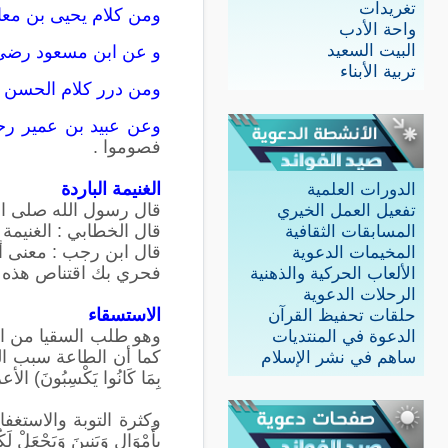
تغريدات
ومن كلام يحيى بن معا
واحة الأدب
البيت السعيد
و عن ابن مسعود رضي ا
تربية الأبناء
ومن درر كلام الحسن ا
وعن عبيد بن عمير رحمه
فصوموا .
الغنيمة الباردة
الدورات العلمية
قال رسول الله صلى الله
تفعيل العمل الخيري
قال الخطابي : الغنيمة 
المسابقات الثقافية
قال ابن رجب : معنى أنه
المخيمات الدعوية
فحري بك اقتناص هذه الغ
الألعاب الحركية والذهنية
الرحلات الدعوية
الاستسقاء
حلقات تحفيظ القرآن
وهو طلب السقيا من الل
الدعوة في المنتديات
كما أن الطاعة سبب البركات .. قا
ساهم في نشر الإسلام
بِمَا كَانُوا يَكْسِبُونَ) الأعر
وكثرة التوبة والاستغفار سبب 