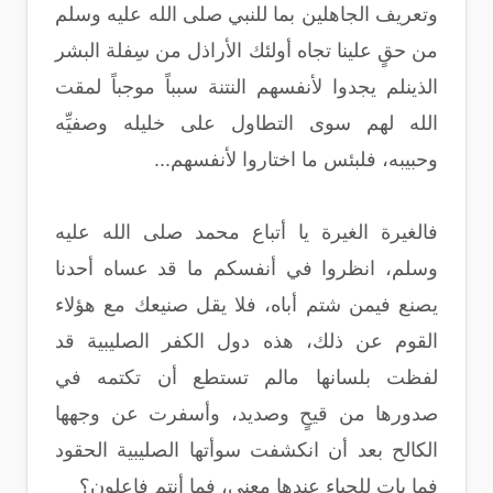
وتعريف الجاهلين بما للنبي صلى الله عليه وسلم
من حقٍ علينا تجاه أولئك الأراذل من سِفلة البشر
الذينلم يجدوا لأنفسهم النتنة سبباً موجباً لمقت
الله لهم سوى التطاول على خليله وصفيِّه
وحبيبه، فلبئس ما اختاروا لأنفسهم...
فالغيرة الغيرة يا أتباع محمد صلى الله عليه
وسلم، انظروا في أنفسكم ما قد عساه أحدنا
يصنع فيمن شتم أباه، فلا يقل صنيعك مع هؤلاء
القوم عن ذلك، هذه دول الكفر الصليبية قد
لفظت بلسانها مالم تستطع أن تكتمه في
صدورها من قيحٍ وصديد، وأسفرت عن وجهها
الكالح بعد أن انكشفت سوأتها الصليبية الحقود
فما بات للحياء عندها معنى، فما أنتم فاعلون؟