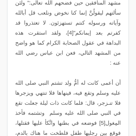
مشهد المنافقين حين فضحهم الله تعالى:" ولئن
سألتهم ليقولُنَّ إنما كنا نخوض ونلعب قل أبالله
وآياته ورسوله كنتم تستهزئون. لا تعتذروا قد
كفرتم بعد إيمانكم"[4]، ولقد استقرت هذه
البداهة في عقول الصحابة الكرام كما هو واضح
من المشهد التالي، فعن ابن عباس رضي الله
عنه :
أن أعمى كانت له أمُّ ولد تشتم النبي‏ ‏صلى الله
عليه وسلم ‏وتقع فيه،‏ ‏فينهاها فلا تنتهي ويزجرها
فلا تنـزجر، قال: فلما كانت ذات ليلة جعلت تقع
في النبي‏ ‏صلى الله عليه وسلم ‏ ‏وتشتمه فأخذ
‏المِغول[5]‏ ‏فوضعه في بطنها واتَّكأ عليها فقتلها،
فوقع بين رِجليها طفل فلطخت ما هناك بالدم،