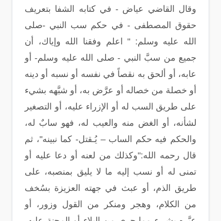
وقال القاضي عياض - في كتابه الشفا بتعريف
حقوق المصطفى - في حكم سب النبي -صلى
الله عليه وسلم: " اعلم وفقنا الله وإياك، أن
جميع من سبَّ النبي - صلى الله عليه وسلم- أو
عابه، أو ألحق به نقصاً في نفسه أو نسبه أو دينه
أو خصلة من خصاله أو عرَّض به، أو شبَّهه بشيء
على طريق السب له أو الإزراء عليه، أو التصغير
لشأنه، أو الغض منه والعيب له، فهو سابٌ له،
والحكم فيه حكم الساب – يُـقتل- كما نبينه"، ثم
قال رحمه الله:"وكذلك من لعنه أو دعا عليه أو
تمنى له أو نسب إليه ما لا يليق بمنصبه، على
طريق الذم، أو عبث في جهته العزيزة بسُخف
من الكلام، وهجر ومنكر من القول وزور، أو
عيَّره بشيءٍ مما جرى من البلاء أو المحنة عليه،