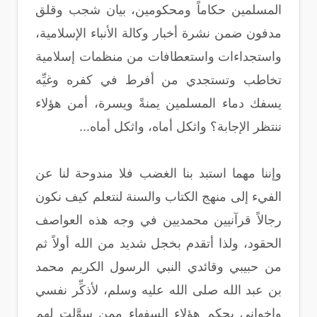
المسلمين حكاماً ومحكومين، بيان شجب وقلق
مدفون ضمن نشرة أخبار وكالة الأنباء الإسلامية،
واستجداءات واستعطافات من منظمات إسلامية
تخاطب وتستجدي من أفرط في كفره وغيِّه
يسفك دماء المسلمين يمنةً ويسرة، أمن هؤلاء
ننتظر الإجابة؟ واثكل أماه، واثكل أماه...
وإننا مهما استبد بنا الغضب فلا مندوحة لنا عن
الفيء إلى منهج الكتاب والسنة لنتعلم كيف نكون
رجالاً قرآنيين محمديين في وجه هذه العواصف
الحقود، ولذا أتقدم بخجل شديد من الله أولاً ثم
من حبيبي وقائدي النبي الرسول الكريم محمد
بن عبد الله صلى الله عليه وسلم، لأذكِّر نفسي
وإخواني بحكم هؤلاء السفهاء ممن سوَّلت لهم