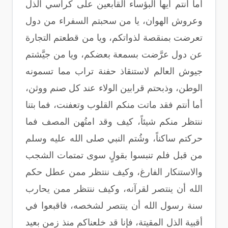
أما أنتم أيها البؤساء القابعين على كراسي الذل
وعروش الهوان، يا من سحبتم السفراء من دول
تعرضت بمنقصة لذواتكم، ويا من قطعتم التجارة
عن دول عرَّضت بسمعة بعضكم، ويا من جيَّشتم
جيوش العالم لاستنقاذ حفنة تراب مما تسمونه
الوطن، وذبحتم قرابين الولاء عند كل صنم ووثن،
أما أنتم فقد ماتت منكم القلوب وتعفنت، فما بتنا
ننتظر منكم شيئاً، كيف وقد امتُهن المصف فما
حركتم ساكناً، وشُتم النبي صلى الله عليه وسلم
من قبل فلم تنبسوا بقولٍ سوى تمتمات الشجب
والاستنكار الفارغ، وكيف ننتظر ممن عطل حكم
الله أن ينتصر لقرآنه، وكيف ننتظر ممن يحارب
سنة رسول الله أن ينتصر لشخصه، فاقبعوا في
أقبية الذل المقيتة، فإنا قد خلعناكم منذ زمنٍ بعيد