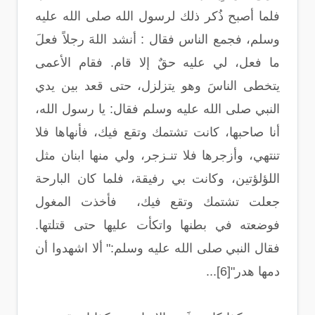
فلما أصبح ذُكر ذلك لرسول الله‏ ‏صلى الله عليه
وسلم،‏ ‏فجمع الناس فقال : أنشد اللهَ رجلاً فعلَ
ما فعل، لي عليه حقٌ إلا قام. فقام الأعمى‏
‏يتخطى الناسَ وهو يتزلزل، حتى قعد بين يدي
النبي‏ ‏صلى الله عليه وسلم‏ ‏فقال: يا رسول الله،
أنا صاحبها، كانت تشتمك ‏‏وتقع فيك، ‏‏فأنهاها فلا
تنتهي، وأزجرها فلا تنـزجر، ولي منها ابنان مثل
اللؤلؤتين، وكانت بي رفيقة، فلما كان البارحة
جعلت تشتمك ‏وتقع فيك، ‏ ‏فأخذت‏ ‏المغول
‏فوضعته في بطنها واتكأت عليها حتى قتلتها.
فقال النبي‏ ‏صلى الله عليه وسلم:‏" ‏ألا اشهدوا أن
دمها‏ ‏هدر"[6]...