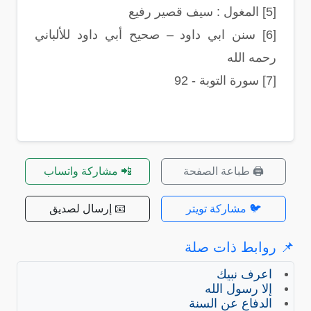
[5] المغول : سيف قصير رفيع
[6] سنن ابي داود – صحيح أبي داود للألباني
رحمه الله
[7] سورة التوبة - 92
🖨️ طباعة الصفحة
📲 مشاركة واتساب
🐦 مشاركة تويتر
📧 إرسال لصديق
📌 روابط ذات صلة
اعرف نبيك
إلا رسول الله
الدفاع عن السنة