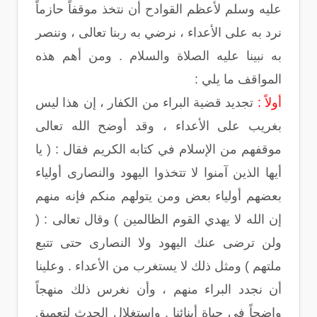
عليه وسلم لأعظم القوادح أن نتخذ موقفاً حازماً
نرد به على الأعداء ، نرضي به ربنا تعالى ، وننصر
به نبينا عليه الصلاة والسلام . ومن أهم هذه
المواقف ما يلي :
أولاً :
تجديد قضية البراء من الكفار ، إن هذا ليس
بغريب على الأعداء ، وقد أوضح الله تعالى
موقفهم من الإسلام في كتابه الكريم فقال : ( يا
أيها الذين آمنوا لا تتخذوا اليهود والنصارى أولياء
بعضهم أولياء بعض ومن يتولهم منكم فإنه منهم
إن الله لا يهدي القوم الظالمين ) وقال تعالى : (
ولن ترضى عنك اليهود ولا النصارى حتى تتبع
ملتهم ) ومثل ذلك لا يستغرب من الأعداء . وعلينا
أن نجدد البراء منهم ، وأن نغرس ذلك منهجاً
واضحاً في حياة أبنائنا . واستغلال الحدث لتعميق