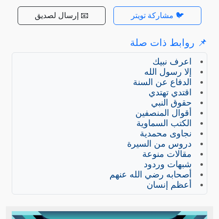
🐦 مشاركة تويتر
📧 إرسال لصديق
📌 روابط ذات صلة
اعرف نبيك
إلا رسول الله
الدفاع عن السنة
اقتدي تهتدي
حقوق النبي
أقوال المنصفين
الكتب السماوية
نجاوى محمدية
دروس من السيرة
مقالات منوعة
شبهات وردود
أصحابه رضي الله عنهم
أعظم إنسان