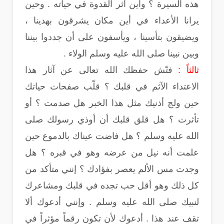
هذه السيرة ؟ وأين أثر القدوة في حياته . وحين
يرانا الأعداء في أين مكان يشرقون بهدينا ،
ويضيقون بتأسينا ، ويأسفون على أن جددوا بيننا
وبين نبينا صلى الله عليه وسلم الولاء .
ثالثاً :
فتّش حفظك الله تعالى عن آثار هذا
الاعتداء الآثم في قلبك ؟ قلّب صفحات حياتك
حين ولج أذنيك مثل هذا الخبر هل صدمت ؟ أو
تأثرت ؟ هل قلق قلبك أن أوذي رسولك صلى
الله عليه وسلم ؟ هل فاضت عيناك بالدموع حين
علمت أنه نيل من عرضه وهو في قبره ؟ هل
وجدت مس الألم يعصر بفؤادك ؟ إنني متأكد من
كل ذلك وهو أقل حب تجده في قلبك ومشاعرك
لنبيك صلى الله عليه وسلم . وإنني أدعوك ألا
تقف عند هذا . أدعوك لأن تكون رقماً مؤثراً في