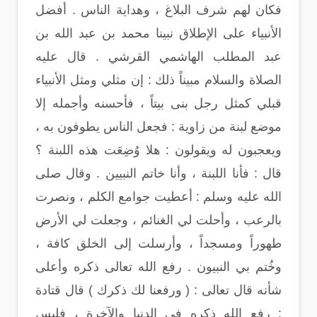
فكان لهم شرف البلاغ ، وهداية الناس . أفضل
الأنبياء على الإطلاق نبينا محمد بن عبد الله بن
عبد المطلب الهاشمي القرشي . قال عليه
الصلاة والسلام مبيناً ذلك : إن مثلي ومثل الأنبياء
قبلي كمثل رجل بنى بيتاً ، فأحسنه وأجمله إلا
موضع لبنة من زاوية : فجعل الناس يطوفون به ،
ويعجبون له ويقولون : هلا وُضِعَت هذه اللبنة ؟
قال : فأنا اللبنة ، وأنا خاتم النبيين . وقال صلى
الله عليه وسلم : أعطيت جوامع الكلم ، ونصرت
بالرعب ، وأحلت لي الغنائم ، وجعلت لي الأرض
طهوراً ومسجداً ، وأرسلت إلى الخلق كافة ،
وخُتم بي النبيون . رفع الله تعالى ذكره وأعلى
شأنه قال تعالى : ( ورفعنا لك ذكرك ) قال قتادة
: رفع الله ذكره في الدنيا والآخرة ، فليس