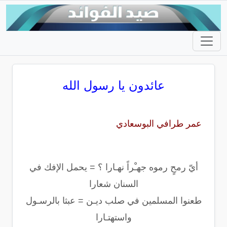
عائدون يا رسول الله
عمر طرافي البوسعادي
أيّ رمحٍ رموه جهـْراً نهـارا ؟ = يحمل الإفك في
السنان شعارا
طعنوا المسلمين في صلب ديـن = عبثا بالرسـول
واستهتـارا