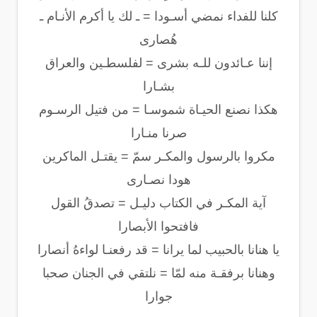
كلنا للفداء نمضي أسـودا = ـ لك يا أكرم الأنـام ـ
هُصارى
إننا عـائدون للـه بشرى = لفلسطـين والعراق
بشـارا
هكذا نصنع الحيـاة شموسـا = من فتيل الرسـوم
صرنا منـارا
مكروا بالرسول والمكـر سمّ = يقتـل الماكرين
هودا نصـارى
آية المكـر في الكتاب دليـل = تصدقُ القول
فافتحوا الأبصارا
يا هنانا بالحبيب لما يرانا = قد رفعنـا لواءهُ أنصارا
وهنانا برفقـة منه لمّا = نلتقي في الجنان صحبا
جوارا