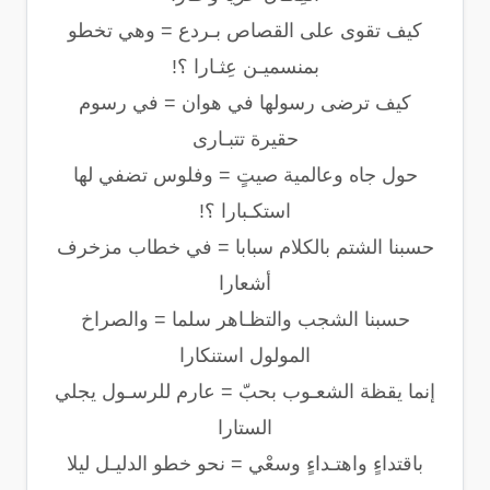
كيف تقوى على القصاص بـردع = وهي تخطو
بمنسميـن عِثـارا ؟!
كيف ترضى رسولها في هوان = في رسوم
حقيرة تتبـارى
حول جاه وعالمية صيتٍ = وفلوس تضفي لها
استكـبارا ؟!
حسبنا الشتم بالكلام سبابا = في خطاب مزخرف
أشعارا
حسبنا الشجب والتظـاهر سلما = والصراخ
المولول استنكارا
إنما يقظة الشعـوب بحبّ = عارم للرسـول يجلي
الستارا
باقتداءٍ واهتـداءٍ وسعْي = نحو خطو الدليـل ليلا