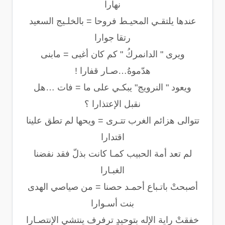
نهارا
عندها يلتقـي المحيـط فروحا = بالخلـيج السعيد
رتقا جوارا
ويرى " الدانمركُ " كم كان أغبى = مابنى
هدّموهُ…صـار قفارا !
ويعود " النرويج" يبكـي على ما = فات …هل
نقبل الإعتذارا ؟
تتوالى هزائم الغرب تتـرى = ويحها لم تطق علينا
اقتدارا
لم تعد أمة الحبيب كمـا كانت بذلّ فقد نفضنا
الغبـارا
أصبحتْ باتـباع أحمـد حصنا = من صياصي الهدى
بنت أسـوارا
خفقتْ راية الإله بتوحيدٍ ترفرف ينتشي الإنتصـارا