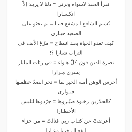
نقرأ الحقد لاسواه ونرثي = ذلنا لا يزيـد إلاّ
انكسـارا
يُشتم الشافع المشفع فينـا = ثم نجثو على
الصعيد حيـارى
كيف تغدو الحياة بعـد انبطاح = مرّغ الأنف في
التراب شنارا ؟!
نصرة الدين فوق كلّ هـواء = في رئات المليار
يسري مِـرارا
أخرس الوهن أمـة الخير لما = نخر الصدّ عظمـها
فتـوارى
كالحلازين رخـوة صيّـروها = جرّدوها لتلبس
الأخطـارا
أعرضتْ عن كتـاب ربي فنالتْ = من جزاء
الفِعـال خزيا وعـارا