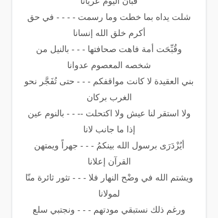
فبان اليوم عريانا
شلت يداه بما خطت وما رسمت - - - - في حق
أكرم خلق الله إنسانا
وقُبِّحَت أمة فاهت صحافتها - - - بالنيل من
شخصه المعصوم عدوانا
بني العقيدة لا كانت مواقفكم - - - حتى تُفَجَّر نحو
الغرب بركان
ولا استقر لنا عيش ولا اكتحلت -- - - بالنوم عين
إذا ما جانب لانا
أيُزْدَرَى برسول الله بينكمُ - - - جهراً ويمتهن
القرآن إعلانا
ويشتم الله في وضْح النهار فلا - - - تثور ثائرة منّا
لمولانا
ورغم ذلك نستبقي مودتهم - - - ونجتبي سلع