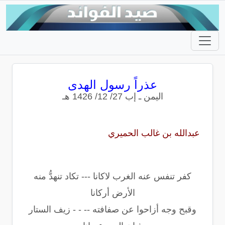
عذراً رسول الهدى
اليمن ـ إب 27/ 12/ 1426 هـ
عبدالله بن غالب الحميري
كفر تنفس عنه الغرب لاكانا --- تكاد تنهدُّ منه
الأرض أركانا
وقبح وجه أزاحوا عن صفافته -- - - زيف الستار