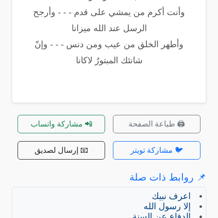
وأنت أكرم من يمشي على قدم - - - وأرجح
الرسل عند الله ميزانا
وأطهر الخلق من عيب ومن دنس - - - وإنّ
شانئك المبتورٌ لاكانا
🖨️ طباعة الصفحة
📲 مشاركة واتساب
🐦 مشاركة تويتر
📧 إرسال لصديق
📌 روابط ذات صلة
اعرف نبيك
إلا رسول الله
الدفاع عن السنة