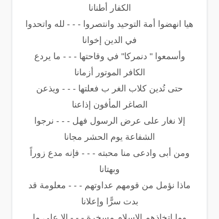
الكفار أطنانا
هيا انهضوا أمة التوحيد وانتصروا - - - لله واتحدوا
في الدين إخوانا
وأسمعوا " دنمركا" في وقاحتها - - - ما يردع
الكافر الموتور أزمانا
حتى تُدين كلاب الغر ب فعلتها - - - ويذعن
الصاغر المأفون إذاعنا
إلا نغار على عرض الرسول فهل - - - نرجوا
الشفاعة يوم الحشر مجانا
ومن أبى وادعى منا محبته - - - فإنه مدع زوراً
وبهتانا
ماذا نؤمل من قومهم عداوتهم - - - معلومة قد
بدت سرًّا وإعلانا
وما اتخاذهم الإسلام مسخرة - - - إلا على ما