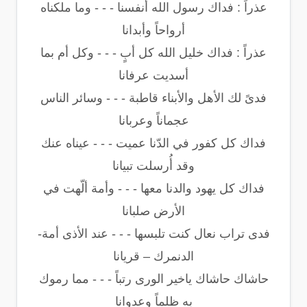
عذراً : فداك رسول الله أنفسنا - - - وما ملكناه
أرواحاً وأبدانا
عذراً : فداك خليل الله كل أبٍ - - - وكل أم بما
أسديت عرفانا
فدىً لك الأهل والأبناء قاطبة - - - وسائر الناس
عجماناً وعربانا
فداك كل كفور في الدّنا عميت - - - عيناه عنك
وقد أُرسلت تبيانا
فداك كل يهود والدنا معها - - - وأمة ألّهت في
الأرض صلبانا
فدى تراب نعال كنت تلبسها - - - عند الأذى أمة-
الدنمرك – قريانا
حاشاك حاشاك ياخير الورى رتباً - - - مما رموك
به ظلماً وعدوانا