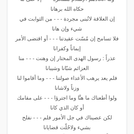
حكاه الله برهانا
إن العلاقة لاتُبنى مجردة - - - من الثوابت في
شيء وإن هانا
فلا تسامح إن مُسّت عقيدتنا - - - أو اقتضى الأمر
إيماناً وكفرانا
عذراً : رسول الهدى المختار إن وهنت - - - منا
العزائم شبّانا وشيبانا
فلم يعد يرهب الأعداء صولتنا - - - وما أقاموا لنا
وزناً ولاشانا
ولوا أطعناك ما هنَّا وما اجترؤا - - - على مقامك
أو كان الذي كانا
لكن عصيناك في جل الأمور فلم - - - نفلح
بشيء ولاحُلّت قضايانا