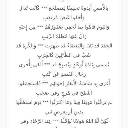
بِالأَمسِ أَبدَوهُ تحقِيقًا لِمَصلَحَةٍ *** كَانَت تُدَارُ
وَأَخفَوا غَيضَ مُرتَقِبِ
وَاليَومَ فَاهُوا بما تُخفِي صُدُورُهُمُ *** مِن إِحنَةٍ
زَالَ عَنهَا مُظلِمُ الرِّيَبِ
الحِقدُ قَد بَانَ وَالبَغضَاءُ قَد ظَهَرَت *** وَالكُرهُ قَد
شَبَّ في الطَّاغِينَ كَالجَرَبِ
يُمسِي بِبَلدَةِ أَوغَادٍ وَيُصبِحُ قَد *** أَلقَى بِأُخرَى
رِحَالَ القَصدِ عَن كَثَبِ
أَغرَى بِهِ سَاسَةُ الأَبقَارِ إِخوَتَهُم *** فَاستَجمَعُوا
النَّطحَ في هَرجٍ وفي صَخَبِ
لم يَرقُبُوا مَوثِقًا فِينَا وَمَا اكتَرَثُوا *** يَومَ استَخَفُّوا
بِدِينٍ أَو بِعِرضِ نَبي
لَكِنْ لَنَا اللهُ مَولانَا نُؤَمِّلُهُ *** عِندَ الرَّخَاءِ وفي