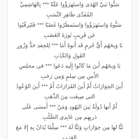
سَبُّوا نَبيَّ الهُدَى وَاستَهزَؤُوا عَلَنًا *** بِالهَاشِمِيِّ
المُفَدَّى طَاهِرِ النَّسَبِ
سَبُّوهُ وَاستَهزَؤُوا وَاستَمطَرُوا غَضَبًا *** فَليَرقُبُوا
عَن قَرِيبٍ ثَورَةَ الغَضَبِ
يَا وَيحَهُم أَيُّ جُرمٍ قَد أَتوهُ أَمَا *** لِلحِقدِ حَدٌّ وَزُورِ
القَولِ وَالكَذَبِ
يَا وَيحَهُم أَينَ مَا كَانُوا إِلَيهِ دَعَوا *** في مجلِسِ
الأَمنِ مِن سِلمٍ وَمِن رَحَبِ
أَينَ الحِوَارَاتُ أَمْ أَينَ القَرَارَاتُ أَمْ *** أَينَ الوُعُودُ
التي صِيغَت مِنَ الذَّهَبِ
أَمْ أَنها دُولَةٌ بَينَ اليَهُودِ وَمَنْ *** أَمسَى عَلَى
دَربِهِم مِن عَابِدِي الصُّلُبِ
تَبًّا لها مِن حِوَارَاتٍ وَتَبًّا لَهُ *** سِلْمًا يُدَانُ بِهِ إِلا مَعَ
العَرَبِ