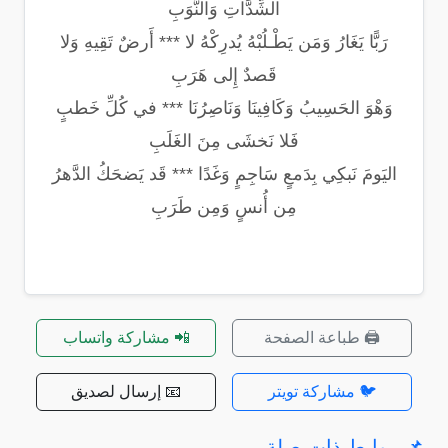
الشِّدَّاتِ وَالنُّوَبِ
رَبًّا يَغَارُ وَمَن يَطْـلُبْهُ يُدرِكْهُ لا *** أَرضٌ تَقِيهِ وَلا
قَصدٌ إِلى هَرَبِ
وَهْوَ الحَسِيبُ وَكَافِينَا وَنَاصِرُنَا *** في كُلِّ خَطبٍ
فَلا نَخشَى مِنَ الغَلَبِ
اليَومَ نَبكِي بِدَمعٍ سَاجِمٍ وَغَدًا *** قَد يَضحَكُ الدَّهرُ
مِن أُنسٍ وَمِن طَرَبِ
🖨️ طباعة الصفحة
📲 مشاركة واتساب
🐦 مشاركة تويتر
📧 إرسال لصديق
📌 روابط ذات صلة