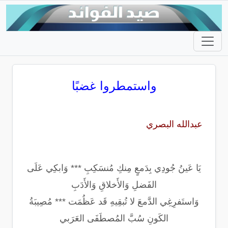
واستمطروا غضبًا
عبدالله البصري
يَا عَينُ جُودِي بِدَمعٍ مِنكِ مُنسَكِبِ *** وَابكِي عَلَى
الفَضلِ وَالأَخلاقِ وَالأَدَبِ
وَاستَفرِغِي الدَّمعَ لا تُبقِيهِ قَد عَظُمَت *** مُصِيبَةُ
الكَونِ سُبَّ المُصطَفَى العَرَبي