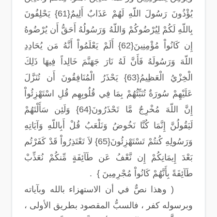
يُؤْذُونَ رَسُولَ اللّهِ لَهُمْ عَذَابٌ أَلِيمٌ{61} يَحْلِفُونَ
بِاللّهِ لَكُمْ لِيُرْضُوكُمْ وَاللّهُ وَرَسُولُهُ أَحَقُّ أَن يُرْضُوهُ
إِن كَانُواْ مُؤْمِنِينَ{62} أَلَمْ يَعْلَمُواْ أَنَّهُ مَن يُحَادِدِ
اللّهَ وَرَسُولَهُ فَأَنَّ لَهُ نَارَ جَهَنَّمَ خَالِداً فِيهَا ذَلِكَ
الْخِزْيُ الْعَظِيمُ{63} يَحْذَرُ الْمُنَافِقُونَ أَن تُنَزَّلَ
عَلَيْهِمْ سُورَةٌ تُنَبِّئُهُمْ بِمَا فِي قُلُوبِهِم قُلِ اسْتَهْزِئُواْ
إِنَّ اللّهَ مُخْرِجٌ مَّا تَحْذَرُونَ{64} وَلَئِن سَأَلْتَهُمْ
لَيَقُولُنَّ إِنَّمَا كُنَّا نَخُوضُ وَنَلْعَبُ قُلْ أَبِاللّهِ وَآيَاتِهِ
وَرَسُولِهِ كُنتُمْ تَسْتَهْزِئُونَ{65} لاَ تَعْتَذِرُواْ قَدْ كَفَرْتُم
بَعْدَ إِيمَانِكُمْ إِن نَّعْفُ عَن طَآئِفَةٍ مِّنكُمْ نُعَذِّبْ
طَآئِفَةً بِأَنَّهُمْ كَانُواْ مُجْرِمِينَ } .
( وهذا نصٌّ في أن الاستهزاء بالله وبآياته
وبرسوله كفر ، فالسبُّ المقصود بطريق الأولى ،