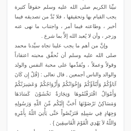
نبيِّنا الكريم صلى الله عليه وسلم حقوقاً كثيرة
يجب القيام بها وتحقيقها ، فلا بُدَّ من تصديقه فيما
أخبر ، وطاعته فيما أمر ، واجتناب ما نهى عنه
وزجر ، وأن لا يُعبد الله إلاَّ بما شرع .
وإنَّ من أهم ما يجب علينا تجاه سيِّدنا محمد
صلى الله عليه وسلم أن نُحقِّق محبته اعتقاداً
وقولاً وعملاً ، ونُقدِّمها على محبة النفس والولد
والوالد والناس أجمعين , قال تعالى : {قُلْ إِن كَانَ
آبَاؤُكُمْ وَأَبْنَآؤُكُمْ وَإِخْوَانُكُمْ وَأَزْوَاجُكُمْ وَعَشِيرَتُكُمْ
وَأَمْوَالٌ اقْتَرَفْتُمُوهَا وَتِجَارَةٌ تَخْشَوْنَ كَسَادَهَا
وَمَسَاكِنُ تَرْضَوْنَهَا أَحَبَّ إِلَيْكُم مِّنَ اللّهِ وَرَسُولِهِ
وَجِهَادٍ فِي سَبِيلِهِ فَتَرَبَّصُواْ حَتَّى يَأْتِيَ اللّهُ بِأَمْرِهِ
وَاللّهُ لاَ يَهْدِي الْقَوْمَ الْفَاسِقِينَ } .