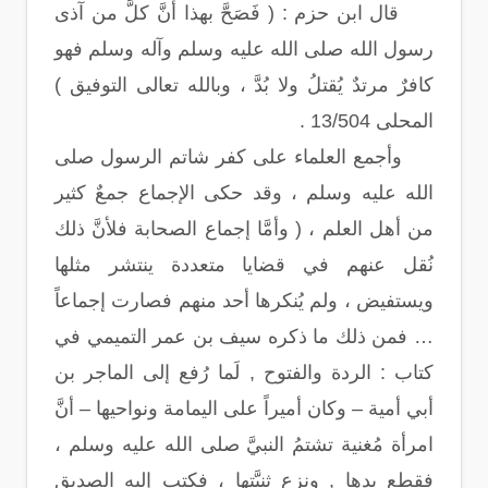
قال ابن حزم : ( فَصَحَّ بهذا أنَّ كلَّ من آذى
رسول الله صلى الله عليه وسلم وآله وسلم فهو
كافرٌ مرتدٌ يُقتلُ ولا بُدَّ ، وبالله تعالى التوفيق )
المحلى 13/504 .
وأجمع العلماء على كفر شاتم الرسول صلى
الله عليه وسلم ، وقد حكى الإجماع جمعٌ كثير
من أهل العلم ، ( وأمَّا إجماع الصحابة فلأنَّ ذلك
نُقل عنهم في قضايا متعددة ينتشر مثلها
ويستفيض ، ولم يُنكرها أحد منهم فصارت إجماعاً
… فمن ذلك ما ذكره سيف بن عمر التميمي في
كتاب : الردة والفتوح , لَما رُفع إلى الماجر بن
أبي أمية – وكان أميراً على اليمامة ونواحيها – أنَّ
امرأة مُغنية تشتمُ النبيَّ صلى الله عليه وسلم ،
فقطع يدها , ونزع ثنيَّتها ، فكتب إليه الصديق