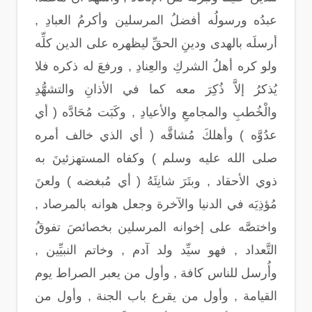
عبدُه ورسولُه أفضلُ المرسلين وأكرمُ العبادِ ,
أرسلَه بالهدى ودينِ الحقِّ ليظهره على الدين كلِّه
ولو كره أهلُ الشركِ والعِنادِ , ورفعَ له ذكره فلا
يُذكرُ إلاَّ ذُكِرَ معه كما في الأذانِ والتشهُّدِ
والْخُطبِ والمجامعِ والأعيادِ , وكَبَت مُحَادَّه ( أي
عدُوَّه ) وأهلكَ مُشاقَّه ( أي الذي خالف أمره
صلى الله عليه وسلم ) وكفاه المستهزئينَ به
ذوي الأحقاد , وبتَرَ شانِئَهُ ( أي مُبغضه ) ولعنَ
مُؤذِيَه في الدنيا والآخرة وجعل هوانه بالمرصاد ,
واختصَّه على إخوانه المرسلين بخصائصَ تفوقُ
التَّعداد , فهو سيِّد ولد آدم , وخاتم النبيِّين ,
وأُرسل للناس كافة , وأول من يعبر الصراط يوم
القيامة , وأول من يقرع باب الجنة , وأول من