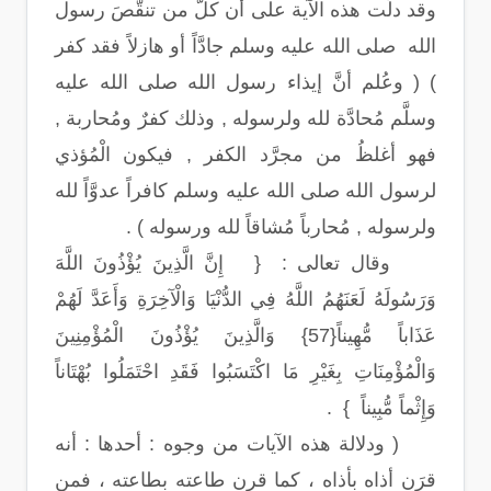
وقد دلَّت هذه الآية على أن كلَّ من تنقَّصَ رسول
الله صلى الله عليه وسلم جادَّاً أو هازلاً فقد كفر
) ( وعُلم أنَّ إيذاء رسول الله صلى الله عليه
وسلَّم مُحادَّة لله ولرسوله , وذلك كفرٌ ومُحاربة ,
فهو أغلظُ من مجرَّد الكفر , فيكون الْمُؤذي
لرسول الله صلى الله عليه وسلم كافراً عدوَّاً لله
ولرسوله , مُحارباً مُشاقاً لله ورسوله ) .
وقال تعالى : { إِنَّ الَّذِينَ يُؤْذُونَ اللَّهَ
وَرَسُولَهُ لَعَنَهُمُ اللَّهُ فِي الدُّنْيَا وَالْآخِرَةِ وَأَعَدَّ لَهُمْ
عَذَاباً مُّهِيناً{57} وَالَّذِينَ يُؤْذُونَ الْمُؤْمِنِينَ
وَالْمُؤْمِنَاتِ بِغَيْرِ مَا اكْتَسَبُوا فَقَدِ احْتَمَلُوا بُهْتَاناً
وَإِثْماً مُّبِيناً } .
( ودلالة هذه الآيات من وجوه : أحدها : أنه
قرَن أذاه بأذاه ، كما قرن طاعته بطاعته ، فمن