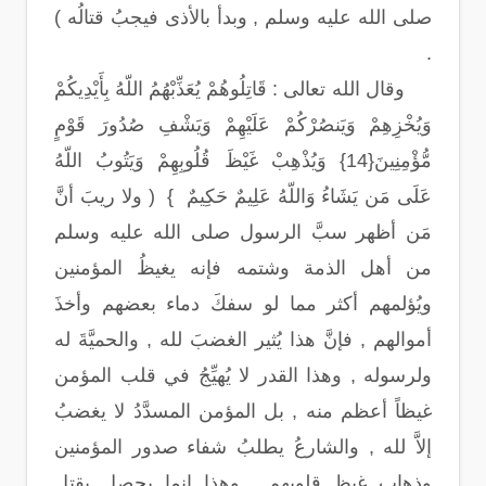
صلى الله عليه وسلم , وبدأ بالأذى فيجبُ قتالُه )
.
وقال الله تعالى : قَاتِلُوهُمْ يُعَذِّبْهُمُ اللّهُ بِأَيْدِيكُمْ
وَيُخْزِهِمْ وَيَنصُرْكُمْ عَلَيْهِمْ وَيَشْفِ صُدُورَ قَوْمٍ
مُّؤْمِنِينَ{14} وَيُذْهِبْ غَيْظَ قُلُوبِهِمْ وَيَتُوبُ اللّهُ
عَلَى مَن يَشَاءُ وَاللّهُ عَلِيمٌ حَكِيمٌ } ( ولا ريبَ أنَّ
مَن أظهر سبَّ الرسول صلى الله عليه وسلم
من أهل الذمة وشتمه فإنه يغيظُ المؤمنين
ويُؤلمهم أكثر مما لو سفكَ دماء بعضهم وأخذَ
أموالهم , فإنَّ هذا يُثير الغضبَ لله , والحميَّةَ له
ولرسوله , وهذا القدر لا يُهيِّجُ في قلب المؤمن
غيظاً أعظم منه , بل المؤمن المسدَّدُ لا يغضبُ
إلاَّ لله , والشارعُ يطلبُ شفاء صدور المؤمنين
وذهاب غيظ قلوبهم , وهذا إنما يحصل بقتل