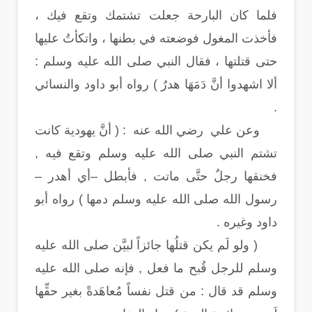
فلما كان البارحة جعلت تشتمك وتقع فيك ،
فأخذت المغول فوضعته في بطنها ، واتكأتُ عليها
حتى قتلتها ، فقال النبي صلى الله عليه وسلم :
ألا اشهدوا أنَّ دَمَهَا هدرٌ ) رواه أبو داود والنسائي
.
وعن علي رضي الله عنه : ( أنَّ يهودية كانت
تشتم النبي صلى الله عليه وسلم وتقع فيه ,
فخنقها رجلٌ حتَّى ماتت , فأبطل –أي أهدر –
رسول الله صلى الله عليه وسلم دمها ) رواه أبو
داود وغيره .
( ولو لَم يكن قتلُها جائزاً لبيَّن صلى الله عليه
وسلم للرجل قُبح ما فعل , فإنه صلى الله عليه
وسلم قد قال : من قتل نفساً مُعاهَدةً بغير حقِّها