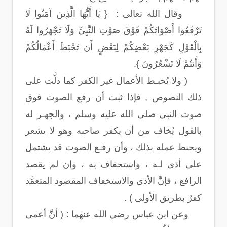
وقال الله تعالى : { يَا أَيُّهَا الَّذِينَ آمَنُوا لَا
تَرْفَعُوا أَصْوَاتَكُمْ فَوْقَ صَوْتِ النَّبِيِّ وَلَا تَجْهَرُوا لَهُ
بِالْقَوْلِ كَجَهْرِ بَعْضِكُمْ لِبَعْضٍ أَن تَحْبَطَ أَعْمَالُكُمْ
وَأَنتُمْ لَا تَشْعُرُونَ }.
( ولا يُحبـط الأعمال غير الكفر كما دلَّت على
ذلك النصوص , فإذا ثبت أن رفع الصوت فوق
صوت النبي صلى الله عليه وسلم ، والجهـر له
بالقول يُخاف من أن يكفر صاحبه وهو لا يشعر
ويحبط عمله بذلك ، وأن رفـع الصوت قد يشتمل
على أذى لـه ، واستخفاف به ، وإن لم يقصد
الرافع ، فإنَّ الأذى والاستخفاف المقصود المتعمَّد
كفرٌ بطريق الأولى ) .
وعن ابن عباس رضي الله عنهما : ( أنَّ أعمى