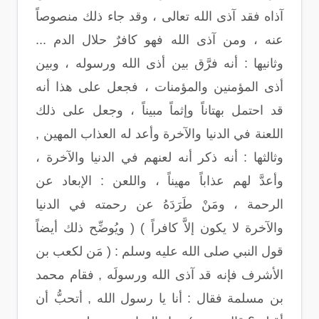
آذاه فقد آذى الله تعالى ، وقد جاء ذلك منصوصاً
عنه ، ومن آذى الله فهو كافرٌ حلال الدم ...
وثانيها : أنه فرَّق بين أذى الله ورسوله ، وبين
أذى المؤمنين والمؤمنات ، فجعل على هذا أنه
قد احتمل بهتاناً وإثماً مبيناً ، وجعل على ذلك
اللعنة في الدنيا والآخرة وأعد له العذاب المهين ,
وثالثها : أنه ذكر أنه لعنهم في الدنيا والآخرة ،
وأعدَّ لهم عذاباً مهيناً ، واللعن : الإبعاد عن
الرحمة ، ومَنْ طَرَدَهُ عن رحمته في الدنيا
والآخرة لا يكون إلاَّ كافراً ) ( ويُوضِّح ذلك أيضاً
قول النبي صلى الله عليه وسلم : ( مَن لكعب بن
الأشرف فإنه قد آذى الله ورسولَه , فقام محمد
بن مسلمة فقال : أنا يا رسول الله , أتحبُّ أن