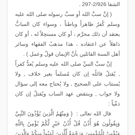
الشفا 2/926-297 .
( إنَّ سبَّ الله أو سبَّ رسوله صلى الله عليه
وسلم كُفرٌ ظاهراً وباطناً ، وسواء كان السابُّ
يعتقد أن ذلك محرَّم ، أو كان مستحِلاً له ، أو كان
ذاهلاً عن اعتقاده ، هذا مذهبُ الفقهاء وسائر
أهل السنة القائلين بأنَّ الإيمان قولٌ وعمل ) .
إنَّ سبَّ النبيِّ صلى الله عليه وسلم يُعدُّ كفراً
, يُقتلُ قائلُه إن كان مُسلماً بغير خلاف , ولا
يُستتاب على الصحيح , ولا يُحتاج معه إلى سؤال
ولا جواب , وينتقض عهد الساب ويُقتلُ إن كان
ذمِّياً :
قال الله تعالى : { وَمِنْهُمُ الَّذِينَ يُؤْذُونَ النَّبِيَّ
وَيِقُولُونَ هُوَ أُذُنٌ قُلْ أُذُنُ خَيْرٍ لَّكُمْ يُؤْمِنُ بِاللّهِ
وَيُؤْمِنُ لِلْمُؤْمِنِينَ وَرَحْمَةٌ لِّلَّذِينَ آمَنُواْ مِنكُمْ وَالَّذِينَ