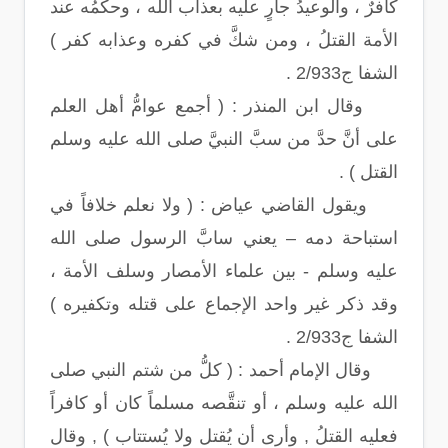
كافرٌ ، والوعيدُ جارٍ عليه بعذاب الله ، وحكمُه عند
الأمة القتلُ ، ومن شكَّ في كفره وعذابه كفر )
الشفا ج2/933 .
وقال ابن المنذر : ( أجمع عوامُّ أهل العلم
على أنَّ حدَّ من سبَّ النبيَّ صلى الله عليه وسلم
القتل ) .
ويقول القاضي عياض : ( ولا نعلم خلافاً في
استباحة دمه – يعني سابَّ الرسول صلى الله
عليه وسلم - بين علماء الأمصار وسلف الأمة ،
وقد ذكر غير واحد الإجماع على قتله وتكفيره )
الشفا ج2/933 .
وقال الإمام أحمد : ( كلُّ من شتم النبي صلى
الله عليه وسلم ، أو تنقَّصه مسلماً كان أو كافراً
فعليه القتلُ , وأرى أن يُقتل ولا يُستتاب ) , وقال