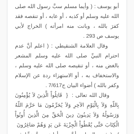
أبو يوسف : ( وأيما مسلم سبَّ رسول الله صلى
الله عليه وسلم أو كذبه ، أو عابه ، أو تنقصه فقد
كفرَ بالله ، وبانت منه امرأته ) الخراج لأبي
يوسف ص 293 .
وقال العلامة الشنقيطي : ( اعلم أنَّ عدم
احترام النبيِّ صلى الله عليه وسلم المشعر
بالغض منه ، أو تنقيصه صلى الله عليه وسلم ،
والاستخفاف به ، أو الاستهزاء ردة عن الإسلام
وكفر بالله ) أضواء البيان ج7/617 .
وقال الله تعالى : { قَاتِلُواْ الَّذِينَ لاَ يُؤْمِنُونَ
بِاللّهِ وَلاَ بِالْيَوْمِ الآخِرِ وَلاَ يُحَرِّمُونَ مَا حَرَّمَ اللّهُ
وَرَسُولُهُ وَلاَ يَدِينُونَ دِينَ الْحَقِّ مِنَ الَّذِينَ أُوتُواْ
الْكِتَابَ حَتَّى يُعْطُواْ الْجِزْيَةَ عَن يَدٍ وَهُمْ صَاغِرُونَ