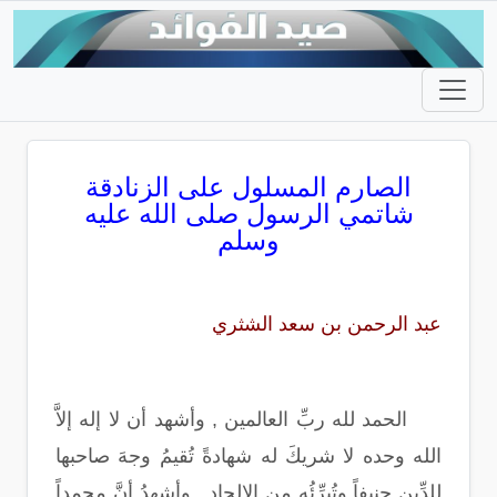
الصارم المسلول على الزنادقة
شاتمي الرسول صلى الله عليه
وسلم
عبد الرحمن بن سعد الشثري
الحمد لله ربِّ العالمين , وأشهد أن لا إله إلاَّ
الله وحده لا شريكَ له شهادةً تُقيمُ وجهَ صاحبها
للدِّين حنيفاً وتُبرِّئُه من الإلحاد , وأشهدُ أنَّ محمداً