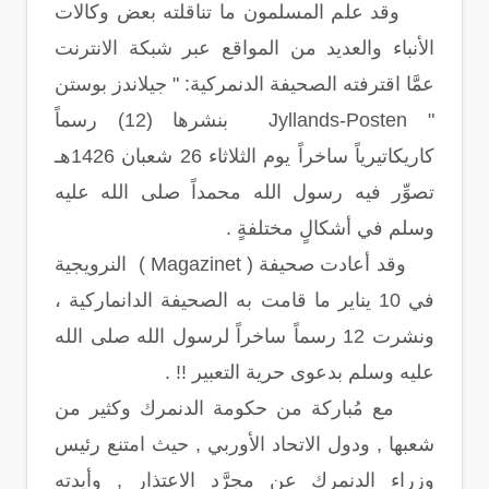
وقد علم المسلمون ما تناقلته بعض وكالات
الأنباء والعديد من المواقع عبر شبكة الانترنت
عمَّا اقترفته الصحيفة الدنمركية: " جيلاندز بوستن
" Jyllands-Posten بنشرها (12) رسماً
كاريكاتيرياً ساخراً يوم الثلاثاء 26 شعبان 1426هـ
تصوِّر فيه رسول الله محمداً صلى الله عليه
وسلم في أشكالٍ مختلفةٍ .
وقد أعادت صحيفة ( Magazinet ) النرويجية
في 10 يناير ما قامت به الصحيفة الدانماركية ،
ونشرت 12 رسماً ساخراً لرسول الله صلى الله
عليه وسلم بدعوى حرية التعبير !! .
مع مُباركة من حكومة الدنمرك وكثير من
شعبها , ودول الاتحاد الأوربي , حيث امتنع رئيس
وزراء الدنمرك عن مجرَّد الاعتذار , وأيدته