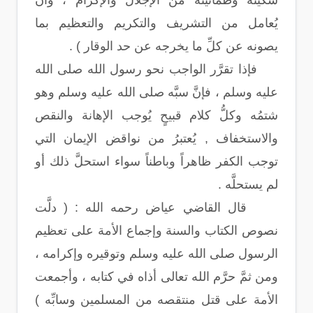
سكينةٌ وطمأنينةٌ من الإجلال والإكرام ، وأن
يُعامل من التشريف والتكريم والتعظيم بما
يصونه عن كلِّ ما يخرجه عن حد الوقار ) .
فإذا تقرَّر الواجب نحو رسول الله صلى الله
عليه وسلم ، فإنَّ سبَّه صلى الله عليه وسلم وهو
شتمُه وكلُّ كلام قبيحٍ يُوجب الإهانة والنقص
والاستخفاف , يُعتبرُ من نواقض الإيمان التي
توجب الكفر ظاهراً وباطناً سواء استحلَّ ذلك أو
لم يستحلَّه .
قال القاضي عياض رحمه الله : ( دلَّت
نصوص الكتاب والسنة وإجماع الأمة على تعظيم
الرسول صلى الله عليه وسلم وتوقيره وإكرامه ،
ومن ثمَّ حرَّم الله تعالى أذاه في كتابه ، وأجمعت
الأمة على قتل منتقصه من المسلمين وسابِّه )