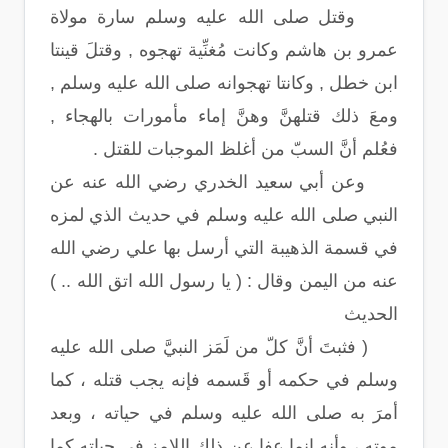
وقتل صلى الله عليه وسلم سارة مولاة
عمرو بن هاشم وكانت مُغنِّية تهجوه , وقتلَ قينتا
ابن خطل , وكانتا تهجوانه صلى الله عليه وسلم ,
ومعَ ذلك قتلهنَّ وهنَّ إماء مأمورات بالهجاء ,
فعُلم أنَّ السبّ من أغلظ الموجبات للقتل .
وعن أبي سعيد الخدري رضي الله عنه عن
النبي صلى الله عليه وسلم في حديث الذي لمزه
في قسمة الذهيبة التي أرسل بها علي رضي الله
عنه من اليمن وقال : ( يا رسول الله اتق الله .. )
الحديث
( فثبتَ أنَّ كلّ من لَمَز النبيَّ صلى الله عليه
وسلم في حكمه أو قَسمه فإنه يجب قتله ، كما
أمرَ به صلى الله عليه وسلم في حياته ، وبعد
موته ، وأنه إنما عفا عن ذلك اللامز في حياته كما