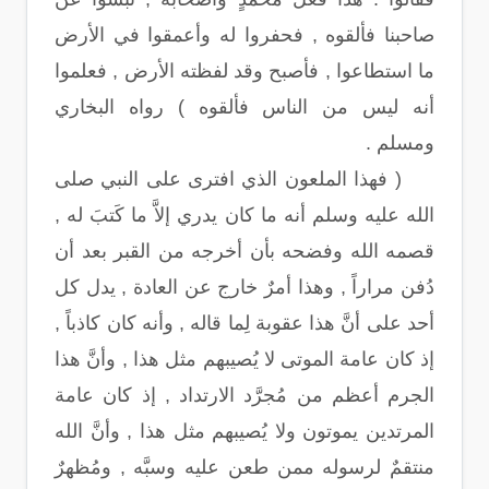
صاحبنا فألقوه , فحفروا له وأعمقوا في الأرض
ما استطاعوا , فأصبح وقد لفظته الأرض , فعلموا
أنه ليس من الناس فألقوه ) رواه البخاري
ومسلم .
( فهذا الملعون الذي افترى على النبي صلى
الله عليه وسلم أنه ما كان يدري إلاَّ ما كَتبَ له ,
قصمه الله وفضحه بأن أخرجه من القبر بعد أن
دُفن مراراً , وهذا أمرٌ خارج عن العادة , يدل كل
أحد على أنَّ هذا عقوبة لِما قاله , وأنه كان كاذباً ,
إذ كان عامة الموتى لا يُصيبهم مثل هذا , وأنَّ هذا
الجرم أعظم من مُجرَّد الارتداد , إذ كان عامة
المرتدين يموتون ولا يُصيبهم مثل هذا , وأنَّ الله
منتقمٌ لرسوله ممن طعن عليه وسبَّه , ومُظهرٌ