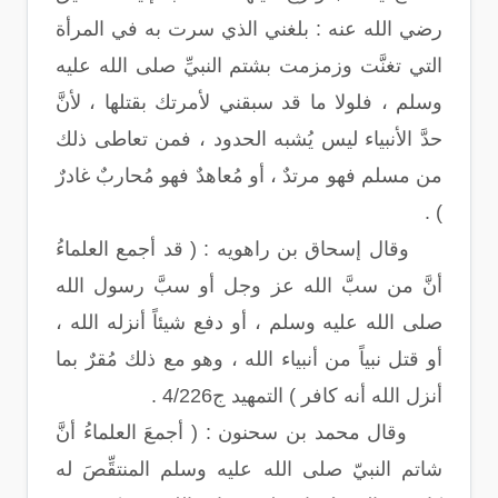
رضي الله عنه : بلغني الذي سرت به في المرأة
التي تغنَّت وزمزمت بشتم النبيِّ صلى الله عليه
وسلم ، فلولا ما قد سبقني لأمرتك بقتلها ، لأنَّ
حدَّ الأنبياء ليس يُشبه الحدود ، فمن تعاطى ذلك
من مسلم فهو مرتدٌ ، أو مُعاهدٌ فهو مُحاربٌ غادرٌ
) .
وقال إسحاق بن راهويه : ( قد أجمع العلماءُ
أنَّ من سبَّ الله عز وجل أو سبَّ رسول الله
صلى الله عليه وسلم ، أو دفع شيئاً أنزله الله ،
أو قتل نبياً من أنبياء الله ، وهو مع ذلك مُقرٌ بما
أنزل الله أنه كافر ) التمهيد ج4/226 .
وقال محمد بن سحنون : ( أجمعَ العلماءُ أنَّ
شاتم النبيّ صلى الله عليه وسلم المنتقِّصَ له