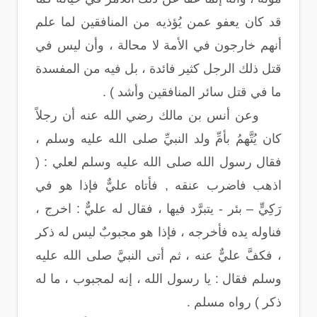
قد كان يعفو عمن يُؤذيه من المنافقين لما علم
أنهم خارجون في الأمة لا محالة ، وأن ليس في
قتل ذلك الرجل كثير فائدة ، بل فيه من المفسدة
ما في قتل سائر المنافقين وأشد ) .
وعن أنس بن مالك رضي الله عنه أن رجلاً
كان يُتَّهمُ بأمِّ ولد النبيِّ صلى الله عليه وسلم ،
فقال رسول الله صلى الله عليه وسلم لعلي : (
اذهب فاضرب عنقه , فأتاه عليٌّ فإذا هو في
رَكِيٍّ – بئر - يتبرَّد فيها ، فقال له عليٌّ : اخرج ،
فناوله يده فأخرجه ، فإذا هو مجبوبٌ ليس له ذكر
، فكفَّ عليٌّ عنه ، ثم أتى النبيَّ صلى الله عليه
وسلم فقال : يا رسول الله ، إنه لمجبوب ، ما له
ذكر ) رواه مسلم .