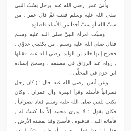
وأُتيَ عمر رضي الله عنه برجل يَسُبّ النبي
صلى الله عليه وسلم فقتلَه ثمَّ قال عمر : من
سبَّ الله أو سبَّ أحداً من الأنبياء فاقتلوه .
وسبَّت امرأة النبيَّ صلى الله عليه وسلم
فقال صلى الله عليه وسلم : من يكفيني عدوِّي ,
فخرج إليها خالد بن الوليد رضي الله عنه فقتلها
, رواه عبد الرزاق في مصنفه , وصحح إسناده
ابن حزم في المحلَّى .
وعن أنس رضي الله عنه قال : ( كان رجل
نصرانياً فأسلم وقرأ البقرة وآل عمران , وكان
يكتب للنبي صلى الله عليه وسلم فعاد نصرانياً ,
فكان يقول : لا يدري محمد إلاَّ ما كتبتُ له ,
فأماته الله , فدفنوه , فأصبح وقد لفظته الأرض ,
فقالوا : هذا فعل محمدٍ وأصحابه , نبَشُوا عن