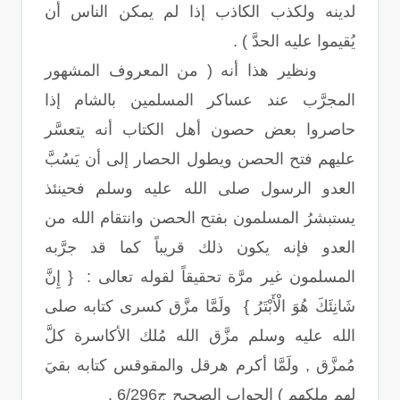
لدينه ولكذب الكاذب إذا لم يمكن الناس أن
يُقيموا عليه الحدَّ ) .
ونظير هذا أنه ( من المعروف المشهور
المجرَّب عند عساكر المسلمين بالشام إذا
حاصروا بعض حصون أهل الكتاب أنه يتعسَّر
عليهم فتح الحصن ويطول الحصار إلى أن يَسُبَّ
العدو الرسول صلى الله عليه وسلم فحينئذ
يستبشرُ المسلمون بفتح الحصن وانتقام الله من
العدو فإنه يكون ذلك قريباً كما قد جرَّبه
المسلمون غير مرَّة تحقيقاً لقوله تعالى : { إِنَّ
شَانِئَكَ هُوَ الْأَبْتَرُ } ولَمَّا مزَّق كسرى كتابه صلى
الله عليه وسلم مزَّق الله مُلك الأكاسرة كلَّ
مُمزَّق , ولَمَّا أكرم هرقل والمقوقس كتابه بقيَ
لهم ملكهم ) الجواب الصحيح ج6/296 .