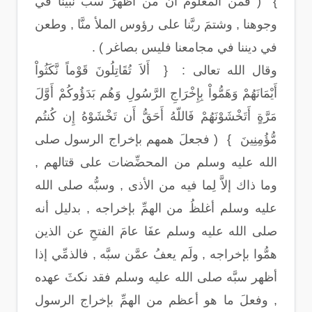
} ( فمن المعلوم أنَّ من أظهرَ سبَّ نبيِّنا في
وجوهنا , وشتمَ ربَّنا على رؤوس الملأ منَّا , وطعن
في ديننا في مجامعنا فليس بصاغر ) .
وقال الله تعالى : { أَلاَ تُقَاتِلُونَ قَوْماً نَّكَثُواْ
أَيْمَانَهُمْ وَهَمُّواْ بِإِخْرَاجِ الرَّسُولِ وَهُم بَدَؤُوكُمْ أَوَّلَ
مَرَّةٍ أَتَخْشَوْنَهُمْ فَاللّهُ أَحَقُّ أَن تَخْشَوْهُ إِن كُنتُم
مُّؤُمِنِينَ } ( فجعلَ همهم بإخراج الرسول صلى
الله عليه وسلم من المحضِّضات على قتالهم ,
وما ذاك إلاَّ لِما فيه من الأذى , وسبُّه صلى الله
عليه وسلم أغلظُ من الهمِّ بإخراجه , بدليل أنه
صلى الله عليه وسلم عفَا عامَ الفتحِ عن الذين
همُّوا بإخراجه , ولَم يعفُ عمَّن سبَّه , فالذمِّي إذا
أظهر سبَّه صلى الله عليه وسلم فقد نكثَ عهده
, وفعلَ ما هو أعظم من الهمِّ بإخراج الرسول