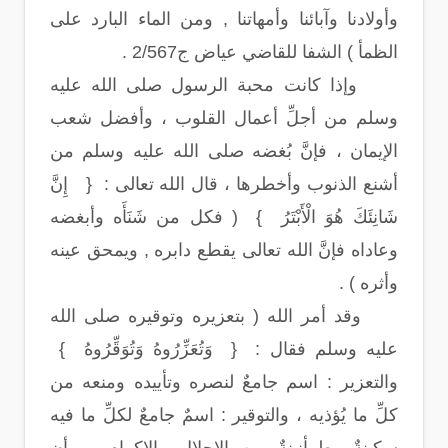
وأولادنا وآبائنا وأمهاتنا , ومن الماء البارد على
الظمأ ) الشفا للقاضي عياض ج2/567 .
وإذا كانت محبة الرسول صلى الله عليه
وسلم من أجلِّ أعمال القلوب ، وأفضل شعب
الإيمان ، فإنَّ بُغضه صلى الله عليه وسلم من
أشنع الذنوب وأخطرها ، قال الله تعالى : { إِنَّ
شَانِئَكَ هُوَ الْأَبْتَرُ } ( فكل من شَنَأَه وأبغضه
وعاداه فإنَّ الله تعالى يقطع دابره , ويمحق عينه
وأثره ) .
وقد أمر الله ( بتعزيره وتوقيره صلى الله
عليه وسلم فقال : { وَتُعَزِّرُوهُ وَتُوَقِّرُوهُ }
والتعزير : اسم جامعٌ لنصره وتأييده ومنعه من
كلِّ ما يُؤذيه ، والتوقير : اسمٌ جامعٌ لكلِّ ما فيه