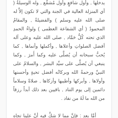
يدخلها , وأول شافعٍ وأول مُشفَّع , وله الوسيلةُ (
أي المنزلة العالية في الجنة والتي لا تكون إلاَّ له
صلى الله عليه وسلم ) والفضيلةُ , والمقامُ
المحمودُ ( أي الشفاعة العظمى ) ولواءُ الحمدِ
الذي تحته كُلُّ حَمَّاد , صلى الله عليه وعلى آله
أفضل الصلواتِ وأعلاها , وأكملها وأنماها , كما
يُحبُّ سبحانه أن يُصلَّى عليه وكما أَمرَ , وكما
ينبغي أن يُصلَّى على سيِّد البشر , والسلامُ على
النبيِّ ورحمةُ الله وبركاتُه أفضل تحيةٍ وأحسنها
وأولاها , وأبركها وأطيبها وأزكاها , صلاةً وسلاماً
دائمين إلى يوم التناد , باقيين بعد ذلك أبداً رزقاً
من الله ما لَهُ من نفاد .
أمَّا بعد : فإنَّ مما لا شكَّ فيه أنَّ علينا تجاه