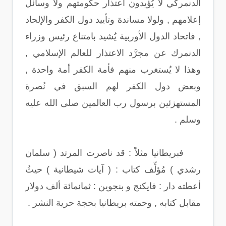
الدنمركي لا يُؤيدون اعتذار حكومتهم ولا وسائل
إعلامهم , ولولا مساندة وتأييد دول الكفر والإلحاد
, فاتحاد الدول الأوربية يُشيد بامتناع رئيس وزراء
الدنمرك عن مجرَّد الاعتذار للعالم الإسلامي ,
وهذا لا يُستغرب منهم فأمة الكفر أمة واحدة ,
وبعض دول الكفر لهم السبق في نُصرة
المستهزئين برسول رب العالمين صلى الله عليه
وسلم .
فبريطانيا مثلاً : قد ناصرت المرتد ( سلمان
رشدي ) مُؤلِّف كتاب : ( آيات شيطانية ) حيثُ
أعطته دار : فايكنج و بنجوين : ثمانمائة ألف دولار
مقابل كتابه , وحمته بريطانيا بحجة حرية النشر .