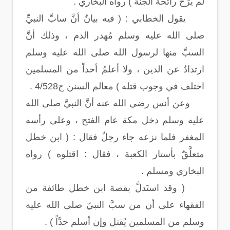
لَم يرَح رائحة الجنة ) رواه البخاري .
يقول الخطابي : ( فيه بيانُ أنَّ سابَّ النبيِّ
صلى الله عليه وسلم مُهدر الدم ، وذلك أنَّ
السبَّ منها لرسول الله صلى الله عليه وسلم
ارتدادٌ عن الدين ، ولا أعلمُ أحداً من المسلمين
اختلف في وجوب قتله ) معالم السنن ج4/528 .
وعن أنس رضي الله عنه أنَّ النبيَّ صلى الله
عليه وسلم دخل مكة عام الفتح ، وعلى رأسه
المغفر فلما نزعه جاء رجلٌ فقال : ( ابن خطل
متعلَّقٌ بأستار الكعبة ، فقال : اقتلوه ) رواه
البخاري ومسلم .
( وقد استَدلَّ بقصة ابن خطل طائفة من
الفقهاء على أن من سبَّ النبيّ صلى الله عليه
وسلم من المسلمين يُقتل وإن أسلم حدَّاً ) .