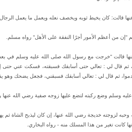
ا قالت: كان يخيط ثوبه ويخصف نعله ويعمل ما يعمل الرجال ف
 "إن من أعظم الأمور أجرًا النفقة على الأهل" رواه مسلم.
ا قالت "خرجت مع رسول الله صلى الله عليه وسلم في بعض أ
ا، ثم قال لي : تعالي حتى أسابقك فسبقته، فسكت عني حتى
دموا، ثم قال لي : تعالي أسابقك فسبقني، فجعل يضحك وهو يقو
عليه وسلم وضع ركبته لتضع عليها زوجه صفية رضي الله عنها ر
حبه لزوجته خديجة رضي الله عنها، إن كان ليذبح الشاة ثم يهدي
ها كانت تغير من هذا المسلك منه - رواه البخاري.