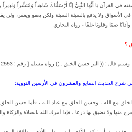
لقرآن يَا أَيُّهَا النَّبِيُّ إِنَّا أَرْسَلْنَاكَ شَاهِداً وَمُبَشِّراً
الأسواق ولا يدفع بالسيئة السيئة ولكن يعفو ويغفر، ولن يقبضه ا
 وآذانًا صمًا وقلوبًا غلفًا - رواه البخاري
ق ؟
لم قال : (( البر حسن الخلق ..)) رواه مسلم [ رقم : 2553 ]
ي شرح الحديث السابع والعشرون في الأربعين النووية:
 مع الله ، وحسن الخلق مع عباد الله ، فأما حسن الخلق مع
 منها ولا تضيق بها ذرعا ، فإذا أمرك الله بالصلاة والزكاة و
 فقد سبق أنه : كف الأذى والصبر على الأذى، وطلاقة الوجه و