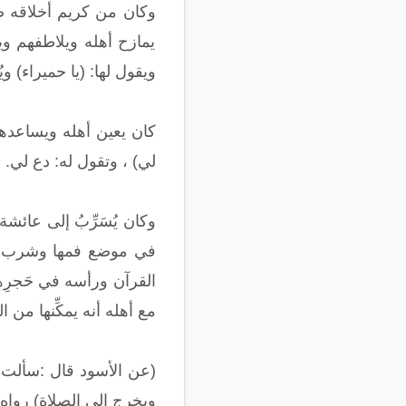
وكان من كريم أخلاقه صل
يمازح أهله ويلاطفهم وي
ويقول لها: (يا حميراء) ويُك
كان يعين أهله ويساعده
لي) ، وتقول له: دع لي.
وكان يُسَرِّبُ إلى عائشة
في موضع فمها وشرب، وكا
القرآن ورأسه في حَجرِها،
مع أهله أنه يمكِّنها من ا
(عن الأسود قال :سألت ع
ويخرج إلى الصلاة) رواه