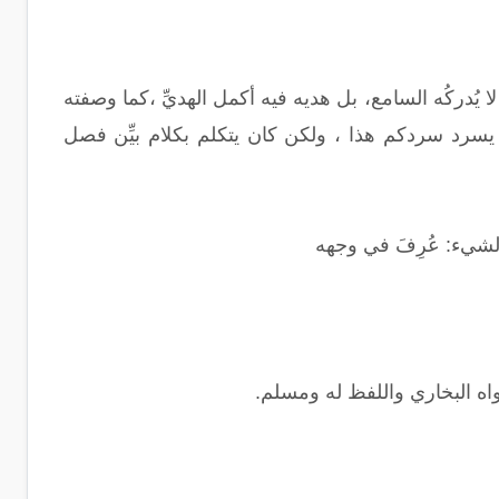
ا يُدركُه السامع، بل هديه فيه أكمل الهديِّ ،كما وصفته
 يسرد سردكم هذا ، ولكن كان يتكلم بكلام بيِّن فصل
 الشيء‏:‏ عُرِفَ في وجهه
اه البخاري واللفظ له ومسلم.