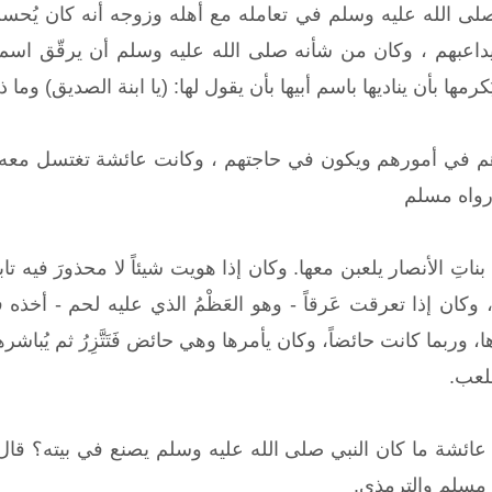
ى الله عليه وسلم في تعامله مع أهله وزوجه أنه كان يُحسن إ
داعبهم ، وكان من شأنه صلى الله عليه وسلم أن يرقّق اسم ع
رمها بأن يناديها باسم أبيها بأن يقول لها: (يا ابنة الصديق) وما ذلك إ
م في أمورهم ويكون في حاجتهم ، وكانت عائشة تغتسل معه صل
 رواه مسلم
 بناتِ الأنصار يلعبن معها‏.‏ وكان إذا هويت شيئاً لا محذورَ فيه
ن إذا تعرقت عَرقاً - وهو العَظْمُ الذي عليه لحم - أخذه 
 وربما كانت حائضاً، وكان يأمرها وهي حائض فَتَتَّزِرُ ثم يُبا
للعب.
ائشة ما كان النبي صلى الله عليه وسلم يصنع في بيته؟ قال
 مسلم والترمذي.