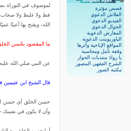
لموصوف في التوراة بصفته في ا
قصص مؤثرة
الفلاش الدعوي
فظ ولا غليظ ولا صخاب في 
الفيديو الدعوي
الله، ويفتح بها أعينًا عميًا
الجوال الدعوي
المعارض الدعوية
الباوربوينت الدعوية
ما المقصود بحُسن الخل
المواقع الإباحية وأثرها
وقفة تأمل ومحاسبة
يا روادَ منتديات الحوار
عن النبي صلي الله عليه وس
الشرح الفقهي المصور
مكتبة الصور
قال الشيخ ابن عثيمين ف
حسن الخلق أي حسن الخلق
وأن لا يكون في نفسك حرج
أما حسن الخلق مع الناس