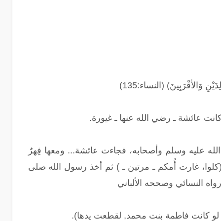
دَيْنِ وَالأقْرَبِينَ) (النساء:135)
نت عائشة ـ رضي الله عنها ـ غيورة.
لله عليه وسلم وأصحابه، فجاءت عائشة... ومعها فِهرٌ
لوا، غارت أُمكم ـ مرتين ـ ) ثم أخذ رسول الله صلى
اه النسائي وصححه الألباني
و كانت فاطمة بنت محمد‏,‏ لقطعت يدها‏)‏.