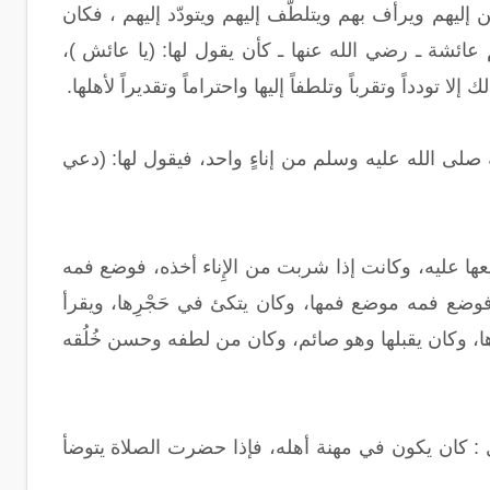
ليهم ويرأف بهم ويتلطّف إليهم ويتودّد إليهم ، فكان
ائشة ـ رضي الله عنها ـ كأن يقول لها: (يا عائش )،
لا تودداً وتقرباً وتلطفاً إليها واحتراماً وتقديراً لأهلها.
ى الله عليه وسلم من إناءٍ واحد، فيقول لها: (دعي
 تابعها عليه، وكانت إذا شربت من الإِناء أخذه، فوضع فمه
فوضع فمه موضع فمها، وكان يتكئ في حَجْرِها، ويقرأ
شرها، وكان يقبلها وهو صائم، وكان من لطفه وحسن خُلُقه
 : كان يكون في مهنة أهله، فإذا حضرت الصلاة يتوضأ