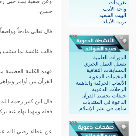
وعن صفية بنت حيي رضي 
تغريدات
واحة الأدب
حسن.
البيت السعيد
تربية الأبناء
قال تعالى مادحاً وواصفاً خُل
قالت عائشة لما سئلت رض
الدورات العلمية
تفعيل العمل الخيري
المسابقات الثقافية
فهذه الكلمة العظيمة من
المخيمات الدعوية
القرآن من أوامر ونواهي 
الألعاب الحركية والذهنية
الرحلات الدعوية
حلقات تحفيظ القرآن
قال ابن كثير رحمه الله ف
الدعوة في المنتديات
ساهم في نشر الإسلام
فعله ومهما نهاه عنه ترك
عن عطاء رضي الله عنه 