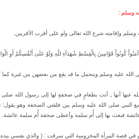
ه وسلم :
 وسلم وإقامته شرع الله تعالى ولو على أقرب الأقربين.
نُواْ كُونُواْ قَوّامِينَ بِالْقِسْطِ شُهَدَآءِ للّهِ وَلَوْ عَلَىَ أَنْفُسِكُمْ أَوِ الْوَالِ
 الله عليه وسلم ويتحمل ما قد يقع من بعضهن من غيرة كما كا
 عنها أنها ـ أتت بطعامٍ في صحفةٍ لها إلى رسول الله صلى ا
النبي صلى الله عليه وسلم بين فلقتي الصحفة وهو يقول: (ك
ئشة فبعث بها إلى أُم سلمة وأعطى صحفة أُم سلمة عائشة. رو
 في قصة المرأة المخزومية التي سرقت : ( ‏والذي نفسي بيده ل