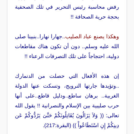
رفض محاسبة رئيس التحرير في تلك الصحفية
بحجة حرية الصحافة !!
وهكذا يصنع عباد الصليب.
.جهارا نهارا..بنبينا صلى
الله عليه وسلم.. دون أن تكون هناك مقاطعات
دولية، احتجاجاً على تلك التصرفات الرعناء !!
إن هذه الأفعال التي حصلت من الدنمارك
..وتؤيدها جارتها النرويج، وتسكت عنها الدولة
الغربية.. برهان ساطع..ودليل قاطع..على أنها
حرب صليبية بين الإسلام والنصرانية !! يقول الله
تعالى: (( وَلاَ يَزَالُونَ يُقَاتِلُونَكُمْ حَتَّىَ يَرُدُّوكُمْ عَن
دِينِكُمْ إِنِ اسْتَطَاعُواْ )) (البقرة:217).