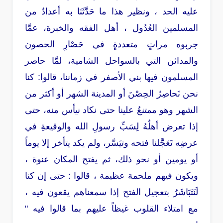
عليه الحد ، ونظير هذا ما حَدَّثَنَا به أعدادٌ من
المسلمين العُدُول ، أهل الفقه والخبرة، عمَّا
جربوه مراتٍ متعددةٍ في حَصْارِ الحصون
والمدائن التي بالسواحل الشامية، لمَّا حاصر
المسلمون فيها بني الأصفر في زماننا، قالوا: كنا
نحن نَحاصِرُ الحِصْنَ أو المدينة الشهر أو أكثر من
الشهر وهو ممتنعٌ علينا حتى نكاد نيأس منه، حتى
إذا تعرض أهلُهُ لِسَبِّ رسولِ الله والوقيعةِ في
عرضِه تَعَجَّلنا فتحه وتيَسَّر، ولم يكد يتأخر إلا يوماً
أو يومين أو نحو ذلك، ثم يفتح المكان عنوة ،
ويكون فيهم ملحمة عظيمة ، قالوا : حتى إن كنا
لَنَتَبَاشَرُ بتعجيل الفتح إذا سمعناهم يقعون فيه ،
مع امتلاء القلوب غيظاً عليهم بما قالوا فيه "