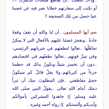
..وذاك النصب ..أن نقاطع منتجات الدنمرك ؟!!
أو نكتب إلى سفارتهم خطابا نعبر فيه عن غضبنا
عما حصل من تلك الصحيفة
!!
نعم أيها المسلمون
..آن لنا واللهِ أن نقفَ وقفةً
جادةً ..ونفجرَ غضبَنا عليهم بالأفعالِ التي لا يمكنُ
تجاهُلُها ..تعالوا لنطعنَهم في شريانِهم الرئيسي،
وفي سِرِّ قوتهِم ..تعالوا نطعنُهم في اقتصادِهم
..دون أن نخسرَ شيئاً..ونكونُ بذلك قد حطمنا
جزءاً من كبريائهم..ولا يقلْ قائلٌ كم سيكونُ
حجمُ مقاطعتي ..فإن المطلوبَ منك أن تبرأَ
ذمتَك أمام اللهِ تعالى ..يقولُ النبي صلى الله
عليه وسلم: )) جاهدوا المشركين بأموالكم
وأيديكم وألسنتكم )) رواه أحمد وغيره .