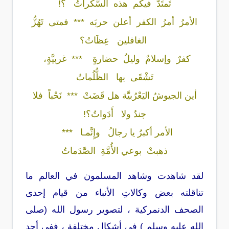
تَمتَدُّ فيكم هذه السَّكَراتُ ؟
!
الأمرُ أمرُ الكفر أعلن حربَه *** فمتى تَهُزُّ
الغافلين عِظَاتُ؟
كفرٌ وإسلامٌ وليلُ حضارةٍ *** غربيَّةٍ،
تَشْقَى بها الظُّلُماتُ
أين الجيوشُ اليَعْرُبيَّة هل قَضَتْ *** نَحْباً فلا
جندٌ ولا أَدَواتُ؟
!
الأمر أكبرُ يا رجالُ وإِنَّمـا ***
ذهبتْ بوعي الأُمَّةِ الصَّدَماتُ
لقد شاهدت وشاهد المسلمون في العالم ما
تناقلته بعض وكالاتِ الأنباء من قيام إحدى
الصحف الدنمركية ، لتصوير رسول الله (صلى
الله عليه وسلم ) في أشكال مختلفة ، ففي أحد