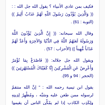
فكيف بمن عادى الأنبياء ؟ يقول الله جل الله : :
(( وَالَّذِينَ يُؤْذُونَ رَسُولَ اللّهِ لَهُمْ عَذَابٌ أَلِيمٌ ))
(التوبة : 61) .
وقال الله سبحانه: (( إِنَّ الَّذِينَ يُؤْذُونَ اللَّهَ
وَرَسُولَهُ لَعَنَهُمُ اللَّهُ فِي الدُّنْيَا وَالآخِرَةِ وَأَعَدَّ لَهُمْ
عَذَاباً مُّهِيناً )) (الأحزاب : 57) .
ويقول الله جل جلاله: (( فَاصْدَعْ بِمَا تُؤْمَرُ
وَأَعْرِضْ عَنِ الْمُشْرِكِينَ إِنَّا كَفَيْنَاكَ الْمُسْتَهْزِئِينَ ))
(الحجر : 94 و 95).
يقول ابن تيمية رحمه الله : " إنَّ الله منتقمٌ
لرسوله ممن طعن عليه وسَبَّه ، ومُظْهِرٌ لِدِينِهِ
ولِكَذِبِ الكاذب إذا لم يمُكِّن الناس أن يقيموا