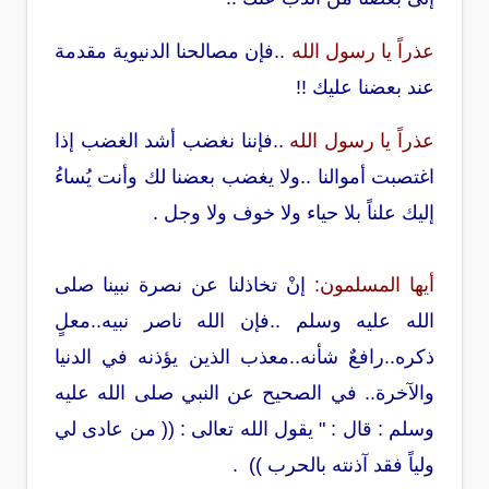
عذراً يا رسول الله
..فإن مصالحنا الدنيوية مقدمة
عند بعضنا عليك !!
عذراً يا رسول الله
..فإننا نغضب أشد الغضب إذا
اغتصبت أموالنا ..ولا يغضب بعضنا لك وأنت يُساءُ
إليك علناً بلا حياء ولا خوف ولا وجل .
أيها المسلمون:
إنْ تخاذلنا عن نصرة نبينا صلى
الله عليه وسلم ..فإن الله ناصر نبيه..معلٍ
ذكره..رافعٌ شأنه..معذب الذين يؤذنه في الدنيا
والآخرة.. في الصحيح عن النبي صلى الله عليه
وسلم : قال : " يقول الله تعالى : (( من عادى لي
ولياً فقد آذنته بالحرب )) .