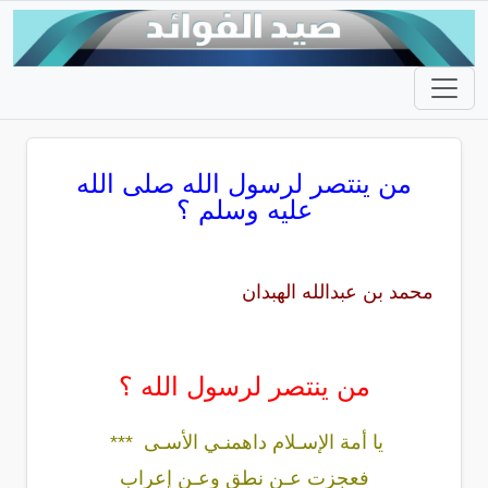
من ينتصر لرسول الله صلى الله
عليه وسلم ؟
محمد بن عبدالله الهبدان
من ينتصر لرسول الله ؟
يا أمة الإسـلام داهمنـي الأسـى ***
فعجزت عـن نطقٍ وعـن إعرابِ