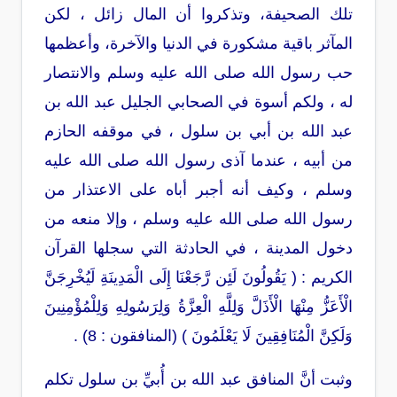
تلك الصحيفة، وتذكروا أن المال زائل ، لكن
المآثر باقية مشكورة في الدنيا والآخرة، وأعظمها
حب رسول الله صلى الله عليه وسلم والانتصار
له ، ولكم أسوة في الصحابي الجليل عبد الله بن
عبد الله بن أبي بن سلول ، في موقفه الحازم
من أبيه ، عندما آذى رسول الله صلى الله عليه
وسلم ، وكيف أنه أجبر أباه على الاعتذار من
رسول الله صلى الله عليه وسلم ، وإلا منعه من
دخول المدينة ، في الحادثة التي سجلها القرآن
الكريم : ( يَقُولُونَ لَئِن رَّجَعْنَا إِلَى الْمَدِينَةِ لَيُخْرِجَنَّ
الْأَعَزُّ مِنْهَا الْأَذَلَّ وَلِلَّهِ الْعِزَّةُ وَلِرَسُولِهِ وَلِلْمُؤْمِنِينَ
وَلَكِنَّ الْمُنَافِقِينَ لَا يَعْلَمُونَ ) (المنافقون : 8) .
وثبت أنَّ المنافق عبد الله بن أُبيِّ بن سلول تكلم