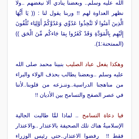
الله عليه وسلم.. وبعضنا ينادي ألا نبغضهم ..ولا
نظهر العداوة لهم !! وربنا يقول لنا : (( يَا أَيُّهَا
الَّذِينَ آمَنُوا لَا تَتَّخِذُوا عَدُوِّي وَعَدُوَّكُمْ أَوْلِيَاء تُلْقُونَ
إِلَيْهِم بِالْمَوَدَّةِ وَقَدْ كَفَرُوا بِمَا جَاءكُم مِّنَ الْحَق ))
(الممتحنة:1).
وهكذا يفعل عباد الصليب
بنبينا محمد صلى الله
عليه وسلم ..وبعضنا يطالب بحذف الولاء والبراء
من مناهجنا الدراسية..وننـزعه من قلوبنا..لأننا
في عصر الصفح والتسامح بين الأديان !!
فيا دعاة التسامح
.. لماذا لمَّا طالبت الجالية
الإسلاميةُ هناك تلك الصحيفة بالاعتذار ..والاعتذار
فقط !! رفضوا الاعتذار..حتى رئيس الوزراء