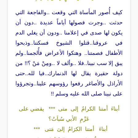
كيف أُصور المأساة التي وقعت ..والفاجعة التي
حدثت ..وجرت فصولها أياماً عديدة ..دون أن
يكون لها صدى في إعلامنا ..ودون أن يغلي الدم
في عروقنا..قتلوا الشيوخ فسكتنا..وذبحوا
الأطفال فصمتنا.. وهتكوا الأعراض فأُلجمنا..ولم
يبق إلا سب نبينا..فلا ..وألف لا ..ومِنْ مَنْ ؟!! من
دولة حقيرة يقال لها الدنمارك..فيا لله..حتى
الأراذل والأصاغر رفعوا رؤوسهم علينا..وتجرؤوا
على نبينا صلى الله عليه وسلم !!
أبناءَ أمتنا الكرامُ إلى متى *** يقضي على
عَزْمِ الأبي سُباَتُ؟
أبناءَ أمتنا الكرَامُ إلىَ مَتى ***