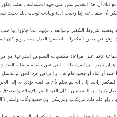
ع ذلك أن هذا التقديم ليس على جهة الاستدامة , بحثت يغلق ب
يمكن أن ينتقل عنه إذا وجدت أدلة وبيانات توجب ذلك بحيث تثب
 بقضية شروط التكفير وموانعه , فإنهم إنما جاؤوا بها حتى 
ذا وقع في بعض المكفرات ليحققوا العدل معه , ولو كان المع
.
ماعة قائم على مراعاة مقتضيات النصوص الشرعية مع مراعا
هران ذهبوا إلى المرجحات , التي تبين حقيقة ما عليه العبد وت
ليه أو عناد أو جحود قام به , أو إعراض عن الحق أو تكاسل عن
 للمكفر راجعا إلى أنه لم يعلم بأن ما فعله يؤدي به إلى ا
حصل كثيرا من المسلمين , فإن العبد المقر بالإسلام والمصدق با
ها , ولو علم ذلك لم يكذب ولم ينكر , بل خضع وأناب وامتثل ( الفتاوى ,
يعذر فيها بالجهل والتأويل , وهي المكفرات التي تتعلق بأصل ال