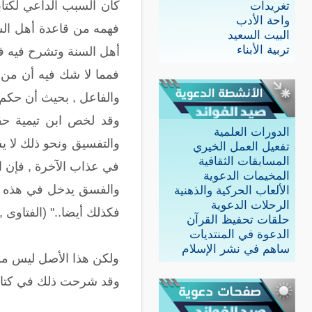
كان السبب الداعي لكتاب
تغريدات
واحة الأدب
فهمه من قاعدة أهل السن
البيت السعيد
تربية الأبناء
أهل السنة وتشرح فيه 
فمما لا شك فيه أن من ا
والفاعل , بحيث أن حكم ا
وقد لخص ابن تيمية حقي
الدورات العلمية
والتفسيق ونحو ذلك لا ي
تفعيل العمل الخيري
المسابقات الثقافية
في عذاب الآخرة , فإن ا
المخيمات الدعوية
والفسق يدخل في هذه الق
الألعاب الحركية والذهنية
الرحلات الدعوية
فكذلك أيضا.." (الفتاوى , ابن تي
حلقات تحفيظ القرآن
الدعوة في المنتديات
ساهم في نشر الإسلام
ولكن هذا الأصل ليس مسأ
وقد شرحت ذلك في كتابي