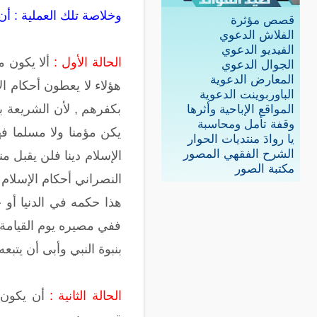
وخلاصة تلك العملية : أن
قصص مؤثرة
الفلاش الدعوي
الفيديو الدعوي
الحالة الأول :
ألا يكون من
الجوال الدعوي
المعارض الدعوية
هؤلاء لا يعطون أحكام ال
الباوربوينت الدعوية
بكفرهم , لأن الشريعة بي
المواقع الإباحية وأثرها
وقفة تأمل ومحاسبة
يكن مؤمنا ولا مسلما فه
يا روادَ منتديات الحوار
الشرح الفقهي المصور
الإسلام دينا فلن يقبل م
مكتبة الصور
النصراني أحكام الإسلام 
هذا حكمه في الدنيا أو 
ففي مصيره يوم القيامة 
بنبوة النبي وأبى أن يتبعه
الحالة الثانية :
أن يكون 