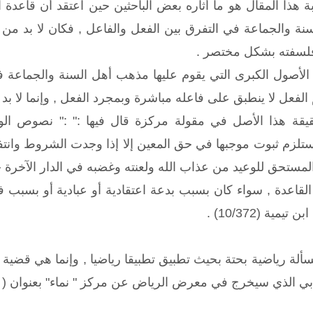
ة هذا المقال هو ما أثاره بعض الباحثين حين اعتقد أن قاعدة 
ة والجماعة في التفرق بين الفعل والفاعل , فكان لا بد من كتا
فلسفته بشكل مختصر .
لأصول الكبرى التي يقوم عليها مذهب أهل السنة والجماعة في 
لفعل لا ينطبق على فاعله مباشرة وبمجرد الفعل , وإنما لا بد 
قة هذا الأصل في مقولة مركزة قال فيها :" :" نصوص الوع
ستلزم ثبوت موجبها في حق المعين إلا إذا وجدت الشروط وانتفت
لمستحق للوعيد من عذاب الله ولعنته وغضبه في الدار الآخرة خا
اعدة , سواء كان بسبب بدعة اعتقادية أو عبادية أو بسبب فجور
مية (10/372) .
لة رياضية بحتة بحيث تطبيق تطبيقا رياضيا , وإنما هي قضية
 الذي سيخرج في معرض الرياض عن مركز " نماء" بعنوان ( إشك