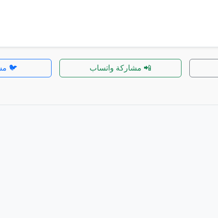
📲 مشاركة واتساب
🐦 مش