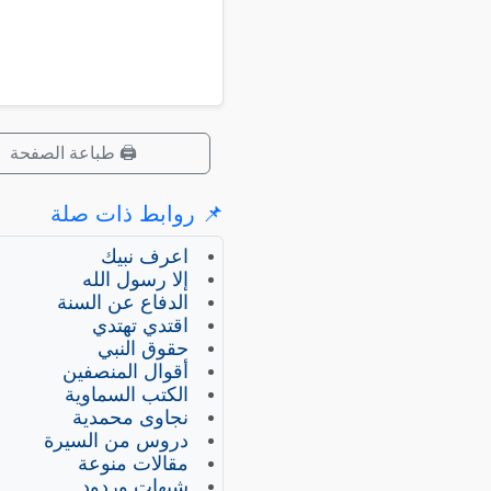
🖨️ طباعة الصفحة
📌 روابط ذات صلة
اعرف نبيك
إلا رسول الله
الدفاع عن السنة
اقتدي تهتدي
حقوق النبي
أقوال المنصفين
الكتب السماوية
نجاوى محمدية
دروس من السيرة
مقالات منوعة
شبهات وردود