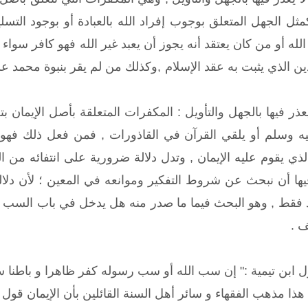
مثل الجهل المتعلق بوجوب إفراد الله بالعبادة أو بوجود التسل
لله أو من كان يعتقد أنه يجوز أن يعبد غير الله فهو كافر سواء 
ن الذي يثبت به عقد الإسلام ,وكذلك من لم يقر بنبوة محمد عليه
ذر فيها بالجهل والتأويل : المكفرات المتعلقة بأصل الإيمان ب
 وسلم أو يلقي القرآن في القاذورات , فمن فعل ذلك فهو كا
ذي يقوم عليه الإيمان , وتدل دلالة ضرورية على انتفائه من 
يها أن نبحث عن شروط التفكير وموانعه في المعين ؛ لأن دلالة 
د فقط , وهو البحث فيما ما صدر منه هل يدخل في باب السب 
ف .
ل ابن تيمية :" إن سب الله أو سب رسوله كفر ظاهرا و باطنا 
هذا مذهب الفقهاء و سائر أهل السنة القائلين بأن الإيمان قول و ع