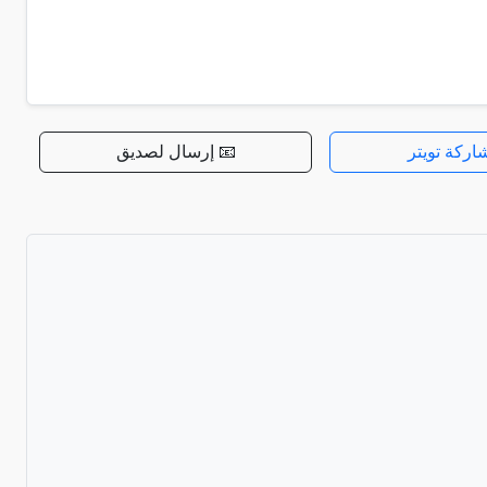
اركة تويتر
📧 إرسال لصديق