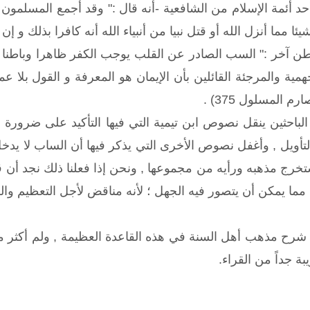
حد أئمة الإسلام من الشافعية -أنه قال :" وقد أجمع المسلمون 
ئا مما أنزل الله أو قتل نبيا من أنبياء الله أنه كافرا بذلك و إن ك
ن آخر :" السب الصادر عن القلب يوجب الكفر ظاهرا وباطنا 
ية والمرجئة القائلين بأن الإيمان هو المعرفة و القول بلا ع
 المسلول 375) .
لباحثين ينقل نصوص ابن تيمية التي فيها التأكيد على ضرورة 
لتأويل , وأغفل نصوص الأخرى التي يذكر فيها أن الساب لا يدخ
ستخرج مذهبه ورأيه من مجموعها , ونحن إذا فعلنا ذلك نجد أن ق
ما يمكن أن يتصور فيه الجهل ؛ لأنه مناقض لأجل التعظيم والرضى
رح مذهب أهل السنة في هذه القاعدة العظيمة , ولم أكثر من 
يبة جداً من القراء.