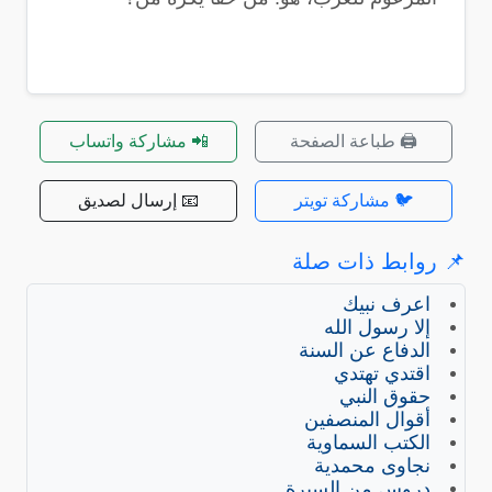
🖨️ طباعة الصفحة
📲 مشاركة واتساب
🐦 مشاركة تويتر
📧 إرسال لصديق
📌 روابط ذات صلة
اعرف نبيك
إلا رسول الله
الدفاع عن السنة
اقتدي تهتدي
حقوق النبي
أقوال المنصفين
الكتب السماوية
نجاوى محمدية
دروس من السيرة