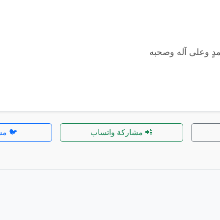
مدٍ وعلى آله وصحبه
📲 مشاركة واتساب
🐦 مش