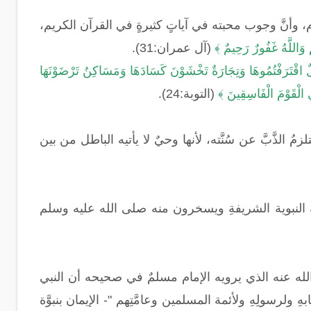
م، وأنَّ وجوب محبته في آياتٍ كثيرةٍ في القرآن الكريم،
ُمْ وَاللَّهُ غَفُورٌ رَحِيمٌ ﴾
(آل عمران:31).
الٌ اقْتَرَفْتُمُوهَا وَتِجَارَةٌ تَخْشَوْنَ كَسَادَهَا وَمَسَاكِنُ تَرْضَوْنَهَا
دِي الْقَوْمَ الْفَاسِقِينَ ﴾
(التوبة:24).
زمُ الذَّبَّ عن سُنَّته، لأنها وحيٌ لا يأتيه الباطل من بين
 النبوية الشريفةِ ويسخرون منه صلى الله عليه وسلم
ه عنه الذي يرويه الإمام مسلمٌ في صحيحه أن النبي
ولرسولِهِ ولأئمة المسلمين وعامَّتِهم "- الإيمان بنبوَّة