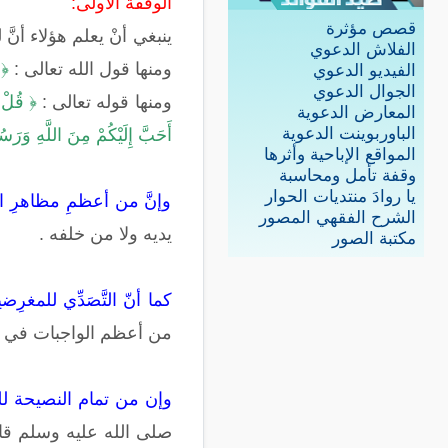
الوقفة الأولى:
قصص مؤثرة
ينبغي أنْ يعلم هؤلاء أنّ
الفلاش الدعوي
ومنها قول الله تعالى :
﴿ ق
الفيديو الدعوي
الجوال الدعوي
ومنها قوله تعالى :
﴿ قُلْ إ
المعارض الدعوية
الباوربوينت الدعوية
أَحَبَّ إِلَيْكُمْ مِنَ اللَّهِ وَرَسُ
المواقع الإباحية وأثرها
وقفة تأمل ومحاسبة
يا روادَ منتديات الحوار
وإنَّ من أعظمِ مظاهرِ ال
الشرح الفقهي المصور
يديه ولا من خلفه .
مكتبة الصور
كما أنّ التَّصَدِّي للمغرِ
من أعظم الواجبات في دي
وإن من تمام النصيحة ل
صلى الله عليه وسلم قال:" 