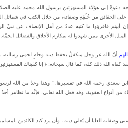
ه دعوةً إلى هؤلاء المستهزئين برسول الله محمد عليه الصلاة
 على الحقائق من خُلُقِهِ وصفاته، من خلال الكتب في شمائل ال
ن أبيتم فاقرؤوا ما كتبه عددٌ من أهل الإنصاف عن نبيِّ ا
لملل الأخرى ممن شهدوا له بمكارم الأخلاق والفضائل الجمَّة.
لهم
أنَّ الله عز وجل متكفلٌ بحفظ دينه وحامٍ لحمى رسالته،
د كفاه الله ذلك كله، كما قال سبحانه: ﴿ إنا كفيناك المستهزئين
 ابن سعدي رحمه الله في تفسيرها: " وهذا وعدٌ من الله لرسول
ء من أنواع العقوبة، وقد فعل الله تعالى، فإنَّه ما تظاهر أحدٌ
نى وصفاته العليا أن يُعلي دينه ، وأن يرد كيد الكائدين للمسل