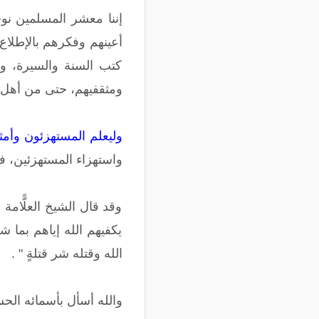
إننا معشر المسلمين نوج
أعينهم وفكرهم بالإطلاع
كتب السنة والسيرة، وإ
ومثقفيهم، حتى من أهل ا
وليعلم المستهزئون وأمثا
واستهزاء المستهزئين، فق
وقد قال الشيخ العلًّامة
يكفيهم الله إياهم بما شا
الله وقتله شر قتلةٍ " .
والله أسأل بأسمائه الحس