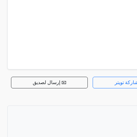
اركة تويتر
📧 إرسال لصديق