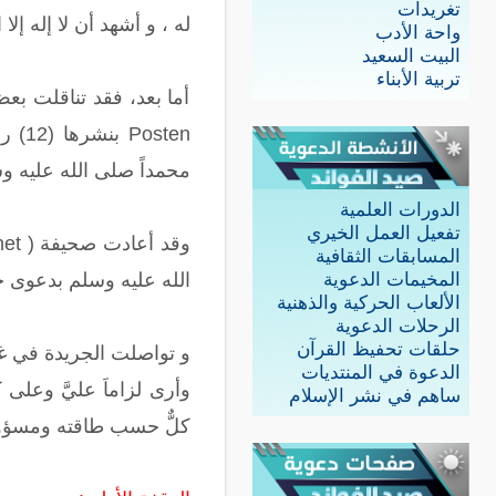
تغريدات
له ، و أشهد أن لا إله إ
واحة الأدب
البيت السعيد
تربية الأبناء
محمداً صلى الله عليه وس
الدورات العلمية
تفعيل العمل الخيري
المسابقات الثقافية
الله عليه وسلم بدعوى حري
المخيمات الدعوية
الألعاب الحركية والذهنية
الرحلات الدعوية
حلقات تحفيظ القرآن
و تواصلت الجريدة في غيّ
الدعوة في المنتديات
وأرى لزاماَ عليَّ وعلى
ساهم في نشر الإسلام
كلٌّ حسب طاقته ومسؤوليت