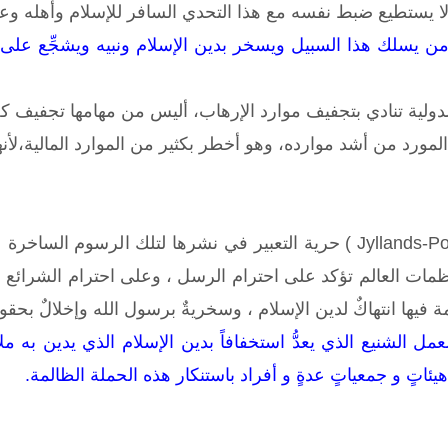
لا يستطيع ضبط نفسه مع هذا التحدي السافر للإسلام وأهله وعند
من يسلك هذا السبيل ويسخر بدين الإسلام ونبيه ويشجِّع على ذل
ولية تنادي بتجفيف موارد الإرهاب، أليس من مهامها تجفيف كلَّ
لمورد من أشد موارده، وهو أخطر بكثير من الموارد المالية،لأنه
إنَّ ادعاء صحيفة ( Jyllands-Posten ) حرية التعبير في نشرها لتل
منظمات العالم تؤكد على احترام الرسل ، وعلى احترام الشرائع ال
مة فيها انتهاكٌ لدين الإسلام ، وسخريةٌ برسول الله وإخلالٌ بحق
 العمل الشنيع الذي يعدُّ استخفافاً بدين الإسلام الذي يدين به
ئاتٍ و جمعياتٍ عدةٍ و أفراد باستنكار هذه الحملة الظالمة.