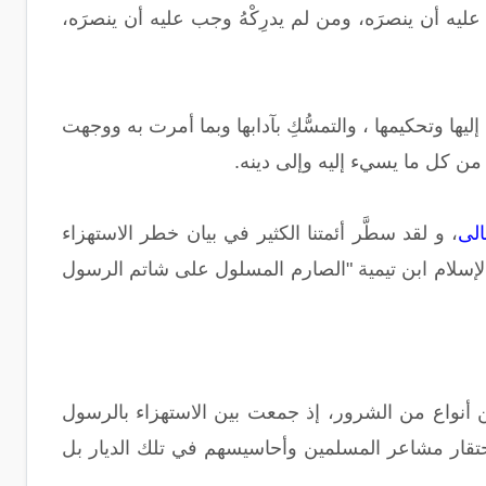
ليه أن ينصرَه، ومن لم يدرِكْهُ وجب عليه أن ينصرَه،
يها وتحكيمها ، والتمسُّكِ بآدابها وبما أمرت به ووجهت
ر من كل ما يسيء إليه وإلى دينه.
الى
، و لقد سطَّر أئمتنا الكثير في بيان خطر الاستهزاء
لإسلام ابن تيمية "الصارم المسلول على شاتم الرسول
 أنواع من الشرور، إذ جمعت بين الاستهزاء بالرسول
 احتقار مشاعر المسلمين وأحاسيسهم في تلك الديار بل