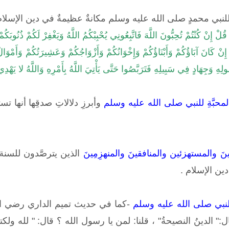
َ للنبي محمدٍ صلى الله عليه وسلم مكانةٌ عظيمةٌ في دين الإسلا
ُلْ إِنْ كُنْتُمْ تُحِبُّونَ اللَّهَ فَاتَّبِعُونِي يُحْبِبْكُمُ اللَّهُ وَيَغْفِرْ لَكُمْ ذُنُوبَك
ِنْ كَانَ آبَاؤُكُمْ وَأَبْنَاؤُكُمْ وَإِخْوَانُكُمْ وَأَزْوَاجُكُمْ وَعَشِيرَتُكُمْ وَأَمْوَ
ولِهِ وَجِهَادٍ فِي سَبِيلِهِ فَتَرَبَّصُوا حَتَّى يَأْتِيَ اللَّهُ بِأَمْرِهِ وَاللَّهُ لا يَهْ
محبَّةِ للنبي صلى الله عليه وسلم
وأبرزِ دلالاتِ صدقِها أنها تستل
ضينَ والمستهزئين والمنافقينَ والمنهزِمِينَ
الذين يترصَّدون للسنة
ن الإسلام .
لنبي صلى الله عليه وسلم
-كما في حديث تميم الداري رضي الل
الدينُ النصيحةُ" ، قلنا: لمن يا رسول الله ؟ قال: " لله ولكتابهِ 