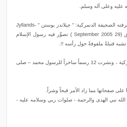
له عليه وعلى آله وسلم.
أما بعد، فقد تناقلت بعض وكالات الأنباء و العديد من المواقع عبر شبكة الانترنت ما اقترفته الصحيفة الدنمركية: " جيلاندز بوستن " Jyllands-
Posten بنشرها (12) رسماً كاريكاتيرياً ساخراً يوم الثلاثاء 26 شعبان 1426هـ الموافق (29 September 2005 ) تصوِّر فيه رسول الإسلام
به قنبلةً ملفوفةً حول رأسه !!.
وقد أعادت صحيفة ( Magazinet ) النرويجية في 10 يناير ما قامت به الصحيفة الدانماركية ، ونشرت 12 رسماً ساخراً للرسول محمد – صلى
على صفحاتها مما زاد الأمر قبحاً وشراً.
الله نبي الهدى والرحمة - صلوات ربي وسلامه عليه -