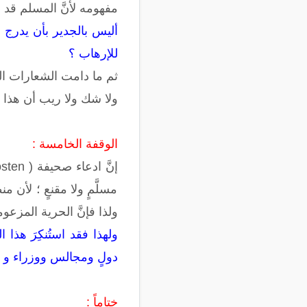
مفهومه لأنَّ المسلم قد 
أليس بالجدير بأن يدرج 
للإرهاب ؟
ثم ما دامت الشعارات الد
ولا شك ولا ريب أن هذا ا
الوقفة الخامسة :
مسلَّمٍ ولا مقنعٍ ؛ لأن 
ولذا فإنَّ الحرية المزعو
ولهذا فقد استُنكِرَ هذا
دولٍ ومجالس ووزراء و هي
ختاماً :