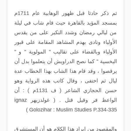
ثم ذكر حادثا قبل ظهور الوهابية عام 1711م
بمسجد المؤيد بالقاهرة حيث قام شاب في ليلة
من ليالي رمضان وشدد النكير على من يقدس
الأولياء ونادى بهدم المشاهد المقامة على قبور
الأولياء وبالقضاء على تقاليب " المولوية " و "
البخسية " كما نصح الدراويش أن يتعلموا بدل أن
يرقصوا ، وقد قام هذا الشاب بهذا الخطاب عدة
ليال ثم اختفى ، وقال كاتب هذه الرواية وهو
حسن الحجازي الشاعر ( ف 1131م ) : أن
الواعظ فر وقيل قتل . ( غولدزيهر ignaz
Golozihar : Muslim Studies P.334-335 )
والمقصود من إيراد هذا الكلام هو أن المستشرق