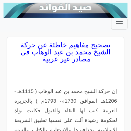
تصحيح مفاهيم خاطئة عن حركة
الشيخ محمد بن عبد الوهاب في
مصادر غير عربية
إن حركة الشيخ محمد بن عبد الوهاب ( 1115هـ -
1206هـ الموافق 1730م- 1793م ) بالجزيرة
العربية كتب لها البقاء والقبول فكانت نواة
لحكومة رشيدة آلت على نفسها تطبيق الشريعة
الإسلامية بحذافيرها والاستنارة بالكتاب والسنة