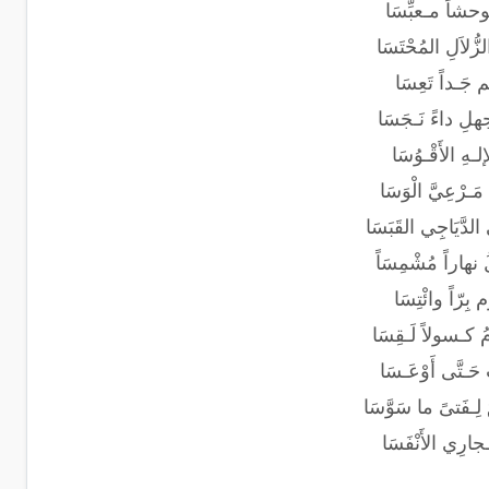
وحشاً مـعبِّسَا
ُلاَلِ المُحْتَسَا
 جَـداً تَعِسَا
هلِ داءً نَـجَسَا
هِ الأَقْـوُسَا
َـرْعِيَّ الْوَسَا
دَّيَاجِي القَبَسَا
 نهاراً مُشْمِسَاً
م بِرّاً وائْتِسَا
ْمُ كـسولاً لَـقِسَا
َـتَّى أَوْعَـسَا
ِـفَتىً ما سَوَّسَا
ـجارِي الأَنْفَسَا