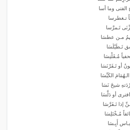
ج الفتى وما أسا
ـباً تـغطرسا
ِنَى تَـمرَّسا
همُ مـن عطسَا
تَـطَيْلَسَا
اً مُـقَلْنِسَا
ُ أو تَـفَرْنَسَا
ـهُمَامَ الكَيِّسَا
دَتهِ شيخَ نَسَا
افترى أو دَلَّسَا
 إذا تَـفَرَّسَا
ً مُـخْتَلِسَا
يـاس أَيِـسَا