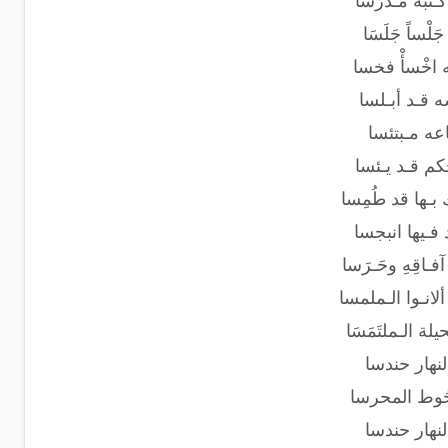
ْبَه مُـدرِّسا
لْساً جَلَسَا
له اخْسأْ فخسا
ه قـد أبـلسا
باعه مـبتئسا
خكم قـد يـئسا
 فـيها انبجسا
ـاقِهِ وحَـرَسا
ألانـوا الـملمسا
لة الـملتَمَسَا
 النهار حندسا
َحُوط المحرسا
 النهار حندسا