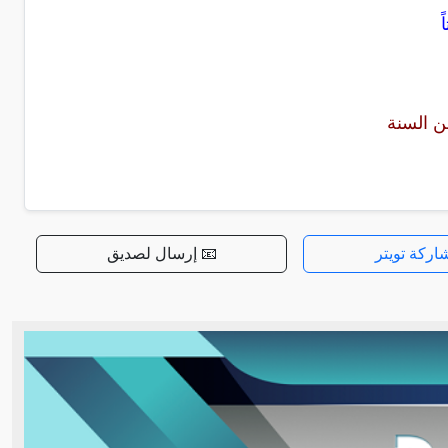
عن السنة
اركة تويتر
📧 إرسال لصديق