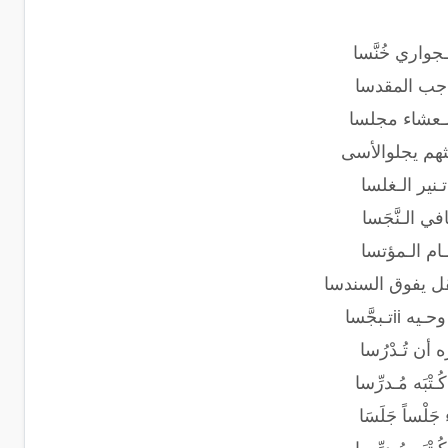
ـجواري خُنَّسا
واجب المقدسا
الـعشاء مجلسا
يثهم يجلوالأسى
ـنير الـغلسا
في الـنَّجَسا
مـام الـمؤتسا
ـبجَّسا
 أن تُـدْرُسا
ْبَه مُـدرِّسا