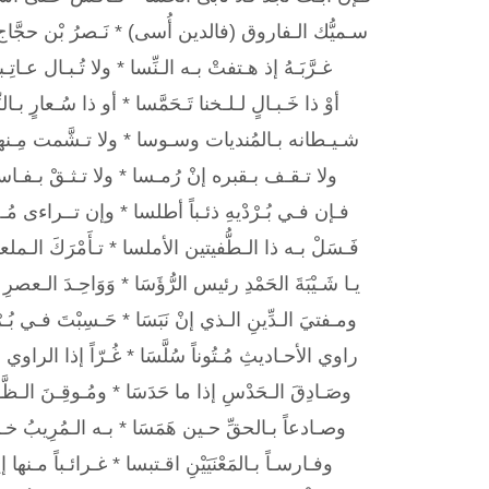
سـميُّك الـفاروق (فالدين أُسى) * نَـصرُ بْن حجَّا
غـرَّبَـهُ إذ هـتفتْ بـه الـنِّسا * ولا تُـبـال عـاتِ
أوْ ذا خَـبـالٍ لـلـخنا تَـحَمَّسا * أو ذا سُـعارٍ بـالزّ
شـيـطانه بـالمُنديات وسـوسا * ولا تـشَّمت مِـن
ولا تـقـف بـقبره إنْ رُمـسا * ولا تـثـقْ بـفـاسق 
فـإن فـي بُـرْدْيهِ ذئـباً أطلسا * وإن تــراءى مُـحفي
فَـسَلْ بـه ذا الـطُّفيتين الأملسا * تـأَمْرَكَ الـملعون
يـا شَـيْبَةَ الحَمْدِ رئيس الرُّؤَسَا * وَوَاحِـدَ الـعصرِ ال
ومـفتيَ الـدِّينِ الـذي إنْ نَبَسَا * حَـسِبْتَ فـي بُـرْ
راوي الأحـاديثِ مُـتُوناً سُلَّسَا * غُـرّاً إذا الراوي 
وصَـادِقَ الـحَدْسِ إذا ما حَدَسَا * ومُـوقِـنَ الـظَّـنِّ
وصـادعاً بـالحقِّ حـين هَمَسَا * بـه الـمُرِيبُ خـائفا
وفـارسـاً بـالمَعْنَيَيْنِ اقـتبسا * غـرائـباً مـنها إ