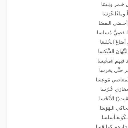
ل خـمر ونِـسَا
 وماءًا غَرَسَا
وأحـصَى النفسَا
لـقصِيُّ مُسلِسا
 أضاعَ الخُلسَا
يِّهانَ الشَّكسا
َحْبِسا
مر حتَّى يخرسا
 المعاصي مُوعِسَا
لمخازي عُـرُسا
يت)) الأَنْحُسا
اكي الـهَوَسَا
كُوَىفـأسلسا
رَارِهم كما قسا