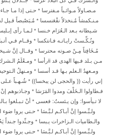
والـشرك فـي كلِّ البلاد عرَّسا * جــذلان يـتلو كُـت
مـصـاولاً مـواثـباً مـفترسا * حـتى إذا مـا جـاء جَ
مـنـكمشاً مُـنخذلاً نقْعَنسسا * مُـبَصْبصاً قـيل 
شـيطانه بـعد الـعُرَام خـنسا * لـمـا رأى إبـليس
ونُـكِّـستْ رايـاتـه فـانتكسا * وقــام فـي أتـ
مُـخَافِتاً مِـنْ صـوته محترسا * وقــال إنَّ شـي
مـن بـلد فـيها الهدى قد iiرأسا * ومـعْلَمُ الـشرك بـها قد طُمِسا
ومـعهدُ الـعلم بـها قـد أسسا * ومـنهلُ الـتوحيد
إني رأيت (( والحجى لن يبخسا)) * شُـهـباً عـلى آف
فـطاولوا الـخَلْفَ ومدوا المَرَسَا * وجـاذبوهم إنْ 
لا تـيأسوا: وإن يـئستُ: فعسى * أنْ تـبـلغوا بـالحي
ولـبِّـسوا إنَّ أبـاكـم لـبَّـسَا * حـتى يروا ضوء
والـطاميات الـزاخرات يـبسا * وجـنِّدوا جـنداً ي
ولـبِّـسوا إنَّ أبـاكـم لـبَّـسَا * حـتى يروا ضوء