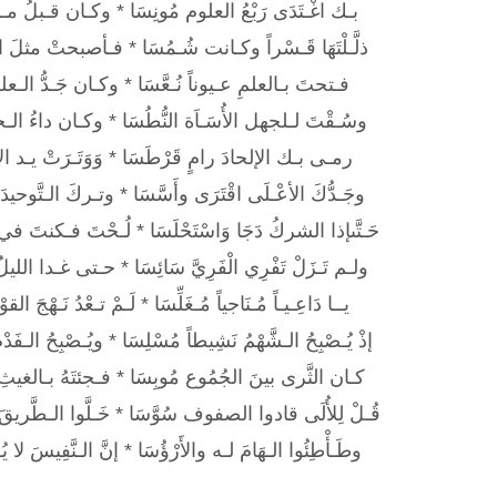
بـك اغْـتَدَى رَبْعُ العلوم مُونِسَا * وكـان قـبلُ مـ
ذلَّـلْتَهَا قَـسْراً وكـانت شُـمُسَا * فـأصبحتْ مثلَ الزّ
فـتحتَ بـالعلمِ عـيوناً نُـعَّسَا * وكـان جَـدُّ الـعلم
وسُـقْتَ لـلجهل الأُسَـاَة النُّطُسَا * وكـان داءُ الـج
رمـى بـك الإلحادَ رامٍ قَرْطَسَا * وَوَتَـرَتْ يـد الإلـ
وجَـدُّكَ الأعْـلَى اقْتَرَى وأَسَّسَا * وتـركَ الـتَّوحيدَ م
حَـتَّىإذا الشركُ دَجَا وَاسْتَحْلَسَا * لُـحْتَ فـكنتَ في ال
ولـم تَـزَلْ تَفْرِي الْفَرِيَّ سَائِسَا * حـتى غـدا الليلُ
يــا دَاعِـيـاً مُـنَاجياً مُـغَلِّسَا * لَـمْ تـعْدُ نَـهْجَ القوْ
إذْ يُـصْبِحُ الـشَّهْمُ نَشِيطاً مُسْلِسَا * ويُـصْبِحُ الـفَد
كـان الثَّرى بينَ الجُمُوع مُوبِسَا * فـجئتَهُ بـالغيثِ ح
قُـلْ لِلأُلَى قادوا الصفوف سُوَّسَا * خَـلَّوا الـطَّريقَ ل
وطَـأْطِئُوا الـهَامَ لـه والأَرْؤُسَا * إنَّ الـنَّفِيسَ لا يُ