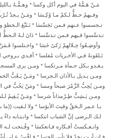
مَـنْ هَـمُّهُ في اليوم أكل وكسا * وهـمُّـهُ بـاللي
وفـيهمُ حـظٌّ لـكمْ مـا وُكِـسَا * ومَـنْ يـجدْ تُـرْباً
تـجسسوا عـنهم فـمن تَجَسَّسَا * تَـتَبَّعَ الـخطوَ 
تـدسَّسوا فـيهم فـمن تـدسَّسا * دَانَ لـهُ الـحظُّ ا
وأوضِـعُوا خِـلالهمْ زَكىً خَسَا * واخـتلسوا فَـمَنْ
تَـلقَونهُ فـي الأخـريات مُفلسا * أفـدي بـروحي التَّ
يـغـدو بـكل حـمأة مـرتكسا * ومـن يرى المسجد فيهم iiم
ومـن يـديل بـالأذان الـجرسا * ومَـنْ يَـعُبُّ الخ
ومـن يُحِبُّ الزَّمْرَ صبحاً ومسا * ومَنْ يَخُبُّ في
ومـن يَـشِبُّ طِـرْمذاناً شرسا * ومَـنْ يُـقِيمُ لـ
يـا عـمر الـحَقِّ وقيتَ الأبؤسا * ولا لـقيت ((ما بق
لـك الـرضى إنَّ الشباب انتكسا * وانـتـابه داءٌ يـح
وانـعـكستْ أفـكاره فـانعكسَا * وفُـتحت لـه الـ
فـإن أبـت نجدٌ فلا تأبى الحسا * فـاقْسُ عـلى أشْ