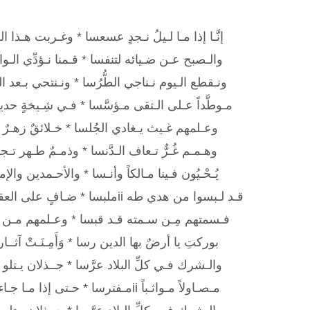
إنَّـا إذا مـا لـيلُ نـجدٍ عسعسا * وغـربت هـذا ال
والـصبح عـن ضـيائه لتنفسا * قـمنا نـؤدِّي الـ
ونـقطع الـيوم نـناجي الطُّرُسا * ونـنتحي بـعد 
مـوطَّداً عـلى الـتقى مـؤسَّسا * فـي شِـيخةٍ حد
وعـلمهم غـيث يـغادي الجُلسا * خـلائقٌ زهـرٌ ت
وهـمـم غُـرٌّ تـعاف الـدَّنسا * وذمـمٌ طـهر تـجا
يُـحْـيُون فـينا مـالكاً وأنـسا * والأحـمدين والإ
قـد لـبسوا من هدي طه iiملبسا * ضـافٍ على العقل يفوق السندسا
فـسمتهم مِـن سـمته قـد قبسا * وعـلمهم مـن وحـيه iiت
بوركتِ يا أرضٌ بها الدين رسا * وَأَمِـنَـتْ آثــاره
والـشرك فـي كلِّ البلاد عرَّسا * جــذلان يـتلو كُـت
مـصـاولاً مـواثـباً iiمـفترسا * حـتى إذا مـا جـاء جَلْساً جَلَسَا