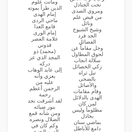
وماتت علوم
تحت الجنادل
الدين طراً بموته
ومروي الصدى
إمام الهدى
من فيض علم
ماحي الردى
ونائل
قامع العدا
وشيخ الشيوخ
إمام الورى
الجد فرد
علامة العصر
الفضائل
قدوتي
وجل مقاماً عن
(محمد) ذو
لحوق المطاول
المجد الذي عز
سلالة انجاب
دركه
زكي الخصائل
إلى عابد الوهاب
تبل ثراه
يعزي وأنه
بالضحى
عليه من
والأصائل
الرحمن أعظم
وقام مقامات
رحمة
الهدى بالدلائل
لقد أشرقت نجد
لمن كان
بنور ضيائه
مظلوماً وليس
ومن شأنه قمع
بخاذل
الضلال ونصره
بماضي سنان
وكم كان في
دامغ للأباطل
الدين الحنيف