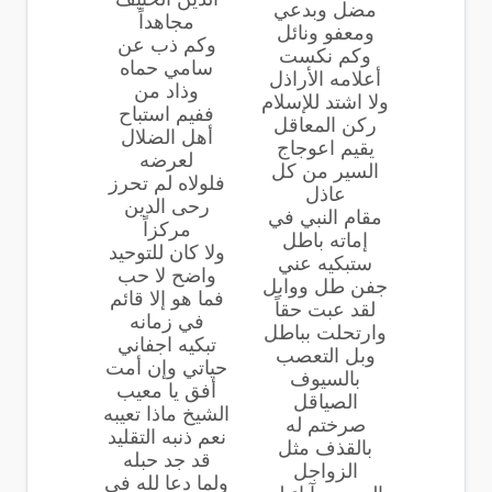
مضل وبدعي
مجاهداً
ومعفو ونائل
وكم ذب عن
وكم نكست
سامي حماه
أعلامه الأراذل
وذاد من
ولا اشتد للإسلام
ففيم استباح
ركن المعاقل
أهل الضلال
يقيم اعوجاج
لعرضه
السير من كل
فلولاه لم تحرز
عاذل
رحى الدين
مقام النبي في
مركزاً
إماته باطل
ولا كان للتوحيد
ستبكيه عني
واضح لا حب
جفن طل ووابل
فما هو إلا قائم
لقد عبت حقاً
في زمانه
وارتحلت بباطل
تبكيه اجفاني
وبل التعصب
حياتي وإن أمت
بالسيوف
أفق يا معيب
الصياقل
الشيخ ماذا تعيبه
صرختم له
نعم ذنبه التقليد
بالقذف مثل
قد جد حبله
الزواجل
ولما دعا لله في