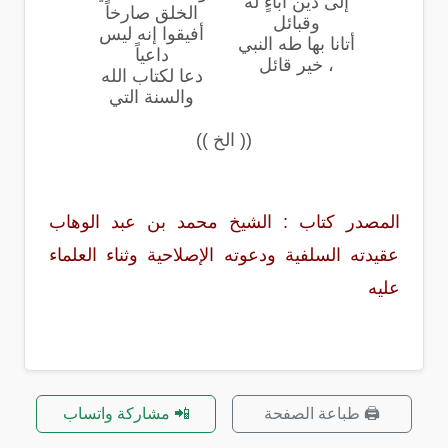
إلى دين آباءٍ له
الخلق صارخاً
وقبائل
أفيقوا إنه ليس
أتانا بها طه النبي
داعياً
، خير قائل
دعا لكتاب الله
والسنة التي
(( الخ ))
المصدر كتاب : الشيخ محمد بن عبد الوهاب
عقيدته السلفية ودعوته الإصلاحية وثناء العلماء
عليه
🖨️ طباعة الصفحة
📲 مشاركة واتساب