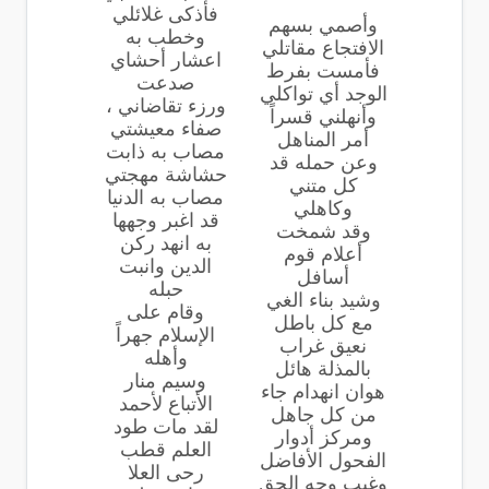
فأذكى غلائلي
وأصمي بسهم
وخطب به
الافتجاع مقاتلي
اعشار أحشاي
فأمست بفرط
صدعت
الوجد أي تواكلي
ورزء تقاضاني ،
وأنهلني قسراً
صفاء معيشتي
أمر المناهل
مصاب به ذابت
وعن حمله قد
حشاشة مهجتي
كل متني
مصاب به الدنيا
وكاهلي
قد اغبر وجهها
وقد شمخت
به انهد ركن
أعلام قوم
الدين وانبت
أسافل
حبله
وشيد بناء الغي
وقام على
مع كل باطل
الإسلام جهراً
نعيق غراب
وأهله
بالمذلة هائل
وسيم منار
هوان انهدام جاء
الأتباع لأحمد
من كل جاهل
لقد مات طود
ومركز أدوار
العلم قطب
الفحول الأفاضل
رحى العلا
وغيب وجه الحق