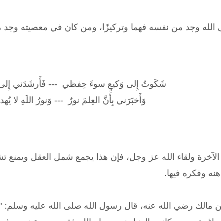
ى الله وجد من نفسه فهما وتركيزًا، ومن كان في معصيته وجد 
شَكَوتُ إِلى وَكيعٍ سوءَ حِفظي --- فَأَرشَدَني إِل
وَأَخبَرَني بِأَنَّ العِلمَ نورٌ --- وَنورُ اللَهِ لا 
الآخرة ولقاء الله عز وجل، فإن هذا يجمع شمل العقل ويمنع تشتته
نه وفكره فيها.
الك رضي الله عنه، قال رسول الله صلى الله عليه وسلم: "م