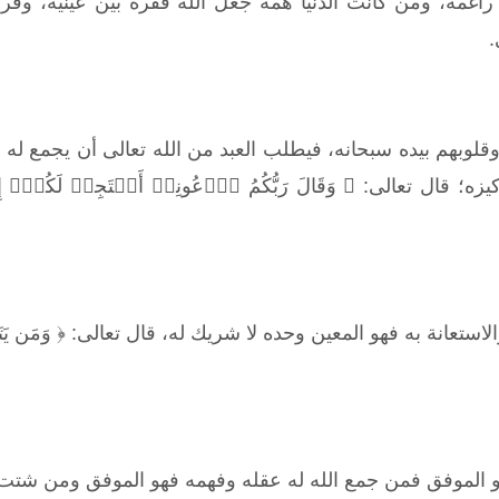
راغمة، ومن كانت الدنيا همه جعل الله فقره بين عينيه، وفرق 
.
 وقلوبهم بيده سبحانه، فيطلب العبد من الله تعالى أن يجمع ل
ال تعالى: ﴿ وَقَالَ رَبُّكُمُ ٱدۡعُونِیۤ أَسۡتَجِبۡ لَكُمۡۚ إِنَّ ٱلَّ
عانة به فهو المعين وحده لا شريك له، قال تعالى: ﴿ وَمَن یَتَوَكَّلۡ عَلَى
هو الموفق فمن جمع الله له عقله وفهمه فهو الموفق ومن شتت 