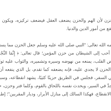
زن لأن الهم والحزن يضعف العقل فيضعف تركيزه، ويكون ذل
فع من أمور الدين والدنيا.
حمه الله تعالى: "النبي صلى الله عليه وسلم جعل الحزن مما يس
قلب، يمنعه من نهوضه وسيره وتشميره، والثواب عليه ثواب الم
 الحزن لا يجدي عليه، فإنه يضعفه كما تقدم، بل الذي ينفعه 
لسفر، فجلس في الطريق حزينًا كئيبًا، يشهد انقطاعه، وسبق
جدَّ في السير، ويحدث نفسه باللحاق بالقوم، وكلما فتر وحزن
طاع، فهكذا السالك إلى منازل الأبرار، وديار المقربين"؛ [طريق الهجرتين