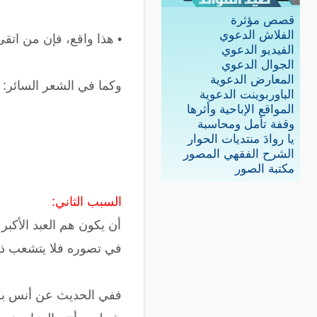
قصص مؤثرة
الفلاش الدعوي
• هذا واقع، فإن من اتق
الفيديو الدعوي
الجوال الدعوي
المعارض الدعوية
وكما في الشعر السائر:
الباوربوينت الدعوية
المواقع الإباحية وأثرها
وقفة تأمل ومحاسبة
يا روادَ منتديات الحوار
الشرح الفقهي المصور
مكتبة الصور
السبب الثاني:
أن يكون هم العبد الأكبر 
في تصوره فلا يتشعب ذه
ففي الحديث عن أنس بن م