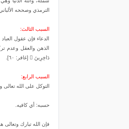
شمله، وأتته الدنيا وهي 
الترمذي وصححه الألباني
السبب الثالث:
الدعاء فإن عقول العباد
الذهن والعقل وعدم تركيزه؛ ق
دَاخِرِینَ ﴾ [غافر: ٦٠].
السبب الرابع:
التوكل على الله تعالى والاست
حسبه: أي كافيه.
فإن الله تبارك وتعالى 