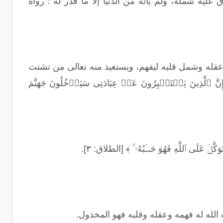
عليه شمله، ولم يأته من الدنيا إلا ما قدر له"؛ رواه
ه عقله وشمل قلبه ليفهم، ويستعيذ منه تعالى من تشتت
ذِینَ یَسۡتَكۡبِرُونَ عَنۡ عِبَادَتِی سَیَدۡخُلُونَ جَهَنَّمَ
 ٱللَّهِ فَهُوَ حَسۡبُهُۥۤۚ ﴾ [الطلاق: ٣].
الله له فهمه وعقله وقلبه فهو المخذول.