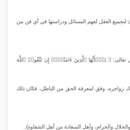
ك لتجميع العقل لفهم المسائل ودراستها في أي فن من
ـٰۤأَیُّهَا ٱلَّذِینَ ءَامَنُوۤا۟ إِن تَتَّقُوا۟ ٱللَّهَ
ترك زواجره، وفق لمعرفة الحق من الباطل، فكان ذلك
والحلال والحرام، وأهل السعادة من أهل الشقاوة).