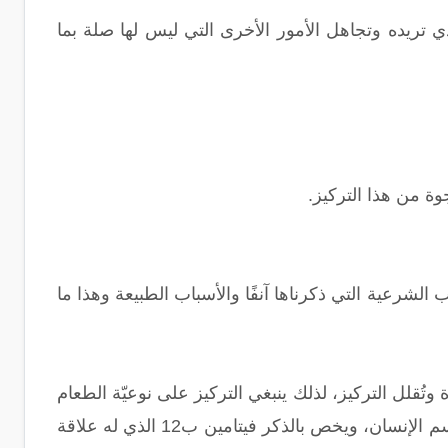
 تريده وتجاهل الأمور الأخرى التي ليس لها صلة بما
ة من هذا التركيز.
ب الشرعية التي ذكرناها آنفًا والأسباب الطبيعة وهذا ما
قلل التركيز، لذلك ينبغي التركيز على نوعيّة الطعام
المُتناولة يوميًا، بحيث تحتوي على جميع الفيتامينات والمعادن الضروريّة التي يحتاجها جسم الإنسان، ويخص بالذكر فيتامين ب12 الذي له علاقة