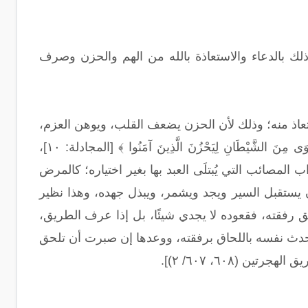
ك بالدعاء والاستعاذة بالله من الهم والحزن وصرف
تعاذ منه؛ وذلك لأن الحزن يضعف القلب، ويوهن العزم،
ويضر الإرادة، ولا شيء أحب إلى الشيطان من حزن المؤمن؛ قال تعالى: ﴿ إِنَّمَا النَّجْوَى مِنَ الشَّيْطَانِ لِيَحْزُنَ الَّذِينَ آمَنُوا ﴾ [المجادلة: ١٠]،
صائب التي يُبتلَى العبد بها بغير اختياره؛ كالمرض
أن يستقبل السير ويجد ويشمر، ويبذل جهده، وهذا نظير
 رفقته، فقعوده لا يجدي شيئًا، بل إذا عرف الطريق،
، حدث نفسه باللحاق برفقته، ووعدها إن صبرت أن تلحق
 (٦٠٨، ٦٠٧/ ٢)].