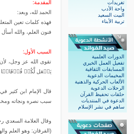
المقدمة:
تغريدات
واحة الأدب
الحمد لله، وبعد:
البيت السعيد
تربية الأبناء
فهذه كلمات تعين المتعل
فنون العلم، والله أسأل أن
السبب الأول:
الدورات العلمية
تقوى الله عز وجل، لأن الت
تفعيل العمل الخيري
المسابقات الثقافية
یَجۡعَل لَّكُمۡ فُرۡقَانࣰا ﴾ [
المخيمات الدعوية
الألعاب الحركية والذهنية
الرحلات الدعوية
قال الإمام ابن كثير ف
حلقات تحفيظ القرآن
الدعوة في المنتديات
سبب نصره ونجاته ومخرجه
ساهم في نشر الإسلام
وقال العلامة السعدي رح
(الفرقان: وهو العلم وا