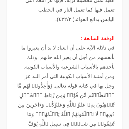
العبد بمثل معصيته لربه، فإنها نار النعم التي
تعمل فيها كما تعمل النار في الحطب
اليابس.بدائع الفوائد( ٤٣٢/٢).
الوقفة السابعة :
في دلالة الآية على أن العباد لا بد أن يغيروا ما
بأنفسهم من أجل أن يغير الله حالهم ،وذلك
بأخذهم بالأسباب الشرعية والأسباب الكونية.
ومن أمثلة الأسباب الكونية التي أمر الله عز
وجل بها في كتابه قوله تعالى: {وَأَعِدُّوا۟ لَهُم مَّا
ٱسۡتَطَعۡتُم مِّن قُوَّةࣲ وَمِن رِّبَاطِ ٱلۡخَیۡلِ
تُرۡهِبُونَ بِهِۦ عَدُوَّ ٱللَّهِ وَعَدُوَّكُمۡ وَءَاخَرِینَ مِن
دُونِهِمۡ لَا تَعۡلَمُونَهُمُ ٱللَّهُ یَعۡلَمُهُمۡۚ وَمَا
تُنفِقُوا۟ مِن شَیۡءࣲ فِی سَبِیلِ ٱللَّهِ یُوَفَّ