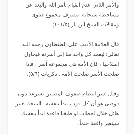
والأمر الثاني عدم القيام بأمر الله والبعد عن
مساخطه سبحانه. بتصرف مجموع فتاوى
ومقالات الشيخ ابن باز (١٠١/٥).
قال العلامة الأديب علي الطنطاوي رحمه الله
تعالى: ﻟﻴﻌﻤﺪ ﻛﻞ ﻭﺍﺣﺪ ﻣﻨﺎ ﺇﻟﻰ ﺃﺳﺮﺗﻪ ﻓﻴﺤﺎﻭﻝ
ﺇﺻﻼﺣﻬﺎ ، ﻓﺈﻥ ﺍﻷﻣﺔ ﻫﻲ ﻣﺠﻤﻮﻋﺔ ﺃﺳﺮ ، ﻓﺈﺫﺍ
ﺻﻠﺤﺖ ﺍﻷﺳﺮ ﺻﻠﺤﺖ ﺍﻷﻣﺔ . ذكريات (٥/٦).
وقيل :ﺳﺮ ﺍﻧﺘﻈﺎﻡ ﺻﻔﻮﻑ ﺍﻟﻤﺼﻠﻴﻦ ﺑﺴﺮﻋﺔ ﺩﻭﻥ
ﻓﻮﺿﻰ ﻫﻮ ﺃﻥ ﻛﻞ ﻓﺮﺩ ، ﻳﺒﺪﺃ ﺑﻨﻔﺴﻪ . ﺍﻟﻨﺘﻴﺠﺔ ﺗﻐﻴﻴﺮ
ﻫﺎﺋﻞ ﺧﻼﻝ ﻟﺤﻈﺎﺕ ﻟﻮ ﻃﺒﻘﻨﺎ ﻗﺎﻋﺪﺓ ﺍﺑﺪﺃ ﺑﻨﻔﺴﻚ
ﺳﻴﺘﻐﻴﺮ ﻭﺍﻗﻌﻨﺎ ﺣﺘﻤﺎً.