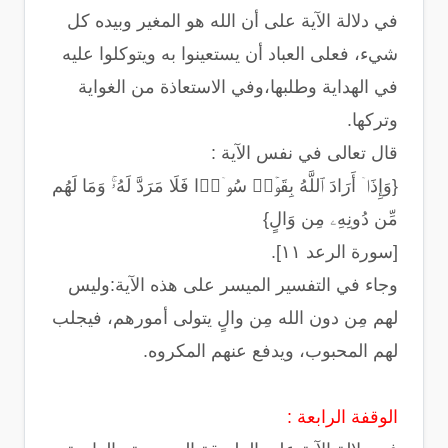
في دلالة الآية على أن الله هو المغير وبيده كل
شيء، فعلى العباد أن يستعينوا به ويتوكلوا عليه
في الهداية وطلبها،وفي الاستعاذة من الغواية
وتركها.
قال تعالى في نفس الآية :
{وَإِذَاۤ أَرَادَ ٱللَّهُ بِقَوۡمࣲ سُوۤءࣰا فَلَا مَرَدَّ لَهُۥۚ وَمَا لَهُم
مِّن دُونِهِۦ مِن وَالٍ}
[سورة الرعد ١١].
وجاء في التفسير الميسر على هذه الآية:وليس
لهم مِن دون الله مِن والٍ يتولى أمورهم، فيجلب
لهم المحبوب، ويدفع عنهم المكروه.
الوقفة الرابعة :