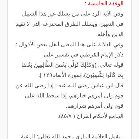
الوقفة الخامسة :
وفي الآية الرد على من يسلك غير هذا السبيل
في التغيير، ويسلك الطرق المخترعة التي لا تقيم
الدين وأهله.
وفي الدلالة على هذا المعنى أنقل بعض الأقوال :
ذكر الإمام القرطبي في تفسير على
قوله تعالى: (وَكَذَٰلِكَ نُوَلِّي بَعْضَ الظَّالِمِينَ بَعْضًا
بِمَا كَانُوا يَكْسِبُونَ).[سورة اﻷنعام١٢٩ ].
قال ابن عباس رضي الله عنه : إذا رضي الله عن
قوم ولى أمرهم خيارهم، إذا سخط الله على
قوم ولى أمرهم شرارهم.
الجامع لأحكام القرآن ( ٨٥/٧).
- يقول العلامة الرازي رحمه الله تعالى: الرعية