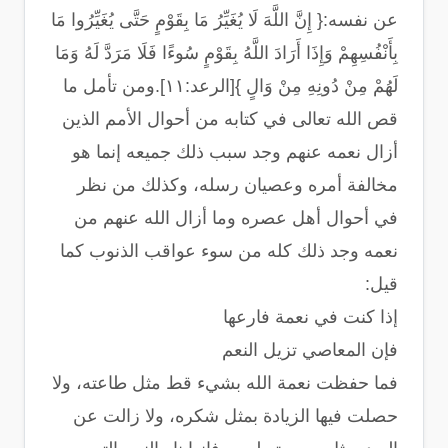
عن نفسه:{ إِنَّ اللَّهَ لَا يُغَيِّرُ مَا بِقَوْمٍ حَتَّى يُغَيِّرُوا مَا
بِأَنْفُسِهِمْ وَإِذَا أَرَادَ اللَّهُ بِقَوْمٍ سُوءًا فَلَا مَرَدَّ لَهُ وَمَا
لَهُمْ مِنْ دُونِهِ مِنْ وَالٍ }[الرعد:١١].ومن تأمل ما
قص الله تعالى في كتابه من أحوال الأمم الذين
أزال نعمه عنهم وجد سبب ذلك جميعه إنما هو
مخالفة أمره وعصيان رسله، وكذلك من نظر
في أحوال أهل عصره وما أزال الله عنهم من
نعمه وجد ذلك كله من سوء عواقب الذنوب كما
قيل:
إذا كنت في نعمة فارعها
فإن المعاصي تزيل النعم
فما حفظت نعمة الله بشيء قط مثل طاعته، ولا
حصلت فيها الزيادة بمثل شكره، ولا زالت عن