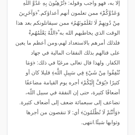
إلا به، فهو واجب وقوله‏:‏ ‏﴿‏تُرْهِبُونَ بِهِ عَدُوَّ اللَّهِ
وَعَدُوَّكُمْْ‏﴾‏ ممن تعلمون أنهم أعداؤكم‏.‏ ْ‏﴿‏وَآخَرِينَ
مِنْ دُونِهِمْ لَا تَعْلَمُونَهُمُ‏﴾‏ ممن سيقاتلونكم بعد هذا
الوقت الذي يخاطبهم الله به ْ‏﴿‏اللَّهُ يَعْلَمُهُم‏﴾‏ْ
فلذلك أمرهم بالاستعداد لهم،ومن أعظم ما يعين
على قتالهم بذلك النفقات المالية في جهاد
الكفار‏.‏ ولهذا قال تعالى مرغبًا في ذلك‏:‏ ‏﴿‏وَمَا
تُنْفِقُوا مِنْ شَيْءٍ فِي سَبِيلِ اللَّه‏﴾‏ِ قليلا كان أو
كثيرًا ‏﴿‏يُوَفَّ إِلَيْكُمْ‏﴾‏ أجره يوم القيامة مضاعفًا
أضعافًا كثيرة، حتى إن النفقة في سبيل اللّه،
تضاعف إلى سبعمائة ضعف إلى أضعاف كثيرة‏.‏‏
﴿‏وَأَنْتُمْ لَا تُظْلَمُونَ‏﴾‏ أي‏:‏ لا تنقصون من أجرها
وثوابها شيئًا‏.‏انتهى.