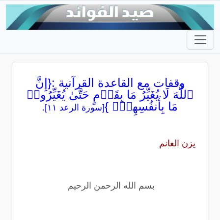
وقفات مع القاعدة القرآنية :{إِنَّ
ٱللَّهَ لَا یُغَیِّرُ مَا بِقَوۡمٍ حَتَّىٰ یُغَیِّرُوا۟
مَا بِأَنفُسِهِمۡۗ }
[سورة الرعد ١١].
يزن الغانم
بسم الله الرحمن الرحيم