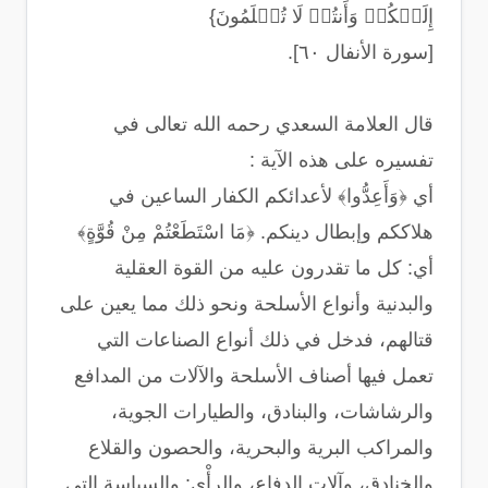
إِلَیۡكُمۡ وَأَنتُمۡ لَا تُظۡلَمُونَ}
[سورة الأنفال ٦٠].
قال العلامة السعدي رحمه الله تعالى في
تفسيره على هذه الآية :
أي ‏﴿‏وَأَعِدُّوا‏﴾‏ لأعدائكم الكفار الساعين في
هلاككم وإبطال دينكم‏.‏ ‏﴿‏مَا اسْتَطَعْتُمْ مِنْ قُوَّةٍ‏﴾‏
أي‏:‏ كل ما تقدرون عليه من القوة العقلية
والبدنية وأنواع الأسلحة ونحو ذلك مما يعين على
قتالهم، فدخل في ذلك أنواع الصناعات التي
تعمل فيها أصناف الأسلحة والآلات من المدافع
والرشاشات، والبنادق، والطيارات الجوية،
والمراكب البرية والبحرية، والحصون والقلاع
والخنادق، وآلات الدفاع، والرأْي‏:‏ والسياسة التي