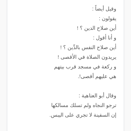
وقيل أيضاً :
ﻳﻘﻮﻟﻮﻥ :
ﺃﻳﻦ ﺻﻼﺡ ﺍﻟﺪﻳﻦ ؟ !
ﻭ ﺃﻧﺎ ﺃﻗﻮﻝ :
ﺃﻳﻦ ﺻﻼﺡ ﺍﻟﻨﻔﺲ ﺑﺎﻟﺪِّﻳﻦ ؟ !
ﻳﺮﻳﺪﻭﻥ ﺍﻟﺼﻼﺓ ﻓﻲ ﺍﻷﻗﺼﻰ !
ﻭ ﺭﻛﻌﺔ ﻓﻲ ﻣﺴﺠﺪ ﻗﺮﺏ ﺑﻴﺘﻬﻢ
ﻫﻲ ﻋﻠﻴﻬﻢ أقصى!.
وقال أبو العتاهية :
ترجو النجاه ولم تسلك مسالكها
إن السفينة لا تجري على اليبس.