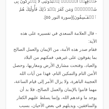
خَوۡفِهِمۡ أَمۡنࣰاۚ یَعۡبُدُونَنِی لَا یُشۡرِكُونَ بِی
شَیۡـࣰٔاۚ وَمَن كَفَرَ بَعۡدَ ذَ ٰ⁠لِكَ فَأُولَٰئِكَ هُمُ
ٱلۡفَـٰسِقُونَ}[سورة النور ٥٥].
- قال العلامة السعدي في تفسيره على هذه
الآية:
فقام صدر هذه الأمة، من الإيمان والعمل الصالح
بما يفوقون على غيرهم، فمكنهم من البلاد
والعباد، وفتحت مشارق الأرض ومغاربها، وحصل
الأمن التام والتمكين التام، فهذا من آيات الله
العجيبة الباهرة، ولا يزال الأمر إلى قيام الساعة،
مهما قاموا بالإيمان والعمل الصالح، فلا بد أن
يوجد ما وعدهم الله، وإنما يسلط عليهم الكفار
والمنافقين، ويديلهم في بعض الأحيان، بسبب