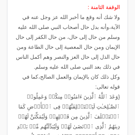
الوقفة الثامنة :
ولا شك أنه وقع ما أخبر الله عز وجل عنه في
الآية،وأنه بدل حال أصحاب النبي صلى الله عليه
وسلم من حال إلى حال، من حال الكفر إلى حال
الإيمان ومن حال المعصية إلى حال الطاعة ومن
حال الذل إلى حال العز والنصر وهم أكمل الناس
في ذلك بعد النبي صلى الله عليه وسلم.
وكل ذلك كان بالإيمان والعمل الصالح،كما في
قوله تعالى:
{وَعَدَ ٱللَّهُ ٱلَّذِینَ ءَامَنُوا۟ مِنكُمۡ وَعَمِلُوا۟
ٱلصَّـٰلِحَـٰتِ لَیَسۡتَخۡلِفَنَّهُمۡ فِی ٱلۡأَرۡضِ كَمَا
ٱسۡتَخۡلَفَ ٱلَّذِینَ مِن قَبۡلِهِمۡ وَلَیُمَكِّنَنَّ لَهُمۡ
دِینَهُمُ ٱلَّذِی ٱرۡتَضَىٰ لَهُمۡ وَلَیُبَدِّلَنَّهُم مِّنۢ بَعۡدِ