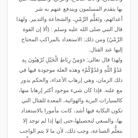
بها يتقدم المسلمون ويندفع عنهم به شر
أعدائهم، وتَعَلُّم الرَّمْيِ، والشجاعة والتدبير‏.‏ ولهذا
قال النبي صلى الله عليه وسلم ‏:‏ (‏ألا إن القوة
الرَّمْيُ‏)‏ ومن ذلك‏:‏ الاستعداد بالمراكب المحتاج
إليها عند القتال.
ولهذا قال تعالى‏:‏ ‏﴿‏وَمِنْ رِبَاطِ الْخَيْلِ تُرْهِبُونَ بِهِ
عَدُوَّ اللَّهِ وَعَدُوَّكُمْ‏﴾‏ وهذه العلة موجودة فيها في
ذلك الزمان، وهي إرهاب الأعداء، والحكم يدور
مع علته‏.‏ فإذا كان شيء موجود أكثر إرهابا منها،
كالسيارات البرية والهوائية، المعدة للقتال التي
تكون النكاية فيها أشد، كانت مأمورا بالاستعداد
بها، والسعي لتحصيلها،حتى إنها إذا لم توجد إلا
بتعلُّم الصناعة، وجب ذلك، لأن ما لا يتم الواجب