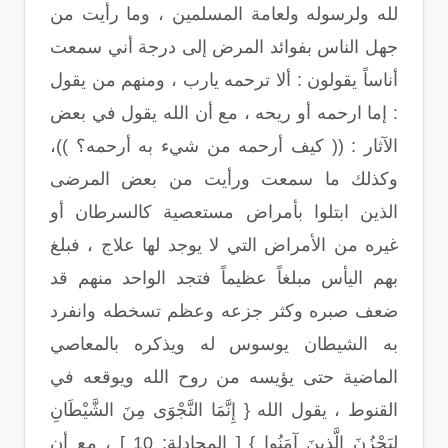
لله ولرسوله ولعامة المسلمين ، وما رأيت من
جهل الناس بفوائد المرض إلى درجة أني سمعت
أناساً يقولون : ألا ترحمه يارب ، ومنهم من يقول
: إما ارحمه أو ريحه ، مع أن الله يقول في بعض
الآثار : (( كيف أرحمه من شيء به أرحمه؟ ))،
وكذلك ما سمعت ورأيت من بعض المرضى
الذين ابتلوا بأمراض مستعصية كالسرطان أو
غيره من الأمراض التي لا يوجد لها علاج ، فبلغ
بهم اليأس مبلغاً عظيماً فتجد الواحد منهم قد
ضعف صبره وكثر جزعه وعظم تسخطه وانفرد
به الشيطان يوسوس له ويذكره بالمعاصي
الماضية حتى يؤيسه من روح الله ويوقعه في
القنوط ، يقول الله { إِنَّمَا النَّجْوَى مِنَ الشَّيْطَانِ
لِيَحْزُنَ الَّذِينَ آمَنُوا } [ المجادلة: 10 ] ، مع أن