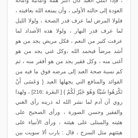
، فإذا ابتلي العبد كان أكثر همه وأمانيه وآماله
العودة إلى حالته الأولى ، وأن يمتعه الله بعافيته ،
فلولا المرض لما عرف قدر الصحة ، ولولا الليل
لما عرف قدر النهار ، ولولا هذه الأضداد لما
عرفت كثير من النعم ، فكل مريض يجد من هو
أشد مرضاً فيحمد الله ،وكل غني يجد من هو
أغنى منه ، وكل فقير يجد من هو أفقر منه ، ثم
كم نسبة صحة العبد إلى مرضه فوق ما فيه من
الفوائد والمنافع التي يجهلها العبد { وَعَسَى أَنْ
تَكْرَهُوا شَيْئًا وَهُوَ خَيْرٌ لَكُمْ } [ البقرة :216] ، ولهذا
روي أن آدم لما نشر الله له ذريته رأى الغني
والفقير وحسن الصورة ، ورأى الصحيح على
هئيته والمبتلى على هيئته ، ورأى الأنبياء على
هيئتهم مثل السرج ، قال : يارب ألا سويت بين