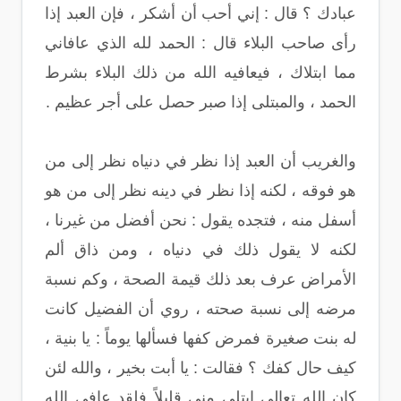
عبادك ؟ قال : إني أحب أن أشكر ، فإن العبد إذا
رأى صاحب البلاء قال : الحمد لله الذي عافاني
مما ابتلاك ، فيعافيه الله من ذلك البلاء بشرط
الحمد ، والمبتلى إذا صبر حصل على أجر عظيم .
والغريب أن العبد إذا نظر في دنياه نظر إلى من
هو فوقه ، لكنه إذا نظر في دينه نظر إلى من هو
أسفل منه ، فتجده يقول : نحن أفضل من غيرنا ،
لكنه لا يقول ذلك في دنياه ، ومن ذاق ألم
الأمراض عرف بعد ذلك قيمة الصحة ، وكم نسبة
مرضه إلى نسبة صحته ، روي أن الفضيل كانت
له بنت صغيرة فمرض كفها فسألها يوماً : يا بنية ،
كيف حال كفك ؟ فقالت : يا أبت بخير ، والله لئن
كان الله تعالى ابتلى مني قليلاً فلقد عافى الله