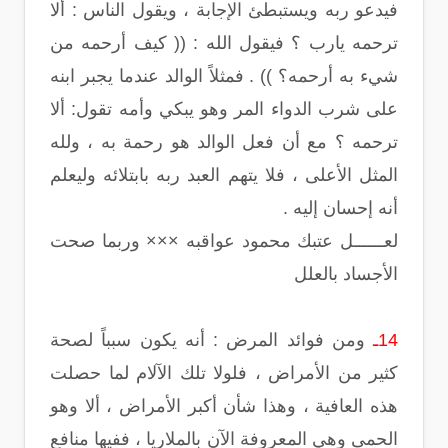
فيدعو ربه ويستبطئ الإجابة ، ويقول الناس : ألا
ترحمه يارب ؟ فيقول الله : (( كيف أرحمه من
شيء به أرحمه؟ )) . فمثلاً الوالد عندما يجبر ابنه
على شرب الدواء المر وهو يبكي وأمه تقول: ألا
ترحمه ؟ مع أن فعل الوالد هو رحمة به ، ولله
المثل الأعلى ، فلا يتهم العبد ربه بابتلائه وليعلم
أنه إحسان إليه .
لعــــــل عتبك محمود عواقبه ××× وربما صحت
الأجساد بالعلل
14ـ
ومن فوائد المرض : أنه يكون سبباً لصحة
كثير من الأمراض ، فلولا تلك الآلام لما حصلت
هذه العافية ، وهذا شأن أكبر الأمراض ، ألا وهو
الحمى وهي المعروفة الآن بالملاريا ، ففيها منافع