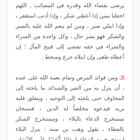
يرضى بقضاء الله وقدره في المصائب ، اللهم
اجعلنا ممن إذا أعطي شكر ، وإذا أذنب استغفر ،
وإذا ابتلي صبر ، ومن لم ينعم الله عليه بالصبر
والشكر فهو بشر حال ، وكل واحدة من السراء
والضراء في حقه تفضي إلى قبيح المآل ؛ إن
أعطاه طغى وإن ابتلاه جزع وسخط .
5ـ
ومن فوائد المرض وتمام نعمة الله على عبده
، أن ينزل به من الضر والشدائد ما يلجئه إلى
المخاوف حتى يلجئه إلى التوحيد ، ويتعلق قلبه
بربه فيدعوه مخلصاً له الدين ، فسبحان
مستخرج الدعاء بالبلاء ، ومستخرج الشكر
بالعطاء ، يقول وهب بن منبه : ينزل البلاء
ليستخرج به الدعاء { وَإِذَا أَنْعَمْنَا عَلَى الإِنْسَانِ