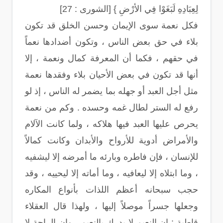
لِعِبَادِهِ لَبَغَوْا فِي الأرْضِ } [الشورى : 27]
فكل نعمة سوى الإيمان وحسن الخلق قد تكون
بلاء في حق بعض الناس ، وتكون أضدادها نعماً
في حقهم ، فكما أن المعرفة كمال ونعمة ، إلا
أنها قد تكون في بعض الأحيان بلاء وفقدها نعمة
مثل أجل العبد أو جهله بما يضمر له الناس ، إذ لو
رفع له الستر لطال غمه وحسده . وكم من نعمة
يحرص عليها العبد فيها هلاكه ، ولما كانت الآلام
والأمراض أدوية للأرواح والأبدان وكانت كمالاً
للإنسان ، فإن فاطره وبارئه ما أمرضه إلا ليشفيه
، وما ابتلاه إلا ليعافيه ، وما أماته إلا ليحييه ، وقد
حجب سبحانه أعظم اللذات بأنواع المكاره
وجعلها جسراً موصلاً إليها ، ولهذا قال العقلاء
قاطبة : إن النعيم لا يدرك بالنعيم ، وإن الراحة لا