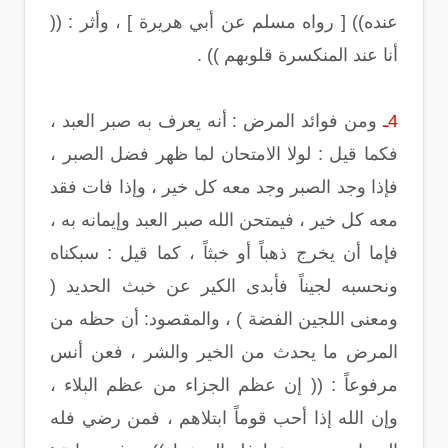
عنده)) [ رواه مسلم عن أبي هريرة ] ، وأثر : ((
أنا عند المنكسرة قلوبهم )) .
4ـ
ومن فوائد المرض : أنه يعرف به صبر العبد ،
فكما قيل : لولا الامتحان لما ظهر فضل الصبر ،
فإذا وجد الصبر وجد معه كل خير ، وإذا فات فقد
معه كل خير ، فيمتحن الله صبر العبد وإيمانه به ،
فإما أن يخرج ذهباً أو خبثاً ، كما قيل : سبكناه
ونحسبه لجيناً فأبدى الكير عن خبث الحديد (
ومعنى اللجين الفضة ) ، والمقصود: أن حظه من
المرض ما يحدث من الخير والشر ، فعن أنس
مرفوعاً : (( إن عظم الجزاء من عظم البلاء ،
وإن الله إذا أحب قوماً ابتلاهم ، فمن رضي فله