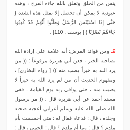
يئس من الخلق وتعلق بالله جاءه الفرج ، وهذه
عبودية لا يمكن أن تحصل إلا بمثل هذه الشدة {
حَتَّى إِذَا اسْتَيْئَسَ الرُّسُلُ وَظَنُّوا أَنَّهُمْ قَدْ كُذِبُوا
جَاءَهُمْ نَصْرُنَا } [ يوسف : 110] .
9ـ
ومن فوائد المرض: أنه علامة على إرادة الله
بصاحبه الخير ، فعن أبي هريرة مرفوعاً : (( من
يرد الله به خيراً يصب منه )) [ رواه البخاري] ،
ومفهوم الحديث أن من لم يرد الله به خيراً لا
يصيب منه ، حتى يوافي ربه يوم القيامة ، ففي
مسند أحمد عن أبي هريرة قال : (( مر برسول
الله صلى الله عليه وسلم أعرابي أعجبه صحته
وجلده ، قال : فدعاه فقال له : متى أحسست بأم
ملدم ؟ قال : وما أم ملدم ؟ قال : الحمى ، قال :