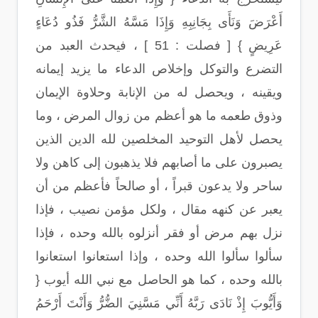
أَعْرَضَ وَنَأَى بِجَانِبِهِ وَإِذَا مَسَّهُ الشَّرُّ فَذُو دُعَاءٍ
عَرِيضٍ } [ فصلت : 51 ] ، فيحدث العبد من
التضرع والتوكل وإخلاص الدعاء ما يزيد إيمانه
ويقينه ، ويحصل له من الإنابة وحلاوة الإيمان
وذوق طعمه ما هو أعظم من زوال المرض ، وما
يحصل لأهل التوحيد المخلصين لله الدين الذين
يصبرون على ما أصابهم فلا يذهبون إلى كاهن ولا
ساحر ولا يدعون قبراً ، أو صالحاً فأعظم من أن
يعبر عن كنهه مقال ، ولكل مؤمن نصيب ، فإذا
نزل بهم مرض أو فقر أنزلوه بالله وحده ، فإذا
سألوا سألوا الله وحده ، وإذا استعانوا استعانوا
بالله وحده ، كما هو الحاصل مع نبي الله أيوب {
وَأَيُّوبَ إِذْ نَادَى رَبَّهُ أَنِّي مَسَّنِيَ الضُّرُّ وَأَنْتَ أَرْحَمُ