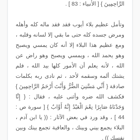
الرَّاحِمِينَ } [ الأنبياء : 83 ] .
وتأمل عظيم بلاء أيوب فقد فقد ماله كله وأهله
ومرض جسده كله حتى ما بقي إلا لسانه وقلبه ،
ومع عظيم هذا البلاء إلا أنه كان يمسي ويصبح
وهو يحمد الله ، ويمسي ويصبح وهو راض عن
الله ، لأنه يعلم أن الأمور كلها بيد الله ، فلم
يشتك ألمه وسقمه لأحد ، ثم نادى ربه بكلمات
صادقة { أَنِّي مَسَّنِيَ الضُّرُّ وَأَنْتَ أَرْحَمُ الرَّاحِمِينَ }
فكشف الله ضره وأثنى عليه ، فقال : { إِنَّا
وَجَدْنَاهُ صَابِرًا نِعْمَ الْعَبْدُ إِنَّهُ أَوَّابٌ } [ سورة ص :
44 ] ، وقد ورد في بعض الآثار : (( يا ابن آدم ،
البلاء يجمع بيني وبينك ، والعافية تجمع بينك وبين
نفسك )) .