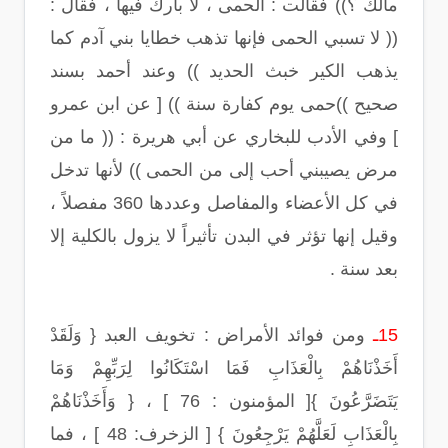
مالك ؟)) فقالت : الحمى ، لا بارك فيها ، فقال :
(( لا تسبي الحمى فإنها تذهب خطايا بني آدم كما
يذهب الكير خبث الحديد )) وعند أحمد بسند
صحيح ))حمى يوم كفارة سنة )) [ عن ابن عمرو
] وفي الأدب للبخاري عن أبي هريرة : (( ما من
مرض يصيبني أحب إلى من الحمى )) لأنها تدخل
في كل الأعضاء والمفاصل وعددها 360 مفصلاً ،
وقيل إنها تؤثر في البدن تأثيراً لا يزول بالكلية إلا
بعد سنة .
15ـ
ومن فوائد الأمراض : تخويف العبد { وَلَقَدْ
أَخَذْنَاهُمْ بِالْعَذَابِ فَمَا اسْتَكَانُوا لِرَبِّهِمْ وَمَا
يَتَضَرَّعُونَ }[ المؤمنون : 76 ] ، { وَأَخَذْنَاهُمْ
بِالْعَذَابِ لَعَلَّهُمْ يَرْجِعُونَ } [ الزخرف: 48 ] ، فما