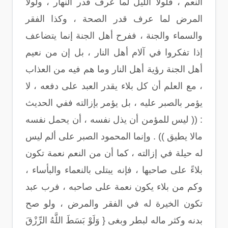
النعم ، فلولا الليل لما عرف قدر النهار ، ولولا
المرض لما عرف قدر الصحة ، وكذا الفقر
والسماء والجنة ، ففرح أهل الجنة إنما يتضاعف
إذا تفكروا في آلام أهل النار ، بل إن من نعيم
أهل الجنة رؤية أهل النار وما هم فيه من العذاب
، مع العلم أن كل بلاء يقدر العبد على دفعه ، لا
يؤمر بالصبر عليه ، بل يؤمر بإزالته ففي الحديث
: (( ليس للمؤمن أن يذل نفسه ، أن يحمل نفسه
مالا يطيق )) . وإنما المحمود الصبر على ألم ليس
له حيلة في إزالته ، كما أن من النعم نعمة تكون
بلاءً على صاحبها ، فإنه يبتلى بالنعماء والبأساء ،
وكم من بلاء يكون نعمة على صاحبه ، فرب عبد
تكون الخيرة له في الفقر والمرض ، ولو صح
بدنه وكثر ماله لبطر وبغى { وَلَوْ بَسَطَ اللَّهُ الرِّزْقَ