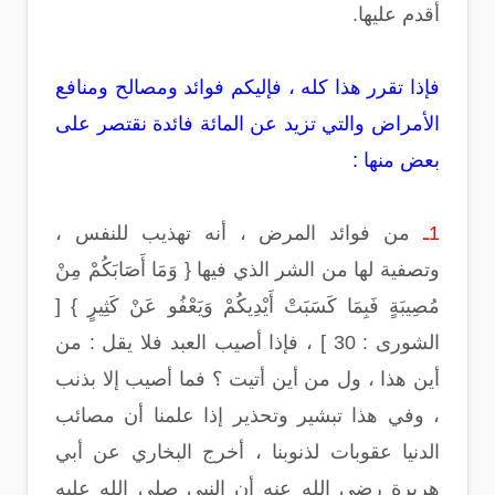
أقدم عليها.
فإذا تقرر هذا كله ، فإليكم فوائد ومصالح ومنافع
الأمراض والتي تزيد عن المائة فائدة نقتصر على
بعض منها :
1ـ
من فوائد المرض ، أنه تهذيب للنفس ،
وتصفية لها من الشر الذي فيها { وَمَا أَصَابَكُمْ مِنْ
مُصِيبَةٍ فَبِمَا كَسَبَتْ أَيْدِيكُمْ وَيَعْفُو عَنْ كَثِيرٍ } [
الشورى : 30 ] ، فإذا أصيب العبد فلا يقل : من
أين هذا ، ول من أين أتيت ؟ فما أصيب إلا بذنب
، وفي هذا تبشير وتحذير إذا علمنا أن مصائب
الدنيا عقوبات لذنوبنا ، أخرج البخاري عن أبي
هريرة رضي الله عنه أن النبي صلى الله عليه