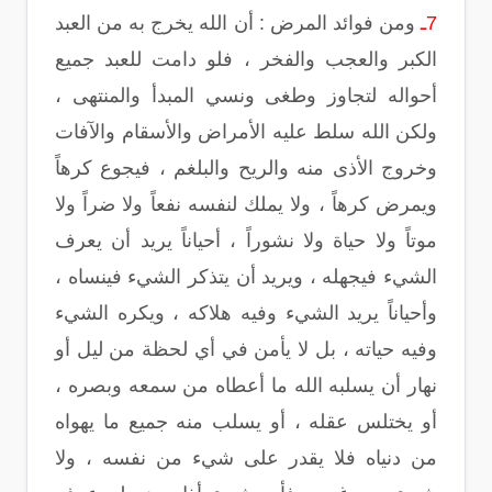
7ـ
ومن فوائد المرض : أن الله يخرج به من العبد
الكبر والعجب والفخر ، فلو دامت للعبد جميع
أحواله لتجاوز وطغى ونسي المبدأ والمنتهى ،
ولكن الله سلط عليه الأمراض والأسقام والآفات
وخروج الأذى منه والريح والبلغم ، فيجوع كرهاً
ويمرض كرهاً ، ولا يملك لنفسه نفعاً ولا ضراً ولا
موتاً ولا حياة ولا نشوراً ، أحياناً يريد أن يعرف
الشيء فيجهله ، ويريد أن يتذكر الشيء فينساه ،
وأحياناً يريد الشيء وفيه هلاكه ، ويكره الشيء
وفيه حياته ، بل لا يأمن في أي لحظة من ليل أو
نهار أن يسلبه الله ما أعطاه من سمعه وبصره ،
أو يختلس عقله ، أو يسلب منه جميع ما يهواه
من دنياه فلا يقدر على شيء من نفسه ، ولا