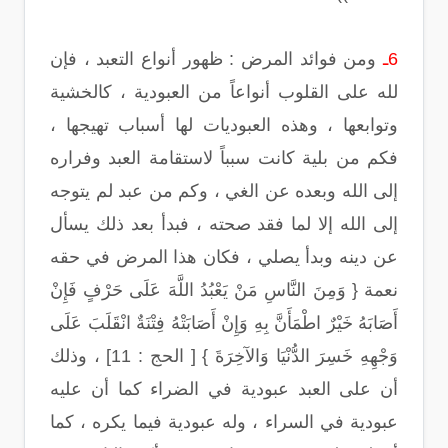
6ـ
ومن فوائد المرض : ظهور أنواع التعبد ، فإن
لله على القلوب أنواعاً من العبودية ، كالخشية
وتوابعها ، وهذه العبوديات لها أسباب تهيجها ،
فكم من بلية كانت سبباً لاستقامة العبد وفراره
إلى الله وبعده عن الغي ، وكم من عبد لم يتوجه
إلى الله إلا لما فقد صحته ، فبدأ بعد ذلك يسأل
عن دينه وبدأ يصلي ، فكان هذا المرض في حقه
نعمة { وَمِنَ النَّاسِ مَنْ يَعْبُدُ اللَّهَ عَلَى حَرْفٍ فَإِنْ
أَصَابَهُ خَيْرٌ اطْمَأَنَّ بِهِ وَإِنْ أَصَابَتْهُ فِتْنَةٌ انْقَلَبَ عَلَى
وَجْهِهِ خَسِرَ الدُّنْيَا وَالآخِرَةَ } [ الحج : 11] ، وذلك
أن على العبد عبودية في الضراء كما أن عليه
عبودية في السراء ، وله عبودية فيما يكره ، كما