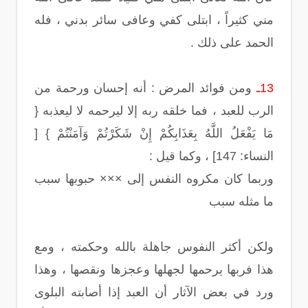
مني كثيراً ، ابتلى كفي وعافى سائر بدني ، فله
الحمد على ذلك .
13ـ
ومن فوائد المرض : أنه إحسان ورحمة من
الرب للعبد ، فما خلقه ربه إلا ليرحمه لا ليعذبه {
مَا يَفْعَلُ اللَّهُ بِعَذَابِكُمْ إِنْ شَكَرْتُمْ وَآمَنْتُمْ } [
النساء: 147] ، وكما قيل :
وربما كان مكروه النفس إلى ××× حبوبها سبب
ما مثله سبب
ولكن أكثر النفوس جاهلة بالله وحكمته ، ومع
هذا فربها يرحمها لجهلها وعجزها ونقصها ، وهذا
ورد في بعض الآثار أن العبد إذا أصابته البلوى