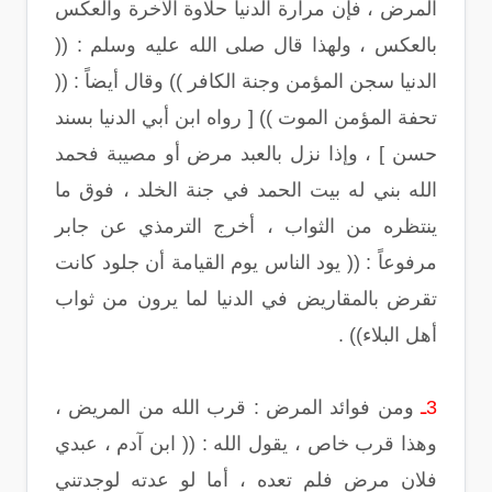
المرض ، فإن مرارة الدنيا حلاوة الآخرة والعكس
بالعكس ، ولهذا قال صلى الله عليه وسلم : ((
الدنيا سجن المؤمن وجنة الكافر )) وقال أيضاً : ((
تحفة المؤمن الموت )) [ رواه ابن أبي الدنيا بسند
حسن ] ، وإذا نزل بالعبد مرض أو مصيبة فحمد
الله بني له بيت الحمد في جنة الخلد ، فوق ما
ينتظره من الثواب ، أخرج الترمذي عن جابر
مرفوعاً : (( يود الناس يوم القيامة أن جلود كانت
تقرض بالمقاريض في الدنيا لما يرون من ثواب
أهل البلاء)) .
3ـ
ومن فوائد المرض : قرب الله من المريض ،
وهذا قرب خاص ، يقول الله : (( ابن آدم ، عبدي
فلان مرض فلم تعده ، أما لو عدته لوجدتني