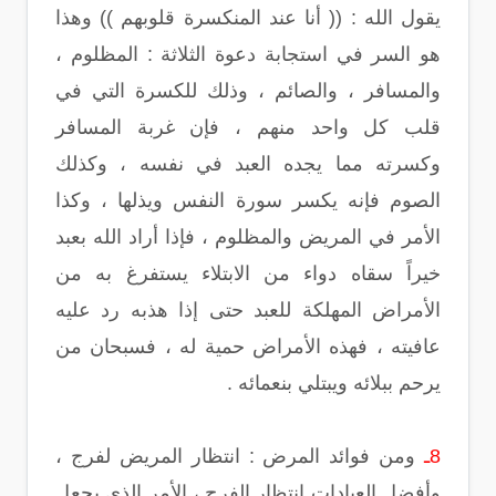
يقول الله : (( أنا عند المنكسرة قلوبهم )) وهذا
هو السر في استجابة دعوة الثلاثة : المظلوم ،
والمسافر ، والصائم ، وذلك للكسرة التي في
قلب كل واحد منهم ، فإن غربة المسافر
وكسرته مما يجده العبد في نفسه ، وكذلك
الصوم فإنه يكسر سورة النفس ويذلها ، وكذا
الأمر في المريض والمظلوم ، فإذا أراد الله بعبد
خيراً سقاه دواء من الابتلاء يستفرغ به من
الأمراض المهلكة للعبد حتى إذا هذبه رد عليه
عافيته ، فهذه الأمراض حمية له ، فسبحان من
يرحم ببلائه ويبتلي بنعمائه .
8ـ
ومن فوائد المرض : انتظار المريض لفرج ،
وأفضل العبادات انتظار الفرج ، الأمر الذي يجعل