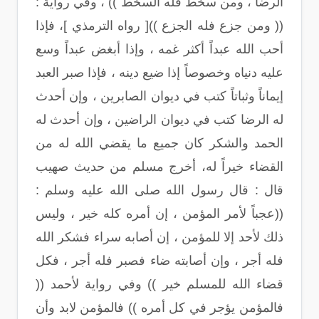
الرضا ، ومن سخط فله السخط )) ، وفي رواية :
(( ومن جزع فله الجزع ))[ رواه الترمذي ]، فإذا
أحب الله عبداً أكثر غمه ، وإذا أبغض عبداً وسع
عليه دنياه وخصوصاً إذا ضيع دينه ، فإذا صبر العبد
إيماناً وثباتاً كتب في ديوان الصابرين ، وإن أحدث
له الرضا كتب في ديوان الراضين ، وإن أحدث له
الحمد والشكر كان جميع ما يقضي الله له من
القضاء خيراً له، أخرج مسلم من حديث صهيب
قال : قال رسول الله صلى الله عليه وسلم :
((عجباً لأمر المؤمن ، إن أمره كله خير ، وليس
ذلك لأحد إلا للمؤمن ، إن أصابه سراء فشكر الله
فله أجر ، وإن أصابته ضاء فصبر فله أجر ، فكل
قضاء الله للمسلم خير )) وفي رواية لأحمد ((
فالمؤمن يؤجر في كل أمره )) فالمؤمن لابد وأن