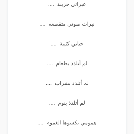
عبراتي حزينة ....
نبرات صوتي متقطعة ....
حياتي كئيبة ....
لم أتلذذ بطعام ....
لم أتلذذ بشراب ....
لم أتلذذ بنوم ....
همومي تكسوها الغموم ....