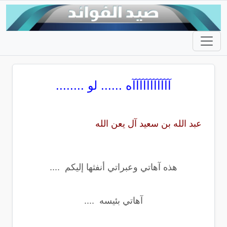
آآآآآآآآآآآه
...... لو ........
عبد الله بن سعيد آل يعن الله
هذه آهاتي وعبراتي أنفثها إليكم ....
آهاتي بئيسه ....