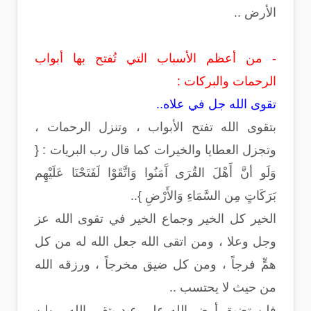
الأرض ..
- من أعظم الأسباب التي تُفتح بها أبواب
الرحمات والبركات :
تقوى الله جل في علاه..
بتقوى الله تفتح الأبواب ، وتنزل الرحمات ،
وتجزل العطايا والخيرات كما قال رب البريات : {
وَلَو أنَّ أَهْلَ القُرَى آَمَنُوا وَاتَّقَوْا لَفَتَحْنَا عَلَيْهِم
بَرَكَاتٍ مِن السَّمَاءِ وَالأَرْضِ }..
الخير كل الخير وجماع الخير في تقوى الله عز
وجل وعلا ، ومن اتقى الله جعل الله له من كل
همٍّ فرجاً ، ومن كل ضيق مخرجاً ، ورزقه الله
من حيث لا يحتسب ..
فلن تضيق أرض الله على عبدٍ يتقي الله ، ولن