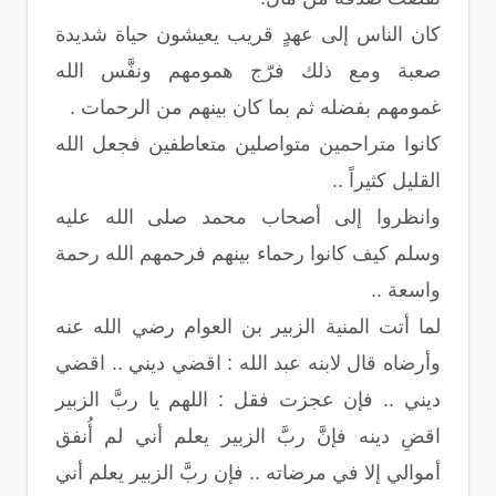
كان الناس إلى عهدٍ قريب يعيشون حياة شديدة
صعبة ومع ذلك فرّج همومهم ونفَّس الله
غمومهم بفضله ثم بما كان بينهم من الرحمات .
كانوا متراحمين متواصلين متعاطفين فجعل الله
القليل كثيراً ..
وانظروا إلى أصحاب محمد صلى الله عليه
وسلم كيف كانوا رحماء بينهم فرحمهم الله رحمة
واسعة ..
لما أتت المنية الزبير بن العوام رضي الله عنه
وأرضاه قال لابنه عبد الله : اقضي ديني .. اقضي
ديني .. فإن عجزت فقل : اللهم يا ربَّ الزبير
اقضِ دينه فإنَّ ربَّ الزبير يعلم أني لم أُنفق
أموالي إلا في مرضاته .. فإن ربَّ الزبير يعلم أني