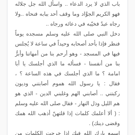
باب الذي لا يرد الدعاء .. واسأل الله جل جلاله
فهو الكريم الجوَّاد وما وقف أحد ببابه فنحاه ..ولا
رجاه عبدٌ فخيّبه في دعائه ورجاه ..
دخل النبي صلى الله عليه وسلم مسجده يوماً
فنظر فإذا بأحد أصحابه وحيداً في ساعة لا يُجلس
فيها في المسجد - وهو أرحم بنا من أمهاتنا وأبرُّ
بنا من أنفسنا - فسأله ما الذي أجلسك يا أبا
امامة ؟ ما الذي أجلسك في هذه الساعة ؟ ،
فقال : يا رسول الله هموم أصابتني وديون
ركبتني .. أصابني الهم وغلبني الدين - الذي هو
هم الليل وذل النهار - فقال صلى الله عليه وسلم
: ( ألا أعلمك كلمات إذا قلتهنّ أذهب الله همك
وقضى دينك) .
اسمع بارك الله فيك إذا خرجت الكلمات من