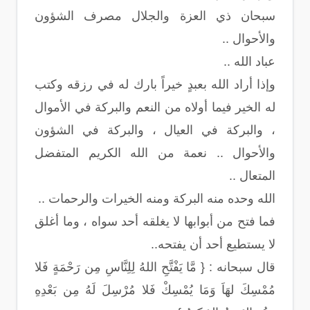
سبحان ذي العزة والجلال مصرف الشؤون
والأحوال ..
عباد الله ..
وإذا أراد الله بعبدٍ خيراً بارك له في رزقه وكتب
له الخير فيما أولاه من النعم والبركة في الأموال
، والبركة في العيال ، والبركة في الشؤون
والأحوال .. نعمة من الله الكريم المتفضل
المتعال ..
الله وحده منه البركة ومنه الخيرات والرحمات ..
فما فتح من أبوابها لا يغلقه أحد سواه ، وما أغلق
لا يستطيع أحد أن يفتحه..
قال سبحانه : { مَّا يَفْتَّحِ اللهُ لِلِنَّاسِ مِن رَحْمَةٍ فَلا
مُمْسِكَ لهَاَ وَمَا يُمْسِكْ فَلا مُرْسِلَ لَهُ مِن بَعْدِهِ