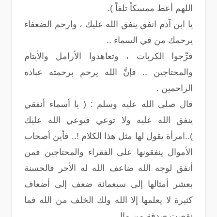
اللهم أعط ممسكاً تلفاً ).
يا ابن آدم انفق ينفق الله عليك ، وارحم الضعفاء
يرحمك من في السماء ..
فرِّجوا الكربات ، وتعاهدوا الأرامل والأيتام
والمحتاجين .. فإنَّ الله يرحم برحمته عباده
الراحمين .
قال صلى الله عليه وسلم : ( يا أسماء أنفقي
ينفق الله عليه ولا توعي فيوعي الله عليك
)..امرأة يقول لها مثل هذا الكلام !.. فأين أصحاب
الأموال ينفقونها على الفقراء والمحتاجين فمن
أنفق لوجه الله ضاعف الله له الأجر فالحسنة
بعشر أمثالها إلى سبعمائة ضعف إلى أضعاف
كثيرة لا يعلمها إلا الله ولك الخلف من الله فما
نقصت صدقة من مال.