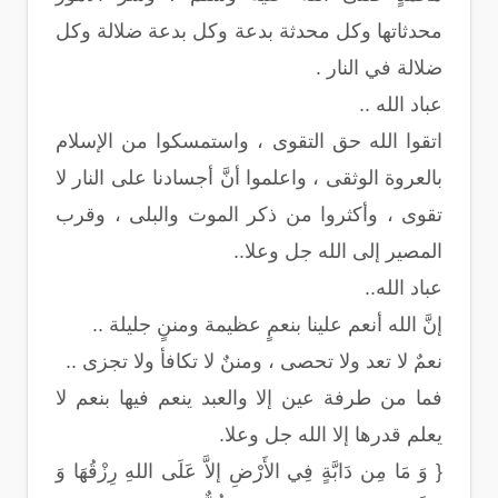
محدثاتها وكل محدثة بدعة وكل بدعة ضلالة وكل
ضلالة في النار .
عباد الله ..
اتقوا الله حق التقوى ، واستمسكوا من الإسلام
بالعروة الوثقى ، واعلموا أنَّ أجسادنا على النار لا
تقوى ، وأكثروا من ذكر الموت والبلى ، وقرب
المصير إلى الله جل وعلا..
عباد الله..
إنَّ الله أنعم علينا بنعمٍ عظيمة ومننٍ جليلة ..
نعمٌ لا تعد ولا تحصى ، ومننٌ لا تكافأ ولا تجزى ..
فما من طرفة عين إلا والعبد ينعم فيها بنعم لا
يعلم قدرها إلا الله جل وعلا.
{ وَ مَا مِن دَابَّةٍ فِي الأَرْضِ إلاَّ عَلَى اللهِ رِزْقُهَا وَ