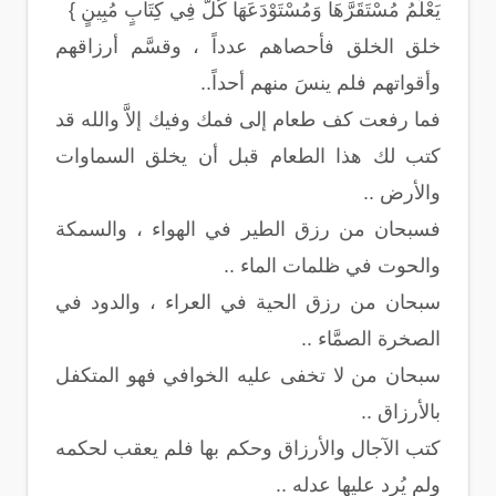
يَعْلَمُ مُسْتَقَرَّهَا وَمُسْتَوْدَعَهَا كُلٌّ فِي كِتَابٍ مُبِينٍ }
خلق الخلق فأحصاهم عدداً ، وقسَّم أرزاقهم
وأقواتهم فلم ينسَ منهم أحداً..
فما رفعت كف طعام إلى فمك وفيك إلاَّ والله قد
كتب لك هذا الطعام قبل أن يخلق السماوات
والأرض ..
فسبحان من رزق الطير في الهواء ، والسمكة
والحوت في ظلمات الماء ..
سبحان من رزق الحية في العراء ، والدود في
الصخرة الصمَّاء ..
سبحان من لا تخفى عليه الخوافي فهو المتكفل
بالأرزاق ..
كتب الآجال والأرزاق وحكم بها فلم يعقب لحكمه
ولم يُرد عليها عدله ..