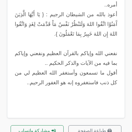
أمره..
أعوذ بالله من الشيطان الرجيم : { يَا أَيَّهَا الَّذِيَنَ
آَمَنُوْا اتَّقُوا اللهَ وَلَتَنْظُرْ نَفْسٌ مَاْ قَدَّمَتْ لِغَدٍ وَاتَّقُوا
اللهَ إِن اللهَ خَبِيرٌ بِمَا تَعْمَلُونَ }.
نفعني الله وإياكم بالقرآن العظيم ونفعني وإياكم
بما فيه من الآيات والذكر الحكيم ..
أقول ما تسمعون وأستغفر الله العظيم لي من
كل ذنب فاستغفروه إنه هو الغفور الرحيم..
🖨️ طباعة الصفحة
📲 مشاركة واتساب