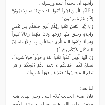
وأشهد أن محمداً عبده ورسوله..
{ يَآ أَيُّهَا الَّذِينَ آَمَنُواْ اتَّقُواْ اللهَ حَقَّ تُقَاتِهِ وَلاْ تَمُوتُنَّ
إِلاّ وَأنتُمْ مُسلِمُونَ }
{ يَآ أَيُّهَا النَّاسُ اتَّقُوا رَبَّكُمُ الَّذِي خَلَقَكُم مِن نَفْسٍ
وَاحِدَةٍ وَخَلَقَ مِنْهَا زَوْجَهَا وَبَثَّ مِنْهُمَا رِجَالاً كَثِيراً
وَنِسَآءً وَاتَّقُوا اللهَ الَّذِي تَسَآءَلُونَ بِهِ وَالأَرْحَامَ إِنَّ
اللهَ كَانَ عَلَيْكُم رَقِيباً }
{ يَآ أَيَّهَا الَّذِينَ آَمَنُواْ اتَّقُواْ اللهَ وَ قُولُواْ قَولاً سَدِيداً ،
يُصلِحْ لَكُم أَعْمَالَكُم وَ يَغْفِرْ لِكُمْ ذُنُوبَكُمْ وَ مَن
يُطِعِ اللهَ وَرَسُولَهُ فَقَدْ فَازَ فَوْزَاً عَظِيِمَاً }
أما بعد :
فإنَّ أصدق الحديث كلام الله ، وخير الهدي هدي
محمدٍ صلى الله عليه وسلم ، وشرَّ الأمور