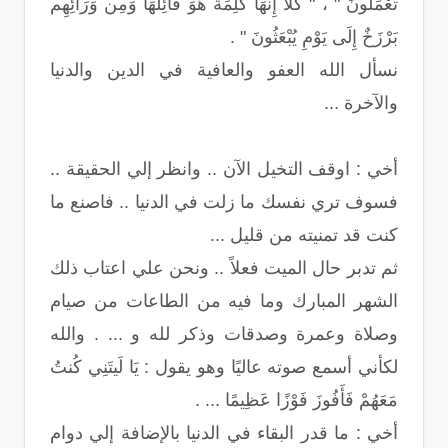
تَعْمَلُونَ " ، " كَلَّا إِنَّهَا كَلِمَةٌ هُوَ قَائِلُهَا وَمِن وَرَائِهِم
بَرْزَخٌ إِلَى يَوْمِ يُبْعَثُونَ " .
نسأل الله العفو والعافية في الدين والدنيا
والآخرة ...
أخي : اوقف التخيل الآن .. وانظر إلي الحقيقة ..
فسوف تري نفسك ما زلت في الدنيا .. فاصنع ما
كنت قد تمنيته من قليل ...
ثم تدبر حال الميت فعلاً .. ونحن علي اعتاب ذلك
الشهر المبارك وما فيه من الطاعات من صيام
وصلاة وعمرة وصدقات وذكر لله و ... . والله
لكأني أسمع صوته عاليًا وهو يقول : يَا لَيتَنِي كُنتُ
مَعَهُمْ فَأَفُوزَ فَوْزًا عَظِيمًا ... .
أخي : ما قدر البقاء في الدنيا بالإضافة إلي دوام