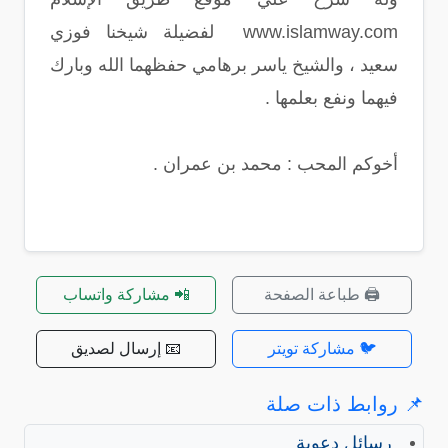
www.islamway.com لفضيلة شيخنا فوزي
سعيد ، والشيخ ياسر برهامي حفظهما الله وبارك
فيهما ونفع بعلمها .
أخوكم المحب : محمد بن عمران .
🖨️ طباعة الصفحة
📲 مشاركة واتساب
🐦 مشاركة تويتر
📧 إرسال لصديق
📌 روابط ذات صلة
رسائل دعوية