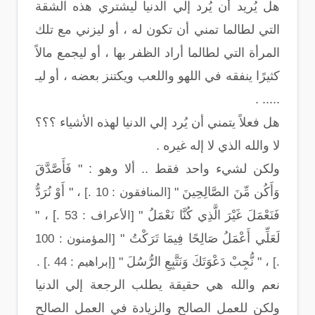
هل يُريد أن يُرد إلي الدنيا ليشتري هذه الشقة
التي لطالما تمني أن تكون له ، أو ليزني مع تلك
المرأة التي لطالما أراد الظفر بها ، أو ليجمع مالاً
كثيرًا ينفقه في اللهو واللعب ويكتنز بعضه ، أو ليـ
..... .
هل فعلاً يتمني أن يُرد إلي الدنيا لهذه الأشياء ؟؟؟
لا والله الذي لا إله غيره .
ولكن لشيء واحد فقط .. ألا وهو : " فَأَصَّدَّقَ
وَأَكُن مِّنَ الصَّالِحِينَ "
، " أَوْ نُرَدُّ
[المنافقون : 10 .]
فَنَعْمَلَ غَيْرَ الَّذِي كُنَّا نَعْمَلُ "
] ، "
[الأعراف : 53 .
لَعَلِّي أَعْمَلُ صَالِحًا فِيمَا تَرَكْتُ "
[المؤمنون : 100
، " نُّجِبْ دَعْوَتَكَ وَنَتَّبِعِ الرُّسُلَ "
.
.]
[إبراهيم : 44 .]
نعم والله هي حقيقة يطلب الرجعة إلي الدنيا
ولكن للعمل الصالح والزيادة في العمل الصالح