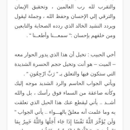
والتقرب لله رب العالمين ، وتحقيق الإيمان
والترقي إلي الإحسان وحفظ الله ، وجملة ليقول
ويردد النشيد الخالد الذي ردده الصحابة والتابعين
ومن خلفهم بإحسان :" سمعـــنا وأطعــنا " .
أخي الحبيب : تخيل أن هذا الذي يدور الحوار معه
– الميت – هو أنت وتخيل حجم الحسرة الشديدة
التي ستكون فيها والتعلق بـ " رَبِّ ارْجِعُونِ " .
ويأتي الجواب الحاسم والرد الشديد موجه إليك
وكأنه صاعقة من السماء فوق رأسك ، بل والله
أشــد .. يأتي ليقطع عنك هذا الحبل الذي تعلقت
به وما علمت أنه معلقٌ بالهـــواء .. يأتي الجواب "
وَلَن يُؤَخِّرَ اللَّهُ نَفْسًا إِذَا جَاء أَجَلُهَا وَاللَّهُ خَبِيرٌ بِمَا