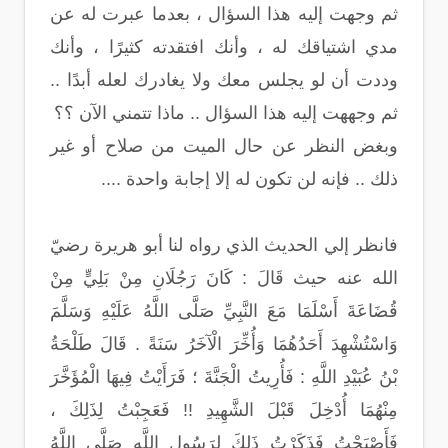
ثم وجهت إليه هذا السؤال ، بعدما عبرت له عن
مدي اشتياقك له ، وأنك افتقدته كثيرًا ، وأنك
وددت أن لو يجلس معك ولا يغادرك لعله أبدًا ..
ثم وجههت إليه هذا السؤال .. ماذا تتمني الآن ؟؟
وبغض النظر عن حال الميت من صلاح أو غير
ذلك .. فإنه لن تكون له إلا إجابة واحدة ....
فانظر إلي الحديث الذي رواه لنا أبو هريرة رضيّ
الله عنه حيث قَالَ : كَانَ رَجُلَانِ مِنْ بَلِيٍّ مِنْ
قُضَاعَةَ أَسْلَمَا مَعَ النَّبِيِّ صَلَّى اللَّهُ عَلَيْهِ وَسَلَّمَ
وَاسْتُشْهِدَ أَحَدُهُمَا وَأُخِّرَ الْآخَرُ سَنَةً . قَالَ طَلْحَةُ
بْنُ عُبَيْدِ اللَّهِ : فَأُرِيتُ الْجَنَّةَ ؛ فَرَأَيْتُ فِيهَا الْمُؤَخَّرَ
مِنْهُمَا أُدْخِلَ قَبْلَ الشَّهِيدِ !! فَعَجِبْتُ لِذَلِكَ ،
فَأَصْبَحْتُ فَذَكَرْتُ ذَلِكَ لِرَسُولِ اللَّهِ صَلَّى اللَّهُ