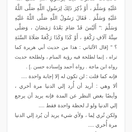
عَلَيْهِ وَسَلَّمَ ، أَوْ ذُكِرَ ذَلِكَ لِرَسُولِ اللَّهِ صَلَّى اللَّهُ
عَلَيْهِ وَسَلَّمَ . فَقَالَ رَسُولُ اللَّهِ صَلَّى اللَّهُ عَلَيْهِ
وَسَلَّمَ :" أَلَيْسَ قَدْ صَامَ بَعْدَهُ رَمَضَانَ ، وَصَلَّى
سِتَّةَ آلَافِ رَكْعَةٍ ، أَوْ كَذَا وَكَذَا رَكْعَةً صَلَاةَ السَّنَةِ
؟ "
[قال الألباني : هذا من حديث أبي هريرة كما
تراه ، إنما لطلحة فيه رؤية المنام ، ولطلحة حديث
.
رواه ابن ماجة . رواه أحمد وإسناده حسن .]
فإنه كما قلت : لن تكون له إلا إجابة واحدة ....
ألا وهي : أريد أن أُرد إلي الدنيا مرة أخري ،
وأيضًا بغض النظر عن المدة فإنه يريد أن يرجع
إلي الدنيا ولو لـ لحظة واحدة فقط ....
ولكن تُري لِما ، ولأي شيء يريد أن يُرد إلي الدنيا
مرة أُخري ....