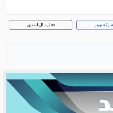
اركة تويتر
📧 إرسال لصديق