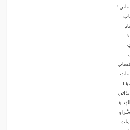
ياتي !
اتِ
ةِ
!
ِ
قصاتِ
ناتِ
ِ !!
بذاتي
ُداةِ
راةِ
اتِ