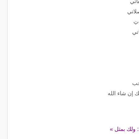
فاتي
لاتي
تِ
تي
حب
 إن شاء الله
: ولك بمثل »