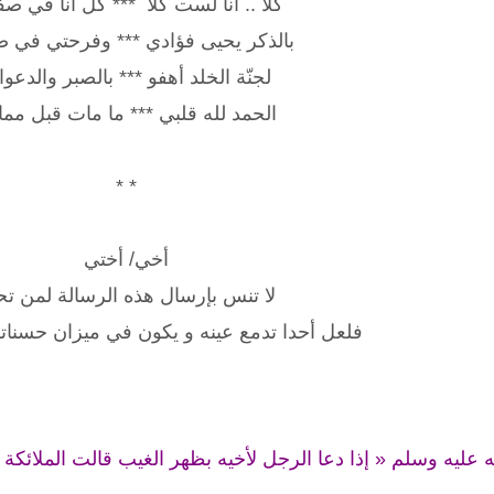
كلا .. أنا لست كلا *** كلٌّ أنا في ص
بالذكر يحيى فؤادي *** وفرحتي في ص
لجنّة الخلد أهفو *** بالصبر والدعوا
الحمد لله قلبي *** ما مات قبل مما
* *
أخي/ أختي
لا تنس بإرسال هذه الرسالة لمن ت
فلعل أحدا تدمع عينه و يكون في ميزان حسناتك
عليه وسلم « إذا دعا الرجل لأخيه بظهر الغيب قالت الملائكة 