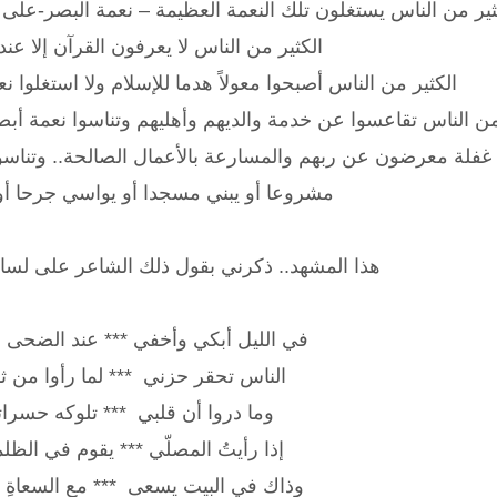
ثير من الناس يستغلون تلك النعمة العظيمة – نعمة البصر-على معص
الكثير من الناس لا يعرفون القرآن إلا عند 
الكثير من الناس أصبحوا معولاً هدما للإسلام ولا استغلوا 
من الناس تقاعسوا عن خدمة والديهم وأهليهم وتناسوا نعمة أبص
غفلة معرضون عن ربهم والمسارعة بالأعمال الصالحة.. وتناسوا
مشروعا أو يبني مسجدا أو يواسي جرحا أو...
هذا المشهد.. ذكرني بقول ذلك الشاعر على لسان
في الليل أبكي وأخفي *** عند الضحى 
الناس تحقر حزني *** لما رأوا من ثب
وما دروا أن قلبي *** تلوكه حسرا
إذا رأيتُ المصلّي *** يقوم في الظلم
وذاك في البيت يسعى *** مع السعاةِ ال