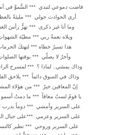
فاضت دموعي لتبدي *** السُّموَّ في أمن
أرى الحوادث حولي *** مليئةً بالعظ
وما أنا غير ذكرى *** تهزُّ رأسَ الغفا
ويلاه نعمةُ ربي *** مطيّة الشهواتِ
هذا تسيرُ خطاه *** لتهتكَ الحرمات
وآخرٌ لا يصلّي *** بوقتها الصلواتِ
وذاك يمشي.. لماذا ؟ *** لمسرح الرا
وذاك في السوق دائماً *** يلاحق الفات
إنّ المعاقين خيرٌ *** من هؤلاءِ المشاة
يا قومُ لستُ معاقاً *** ما دمتُ أسمو 
على السرير وأمشي *** دوماً بدرب اله
على السرير وعزمي ***على جبال السُّ
على السرير وروحي *** تطير كالنسم