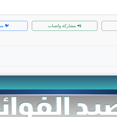
📲 مشاركة واتساب
🐦 مش