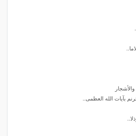
ما..
 والأشجار
م بآيات الله العظمى..
لا..