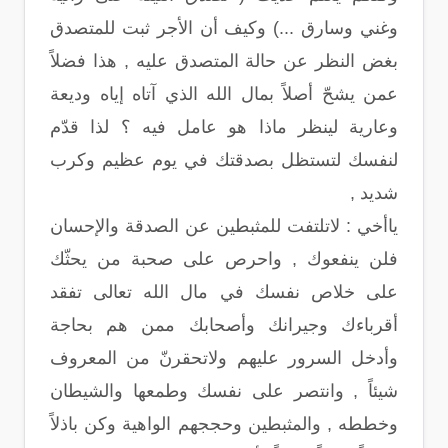
وغني وسارق ...) وكيف أن الأجر ثبت للمتصدق
بغض النظر عن حالة المتصدق عليه , هذا فضلاً
عمن يشحّ أصلاً بمال الله الذي آتاه إياه وديعة
وعارية لينظر ماذا هو عامل فيه ؟ لذا قدّم
لنفسك لتستظل بصدقتك في يوم عظيم وكرب
شديد ,
ياأخي : لاتلتفت للمثبطين عن الصدقة والإحسان
فلن ينفعوك , واحرص على صحبة من يحثّك
على خلاص نفسك في مال الله تعالى تفقد
أقرباءك وجيرانك وأصحابك ممن هم بحاجة
وأدخل السرور عليهم ولاتحقرنّ من المعروف
شيئاً , وانتصر على نفسك وطمعها والشيطان
وخططه , والمثبطين وحججهم الواهية وكن باذلاً