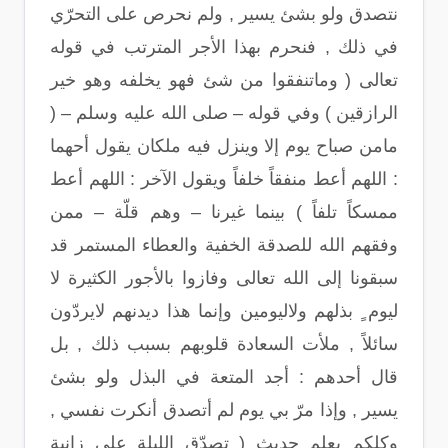
نتصدق ولو بشئ يسير , ولم نحرص على التحرّي
في ذلك , فنحرم بهذا الأجر المترتب في قوله
تعالى ( وماتنفقوا من شئ فهو يخلفه وهو خير
الرازقين ) وفي قوله – صلى الله عليه وسلم – (
مامن صباح يوم إلا وينزل فيه ملكان يقول أحهما
: اللهم أعط منفقاً خلفاً ويقول الآخر : اللهم أعط
ممسكاً تلفاً ) بينما غيرنا – وهم قلّة – ممن
وفقهم الله للصدقة الخفية والعطاء المستمر قد
سبقونا إلى الله تعالى وفازوا بالأجور الكثيرة لا
ليوم ٍ بذلهم ولاليومين وإنما هذا ديدنهم لايردّون
سائلاً , ملأت السعادة قلوبهم بسبب ذلك , بل
قال أحدهم : أجد المتعة في البذل ولو بشئ
يسير , وإذا مرّ بي يوم لم أتصدق أنكرت نفسي ,
وكلكم يعلم حديث ( تصدّق الليلة على زانية