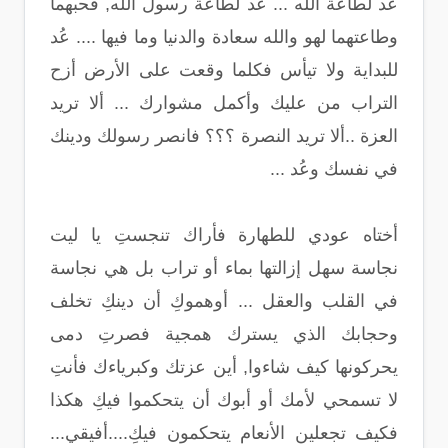
عُد لطاعة الله ... عُد لطاعة رسول الله, فحبهما
وطاعتهما لهو والله سعادة والدنيا وما فيها .... عُد
للبداية ولا تيأس فكلما وقعت على الأرض أزح
التراب من عليك وأكمل مشوارك ... ألا تريد
العزة ..ألا تريد النصرة ؟؟؟ فانصر رسولك ودينك
في نفسك وعُد ...
أختاه عودي للطهارة فأراك تنجستِ يا ليت
نجاسة سهل إزالتها بماء أو تراب بل هي نجاسة
في القلب والعقل ... أوهموكِ أن دينكِ تخلف
وحجابك الذي يسترك همجية فصرتِ دمى
يحركونها كيف شاءوا, أين عزتك وكبرياءك فأنتِ
لا تسمحي لأمك أو أبوك أن يتحكموا فيكِ هكذا
فكيف تجعلين الأنعام يتحكمون فيكِ....أفيقي...