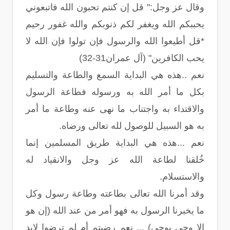
وقال عز وجل:" قل إن كنتم تحبون الله فاتبعوني
يحببكم الله ويغفر لكم ذنوبكم والله غفور رحيم
*قل أطيعوا الله والرسول فإن تولوا فإن الله لا
يحب الكافرين" (آل عمران31-32)
نعم ..هذه هي البداية السمع والطاعة والتسليم
بكل ما أمر الله به ورسوله فطاعة الرسول
والاقتداء به واجتناب ما نهى عنه وطاعة ما أمر
به هو السبيل للوصول لله تعالى ورضاه.
نعم ...هذه هي البداية طريق المسلمين إنما
خُلقنا لطاعة الله عز وجل والانقياد له
والاستسلام.
وقد أمرنا الله تعالى بطاعته وطاعة رسول وكل
ما يخبرنا الرسول به فهو أمر من عند الله (إن هو
إلا وحي يوحى) ... نعم رضيتم أم لم ترضوا لابد