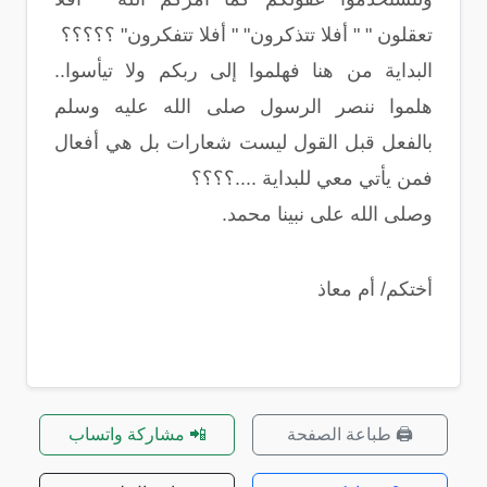
تعقلون " " أفلا تتذكرون" " أفلا تتفكرون" ؟؟؟؟؟
البداية من هنا فهلموا إلى ربكم ولا تيأسوا..
هلموا ننصر الرسول صلى الله عليه وسلم
بالفعل قبل القول ليست شعارات بل هي أفعال
فمن يأتي معي للبداية ....؟؟؟؟
وصلى الله على نبينا محمد.
أختكم/ أم معاذ
🖨️ طباعة الصفحة
📲 مشاركة واتساب