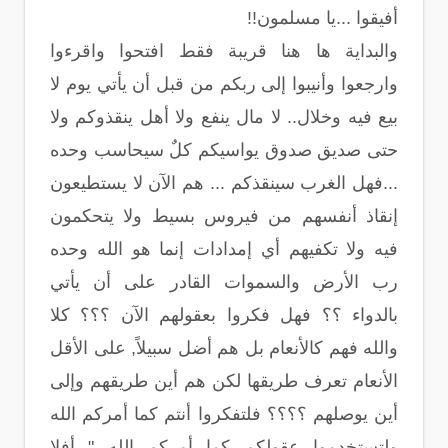
أفيقوا ...يا مسلمون!!
والبداية ها هنا قريبة فقط افتحوا واقرءوا
وارجعوا وأنيبوا إلى ربكم من قبل أن يأتي يوم لا
بيع فيه وخلال.. لا مال ينفع ولا أهل ينقذوكم ولا
حتى صديق صدوق يواسيكم كلٌ سيحاسب وحده
...فهل الغرب سينقذكم ... هم الآن لا يستطيعون
إنقاذ أنفسهم من فيروس بسيط ولا يتحكمون
فيه ولا تكفيهم أي إمدادات إنما هو الله وحده
رب الأرض والسموات القادر على أن يأتي
بالدواء ؟؟ فهل فكروا بعقولهم الآن ؟؟؟ كلا
والله فهم كالأنعام بل هم أضل سبيلاً, على الأقل
الأنعام تعرف طريقها لكن هم أين طريقهم وإلى
أين يوصلهم ؟؟؟؟ فلتفكروا أنتم كما أمركم الله
ولتستخدموا عقولكم كما أمركم الله " أفلا