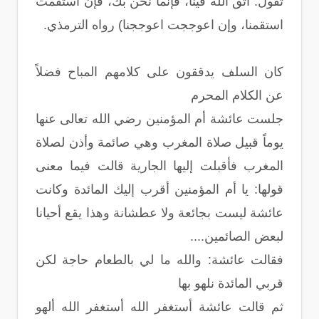
تقول: اتق الله فينا، فإنما نحن بك، فإن استقمت
استقمنا، وإن اعوججت اعوججنا) رواه الترمذي.
كان السلف يدققون على كلامهم المباح فضلاً
عن الكلام المحرم
جلست عائشة أم المؤمنين رضي الله تعالى عنها
يوماً قبيل صلاة المغرب وهي صائمة وأذن لصلاة
المغرب فأقبلت إليها الجارية قالت فيما معنى
قولها: يا أم المؤمنين أقرب إليك المائدة وكانت
عائشة ليست بجائعة ولا عطشانة وهذا يقع أحيانا
لبعض الصائمين....
فقالت عائشة: والله ما لي بالطعام حاجة لكن
قربي المائدة نلهو بها
ثم قالت عائشة أستغفر الله أستغفر الله ألهو