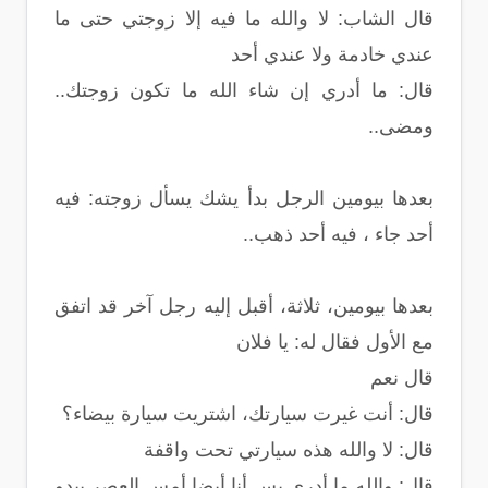
قال الشاب: لا والله ما فيه إلا زوجتي حتى ما
عندي خادمة ولا عندي أحد
قال: ما أدري إن شاء الله ما تكون زوجتك..
ومضى..
بعدها بيومين الرجل بدأ يشك يسأل زوجته: فيه
أحد جاء ، فيه أحد ذهب..
بعدها بيومين، ثلاثة، أقبل إليه رجل آخر قد اتفق
مع الأول فقال له: يا فلان
قال نعم
قال: أنت غيرت سيارتك، اشتريت سيارة بيضاء؟
قال: لا والله هذه سيارتي تحت واقفة
قال: والله ما أدري بس أنا أيضا أمس العصر يبدو