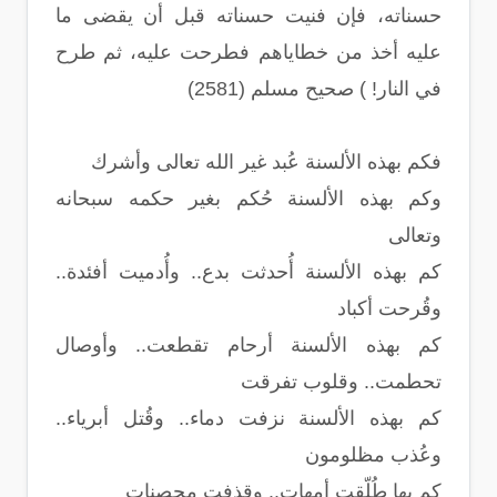
حسناته، فإن فنيت حسناته قبل أن يقضى ما
عليه أخذ من خطاياهم فطرحت عليه، ثم طرح
في النار! ) صحيح مسلم (2581)
فكم بهذه الألسنة عُبد غير الله تعالى وأشرك
وكم بهذه الألسنة حُكم بغير حكمه سبحانه
وتعالى
كم بهذه الألسنة أُحدثت بدع.. وأُدميت أفئدة..
وقُرحت أكباد
كم بهذه الألسنة أرحام تقطعت.. وأوصال
تحطمت.. وقلوب تفرقت
كم بهذه الألسنة نزفت دماء.. وقُتل أبرياء..
وعُذب مظلومون
كم بها طُلّقت أمهات.. وقذفت محصنات