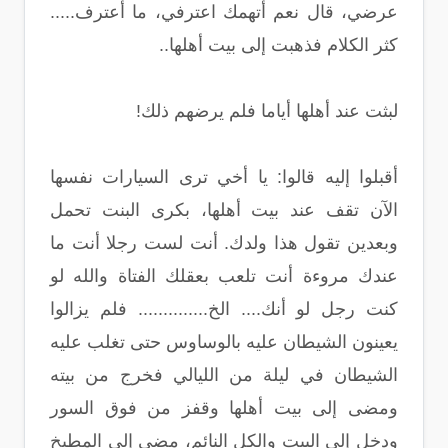
عرضي، قال نعم أتهمك اعترفي، ما أعترف.....
كثر الكلام فذهبت إلى بيت أهلها..
لبثت عند أهلها أياما فلم يرضهم ذلك!
أقبلوا إليه قالوا: يا أخي ترى السيارات نفسها
الآن تقف عند بيت أهلها، بكرى البنت تحمل
وبعدين تقول هذا ولدك. أنت لست رجلا أنت ما
عندك مروءة أنت تلعب بعقلك الفتاة والله لو
كنت رجل لو أنك.... الخ.............. فلم يزالوا
يعينون الشيطان عليه بالوساوس حتى تغلب عليه
الشيطان في ليلة من الليالي فخرج من بيته
ومضى إلى بيت أهلها وقفز من فوق السور
ودخل إلى البيت والكل النائم، مضى إلى المطبخ