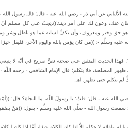
الألباني عن أبي ذر - رضي الله عنه - قال: قال رسول الله - صلّ
يطان عنك، وعون لك على أمر دينك)).يَجبُ على كل مسلم أنْ يص
حق وخير ومعروف، وأن يكفَّ لسانه عما هو باطل وشر ومنكر؛ قال تعالى: 
": فهذا الحديث المتفق على صحته نصٌّ صريح في أنَّه لا ينبغي أ
ور المصلحة، فلا يتكلم؛ قال الإِمام الشافعي - رحمه اللَّه -: 
َ لم يتكلم حتى تظهر. اهـ.
 عنه - قال: قلتُ: يا رسولَ اللّه، ما النجاة؟ قال: ((أمْسِكْ عَلَيْكَ
ل الله - صلَّى الله عليه وسلَّم - يقول: ((مَنْ يَضْمَنْ لي ما بينَ لَحْ
لله ولقائه لا يتكلم إلاَّ إذا كان الكلام خيرًا، أمَّا إذا كان الك