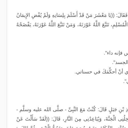
َ: ((يَا مَعْشَرَ مَنْ قَدْ أَسْلَمَ بِلِسَانِهِ وَلَمْ يُفْضِ الإِيمَانُ
لْمُسْلِمِ، تَتَبَّعَ اللَّهُ عَوْرَتَهُ، وَمَنْ تَتَبَّعَ اللَّهُ عَوْرَتَهُ، يَفْضَحْهُ
 فإنه داء".
الجسد".
ي أنْ أحكِّمَكَ في حسناتي.
".
بَلٍ قَالَ: كُنْتُ مَعَ النَّبِىِّ - صلَّى الله عليه وسلَّم -
ِلُنِى الْجَنَّةَ، وَيُبَاعِدُنِى مِنَ النَّارِ، قَالَ: ((لَقَدْ سَأَلْتَ عَنْ