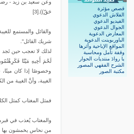
وعن سعيد بن زيد - رضي الله
قصص مؤثرة
حَقّ)).[3]
الفلاش الدعوي
الفيديو الدعوي
الجوال الدعوي
والقائل والمستمع للغيبة 
المعارض الدعوية
الباوربوينت الدعوية
شريك القائل".
المواقع الإباحية وأثرها
لذلك لا تعجب حين تَجد القر
وقفة تأمل ومحاسبة
يا روادَ منتديات الحوار
الشرح الفقهي المصور
وخصوصًا إذا كان ميتًا،
مكتبة الصور
الغيبة، وأنَّ الغيبة من ال
فمثل المغتاب كمثل الكلب
والمغتاب يُعذب في قبره ب
من نحاس يخمشون بها وج