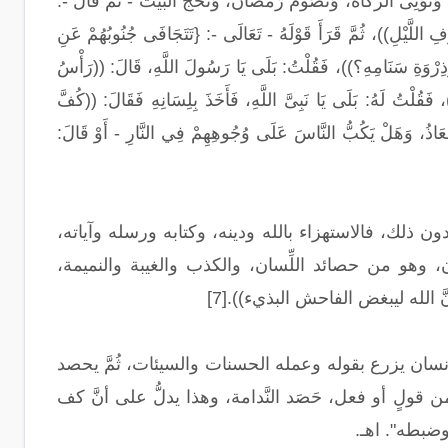
ةَ، وَتُؤْتِى الزَّكَاةَ، وَتَصُومُ رَمَضَانَ، وَتَحُجُّ الْبَيْتَ - ثُمَّ قَالَ -:
فِ اللَّيْلِ))، ثُمَّ قَرَأَ قَوْلَهُ - تَعَالَى -: {تَتَجَافَى جُنُوبُهُمْ عَنِ
 وَعَمُودِهِ وَذِرْوَةِ سَنَامِهِ؟))، فَقُلْتُ: بَلَى يَا رَسُولَ اللَّهِ، قَالَ: ((رَأْسُ
، فَقُلْتُ لَهُ: بَلَى يَا نَبِىَّ اللَّهِ، فَأَخَذَ بِلِسَانِهِ فَقَالَ: ((كُفَّ
َا مُعَاذُ، وَهَلْ يَكُبُّ النَّاسَ عَلَى وُجُوهِهِمْ فِي النَّارِ - أَوْ قَالَ:
ن ذلك، فالاستهزاء بالله ودينه، وكتابه ورسله وآياته،
ن، وهو من حصائد اللِّسان، والكذب والغيبة والنميمة،
 الله ليبغض الفاحش البذيء)).[7]
الإنسان يزرع بقوله وعمله الحسنات والسيئات، ثُمَّ يحصد
قولٍ أو فعل، حَصَد النَّدامة، وهذا يدلُّ على أنَّ كف
ضبطه". اهـ.