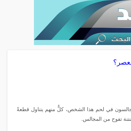
لعصر؟
لجالسون في لحم هذا الشخص، كلٌّ منهم يتناول قطعةً
المنتنة تفوح من المجالس.