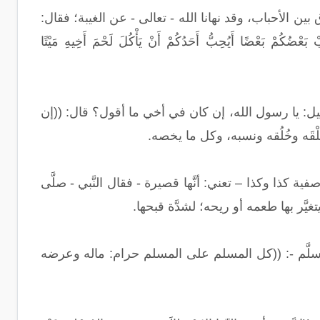
ن الأحباب، وقد نهانا الله - تعالى - عن الغيبة؛ فقال:
ْ بَعْضُكُمْ بَعْضًا أَيُحِبُّ أَحَدُكُمْ أَنْ يَأْكُلَ لَحْمَ أَخِيهِ مَيْتًا
، قيل: يا رسول الله، إن كان في أخي ما أقول؟ قال: ((إن
 كذا وكذا – تعني: أنَّها قصيرة - فقال النَّبي - صلَّى
يَّر بها طعمه أو ريحه؛ لشدَّة قبحها.
 وسلَّم -: ((كل المسلم على المسلم حرام: ماله وعرضه