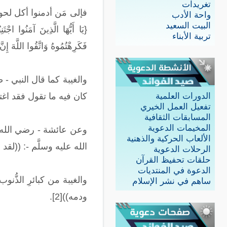
تغريدات
فإلى مَن أدمنوا أكل لحوم
واحة الأدب
البيت السعيد
{يَا أَيُّهَا الَّذِينَ آمَنُوا اجْ
تربية الأبناء
فَكَرِهْتُمُوهُ وَاتَّقُوا اللَّهَ إِ
والغيبة كما قال النبي - 
كان فيه ما تقول فقد اغتبته، وإن لم يكن فيه فقد بهتَّ
الدورات العلمية
تفعيل العمل الخيري
المسابقات الثقافية
المخيمات الدعوية
وعن عائشة - رضي الله عنه
الألعاب الحركية والذهنية
الله عليه وسلَّم -: ((لق
الرحلات الدعوية
حلقات تحفيظ القرآن
الدعوة في المنتديات
والغيبة من كبائرِ الذُّ
ساهم في نشر الإسلام
ودمه))[2].