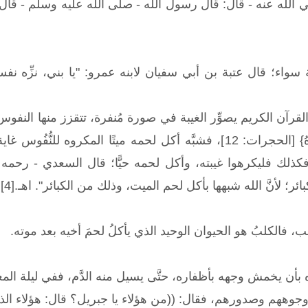
 عنه - قال: قال رسول الله - صلَّى الله عليه وسلَّم - قال: ((إنَّ مِن
سواء؛ قال عتبة بن أبي سفيان لابنه عمرو: "يا بني، نزِّه نفسك 
آن الكريم يصوِّر الغيبة في صورة مُنفرة، تتقزز منها النفوس، وتنبو عن
لَحْمَ أَخِيهِ مَيْتًا فَكَرِهْتُمُوهُ} [الحجرات: 12]، فشبَّه أكل لحم
 فكذلك فليكرهوا غيبته، وأكل لحمه حيًّا؛ قال السعدي - رحمه 
كبائر؛ لأنَّ الله شبهها بأكل لحم الميت، وذلك من الكبائر". اهـ.[4]
، فالكلبُ هو الحيوان الوحيد الذي يأكلُ لحمَ أخيه بعد موته.
أن يخمش وجهه بأظفاره، حتَّى يسيل منه الدَّم، ففي ليلة المعراج 
وههم وصدورهم، فقال: ((من هؤلاء يا جبريل؟ قال: هؤلاء الذ