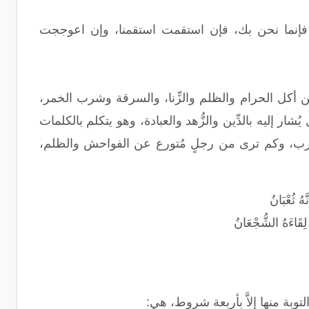
نا؛ فإنما نحن بك، فإن استقمت استقمنا، وإن اعوججت
 من أكل الحرام والظلم والزِّنا، والسرقة وشرب الخمر،
إليه بالدِّين والزُّهد والعبادة، وهو يتكلم بالكلمات
المغرب، وكم ترى من رجلٍ مُتورع عن الفواحش والظلم،
هُ ثُعْبَانُ
ِقَاءَهُ الشُّجْعَانُ
توبة منها إلاَّ بأربعة شروط، هي: