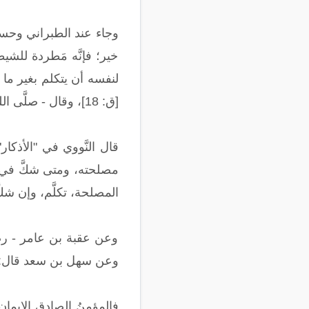
وجاء عند الطبراني وحسنه 
خير؛ فإنَّه مَطردة للش
لنفسه أن يتكلم بغير ما هو 
[ق: 18]، وقال - صلَّى الله عليه وسلَّم -: ((من كان يؤمن بالله واليوم الآخر، فليقل خيرًا أو ليصمت))[8].
قال النَّووي في "الأذكار
مصلحته، ومتى شكَّ في ظه
المصلحة، تكلَّم، وإن شكّ
وعن عقبة بن عامر - رضي الله
وعن سهل بن سعد قال: سمعت رسو
فالمؤمنُ الصادق الإيمان با