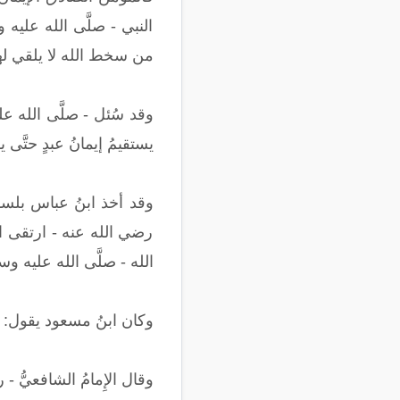
النبي - صلَّى الله عليه و
من سخط الله لا يلقي لها با
يستقيمُ إيمانُ عبدٍ حتَّى
وقد أخذ ابنُ عباس بلسا
رضي الله عنه - ارتقى الصَّف
الله - صلَّى الله عليه وسلّ
وكان ابنُ مسعود يقول: 
وقال الإِمامُ الشافعيُّ - ر