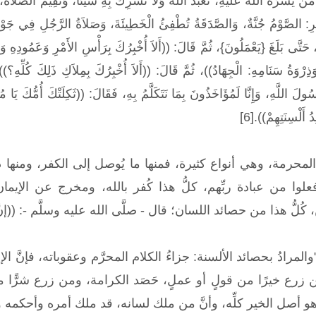
نْ يَسَّرَهُ اللَّهُ عَلَيْهِ، تَعْبُدُ اللَّهَ وَلاَ تُشْرِكُ بِهِ شَيْئًا، وَتُقِيمُ الصَّلاَ
َيْرِ: الصَّوْمُ جُنَّةٌ، وَالصَّدَقَةُ تُطْفِئُ الْخَطِيئَةَ، وَصَلاَةُ الرَّجُلِ فِي جَوْ
ْمَضَاجِعِ} [السجدة: 16]، حَتَّى بَلَغَ {يَعْمَلُونَ}، ثُمَّ قَالَ: ((أَلاَ أُخْبِرُكَ بِرَأْسِ الأَمْرِ
ذِرْوَةُ سَنَامِهِ: الْجِهَادُ))، ثُمَّ قَالَ: ((أَلاَ أُخْبِرُكَ بِمِلاَكِ ذَلِكَ كُلِّهِ؟))
ولَ اللَّهِ، وَإِنَّا لَمُؤَاخَذُونَ بِمَا نَتَكَلَّمُ بِهِ، فَقَالَ: ((ثَكِلَتْكَ أُمُّكَ ي
أَلْسِنَتِهِمْ)).[6]
المحرمة، وهي أنواع كثيرة، فمنها ما يُوصل إلى الكفر، ومنها دو
لوا من عبادة ربِّهم، كلُّ هذا كُفر بالله، ومخرج عن الإيما
ُّ هذا من حصائد اللسان؛ قال - صلَّى الله عليه وسلَّم -: ((إنَّ
مرادُ بحصائد الألسنة: جزاءُ الكلام المحرَّم وعقوباته، فإنَّ 
 زرع خيرًا من قولٍ أو عملٍ، حَصَد الكرامة، ومن زرع شرًّا من 
 أصل الخير كلِّه، وأنَّ من ملك لسانه، قد ملك أمره وأحكمه و