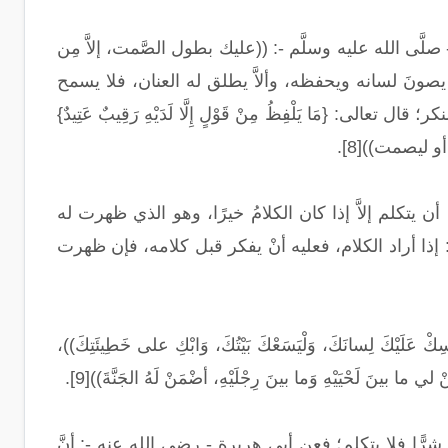
َى الله عليه وسلَّم -: ((عليك بطول الصَّمت، إلاَّ مِن
ونَ لسانه ويحفظه، وألاَّ يطلق له العنان، فلا يسمح
{مَا يَلْفِظُ مِنْ قَوْلٍ إِلَّا لَدَيْهِ رَقِيبٌ عَتِيدٌ}
ن يتكلم إلاَّ إذا كان الكلامُ خيرًا، وهو الذي ظهرت له
إذا أراد الكلام، فعليه أنْ يفكر قبل كلامه، فإن ظهرت
 لِسانَكَ، وَلْيَسَعْكَ بَيْتُكَ، وَابْكِ على خَطِيئَتِكَ))،
يَيْهِ وَما بينَ رِجْلَيْهِ، أضْمَنْ لَهُ الجَنَّةَ))[9].
لام شرًّا فلا يتكلم؛ فعن أبي هريرة - رضي الله عنه -: أنَّ