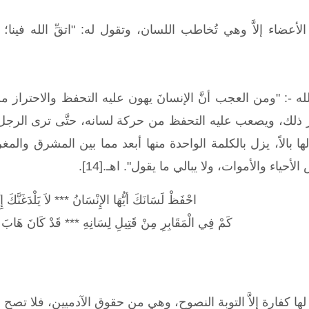
أعضاء إلاَّ وهي تُخاطب اللسان، وتقول له: "اتقِّ الله في
لله -: "ومن العجب أنَّ الإنسانَ يهون عليه التحفظ والاحتراز
لك، ويصعب عليه التحفظ من حركة لسانه، حتَّى ترى الرجل يُشار 
ها بالاً، يزل بالكلمة الواحدة منها أبعد مما بين المشرق و
ياء والأموات، ولا يبالي ما يقول". اهـ.[14].
احْفَظْ لَسَانَكَ أيُّهَا الإِنْسَانُ *** لاَ يَلْدَغَنَّكَ إِنَّ
كَمْ فِي الْمَقَابِرِ مِنْ قَتِيلِ لِسَانِهِ *** قَدْ كَانَ هَابَ ل
لها كفارة إلاَّ التوبة النصوح، وهي من حقوق الآدميين، فلا تصح ال