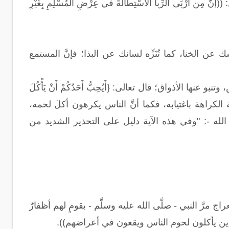
 أرْبَى الرِّبا الاسْتِطالَةَ في عِرْضِ المُسْلِمِ بِغَيْرِ
عن الخنا، كما تُنَزِّه لسانك عن البذا؛ فإنَّ المستمع
ها الأذواق؛ قال تعالى: {أَيُحِبُّ أَحَدُكُمْ أَنْ يَأْكُلَ
ه ميتًا المكروه للنُّفُوس غاية الكراهة باغتيابه، فكما أنَّ الناس يكرهون أكلَ لحمه،
الله -: "وفي هذه الآية دليل على التحذير الشديد من
مرَّ النبي - صلَّى الله عليه وسلَّم - بقومٍ لهم أظفارٌ
ين يأكلون لحوم الناس ويقعون في أعراضهم)).