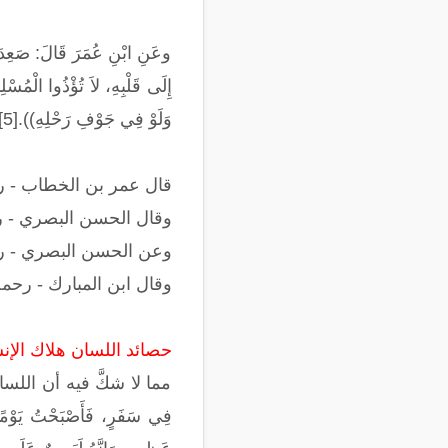
وعَنِ ابْنِ عُمَرَ قَالَ: صَعِدَ 
إِلَى قَلْبِهِ، لاَ تُؤْذُوا الْمُسْلِمِ
وَلَوْ فِي جَوْفِ رَحْلِهِ)).[5]
قال عمر بن الخطاب - رضي 
وقال الحسن البصري - رحمه
وعن الحسن البصري - رحمه ا
وقال ابن المبارك - رحمه الل
حصائد اللسان هلاك الإن
مما لا شكَّ فيه أن اللسان ه
فِي سَفَرٍ، فَأَصْبَحْتُ يَوْمًا قَ