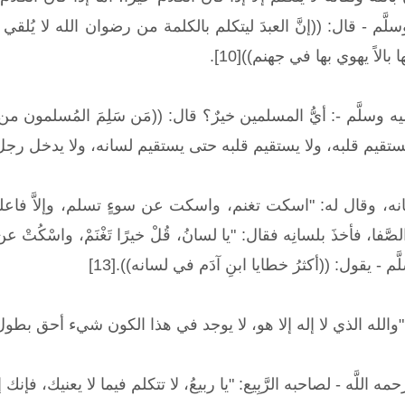
سلَّم - قال: ((إنَّ العبدَ ليتكلم بالكلمة من رضوان الله لا يُلقي 
لاً يهوي بها في جهنم))[10].
 يستقيم قلبه، ولا يستقيم قلبه حتى يستقيم لسانه، ولا يدخل رجل الجن
نه، وقال له: "اسكت تغنم، واسكت عن سوءٍ تسلم، وإلاَّ فاعلم
ا، فأخذَ بلسانِه فقال: "يا لسانُ، قُلْ خيرًا تَغْنَمْ، واسْكُتْ عن ش
َم - يقول: ((أكثرُ خطايا ابنِ آدَم في لسانه)).[13]
"والله الذي لا إله إلا هو، لا يوجد في هذا الكون شيء أحق ب
حمه اللَّه - لصاحبه الرَّبِيع: "يا ربيعُ، لا تتكلم فيما لا يعنيك، فإنك