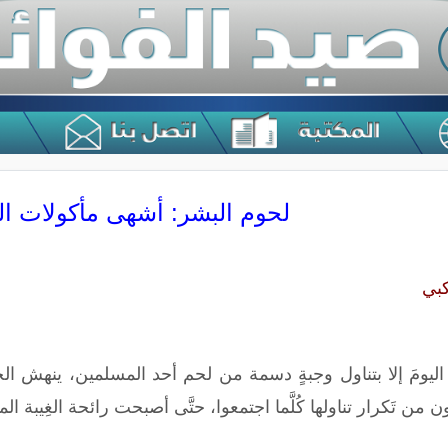
لحوم البشر: أشهى مأكولات ا
كبي
يومَ إلا بتناول وجبةٍ دسمة من لحم أحد المسلمين، ينهش ا
ون من تَكرار تناولها كُلَّما اجتمعوا، حتَّى أصبحت رائحة الغِيبة 