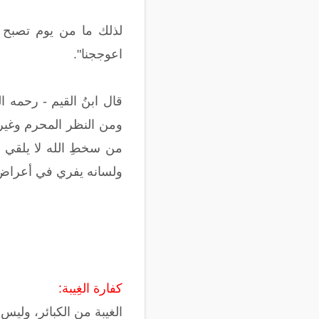
لذلك ما من يوم تصبح ال
اعوججنا".
قال ابنُ القيم - رحمه ا
ومن النظر المحرم وغير ذ
من سخطِ الله لا يلقي ل
ولسانه يفري في أعراض الأح
كفارة الغِيبة:
الغيبة من الكبائر، وليس 