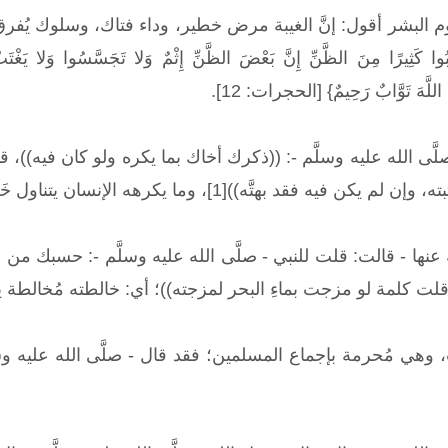
 البشر أقول: إنَّ الغيبة مرض خطير، وداء فتاك، وسلوك يُفرق بي
تَنِبُوا كَثِيرًا مِنَ الظَّنِّ إِنَّ بَعْضَ الظَّنِّ إِثْمٌ وَلا تَجَسَّسُوا وَلا يَغْتَب
نَّ اللَّهَ تَوَّابٌ رَحِيمٌ} [الحجرات: 12].
صلَّى الله عليه وسلَّم -: ((ذكرك أخاك بما يكره ولو كان فيه))
ه))[1]، وما يكرهه الإنسان يتناول خَلْقَه وخُلُقه ونسبه، وكل ما يخصه.
ا - قالت: قلت للنبي - صلَّى الله عليه وسلَّم -: حسبك من صفية
د قلت كلمة لو مزجت بماءِ البحر لمزجته))؛ أي: خالطته مُخالطة يتغ
نوب، وهي مُحرمة بإجماع المسلمين؛ فقد قال - صلَّى الله عليه