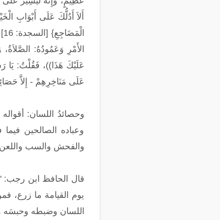
عَظِيمٍ، وَإِنَّهُ لَيَسِيرٌ عَلَى مَ
أَلاَ أَدُلُّكَ عَلَى أَبْوَابِ الْخ
ال
الأَمْرِ وَعَمُودُهُ: الصَّلاَةُ، وَ
عَلَيْكَ هَذَا))، فَقُلْتُ: يَا رَسُ
عَلَى مَنَاخِرِهِمْ - إِلاَّ حَصَائِدُ 
وحصائدُ اللسان: أقواله 
وعباده الصالحين فيما فع
والفحش والسب واللعن، كُل
قال الحافظ ابن رجب: "وال
يوم القيامة ما زرع، فمن
اللسان وضبطه وحبسَه هو