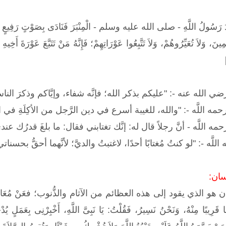
رَسُولُ اللَّهِ - صلى الله عليه وسلم - الْمِنْبَرَ فَنَادَى بِصَوْتٍ رَفِيعٍ فَقَال
ينَ، وَلاَ تُعَيِّرُوهُمْ، وَلاَ تَتَّبِعُوا عَوْرَاتِهِمْ؛ فَإِنَّهُ مَنْ تَتَبَّعَ عَوْرَةَ أَخِيهِ ا
الله عنه -: "عليكم بذكر الله؛ فإنَّه شفاء، وإيَّاكم وذكرَ الناس
 اللَّه -: "والله، للغيبة أسرع في دين الرَّجل من الأكِلَةِ في 
للَّه - أنَّ رجلاً قال له: إنَّك تغتابني فقال: ما بلغَ قدرُك عند
َّه -: "لو كنتُ مُغتابًا أحدًا، لاغتبتُ والديَّ؛ لأنَّهما أحقُّ بحسناتي
سان:
و الذي يقود إلى هذه العظائم من الآثام والذُّنوب؛ فعَنْ مُعَاذِ بْنِ جَ
رِيبًا مِنْهُ، وَنَحْنُ نَسِيرُ، فَقُلْتُ: يَا نَبِىَّ اللَّهِ، أَخْبِرْنِى بِعَمَلٍ يُدْخ