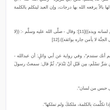
لها بالاً يرفعه الله بها درجات، وإن العبد ليتكلم بالكلمة
وقد سُئل - صلَّى الله عليه وسلَّم -: أيُّ المسلمين خيرٌ؟ قال: ((مَن سَلِمَ المُسلمون من لسانه ويده))[11]؛ وقال - صلَّى الله عليه وسلَّم -: ((لا
َّة لا يأمن جاره بوائقه)).[12]
 أنك ستندم"، وفي رواية عن أبي وائلٍ: أن عبدالله -
رٍّ تسْلَم، مِن قَبْلِ أنْ تَنْدَمَ"، ثُمَّ قال: سمعتُ رسولَ
طول حبس من لسان".
 إذا تكلَّمتَ بالكلمة، ملكتكَ ولم تملكها".