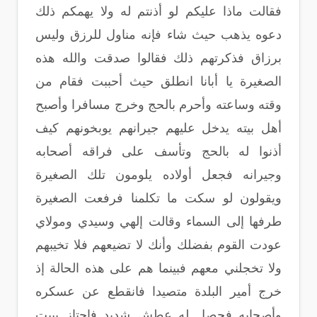
فقالت ماذا عليكم لو أذنتم له ولا يهمكم ذلك
دعوه يذهب حيث شاء فإنه مناول للرزق وليس
برزاق فذكرتهم ذلك فقالوا صدقت والله هذه
الصغيرة يا أبانا انطلق حيث أحببت فقام من
وقته وساعته وأحرم بالحج وخرج مسافرا وأصبح
أهل بيته يدخل عليهم جيرانهم يوبخونهم كيف
أذنوا له بالحج وتأسف على فراقه أصحابه
وجيرانه فجعل أولاده يلومون تلك الصغيرة
ويقولون لو سكت ما تكلمنا فرفعت الصغيرة
طرفها إلى السماء وقالت إلهي وسيدي ومولاي
عودت القوم بفضلك وأنك لا تضيعهم فلا تخيبهم
ولا تخجلني معهم فبينما هم على هذه الحالة إذ
خرج أمير البلدة متصيدا فانقطع عن عسكره
وأصحابه فحصل له عطش شديد فاجتاز ببيت