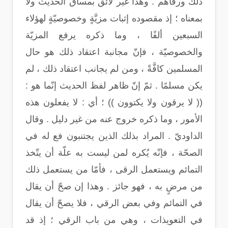
ذلك ورقاهم . وهذا غير لائق بمساق الحديث ولا
بمعناه ؛ إذ مقصوده إثبات مزيَّةٍ وخصوصيّةٍ لهؤلاء
السبعين ألفًا ، وما ذكره يرفع المزيّة
والخصوصيّة ، فإنّ مجانبة اعتقاد ذلك هو حال
المسلمين كافَّةً ، ومن لم يجانب اعتقاد ذلك ، لم
يكن مسلمًا . ثمّ إنّ ظاهر لفظ الحديث إنّما هو :
(( لا يرقون ولا يكتوون )) ؛ أي : لا يفعلون هذه
الأمور ، وما ذكره خروج عنه من غير دليل . وقال
الداوديّ . المراد بذلك الذين يجتنبون فع له في
الصحّة ، فإنّه يُكره لمن ليست به علّة أن يتّخذ
التمائم ويستعمل الرقى ، فأمّا من يستعمل ذلك
من مرضٍ به ، فهو جائز . وهذا إن صحّ أن يقال
في التمائم وفي بعض الرقي ، فلا يصحّ أن يقال
في التعويذات ، وهي من باب الرقي ؛ إذ قد