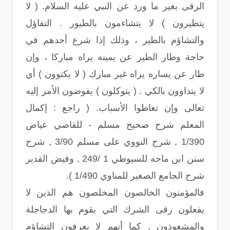
الرقى بغير ما ورد عن النبي عليه السلام. ( لا
يتطيرون ) لا يتشاءمون بالطيور . التفاؤل
والتشاؤم بالطير ، وذلك إذا شرع أحدهم في
حاجة وطار الطير عن يمينه يراه مباركا ، وإن
طار عن يساره يراه غير مبارك ( لا يكتوون ) أي
لا يتداوون بالكي . ( يتوكلون ) يفوضون الأمر إليه
تعالى وإن تعاطوا الأسباب. ( راجع : إكمال
المعلم شرح صحيح مسلم - للقاضي عياض
1/390 , شرح النووي على مسلم 3/90 , شرح
سنن ابن ماجه للسيوطي 1 /249 , وفيض القدير
شرح الجامع الصغير للمناوي 1/490 ).
فالمؤمنون الخالصون المخلصون هم الذين لا
يفعلون رقى الشرك التي يقوم بها الدجاجلة
والمشعوذون , كما أنهم لا يعرفون التشاؤم