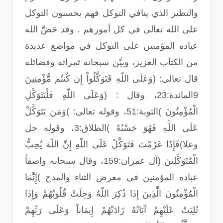
والتطير الذي ينافي التوكل فهم يحسنون التوكل
على الله تعالى في كل أمورهم . وقد حَضَّ الله
عباده المؤمنين على التوكل في مواضع عديدة
من الكتاب العزيز، وبيَّن سبحانه ثمراته وفضائله
قال تعالى: (وَعَلَى اللّهِ فَتَوَكَّلُواْ إِن كُنتُم مُّؤْمِنِينَ
9المائدة:23، وقال : (وَعَلَى اللّهِ فَلْيَتَوَكَّلِ
الْمُؤْمِنُونَ )التوبة:51، وقوله تعالى: )وَمَن يَتَوَكَّلْ
عَلَى اللَّهِ فَهُوَ حَسْبُهُ )الطلاق:3، وقوله جل
وعلا)فَإِذَا عَزَمْتَ فَتَوَكَّلْ عَلَى اللّهِ إِنَّ اللّهَ يُحِبُّ
الْمُتَوَكِّلِينَ (آل عمران:159، وقال سبحانه واصفاً
عباده المؤمنين في معرض الثناء والمدح )إِنَّمَا
الْمُؤْمِنُونَ الَّذِينَ إِذَا ذُكِرَ اللّهُ وَجِلَتْ قُلُوبُهُمْ وَإِذَا
تُلِيَتْ عَلَيْهِمْ آيَاتُهُ زَادَتْهُمْ إِيمَاناً وَعَلَى رَبِّهِمْ