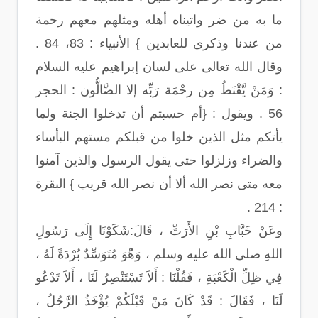
ما به من ضر واتيناه أهله ومثلهم معهم رحمة
من عندنا وذكرى للعابدين } الأنبياء : 83، 84 .
وقال الله تعالى على لسان إبراهيم عليه السلام
: وَمَنْ يَّقْنَطُ مِن رحْمَة رَبِّه إلا الضَّالُّون : الحجر
56 . ويقول : {أم حسبتم أن تدخلوا الجنة ولما
يأتكم مثل الذين خلوا من قبلكم مستهم البأساء
والضراء وزلزلوا حتى يقول الرسول والذين آمنوا
معه متى نصر الله ألا أن نصر الله قريب } البقرة
: 214 .
وعَنْ خَبَّابِ بْنِ الأَرَتِّ ، قَالَ:شَكَوْنَا إِلَى رَسُولِ
اللهِ صلى الله عليه وسلم ، وَهُْوَ مُتَوَسِّدٌ بُرْدَةً لَهُ ،
فِي ظِلِّ الْكَعْبَةِ ، فَقُلْنَا : أَلاَ تَسْتَنْصِرُ لَنَا ، أَلاَ تَدْعُو
لَنَا ، فَقَالَ : قَدْ كَانَ مَنْ قَبْلَكُمْ يُؤْخَذُ الرَّجُلُ ،