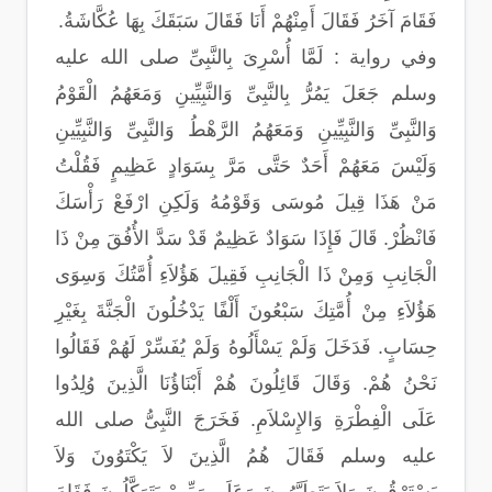
فَقَامَ آخَرُ فَقَالَ أَمِنْهُمْ أَنَا فَقَالَ سَبَقَكَ بِهَا عُكَّاشَةُ.
وفي رواية : لَمَّا أُسْرِىَ بِالنَّبِىِّ صلى الله عليه
وسلم جَعَلَ يَمُرُّ بِالنَّبِىِّ وَالنَّبِيِّينِ وَمَعَهُمُ الْقَوْمُ
وَالنَّبِىِّ وَالنَّبِيِّينِ وَمَعَهُمُ الرَّهْطُ وَالنَّبِىِّ وَالنَّبِيِّينِ
وَلَيْسَ مَعَهُمْ أَحَدٌ حَتَّى مَرَّ بِسَوَادٍ عَظِيمٍ فَقُلْتُ
مَنْ هَذَا قِيلَ مُوسَى وَقَوْمُهُ وَلَكِنِ ارْفَعْ رَأْسَكَ
فَانْظُرْ. قَالَ فَإِذَا سَوَادٌ عَظِيمٌ قَدْ سَدَّ الأُفُقَ مِنْ ذَا
الْجَانِبِ وَمِنْ ذَا الْجَانِبِ فَقِيلَ هَؤُلاَءِ أُمَّتُكَ وَسِوَى
هَؤُلاَءِ مِنْ أُمَّتِكَ سَبْعُونَ أَلْفًا يَدْخُلُونَ الْجَنَّةَ بِغَيْرِ
حِسَابٍ. فَدَخَلَ وَلَمْ يَسْأَلُوهُ وَلَمْ يُفَسِّرْ لَهُمْ فَقَالُوا
نَحْنُ هُمْ. وَقَالَ قَائِلُونَ هُمْ أَبْنَاؤُنَا الَّذِينَ وُلِدُوا
عَلَى الْفِطْرَةِ وَالإِسْلاَمِ. فَخَرَجَ النَّبِىُّ صلى الله
عليه وسلم فَقَالَ هُمُ الَّذِينَ لاَ يَكْتَوُونَ وَلاَ