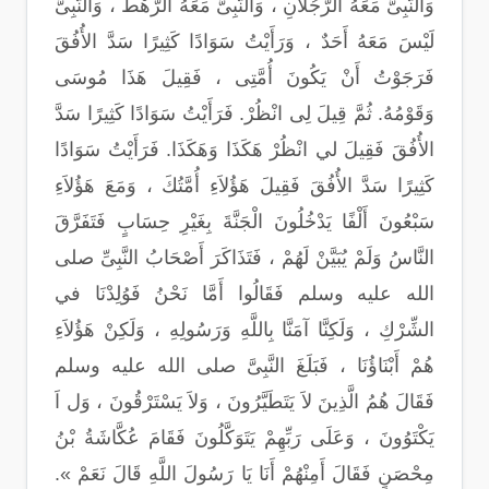
وَالنَّبِىُّ مَعَهُ الرَّجُلاَنِ ، وَالنَّبِىُّ مَعَهُ الرَّهْطُ ، وَالنَّبِىُّ
لَيْسَ مَعَهُ أَحَدٌ ، وَرَأَيْتُ سَوَادًا كَثِيرًا سَدَّ الأُفُقَ
فَرَجَوْتُ أَنْ يَكُونَ أُمَّتِى ، فَقِيلَ هَذَا مُوسَى
وَقَوْمُهُ. ثُمَّ قِيلَ لِى انْظُرْ. فَرَأَيْتُ سَوَادًا كَثِيرًا سَدَّ
الأُفُقَ فَقِيلَ لي انْظُرْ هَكَذَا وَهَكَذَا. فَرَأَيْتُ سَوَادًا
كَثِيرًا سَدَّ الأُفُقَ فَقِيلَ هَؤُلاَءِ أُمَّتُكَ ، وَمَعَ هَؤُلاَءِ
سَبْعُونَ أَلْفًا يَدْخُلُونَ الْجَنَّةَ بِغَيْرِ حِسَابٍ فَتَفَرَّقَ
النَّاسُ وَلَمْ يُبَيَّنْ لَهُمْ ، فَتَذَاكَرَ أَصْحَابُ النَّبِىِّ صلى
الله عليه وسلم فَقَالُوا أَمَّا نَحْنُ فَوُلِدْنَا في
الشِّرْكِ ، وَلَكِنَّا آمَنَّا بِاللَّهِ وَرَسُولِهِ ، وَلَكِنْ هَؤُلاَءِ
هُمْ أَبْنَاؤُنَا ، فَبَلَغَ النَّبِىَّ صلى الله عليه وسلم
فَقَالَ هُمُ الَّذِينَ لاَ يَتَطَيَّرُونَ ، وَلاَ يَسْتَرْقُونَ ، وَل اَ
يَكْتَوُونَ ، وَعَلَى رَبِّهِمْ يَتَوَكَّلُونَ فَقَامَ عُكَّاشَةُ بْنُ
مِحْصَنٍ فَقَالَ أَمِنْهُمْ أَنَا يَا رَسُولَ اللَّهِ قَالَ نَعَمْ ».