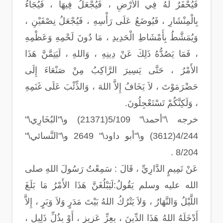
فَيُحْفَرُ لَهُ فِي الأَرْضِ ، فَيُجْعَلُ فِيهَا ، فَيُجَاءُ
بِالْمِنْشَارِ ، فَيُوضَعُ عَلَى رَأْسِهِ ، فَيُجْعَلُ نِصْفَيْنِ ،
وَيُمَشَّطُ بِأَمْشَاطِ الْحَدِيدِ ، مَا دُونَ لَحْمِهِ وَعَظْمِهِ
، فَمَا يَصُدُّهُ ذَلِكَ عَنْ دِينِهِ ، وَاللهِ ، لَيَتِمَّنَّ هَذَا
الأَمْرُ ، حَتَّى يَسِيرَ الرَّاكِبُ مِنْ صَنْعَاءَ إِلَى
حَضْرَمَوْتَ ، لاَ يَخَافُ إِلاَّ اللهَ ، وَالذِّئْبَ عَلَى غَنَمِهِ
، وَلَكِنَّكُمْ تَسْتَعْجِلُونَ.
خرجه \"أحمد\" 5/109(21371) و\"البُخَارِي\"
4/244(3612) و\"أبو داود\" 2649 و\"النَّسائي\"
8/204 .
عَنْ تَمِيمٍ الدَّارِيِّ ، قَالَ : سَمِعْتُ رَسُولَ اللهِ صلى
الله عليه وسلم يَقُولُ:لَيَبْلُغَنَّ هَذَا الأَمْرُ مَا بَلَغَ
اللَّيْلُ وَالنَّهَارُ ، وَلاَ يَتْرُكُ اللهُ بَيْتَ مَدَرٍ وَلاَ وَبَرٍ ، إِلاَّ
أَدْخَلَهُ اللهُ هَذَا الدِّينَ ، بِعِزِّ عَزِيزٍ ، أَوْ بِذُلِّ ذَلِيلٍ ،