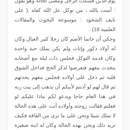
يوم الدين.فسكت الرجل ومضى لحاله وهو يقول
: آمنت بالله ، من توكل عل الله كفاه .( على
نايف الشحود : موسوعة البحوث والمقالات
العلمية 18) .
وحكي أن حاتما الأصم كان رجلا كثير العيال وكان
له أولاد ذكور وإناث ولم يكن يملك حبة واحدة
وكان قدمه التوكل فجلس ذات ليلة مع أصحابه
يتحدث معهم فتعرضوا لذكر الحج فداخل الشوق
قلبه ثم دخل على أولاده فجلس معهم يحدثهم
ثم قال لهم لو أذنتم لأبيكم أن يذهب إلى بيت ربه
في هذا العام حاجا ويدعو لكم ماذا عليكم لو
فعلتم فقالت زوجته وأولاده أنت على هذه الحالة
لا تملك شيئا ونحن على ما ترى من الفاقة فكيف
تريد ذلك ونحن بهذه الحالة وكان له ابنة صغيرة