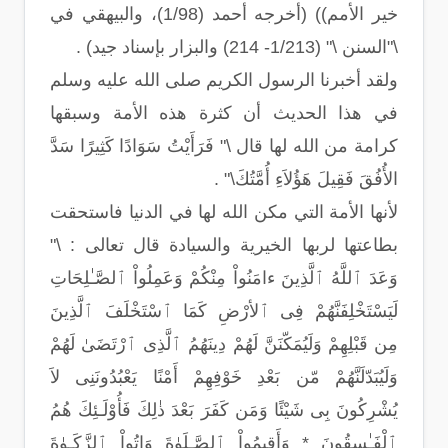
خير الأمم)) (أخرجه أحمد (1/98)، والبيهقي في
\"السنن \" (1/213- 214) والبزار بإسناد جيد) .
ولقد أخبرنا الرسول الكريم صلى الله عليه وسلم
في هذا الحديث أن كثرة هذه الأمة وسبقها
كرامة من الله لها قال \" فَرَأَيْتُ سَوَادًا كَثِيرًا سَدَّ
الأُفُقَ فَقِيلَ هَؤُلاَءِ أُمَّتُكَ\" .
لأنها الأمة التي مكن الله لها في الدنيا فاستحقت
بطاعتها لربها الخيرية والسيادة قال تعالى : \"
وَعَدَ ٱللَّهُ ٱلَّذِينَ ءامَنُواْ مِنْكُمْ وَعَمِلُواْ ٱلصَّـٰلِحَاتِ
لَيَسْتَخْلِفَنَّهُمْ فِى ٱلأرْضِ كَمَا ٱسْتَخْلَفَ ٱلَّذِينَ
مِن قَبْلِهِمْ وَلَيُمَكّنَنَّ لَهُمْ دِينَهُمُ ٱلَّذِى ٱرْتَضَىٰ لَهُمْ
وَلَيُبَدّلَنَّهُمْ مّن بَعْدِ خَوْفِهِمْ أَمْنًا يَعْبُدُونَنِى لاَ
يُشْرِكُونَ بِى شَيْئًا وَمَن كَفَرَ بَعْدَ ذٰلِكَ فَأُوْلَـئِكَ هُمُ
ٱلْفَـٰسِقُونَ * وَأَقِيمُواْ ٱلصَّـلَوٰةَ وَاتُواْ ٱلزَّكَـوٰةَ