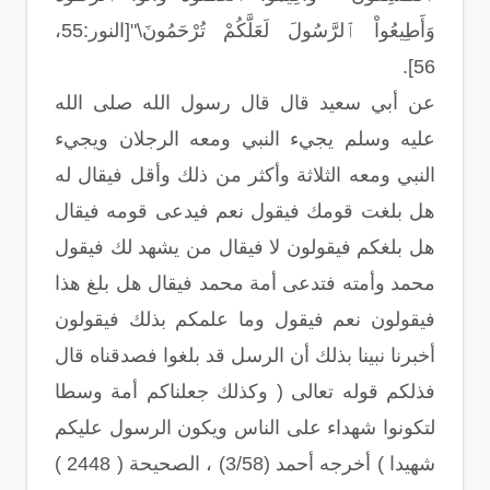
وَأَطِيعُواْ ٱلرَّسُولَ لَعَلَّكُمْ تُرْحَمُونَ\"[النور:55،
56].
عن أبي سعيد قال قال رسول الله صلى الله
عليه وسلم يجيء النبي ومعه الرجلان ويجيء
النبي ومعه الثلاثة وأكثر من ذلك وأقل فيقال له
هل بلغت قومك فيقول نعم فيدعى قومه فيقال
هل بلغكم فيقولون لا فيقال من يشهد لك فيقول
محمد وأمته فتدعى أمة محمد فيقال هل بلغ هذا
فيقولون نعم فيقول وما علمكم بذلك فيقولون
أخبرنا نبينا بذلك أن الرسل قد بلغوا فصدقناه قال
فذلكم قوله تعالى ( وكذلك جعلناكم أمة وسطا
لتكونوا شهداء على الناس ويكون الرسول عليكم
شهيدا ) أخرجه أحمد (3/58) ، الصحيحة ( 2448 )