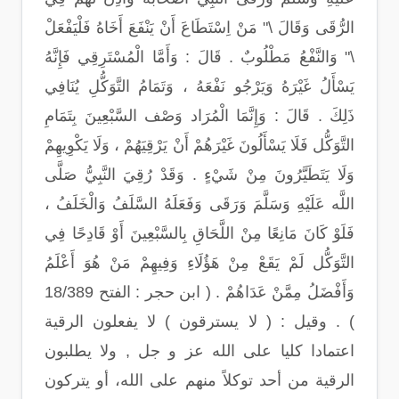
الرُّقَى وَقَالَ \" مَنْ اِسْتَطَاعَ أَنْ يَنْفَعَ أَخَاهُ فَلْيَفْعَلْ
\" وَالنَّفْعُ مَطْلُوبٌ . قَالَ : وَأَمَّا الْمُسْتَرِقِي فَإِنَّهُ
يَسْأَلُ غَيْرَهُ وَيَرْجُو نَفْعَهُ ، وَتَمَامُ التَّوَكُّلِ يُنَافِي
ذَلِكَ . قَالَ : وَإِنَّمَا الْمُرَاد وَصْف السَّبْعِينَ بِتَمَامِ
التَّوَكُّل فَلَا يَسْأَلُونَ غَيْرَهُمْ أَنْ يَرْقِيَهُمْ ، وَلَا يَكْوِيهِمْ
وَلَا يَتَطَيَّرُونَ مِنْ شَيْءٍ . وَقَدْ رُقِيَ النَّبِيُّ صَلَّى
اللَّه عَلَيْهِ وَسَلَّمَ وَرَقَى وَفَعَلَهُ السَّلَفُ وَالْخَلَفُ ،
فَلَوْ كَانَ مَانِعًا مِنْ اللَّحَاقِ بِالسَّبْعِينَ أَوْ قَادِحًا فِي
التَّوَكُّل لَمْ يَقَعْ مِنْ هَؤُلَاءِ وَفِيهِمْ مَنْ هُوَ أَعْلَمُ
وَأَفْضَلُ مِمَّنْ عَدَاهُمْ . ( ابن حجر : الفتح 18/389
) . وقيل : ( لا يسترقون ) لا يفعلون الرقية
اعتمادا كليا على الله عز و جل , ولا يطلبون
الرقية من أحد توكلاً منهم على الله، أو يتركون