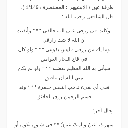
طرفة عين ( الإبشيهي : المستطرف 1/149 ).
قال الشافعي رحمه الله :
توكلت في رزقي على الله خالقي * * * وأيقنت
أن الله لا شك رازقي
وما يك من رزقي فليس يفوتني * * * ولو كان
في قاع البحار العوامق
سيأتي به الله العظيم بفضله * * * ولو لم يكن
مني اللسان بناطق
ففي أي شيء تذهب النفس حسرة * * * وقد
قسم الرحمن رزق الخلائق
وقال آخر:
سهرتْ أعينٌ ونامتْ عيونُ * * في شئونٍ تكون أو