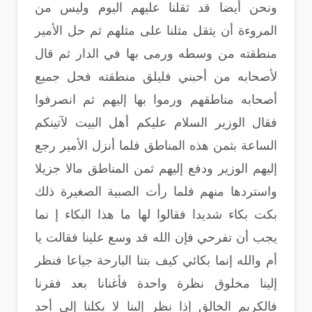
ونحن أيضا قد ثقلنا عليهم اليوم وليس من
المروءة أن يثقل مثلنا على مثلهم ثم حل الأمير
منطقته من وسطه ورمى بها في الدار ثم قال
لأصحابه من أحبني فليلق منطقته فحل جميع
أصحابه مناطقهم ورموا بها إليهم ثم انصرفوا
فقال الوزير السلام عليكم أهل البيت لآتينكم
الساعة بثمن هذه المناطق فلما أنزل الأمير رجع
إليهم الوزير ودفع إليهم ثمن المناطق مالا جزيلا
واستردها منهم فلما رأت الصبية الصغيرة ذلك
بكت بكاء شديدا فقالوا لها ما هذا البكاء إ نما
يجب أن تفرحي فإن الله قد وسع علينا فقالت يا
أم والله إنما بكائي كيف بتنا البارحة جياعا فنظر
إلينا مخلوق نظرة واحدة فأغنانا بعد فقرنا
فالكريم الخالق إذا نظر إلينا لا يكلنا إلى أحد