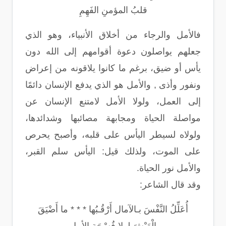
قلبُ المؤمنِ الفَهِمِ
فالأمل والرجاء من أخلاق الأنبياء، وهو الذي
جعلهم يواصلون دعوة أقوامهم إلى الله دون
يأس أو ضيق، برغم ما كانوا يلاقونه من إعراض
ونفور وأذى , والأمل هو الذي يدفع الإنسان دائمًا
إلى العمل، ولولا الأمل لامتنع الإنسان عن
مواصلة الحياة ومجابهة مصائبها وشدائدها،
ولولاه لسيطر اليأس على قلبه، وأصبح يحرص
على الموت، ولذلك قيل: اليأس سلم القبر،
والأمل نور الحياة.
وقد قال الشاعر:
أُعَلِّلُ النَّفْسَ بـالآمال أَرْقُـبُها * * * ما أَضْيَقَ