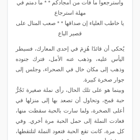
واسترجعوا ما فات من أمجادكم * * ما دمتم في
مهلة استرجاع
يا خاطب العلياء إن صداقها * * صعب المنال على
قصير الباع
يُحكى أن قائدًا هُزِمَ في إحدى المعارك، فسيطر
اليأس عليه، وذهب عنه الأمل، فترك جنوده
وذهب إلى مكان خال في الصحراء، وجلس إلى
جوار صخرة كبيرة.
وبينما هو على تلك الحال، رأى نملة صغيرة تَجُرُّ
حبة قمح، وتحاول أن تصعد بها إلى منزلها في
أعلى الصخرة، ولما سارت بالحبة سقطت منها،
فعادت النملة إلى حمل الحبة مرة أخري. وفي
كل مرة، كانت تقع الحبة فتعود النملة لتلتقطها،