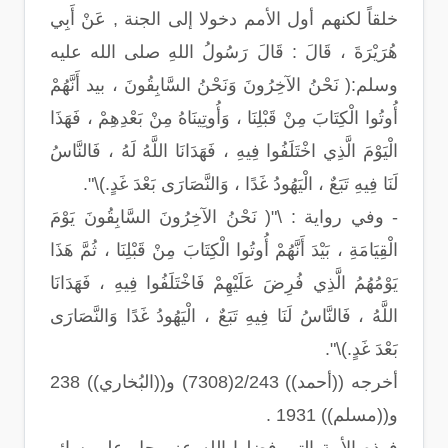
خلقاً لكنهم أول الأمم دخولا إلى الجنة , عَنْ أَبِي
هُرَيْرَةَ ، قَالَ : قَالَ رَسُولُ اللهِ صلى الله عليه
وسلم:( نَحْنُ الآخِرُونَ وَنَحْنُ السَّابِقُونَ ، بيد أَنَّهُمْ
أُوتُوا الْكِتَابَ مِنْ قَبْلِنَا ، وَأُوتِينَاهُ مِنْ بَعْدِهِمْ ، فَهَذَا
الْيَوْمَ الَّذِي اخْتَلَفُوا فِيهِ ، فَهَدَانَا اللَّهُ لَهُ ، فَالنَّاسُ
لَنَا فِيهِ تَبَعٌ ، الْيَهُودُ غَدًا ، وَالنَّصَارَى بَعْدَ غَدٍ.)\".
- وفي رواية : \"( نَحْنُ الآخِرُونَ السَّابِقُونَ يَوْمَ
الْقِيَامَةِ ، بَيْدَ أَنَّهُمْ أُوتُوا الْكِتَابَ مِنْ قَبْلِنَا ، ثُمَّ هَذَا
يَوْمُهُمُ الَّذِي فُرِضَ عَلَيْهِمْ فَاخْتَلَفُوا فِيهِ ، فَهَدَانَا
اللَّهُ ، فَالنَّاسُ لَنَا فِيهِ تَبَعٌ ، الْيَهُودُ غَدًا وَالنَّصَارَى
بَعْدَ غَدٍ.)\".
أخرجه ((أحمد)) 2/243(7308) و((البُخاري)) 238
و((مسلم)) 1931 .