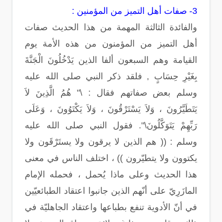
3- صفات أهل التميز من المؤمنين :
والفائدة الثالثة المهمة من هذا الحديث صفات
أهل التميز من المؤمنون من هذه الأمة يوم
القيامة وهم السبعون ألفا الذين يَدْخُلُونَ الْجَنَّةَ
بِغَيْرِ حِسَابٍ , فلقد ذكر النبي صلى الله عليه
وسلم بعض صفاتهم فقال : \" هُمُ الَّذِينَ لاَ
يَتَطَيَّرُونَ ، وَلاَ يَسْتَرْقُونَ ، وَلاَ يَكْتَوُونَ ، وَعَلَى
رَبِّهِمْ يَتَوَكَّلُونَ\". فقول النبي صلى الله عليه
وسلم : (( هم الذين لا يرقون ولا يستَرْقَون ولا
يكتوون ولا يتطيّرون )) ، اختلف الناس في معنى
هذا الحديث وعلى ماذا يُحمل ، فحمله الإمام
المازَرِيّ على أنّهم الذين جانبوا اعتقاد الطبائعيّين
في أنّ الأدوية تنفع بطباعها واعتقاد الجاهليّة في