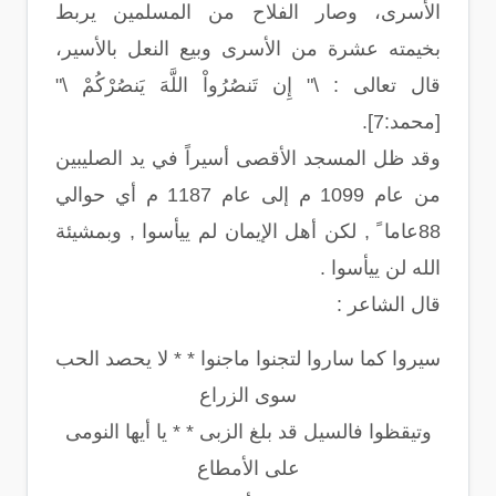
الأسرى، وصار الفلاح من المسلمين يربط
بخيمته عشرة من الأسرى وبيع النعل بالأسير،
قال تعالى : \" إِن تَنصُرُواْ اللَّهَ يَنصُرْكُمْ \"
[محمد:7].
وقد ظل المسجد الأقصى أسيراً في يد الصليبين
من عام 1099 م إلى عام 1187 م أي حوالي
88عاما ً , لكن أهل الإيمان لم ييأسوا , وبمشيئة
الله لن ييأسوا .
قال الشاعر :
سيروا كما ساروا لتجنوا ماجنوا * * لا يحصد الحب
سوى الزراع
وتيقظوا فالسيل قد بلغ الزبى * * يا أيها النومى
على الأمطاع