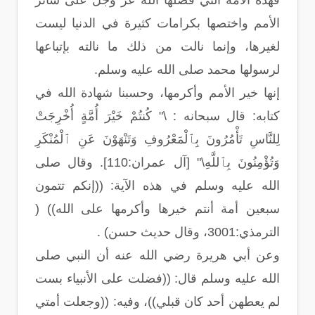
فهذه الأمة التي فضلها الله عز وجل على سائر
الأمم واختصها بكرامات كثيرة في الدنيا ليست
لغيرها، وإنما نالت من ذلك ما نالته بإتباعها
لرسولها محمد صلى الله عليه وسلم.
إنها خير الأمم وأكرمها، وحسبنا شهادة الله في
كتابه: قال سبحانه : \" كُنتُمْ خَيْرَ أُمَّةٍ أُخْرِجَتْ
لِلنَّاسِ تَأْمُرُونَ بِٱلْمَعْرُوفِ وَتَنْهَوْنَ عَنِ ٱلْمُنْكَرِ
وَتُؤْمِنُونَ بِٱللَّهِ\" [آل عمران:110]. وقال صلى
الله عليه وسلم في هذه الآية: ((إنكم تتمون
سبعين أمة أنتم خيرها وأكرمها على الله)) (
الترمذي:3001، وقال حديث حسن) .
وعن أبي هريرة رضي الله عنه أن النبي صلى
الله عليه وسلم قال: ((فضلت على الأنبياء بست
لم يعطهن أحد كان قبلي))، وفيه: ((وجعلت أمتي