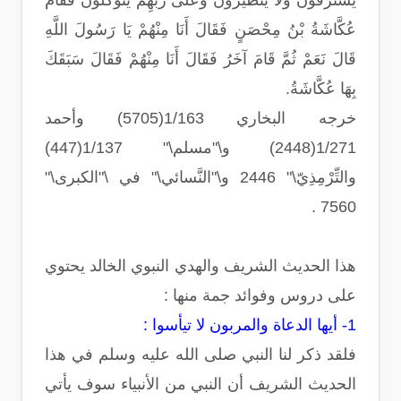
يَسْتَرْقُونَ وَلاَ يَتَطَيَّرُونَ وَعَلَى رَبِّهِمْ يَتَوَكَّلُونَ فَقَامَ
عُكَّاشَةُ بْنُ مِحْصَنٍ فَقَالَ أَنَا مِنْهُمْ يَا رَسُولَ اللَّهِ
قَالَ نَعَمْ ثُمَّ قَامَ آخَرُ فَقَالَ أَنَا مِنْهُمْ فَقَالَ سَبَقَكَ
بِهَا عُكَّاشَةُ.
خرجه البخاري 1/163(5705) وأحمد
1/271(2448) و\"مسلم\" 1/137(447)
والتِّرْمِذِيّ\" 2446 و\"النَّسائي\" في \"الكبرى\"
7560 .
هذا الحديث الشريف والهدي النبوي الخالد يحتوي
على دروس وفوائد جمة منها :
1- أيها الدعاة والمربون لا تيأسوا :
فلقد ذكر لنا النبي صلى الله عليه وسلم في هذا
الحديث الشريف أن النبي من الأنبياء سوف يأتي