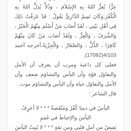
عِزًّا يُعِزُّ اللهُ بِهِ الإِسْلاَمَ ، وَذُلاًّ يُذِلُّ اللهُ بِهِ
الْكُفْرَ.وَكَانَ تَمِيمٌ الدَّارِيُّ يَقُولُ : قَدْ عَرَفْتُ ذَلِكَ
فِي أَهْلِ بَيْتِي ، لَقَدْ أَصَابَ مَنْ أَسْلَمَ مِنْهُمُ الْخَيْرُ ،
وَالشَّرَفُ ، وَالْعِزُّ ، وَلَقَدْ أَصَابَ مَنْ كَانَ مِنْهُمْ
كَافِرًا ، الذُّلُّ ، وَالصَّغَارُ ، وَالْجِزْيَةُ.أخرجه أحمد
4/103(17082).
فعلى كل داعية ومرب أن يعرف أن الأمل
والتفاؤل قوّة وأن اليأس والتشاؤم ضعف وأن
الأمل والتفاؤل حياة وأن اليأس والتشاؤم موت .
قال الشاعر :
اليأسُ في ديننا كُفْرٌ ومَنْقَصةٌ * * * لا أعرٍفُ
اليأسَ والإحباطَ في غَمَمِ
يَفيضُ من أملٍ قلبي ومن ثقةٍ * * * لا يُنبِتُ اليأسَ