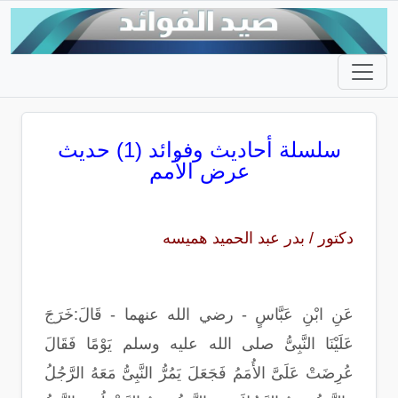
سلسلة أحاديث وفوائد (1) حديث
عرض الأمم
دكتور / بدر عبد الحميد هميسه
عَنِ ابْنِ عَبَّاسٍ - رضي الله عنهما - قَالَ:خَرَجَ
عَلَيْنَا النَّبِىُّ صلى الله عليه وسلم يَوْمًا فَقَالَ
عُرِضَتْ عَلَىَّ الأُمَمُ فَجَعَلَ يَمُرُّ النَّبِىُّ مَعَهُ الرَّجُلُ