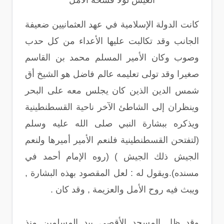
الْعَيْشَ لولا فُسْحَة الأمل
كانت الدولة الإسلامية في عهد العثمانيين ضعيفة
الجانب وقد تكالبت عليها الأعداء من كل حدب
وصوب وكان الأمير المسلم محمد بن القاسم
صغيرا وقد تولى تعليمه عالم فاضل هو الشيخ أق
شمس الدين الذين كان يجلس معه على البحر
وينظران إلى الشاطئ الآخر ناحية القسطنطينية
ويذكره ببشارة النبي صلى الله عليه وسلم
(لتفتحن القسطنطينية فلنعم الأمير أميرها ولنعم
الجيش ذلك الجيش ) (روه الإمام أحمد في
مسنده).ويقول له : لعل المقصود بهذه البشارة ,
ويبث فيه روح الأمل والعزيمة , وقد كان .
وقد ظل المسجد الأقصى بيد المسلمين منذ