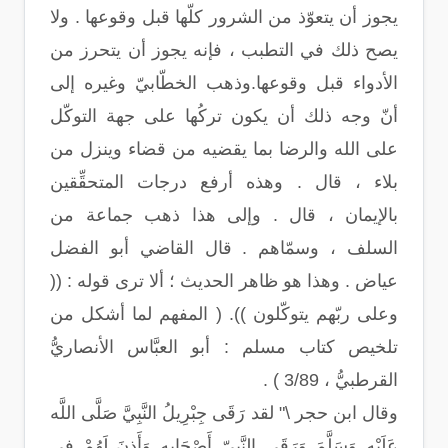
يجوز أن يتعوّذ من الشرور كلّها قبل وقوعها . ولا
يصح ذلك في التطبب ، فإنه يجوز أن يتحرز من
الأدواء قبل وقوعها.وذهب الخطّابيّ وغيره إلى
أنّ وجه ذلك أن يكون تركُها على جهة التوكّل
على الله والرضا بما يقضيه من قضاء وينزل من
بلاء ، قال . وهذه أرفع درجات المتحقِّقين
بالإيمان ، قال . وإلى هذا ذهب جماعة من
السلف ، وسمّاهم . قال القاضي أبو الفضل
عياض . وهذا هو ظاهر الحديث ؛ ألا ترى قوله : ((
وعلى ربّهم يتوكّلون )). ( المفهم لما أشكل من
تلخيص كتاب مسلم : أبو العبَّاس الأنصاريُّ
القرطبيُّ ، 3/89 ) .
وقال ابن حجر \" لقد رَقَى جِبْرِيلُ النَّبِيَّ صَلَّى اللَّه
عَلَيْهِ وَسَلَّمَ وَرَقَى النَّبِيّ أَصْحَابه وَأَذِنَ لَهُمْ فِي