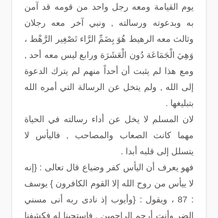
يوم القيامة ومعه رجل واحد من قومه قد آمن
به وبدعوته ورسالته , ونبي آخر معه رجلان
وثالث معه الرهيط هُوَ بِضَمِّ الرَّاء تَصْغِير الرَّهْط ،
وَهِيَ الْجَمَاعَة دُون الْعَشَرَة ورابع ليس معه أحد ,
ومع هذا لم يثبت أن أحداً منهم لم يترك الدعوة
إلى الله , ولم يتخل عن الرسالة التي أمره الله
بتبليغها .
لان المسلم لا يخل عن أداء رسالته في الحياة
مهما كانت الصعاب والمصاحب , فاليأس لا
يتسلل إلى قلبه أبدا .
فهو يعرف أن اليأس كفر وضياع قال تعالى : {إنه
لا ييأس من روح الله إلا القوم الكافرون } يوسف
: 87 ، ويقول : {وأيوب إذ نادى ربه أنى مسني
الضر وأنت أرحم الراحمين . فاستجبنا له فكشفنا