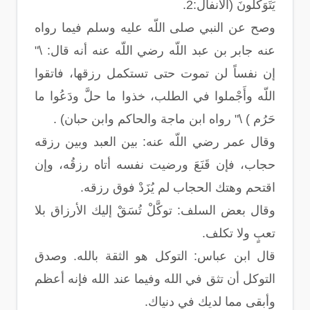
يَتَوَكَّلُونَ (الأنفال:2.
وصح عن النبي صلى اللّه عليه وسلم فيما رواه
عنه جابر بن عبد اللّه رضي اللّه عنه أنه قال: \"
إن نفساً لن تموت حتى تستكمل رزقها، فاتقوا
اللّه وأَجْملوا في الطلب، خذوا ما حلَّ ودَعُوا ما
حَرُم ) \" رواه ابن ماجة والحاكم وابن حبان) .
وقال عمر رضي اللّه عنه: بين العبد وبين رزقه
حجاب، فإن قَنَعَ ورضيت نفسه أتاه رزقُه، وإن
اقتحم وهتك الحجاب لم يُزَدْ فوق رزقه.
وقال بعض السلف: توكَّلْ تُسَقْ إليك الأرزاق بلا
تعبٍ ولا تكلف.
قال ابن عباس: التوكل هو الثقة بالله. وصدق
التوكل أن تثق في الله وفيما عند الله فإنه أعظم
وأبقى مما لديك في دنياك.