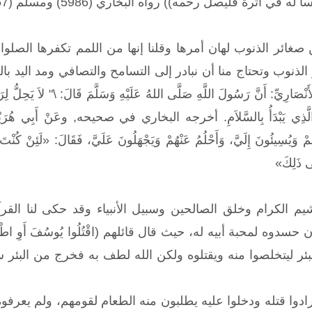
ي أثرة فليصل رحمه)) رواه البخاري (5986) ومسلم (2557)
 صغائر الذنوب لهان أمرها وقلنا إنها من اللمم تكفرها ال
لذنوب وتحتاج منا أن نبادر إلى التسامح والتصافي ومد اليد بالع
ارِيِّ: أَنَّ رَسُولَ اللَّهِ صَلَّى اللهُ عَلَيْهِ وَسَلَّمَ قَالَ: \" لاَ يَحِلُّ لِرَجُل
 الَّذِي يَبْدَأُ بِالسَّلاَمِ. أخرجه البخاري في صحيحه, وعَنْ أَبِي هُرَيْرَةَ، 
مْ وَيُسِيئُونَ إِلَيَّ، وَأَحْلُمُ عَنْهُمْ وَيَجْهَلُونَ عَلَيَّ، فَقَالَ: «لَئِنْ كُنْتَ 
َى ذَلِكَ»
 الكرام وخلق الصالحين وسبيل الأنبياء وقد حكى لنا القرآ
ه لمحبة أبيه له، حيث قال قائلهم (اقْتُلُوا يُوسُفَ أَوِ اطْرَحُوهُ أَرْضًا
 البئر ليتخلصوا منه ويقتلوه ولكن الله لطف به فخرج من البئر س
 أرادوا قتله ودخلوا عليه يطلبون منه الطعام لقومهم، ولم يع