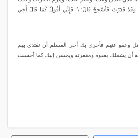
ٍ، وَقَدْ قَدَرْتَ فَأَسْجِحْ قَالَ: \" فَإِنِّي أَقُولُ كَمَا قَالَ أَخِي
قتل وعفو عنهم فأحرى بك أخي المسلم أن تقتدي بهم
الله أن يشملك بعفوه ومغفرته ويحسن إليك كما أحسنت