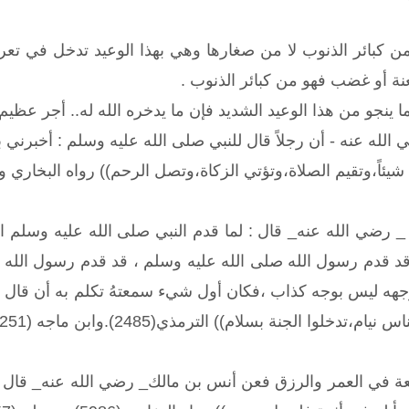
ن كبائر الذنوب لا من صغارها وهي بهذا الوعيد تدخل في تعري
لعنة أو غضب فهو من كبائر الذنوب .
ا ينجو من هذا الوعيد الشديد فإن ما يدخره الله له.. أجر عظ
الله عنه - أن رجلاً قال للنبي صلى الله عليه وسلم : أخبرني 
ه شيئاً،وتقيم الصلاة،وتؤتي الزكاة،وتصل الرحم)) رواه البخاري
 رضي الله عنه_ قال : لما قدم النبي صلى الله عليه وسلم المد
د قدم رسول الله صلى الله عليه وسلم ، قد قدم رسول الله صلى
ه ليس بوجه كذاب ،فكان أول شيء سمعتهُ تكلم به أن قال : ((
ام)) الترمذي(2485).وابن ماجه (3251) . واللفظ له . وأحمد (5/451) . وصححه الألباني
ة في العمر والرزق فعن أنس بن مالك_ رضي الله عنه_ قال :