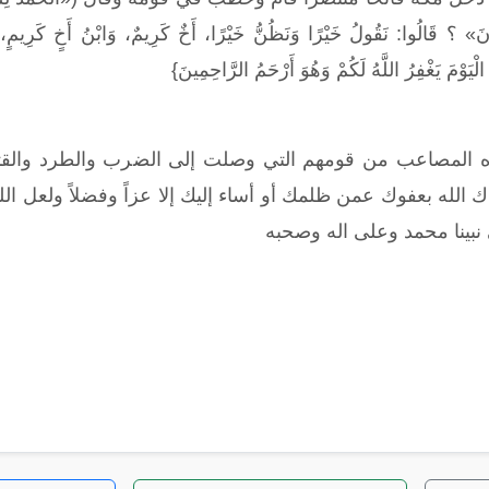
ّونَ» ؟ قَالُوا: نَقُولُ خَيْرًا وَنَظُنُّ خَيْرًا، أَخٌ كَرِيمٌ، وَابْنُ أَخٍ كَرِيم
ْيَوْمَ يَغْفِرُ اللَّهُ لَكُمْ وَهُوَ أَرْحَمُ الرَّاحِمِينَ}
ا هذه المصاعب من قومهم التي وصلت إلى الضرب والطرد وال
 الله بعفوك عمن ظلمك أو أساء إليك إلا عزاً وفضلاً ولعل 
 نبينا محمد وعلى اله وصحبه