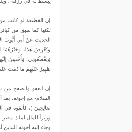
يبسط له في رزقه ، ويُنسأ له ف
إن القطيعة لو كانت من
لكنها كما سبق من كبائر ا
الحديث عَنْ أَبِي أَيُّوبَ الأَنْصَ
وَيُعْرِضُ هَذَا، وَخَيْرُهُمَا
وَيَقْطَعُونِي، وَأُحْسِنُ إِلَيْهِ
ظَهِيرٌ عَلَيْهِمْ مَا دُمْتَ عَل
إن العفو والصفح من شيم
السلام- مع إخوته، بعد أن حسدو
صَالِحِينَ )، فألقوه في
وزيراً للمال لملك مصر.
وجاء إليه أخوته اللذين