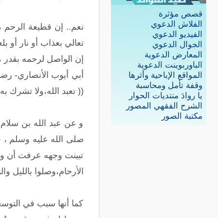
قصص مؤثرة
الفلاش الدعوي
نعم.. إن قطيعة الرحم م
الفيديو الدعوي
تعالي بعذاب أو نار أو ب
الجوال الدعوي
المعارض الدعوية
إن الواصل لرحمه بقدر م
الباوربوينت الدعوية
أبي أيوب الأنصاري- رضي 
المواقع الإباحية وأثرها
وقفة تأمل ومحاسبة
(( تعبد الله،ولا تشرك ب
يا روادَ منتديات الحوار
الشرح الفقهي المصور
مكتبة الصور
و عن عبد الله بن سلام _
صلى الله عليه وسلم ، ق
تبينت وجهه عرفت أن وجه
الأرحام،وصلوا بالليل والناس نيام،تدخلوا الجنة بسل
كما أنها سبب في التوسع