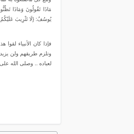
مَاذَا تَقُولُونَ وَمَاذَا تَظُنُ
يُوسُفُ: {لَا تَثْرِيبَ عَلَيْكُمُ ال
فإذا كان الأنبياء لقو
وتلزم طريقهم ولن يزيدك
لعباده .. وصلى الله على