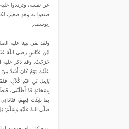
عن نفسه، وترددوا عليه 
[يوسف:]
ولقد لقي نبينا عليه ال
ابْنِ عَبَّاسٍ رَضِيَ اللَّهُ عَنْهُ
خَرَجْتُ, وقد ذكر عليه
عَلَيْكَ يَوْمٌ كَانَ أَشَدَّ مِنْ
يَالِيلَ بْنِ عَبْدِ كُلاَلٍ، فَلَم
بِسَحَابَةٍ قَدْ أَظَلَّتْنِي، فَنَظَ
بِمَا شِئْتَ فِيهِمْ، فَنَادَانِي 
صَلَّى اللهُ عَلَيْهِ وَسَلَّمَ: بَلْ
ومع كل ماصنعوه به لما دخل مك