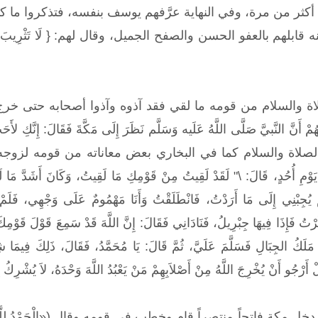
أكثر من مرة، وفي النهاية عرَّفهم يوسف بنفسه، فتذكروا ما كا
صلاة والسلام من قومه ما لقي فقد آذوه وآذوا أصحابه حتى خر
مْ أَنَّ النَّبيَّ صَلَّى اللَّهُ عَلَيه وَسَلَّم نَظَرَ إِلَى مَكَّةَ فَقَالَ: إِنَّكِ لأَ
 الصلاة والسلام كما في البخاري بعض معاناته من قومه لزوجه ع
 يَوْمِ أُحُدٍ، قَالَ: \" لَقَدْ لَقِيتُ مِنْ قَوْمِكِ مَا لَقِيتُ، وَكَانَ أَشَدَّ مَا 
ْ يُجِبْنِي إِلَى مَا أَرَدْتُ، فَانْطَلَقْتُ وَأَنَا مَهْمُومٌ عَلَى وَجْهِي، فَلَمْ أَس
رْتُ فَإِذَا فِيهَا جِبْرِيلُ، فَنَادَانِي فَقَالَ: إِنَّ اللَّهَ قَدْ سَمِعَ قَوْلَ قَوْمِكَ 
مَلَكُ الجِبَالِ فَسَلَّمَ عَلَيَّ، ثُمَّ قَالَ: يَا مُحَمَّدُ، فَقَالَ، ذَلِكَ فِيمَا شِ
 أَرْجُو أَنْ يُخْرِجَ اللَّهُ مِنْ أَصْلاَبِهِمْ مَنْ يَعْبُدُ اللَّهَ وَحْدَهُ، لاَ يُشْرِكُ ب
ة فاتحاً منتصراً قام وخطب في قومه وقال («الْحَمْدُ لِلَّهِ الَّذِي صَدَق