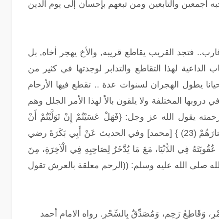
ه أجمعين والتابعين ومن تبعهم بإحسان إلى يوم الدين
رب.. فتجد القريب يقاطع قريبه, والأخ يهجر أخاه, بل
 الداعية لهذا التقاطع والتدابر لوجدتها في كثير من
وأحيانا يطول الهجران لسنوات عدة .. تقطع فيها الأرحام
 دروبها المختلفة ولا يلقون بالاً لهذا الأمر الجلل وهم
لله عز وجل: {فَهَلْ عَسَيْتُمْ إِنْ تَوَلَّيْتُمْ أَنْ
تُفْسِدُوا فِي الْأَرْضِ وَتُقَطِّعُوا أَرْحَامَكُمْ (22) أُولَئِكَ الَّذِينَ لَعَنَهُمُ اللَّهُ فَأَصَمَّهُمْ وَأَعْمَى أَبْصَارَهُمْ (23) } [محمد] وفي الحديث عَنْ أَبِي بَكَرَةَ رضي
قُوبَتَهُ فِي الدُّنْيَا، مَعَ مَا يُدَّخَرُ لِصَاحِبِهِ فِي الْآخِرَةِ، مِنَ
ول الله صلى الله عليه وسلم: ((الرحم معلقة بالعرش تقول
نُ خَمْرٍ، وَقَاطِعُ رَحِمٍ، وَمُصَدِّقٌ بِالسِّحْرِ. رواه الامام أحمد