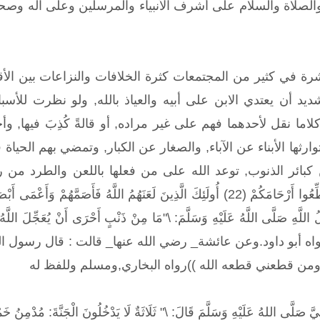
والصلاة والسلام على أشرف الأنبياء والمرسلين وعلى آله وصحب
ة في كثير من المجتمعات كثرة الخلافات والنزاعات بين الأقا
د أن يعتدي الابن على أبيه والعياذ بالله, ولو نظرت للأسباب
 كلاما نقل لأحدهما فهم على غير مراده, أو قالةً كُذِبَ فيها, 
رثها الأبناء عن الآباء, والصغار عن الكبار, وتمضي بهم الحياة في
ئر الذنوب, توعد الله على من فعلها باللعن والطرد من رحمته يقول ا
هِ صَلَّى اللَّهُ عَلَيْهِ وَسَلَّمَ: \"مَا مِنْ ذَنْبٍ أَحْرَى أَنْ يُعَجِّلَ اللَّهُ عُ
رَّحِمِ\"رواه أبو داود.وعن عائشة_ رضي الله عنها_ قالت : قال رس
ومن قطعني قطعه الله ))رواه البخاري,ومسلم وللفظ له
 صَلَّى اللهُ عَلَيْهِ وَسَلَّمَ قَالَ: \" ثَلَاثَةٌ لَا يَدْخُلُونَ الْجَنَّةَ: مُدْمِ