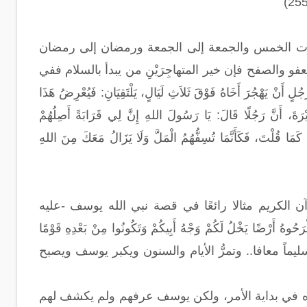
صلوات الخمس والجمعة إلى الجمعة ورمضان إلى رمضان
فو والصفح فإن خير المتهاجِرَيْنِ من يبدأ بالسلام ففي
ٍ أَنْ يَهْجُرَ أَخَاهُ فَوْقَ ثَلاَثِ لَيَالٍ، يَلْتَقِيَانِ: فَيُعْرِضُ هَذَا
أَنَّ رَجُلًا قَالَ: يَا رَسُولَ اللهِ إِنَّ لِي قَرَابَةً أَصِلُهُمْ
كَمَا قُلْتَ، فَكَأَنَّمَا تُسِفُّهُمُ الْمَلَّ وَلَا يَزَالُ مَعَكَ مِنَ اللهِ
ن الكريم مثالا رائعًا في قصة نبي الله يوسف -عليه
 يَخْلُ لَكُمْ وَجْهُ أَبِيكُمْ وَتَكُونُوا مِنْ بَعْدِهِ قَوْمًا
ليماً معافا.. وتمرُّ الأيام والسنون ويكبر يوسف ويصبح
رفوه في بداية الأمر، ولكن يوسف عرفهم ولم يكشف لهم