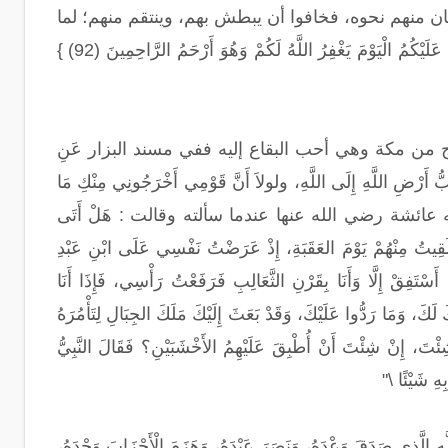
ن منهم نحوه، فخافوا أن يبطش بهم، وينتقم منهم؛ لما
صنعوا به وهو صغير، لكنه قابلهم بالعفو الحسن والصفح الجميل، وقال لهم: { لَا تَثْرِيبَ عَلَيْكُمُ الْيَوْمَ يَغْفِرُ اللَّهُ لَكُمْ وَهُوَ أَرْحَمُ الرَّاحِمِينَ (92) }
ج من مكة وهي أحب البقاع إليه ففي مسند البزار عَنِ
حَبُّ أَرْضِ اللَّهِ إِلَى اللَّهِ، ولولاَ أَنَّ قَوْمِي أَخْرَجُونِي مِنْكِ مَا
ائشة رضي الله عنها عندما سألته وقالت : هَلْ أَتَى
لَقِيتُ مِنْهُمْ يَوْمَ العَقَبَةِ، إِذْ عَرَضْتُ نَفْسِي عَلَى ابْنِ عَبْدِ
ْتَفِقْ إِلَّا وَأَنَا بِقَرْنِ الثَّعَالِبِ فَرَفَعْتُ رَأْسِي، فَإِذَا أَنَا
لَكَ، وَمَا رَدُّوا عَلَيْكَ، وَقَدْ بَعَثَ إِلَيْكَ مَلَكَ الجِبَالِ لِتَأْمُرَهُ
ئْتَ، إِنْ شِئْتَ أَنْ أُطْبِقَ عَلَيْهِمُ الأَخْشَبَيْنِ؟ فَقَالَ النَّبِيُّ
ِهِ شَيْئًا \"
َ وَعْدَهُ، وَنَصَرَ عَبْدَهُ، وَهَزَمَ الْأَحْزَابَ وَحْدَهُ،