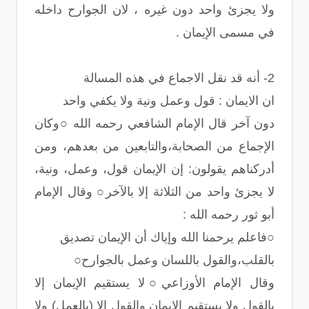
ولا يجزئ واحد دون غيره ، لان الجوارح داخله
في مسمى اﻹيمان .
2- أنه قد نقل الاجماع في هذه المسالة
ان الايمان : قول وعمل ونية ولا يكفي واحد
دون آخر قال اﻹمام الشافعي رحمه الله ○وكان
الإجماع من الصحابة،والتابعين من بعدهم، ومن
أدركناهم يقولون: إن الإيمان قول، وعمل، ونية،
لا يجزئ واحد من الثلاثة إلا بالآخر○ وقال اﻹمام
أبو ثور رحمه الله :
○فاعلم يرحمنا الله وإياك أن اﻹيمان تصديق
بالقلب،والقول باللسان وعمل بالجوارح○
وقال اﻹمام اﻷوزاعي○لا يستقيم اﻹيمان إلا
بالقول ولا يستقيم اﻹيمان والقول إلا (بالعمل) ولا