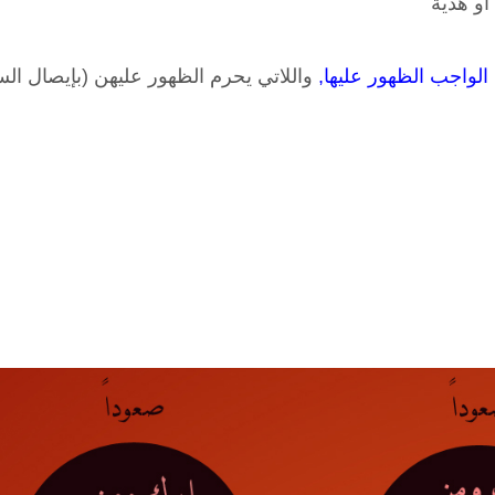
أو هدية
واللاتي يحرم الظهور عليهن (بإيصال ال