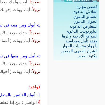
صعوداً:
أبوك وأمك وجدك
قصص مؤثرة
نزولاً:
أبناء وبنات إخوانك 
الفلاش الدعوي
الفيديو الدعوي
الجوال الدعوي
2- أبوك ومن معه في نفس البطن: أبوك وأعمامك وعماتك
المعارض الدعوية
الباوربوينت الدعوية
صعوداً:
جدك وجدتك لأبوك,
المواقع الإباحية وأثرها
نزولاً:
أبناء وبنات ( أعما
وقفة تأمل ومحاسبة
يا روادَ منتديات الحوار
الشرح الفقهي المصور
3- أمك ومن معها في نفس البطن: أمك وأخوالك وخالاتك
مكتبة الصور
صعوداً:
جدك وجدتك لأمك, 
نزولاً:
أبناء وبنات ( أخوال
قواعد:
1- أنواع القائمين بالوصل ثلاثة:
أ/
الواصل : من إذا قطع