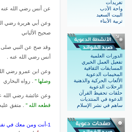
تغريدات
عن أنس رضي الله عنه "
واحة الأدب
البيت السعيد
تربية الأبناء
وعن أبي هريرة رضي ال
صحيح الألباني
وقد صح عن النبي صلى ال
الدورات العلمية
أنس رضي الله عنه .
تفعيل العمل الخيري
المسابقات الثقافية
وعن ابن عمرو رضي الله 
المخيمات الدعوية
الألعاب الحركية والذهنية
وصلها "
. رواه البخاري
الرحلات الدعوية
حلقات تحفيظ القرآن
وعن عائشة رضي الله عن
الدعوة في المنتديات
قطعه الله "
. متفق عليه
ساهم في نشر الإسلام
1-أنت ومن معك في نفس البطن: أنت وإخوانك وأخواتك