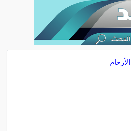
لأرحام