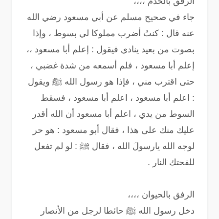
الرفق بالخدم ،،،،
جاء في صحيح مسلم عن أبي مسعود رضي الله
عنه قال : كنتُ أضرب مملوكا لي بسوط ، وإذا
بصوت من بعيد ينادي فيقول : إعلم أبا مسعود ،،
إعلم أبا مسعود ، فلم أسمعه من شدة غضبي ،
حتى اقترب مني ، فإذا هو رسول الله ﷺ ويقول
: اعلم أبا مسعود ، اعلم أبا مسعود ، فسقط
السوط من يدي ، اعلم أبا مسعود أن الله أقدر
عليك منك على هذا ، فقال أبو مسعود : هو حر
لوجه الله يارسولَ الله ، فقال ﷺ : لو لم تفعل
للفحتك النار .
الرفق بالحيوان ،،،،
دخل رسول الله ﷺ حائطا لرجل من الأنصار