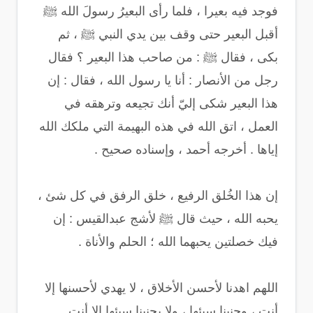
فوجد فيه بعيرا ، فلما رأى البعيرُ رسولَ الله ﷺ
أقبل البعير حتى وقف بين يدي النبي ﷺ ، ثم
بكى ، فقال ﷺ : من صاحب هذا البعير ؟ فقال
رجل من الأنصار : أنا يا رسول الله ، فقال : إن
هذا البعير شكى إليّ أنك تجيعه وترهقه في
العمل ، اتق الله في هذه البهيمة التي ملكك الله
إياها . أخرجه أحمد ، وإسناده صحيح .
إن هذا الخُلق الرفيع ، خلق الرفق في كل شئ ،
يحبه الله ، حيث قال ﷺ لأشج عبدالقيس : إن
فيك خصلتين يحبهما الله ؛ الحلم والأناة .
اللهم اهدنا لأحسن الأخلاق ، لا يهدي لأحسنها إلا
أنت ، وجنبنا سيئها ، ولا يجنبنا سيئها إلا أنت .