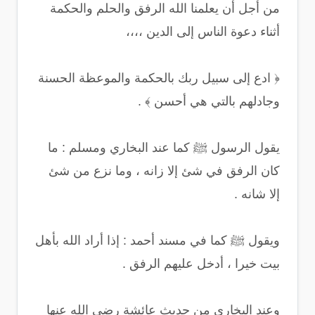
من أجل أن يعلمنا الله الرفق والحلم والحكمة
أثناء دعوة الناس إلى الدين ،،،،
﴿ ادع إلى سبيل ربك بالحكمة والموعظة الحسنة
وجادلهم بالتي هي أحسن ﴾ .
يقول الرسول ﷺ كما عند البخاري ومسلم : ما
كان الرفق في شئ إلا زانه ، وما نزع من شئ
إلا شانه .
ويقول ﷺ كما في مسند أحمد : إذا أراد الله بأهل
بيت خيرا ، أدخل عليهم الرفق .
وعند البخاري من حديث عائشة رضي الله عنها