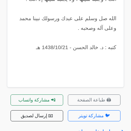
الله صل وسلم على عبدك ورسولك نبينا محمد
وعلى آله وصحبه .
كتبه : د. خالد الحسن - 1438/10/21 هـ
🖨️ طباعة الصفحة
📲 مشاركة واتساب
🐦 مشاركة تويتر
📧 إرسال لصديق