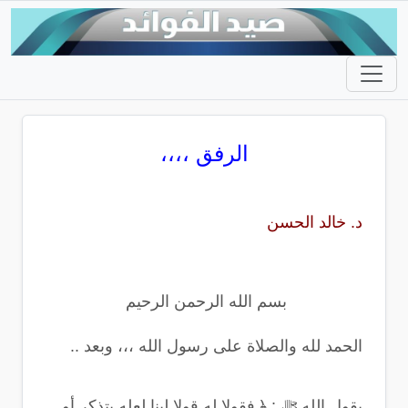
الرفق ،،،،
د. خالد الحسن
بسم الله الرحمن الرحيم
الحمد لله والصلاة على رسول الله ،،، وبعد ..
يقول الله ﷻ : ﴿ فقولا له قولا لينا لعله يتذكر أو