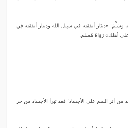
َيْهِ وَسَلَّمَ: «دِينَار أنفقته فِي سَبِيل الله ودينار أنفقته فِي
 أنفقته على أهلك» رَوَاهُ مُسلم.
 من أثر السم على الأجساد؛ فقد تبرأ الأجساد من حر