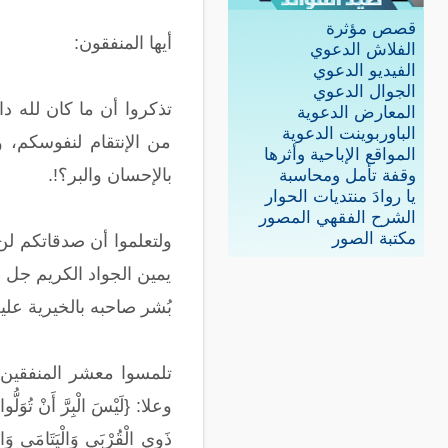
قصص مؤثرة
أيها المنفقون:
الفلاش الدعوي
الفيديو الدعوي
الجوال الدعوي
تذكروا أن ما كان لله 
المعارض الدعوية
الباوربوينت الدعوية
من الإنتقام لنفوسكم، 
المواقع الإباحية وأثرها
بالإحسان والبر؟!.
وقفة تأمل ومحاسبة
يا روادَ منتديات الحوار
الشرح الفقهي المصور
مكتبة الصور
ولتعلموا أن صدقاتكم لن
يمين الجواد الكريم جل و
بُشر صاحبه بالخيرية علي
تلمسوا معشر المنفقين 
وعلا: {لَيْسَ الْبِرَّ أَنْ تُوَلُّوا 