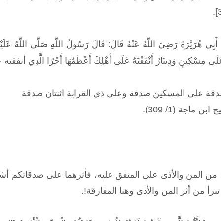
ْرَةَ رَضِيَ اللَّهُ عَنْهُ قَالَ: قَالَ رَسُولُ اللَّهِ صَلَّى اللَّهُ عَل
ِهِ عَلَى مِسْكِينٍ وَدِينَارٌ أَنْفَقْتَهُ عَلَى أَهْلِكَ أَعْظَمُهَا أَجْرًا الَّذِي
صدقة على المسكين صدقة وعلى ذي القرابة اثنتان صدقة
ماجة (1/ 309).
 من المن والأذى على المنفق عليه، فأثرهما على صدقاتكم أشد
برأ من أثر المن والأذى وهنا المفارقة!.