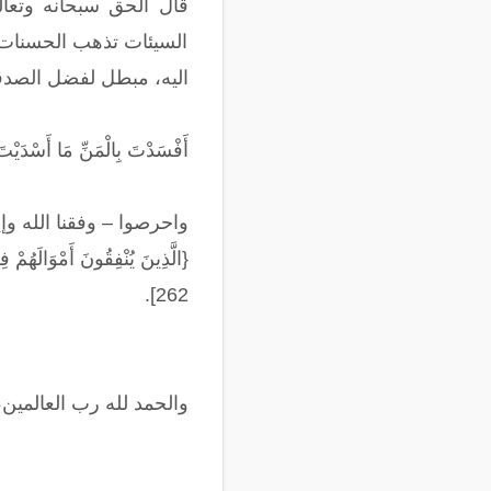
السيئات تذهب الحسنات و
اليه، مبطل لفضل الصدقة
أَفْسَدْتَ بِالْمَنِّ مَا أَسْدَيْت
واحرصوا – وفقنا الله وإ
{الَّذِينَ يُنْفِقُونَ أَمْوَالَهُمْ ف
262].
والحمد لله رب العالمين،