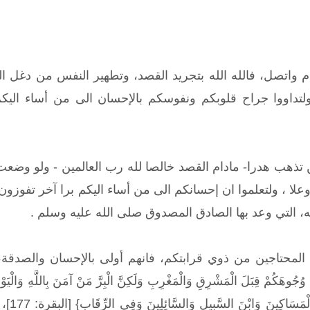
دام واتصل، فالله الله بتجريد القصد، وتطهير النفس من دغل
ولتداووا جراح قلوبكم ونفوسكم بالإحسان الى من أساء اليك
 تذهب هدرا- مادام القصد خالصا لله رب العالمين - ولو وضعت
علا ، ولتعلموا ان إحسانكم الى من أساء اليكم برا آخر تفوزون
ه، التي وعد بها الصادق المصدوق صلى الله عليه وسلم .
المحتاجين من ذوي قرابتكم، فانهم أولى بالإحسان والصدق
وُجُوهَكُمْ قِبَلَ الْمَشْرِقِ وَالْمَغْرِبِ وَلَكِنَّ الْبِرَّ مَنْ آمَنَ بِاللَّهِ وَالْيَوْمِ 
ذَوِي ا