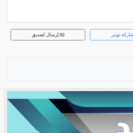
اركة تويتر
📧 إرسال لصديق