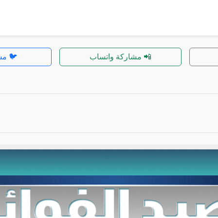
📲 مشاركة واتساب
🐦 مش