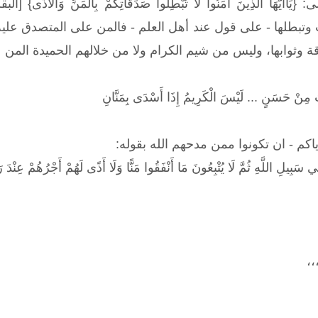
تبطلها - على قول عند أهل العلم - فالمن على المتصدق عليه وأ
 وثوابها، وليس من شيم الكرام ولا من خلالهم الحميدة المن ع
َ مِنْ حَسَنٍ ... لَيْسَ الْكَرِيمُ إِذَا أَسْدَى بِمَنَّانِ
ياكم - ان تكونوا ممن مدحهم الله بقوله:
ِي سَبِيلِ اللَّهِ ثُمَّ لَا يُتْبِعُونَ مَا أَنْفَقُوا مَنًّا وَلَا أَذًى لَهُمْ أَجْرُهُمْ عِنْ
،،