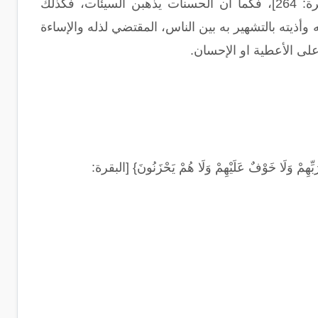
قال الحق سبحانه وتعالى: {يَاأَيُّهَا الَّذِينَ آمَنُوا لَا تُبْطِلُوا صَدَقَاتِكُمْ بِالْمَنِّ وَالْأَذَى} [البقرة: 264]، فكما أن الحسنات يذهبن السيئات، فكذلك
ذيته بالتشهير به بين الناس، المقتضي لذله والإساءة
لى الأعطية او الإحسان.
دَ رَبِّهِمْ وَلَا خَوْفٌ عَلَيْهِمْ وَلَا هُمْ يَحْزَنُونَ} [البقرة: