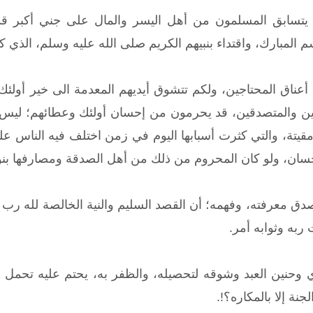
يتسابق المسلمون من أهل اليسر والمال على جني أكبر قد
المبارك، واقتداء بنبيهم الكريم صلى الله عليه وسلم، الذي 
أعناق المحتاجين، ولكم تتشوق أيديهم المعدمة الى خير أولئك 
ن والمتصدقين، قد يحرمون من إحسان أولئك وعطائهم؛ ليس الا
تة، والتي كثرت أسبابها اليوم في زمن اختلف فيه الناس على
حسان، ولو كان المحروم من ذلك من أهل الصدقة ومصارفها بنوعيه
 معرفته، وفهمه؛ أن القصد السليم والنية الخالصة لله رب العا
به وثوابه أمر.
ي وحنين العبد وشوقه لتحصيله، والظفر به، يحتم عليه تحمل
ة إلا بالمكاره؟!.