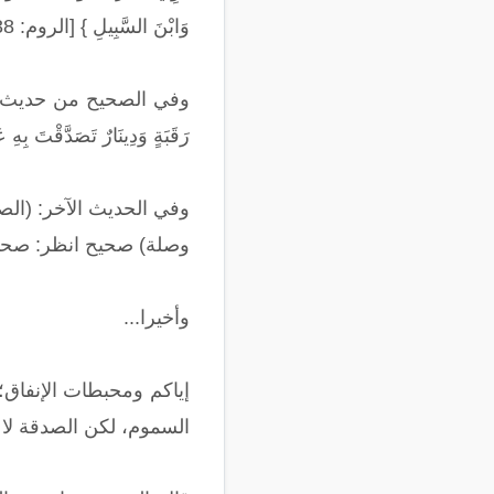
وَابْنَ السَّبِيلِ } [الروم: 38].
وفي الصحيح من حديث أَبِي هُرَي
رَقَبَةٍ وَدِينَارٌ تَصَدَّقْتَ ب
وفي الحديث الآخر: (ال
وصلة) صحيح انظر: صحيح ابن 
وأخيرا...
إياكم ومحبطات الإنفاق؛
السموم، لكن الصدقة لا ت