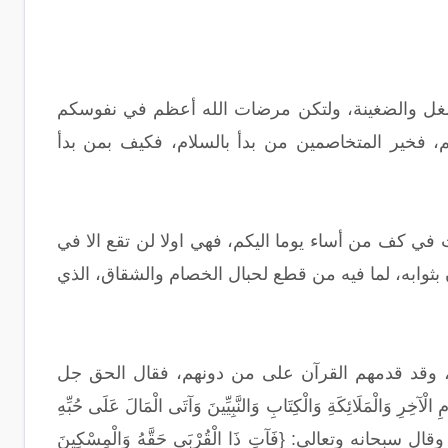
 الغل والضغينة، ولتكن مرضات الله أعظم في نفوسكم
م، فخير المتخاصمين من بدأ بالسلام، فكيف بمن بدأ
 في كف من أساء يوما اليكم، فهي اولا لن تقع الا في
 بثوابه، لما فيه من قطع لحبال الخصام والشقاق، الذي
ة، وقد قدمهم القرآن على من دونهم، فقال الحق جل
الْآخِرِ وَالْمَلَائِكَةِ وَالْكِتَابِ وَالنَّبِيِّينَ وَآتَى الْمَالَ عَلَى حُبِّهِ
لْقُرْبَى وَالْيَتَامَى وَالْمَسَاكِينَ وَابْنَ السَّبِيلِ وَالسَّائِلِينَ وَفِي الرِّقَابِ} [البقرة: 177]، وقال سبحانه وتعالى: {فَآتِ ذَا الْقُرْبَى حَقَّهُ وَالْمِسْكِينَ