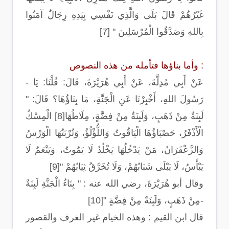
غَيْرُهُمْ قَالَ بَلَى وَالَّذِي نَفْسِي بِيَدِهِ رِجَالٌ آمَنُوا
بِاللهِ وَصَدَّقُوا الْمُرْسَلِينَ " [7]
وأما بناؤها فتأمله من هذه النصوص :
- عَنْ أَبِي مُدِلَّةَ، عَنْ أَبِي هُرَيْرَةَ، قَالَ: قُلْنَا: يَا
رَسُولَ اللهِ، أَخْبِرْنَا عَنِ الْجَنَّةِ، مَا بِنَاؤُهَا؟ قَالَ: "
لَبِنَةٌ مِنْ ذَهَبٍ، وَلَبِنَةٌ مِنْ فِضَّةٍ، مِلَاطُهَا[8] الْمِسْكُ
الْأَذْفَرُ، حَصْبَاؤُهَا الْيَاقُوتُ وَاللُّؤْلُؤُ، وَتُرْبَتُهَا الْوَرْسُ
وَالزَّعْفَرَانُ، مَنْ يَدْخُلُهَا يَخْلُدُ لَا يَمُوتُ، وَيَنْعَمُ لَا
يَبْأَسُ، لَا يَبْلَى شَبَابُهُمْ، وَلَا تُخَرَّقُ ثِيَابُهُمْ "[9]
وقال أبو هُرَيْرَةَ، رضي الله عنه : " بِنَاءُ الْجَنَّةِ لَبِنَةٌ
مِنْ ذَهَبٍ، وَلَبِنَةٌ مِنْ فِضَّةٍ "[10]-
قال ابن القيم : وهذه الخيام غير الغرف والقصور