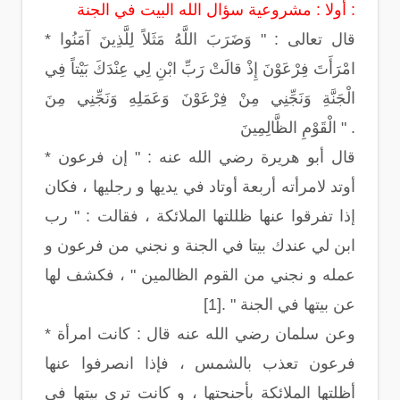
أولا : مشروعية سؤال الله البيت في الجنة :
* قال تعالى : " وَضَرَبَ اللَّهُ مَثَلاً لِلَّذِينَ آمَنُوا
امْرَأَتَ فِرْعَوْنَ إِذْ قالَتْ رَبِّ ابْنِ لِي عِنْدَكَ بَيْتاً فِي
الْجَنَّةِ وَنَجِّنِي مِنْ فِرْعَوْنَ وَعَمَلِهِ وَنَجِّنِي مِنَ
الْقَوْمِ الظَّالِمِينَ " .
* قال أبو هريرة رضي الله عنه : " إن فرعون
أوتد لامرأته أربعة أوتاد في يديها و رجليها ، فكان
إذا تفرقوا عنها ظللتها الملائكة ، فقالت : " رب
ابن لي عندك بيتا في الجنة و نجني من فرعون و
عمله و نجني من القوم الظالمين " ، فكشف لها
عن بيتها في الجنة " .[1]
* وعن سلمان رضي الله عنه قال : كانت امرأة
فرعون تعذب بالشمس ، فإذا انصرفوا عنها
أظلتها الملائكة بأجنحتها ، و كانت ترى بيتها في