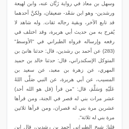
وسهل بن معاذ في رواية زَبَّان عنه، وابن لهيعة
ورشدين- وهو ابن سَعْد- ضعيفان، ولكنَّ أحدهما
قد تابع الآخر، وبقية رجاله ثقات. وله شاهد لا
يُفرح به من حديث أبي هريرة، وقد اختلف في
رفعه وإرساله فرواه الطبراني في "الأوسط"
(283) عن أحمد بن رشدين، قال: حدثنا هانئ بن
المتوكل الإسكندراني، قال: حدثنا خالد بن حميد
المهري، عن زهرة بن معبد، عن سعيد بن
المسيب، عن أبي هريرة، عن النبي صَلَّى اللهُ
عَلَيْهِ وَسَلَّمَ، قال: "من قرأ (قل هو الله أحد)
عشر مرات بني له قصر في الجنة، ومن قرأها
عشرين مرة بني له قصران، ومن قرأها ثلاثين
مرة بني له ثلاثة".
قلنا: شيخ الطبراني أحمد بن رشدين، قال ابن