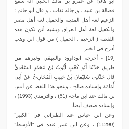
أبو هانئ عن عمرو بن مالك الجنبي أنه سمع
فضالة بن عبيد . ورجاله ثقات . و قال أبو حاتم :
الزعيم لغة أهل المدينة والحميل لغة أهل مصر
والكفيل لغة أهل العراق ويشبه أنن تكون هذه
اللفظة ( الزعيم : الحميل ) من قول ابن وهب
أدرج في الخبر
[19] - أخرجه ابوداوود والبيهقي وغيرهم من
طريق حَدَّثَنَا أَبُو كَعْبٍ أَيُّوبُ بْنُ مُحَمَّدٍ السَّعْدِىُّ
قَالَ حَدَّثَنِى سُلَيْمَانُ بْنُ حَبِيبٍ الْمُحَارِبِىُّ عَنْ أَبِى
أُمَامَةَ وإسناده صالح . وبنحو هذا اللفظ عن أنس
بن مالك عند ابن ماجه (51) ، والترمذي (1993) ،
وإسناده ضعيف أيضاً.
وعن ابن عباس عند الطبراني في "الكبير"
(11290) ، وعن ابن عمر عنده في "الأوسط"