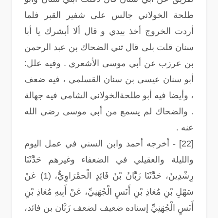
طلحة الخولاني جالس على شفير القبر فلما
أردت الخروج أخذ بيدي و قال ألا أبشرك يا أبا
سنان قلت بلى قال ثني الضحاك بن عبد الرحمن
بن عرزب عن أبي موسى الأشعري . وفيه علل:
أبو سنان عيسى بن سنان القسلمي ، فيه ضعف
، وأيضا فيه أبو طلحةالخولاني الشامي فيه جهالة
. والضحاك لم يسمع من أبي موسى رضي الله
عنه .
[22] - أخرجه أحمد وابن السني في عمل اليوم
والليلة والعقيلي في الضعفاء وغيرهم حَدَّثَنَا
رِشْدِينُ، حَدَّثَنَا زَبَّانُ بْنُ فَائِدٍ الْحمْرَاوِيُّ، (1) عَنْ
سَهْلِ بْنِ مُعَاذِ بْنِ أَنَسٍ الْجُهَنِيِّ، عَنْ أَبِيهِ مُعَاذِ بْنِ
أَنَسٍ الْجُهَنِيِّ إسناده ضعيف لضعف زَبَّان بن فائد،