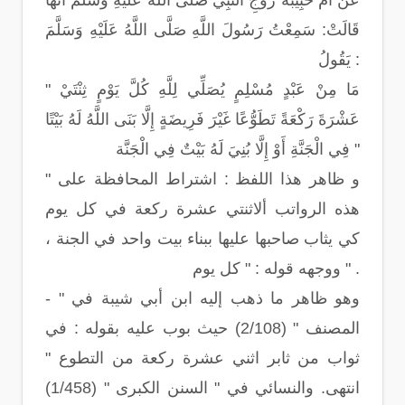
عَنْ أُمِّ حَبِيبَةَ زَوْجِ النَّبِيِّ صَلَّى اللَّهُ عَلَيْهِ وَسَلَّمَ أَنَّهَا
قَالَتْ: سَمِعْتُ رَسُولَ اللَّهِ صَلَّى اللَّهُ عَلَيْهِ وَسَلَّمَ
يَقُولُ :
" مَا مِنْ عَبْدٍ مُسْلِمٍ يُصَلِّي لِلَّهِ كُلَّ يَوْمٍ ثِنْتَيْ
عَشْرَةَ رَكْعَةً تَطَوُّعًا غَيْرَ فَرِيضَةٍ إِلَّا بَنَى اللَّهُ لَهُ بَيْتًا
فِي الْجَنَّةِ أَوْ إِلَّا بُنِيَ لَهُ بَيْتٌ فِي الْجَنَّة "
" و ظاهر هذا اللفظ : اشتراط المحافظة على
هذه الرواتب ألاثنتي عشرة ركعة في كل يوم
كي يثاب صاحبها عليها ببناء بيت واحد في الجنة ،
ووجهه قوله : " كل يوم " .
- وهو ظاهر ما ذهب إليه ابن أبي شيبة في "
المصنف " (2/108) حيث بوب عليه بقوله : في
ثواب من ثابر اثني عشرة ركعة من التطوع "
انتهى. والنسائي في " السنن الكبرى " (1/458)