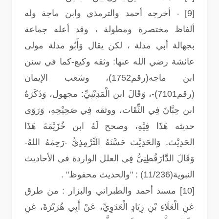
[9] - أخرجه أحمد والترمذي وابن ماجة وله
ألفاظ مختصرة ومطولة ، وقد أعله جماعة
بجهالة أبي مدلة ، لكن يقال وَأَبُو مدلة مولى
عائشة رضي الله عنها: وثقه وكيع-كما في سنن
ابن ماجه(رقم1752)، وشعب الإيمان
(رقم7101)-، وَقَالَ ابن الْمَدِيْنِيِّ: مجهول، وَذَكَرَهُ
ابن حِبَّانَ فِي الثِّقَات، ووثقه فِي صَحِيْحِهِ، وَرَوَى
حديثه هَذَا فِيْهِ، وصحح لَهُ ابن خُزَيْمَةَ هَذَا
الحَدِيْث. وَالحَدِيْث حَسَّنَهُ التِّرْمِذِيُّ -رَحِمَهُ اللهُ-
وَقَالَ الدَّارّقُطِنِيُّ فِي العلل الواردة في الأحاديث
النبوية(11/236) : "والحديث محفوظ" .
[10] مسند أحمد والطبراني والبزار : من طرق
عَنِ الْعَلَاءِ بْنِ زِيَادٍ الْعَدَوِيِّ، عَنْ أَبِي هُرَيْرَةَ، عَنِ