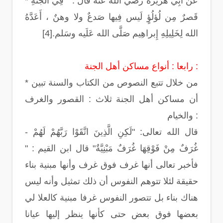
* َعن أَبِي هُرَيرة رضي الله عنه قال : " فِي الجَنَّةِ
قَصرٌ مِن لُؤلُؤٍ لَيس فِيها صَدعٌ ولا وهنٌ ، أَعَدَّهُ
الله لِخَلِيلِهِ إِبراهِيم صَلَّى الله عَلَيه وسَلم.[4]
رابعا : أنواع مساكن أهل الجنة :
* من خلال تتبع النصوص من الكتاب والسنة تبين
أن مساكن أهل الجنة ثلاث : القصور والغرف
والخيام :
- قال الله تعالى: "لَكِنِ الَّذِينَ اتَّقَوْا رَبَّهُمْ لَهُمْ
غُرَفٌ مِنْ فَوْقِهَا غُرَفٌ مَبْنِيَّةٌ" قال ابن القيم : "
فأخبر تعالى أنها غرف فوق غرف وأنها مبنية بناء
حقيقة لئلا تتوهم النفوس أن ذلك تمثيل وأنه ليس
هناك بناء بل تتصور النفوس غرفا مبنية كالعلا لي
بعضها فوق بعض حتى كأنها ينظر إليها عيانا