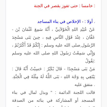
خامسا : حتى تفوز بقصر في الجنة :
أولا : - الإخلاص في بناء المساجد .
- عَنْ عُبَيْدِ اللهِ الْخَوْلاَنِيِّ ، أَنَّهُ سَمِعَ عُثْمَانَ بْنَ
عَفَّانَ ، عِنْدَ قَوْلِ النَّاسِ فِيهِ ، حِينَ بَنَى مَسْجِدَ
الرَّسُول ِصلى الله عليه وسلم : إِنَّكُمْ قَدْ أَكْثَرْتُمْ ،
وَإِنِّي سَمِعْتُ رَسُولَ اللهِ صلى الله عليه وسلم
يَقُولُ:
مَنْ بَنَى مَسْجِدًا - قَالَ بُكَيْرٌ : حَسِبْتُ أَنَّهُ قَالَ :
يَبْتَغِي بِهِ وَجْهَ اللهِ - بَنَى اللَّهُ لَهُ مِثْلَهُ فِي الْجَنَّةِ.
متفق عليه .
قالت اللجنة الدائمة : " وبذل لمال في بناء
المسجد أو المشاركة في بنائه من الصدقة