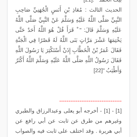
الحديث الثالث : مُعَاذِ بْنِ أَنَسٍ الْجُهَنِيِّ صَاحِبِ
النَّبِيِّ صَلَّى اللَّهُ عَلَيْهِ وَسَلَّمَ عَنْ النَّبِيِّ صَلَّى اللَّهُ
عَلَيْهِ وَسَلَّمَ قَالَ: " ْ قَرَأَ قُلْ هُوَ اللَّهُ أَحَدٌ حَتَّى
يَخْتِمَهَا عَشْرَ مَرَّاتٍ بَنَى اللَّهُ لَهُ قَصْرًا فِي الْجَنَّةِ
فَقَالَ عُمَرُ بْنُ الْخَطَّابِ إِذَنْ أَسْتَكْثِرَ يَا رَسُولَ اللَّهِ
فَقَالَ رَسُولُ اللَّهِ صَلَّى اللَّهُ عَلَيْهِ وَسَلَّمَ اللَّهُ أَكْثَرُ
وَأَطْيَبُ "[22]
----------------------------------
[1] - [1] - أخرجه أبو يعلى وعبدالرزاق والطبري
وغيرهم من طرق عن ثابت عن أبي رافع عن
أبي هريرة . وقد اختلف على ثابت فيه والصواب