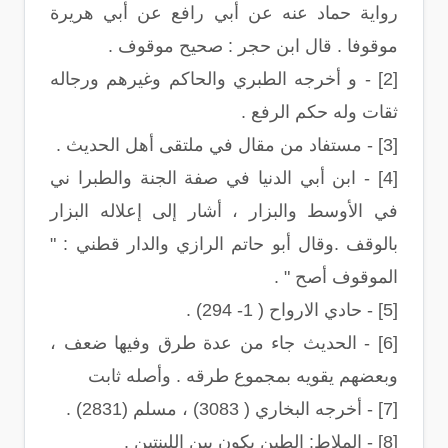
رواية حماد عنه عن أبي رافع عن أبي هريرة
موقوفا . قال ابن حجر : صحيح موقوف .
[2] - و أخرجه الطبري والحاكم وغيرهم ورجاله
ثقات وله حكم الرفع .
[3] - مستفاد من مقال في ملتقى أهل الحديث .
[4] - ابن أبي الدنيا في صفة الجنة والطبرا ني
في الأوسط والبزار ، أشار إلى إعلاله البزار
بالوقف .وقال أبو حاتم الرازي والدار قطني : "
الموقوف أصح " .
[5] - حادي الارواح ( 1- 294) .
[6] - الحديث جاء من عدة طرق وفيها ضعف ،
وبعضهم يقويه بمجموع طرقه . وأصله ثابت
[7] - أخرجه البخاري ( 3083) ، مسلم (2831) .
[8] - الملاط: الطين يكون بين اللبنتين .