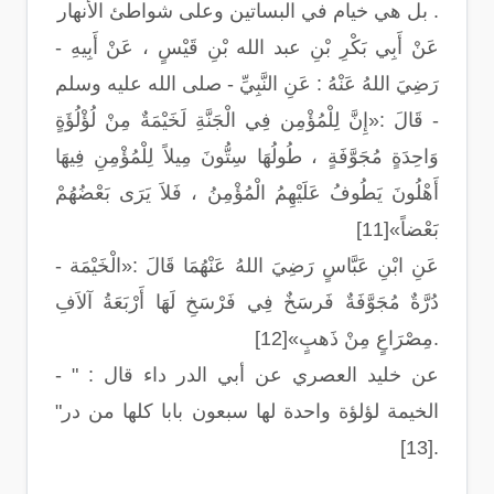
بل هي خيام في البساتين وعلى شواطئ الأنهار .
- عَنْ أَبِي بَكْرِ بْنِ عبد الله بْنِ قَيْسٍ ، عَنْ أَبِيهِ
رَضِيَ اللهُ عَنْهُ : عَنِ النَّبِيِّ - صلى الله عليه وسلم
- قَالَ :«إِنَّ لِلْمُؤْمِن فِي الْجَنَّةِ لَخَيْمَةٌ مِنْ لُؤْلُؤَةٍ
وَاحِدَةٍ مُجَوَّفَةٍ ، طُولُهَا سِتُّونَ مِيلاً لِلْمُؤْمِنِ فِيهَا
أَهْلُونَ يَطُوفُ عَلَيْهِمُ الْمُؤْمِنُ ، فَلاَ يَرَى بَعْضُهُمْ
بَعْضاً»[11]
- عَنِ ابْنِ عَبَّاسٍ رَضِيَ اللهُ عَنْهُمَا قَالَ :«الْخَيْمَة
دُرَّةٌ مُجَوَّفَةٌ فَرسَخٌ فِي فَرْسَخِ لَهَا أَرْبَعَةُ آلاَفِ
مِصْرَاعٍ مِنْ ذَهبٍ»[12].
- عن خليد العصري عن أبي الدر داء قال : "
الخيمة لؤلؤة واحدة لها سبعون بابا كلها من در"
[13].