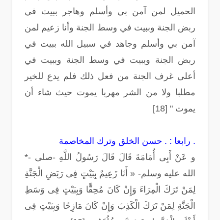
الحميل لمن آمن بي وأسلم وهاجر ببيت في
ربض الجنة وببيت في وسط الجنة وأنا زعيم لمن
آمن بي وأسلم وجاهد في سبيل الله ببيت في
ربض الجنة وببيت في وسط الجنة وببيت في
أعلى غرف الجنة من فعل ذلك فلم يدع للخير
مطلبا ولا من الشر مهربا يموت حيث شاء أن
يموت " [18]
رابعا : . حسن الخلق وترك المخاصمة .
*- و عَنْ أَبِى أُمَامَةَ قَالَ قَالَ رَسُولُ اللَّهِ -صلى
الله عليه وسلم- « أَنَا زَعِيمٌ بِبَيْتٍ فِى رَبَضِ الْجَنَّةِ
لِمَنْ تَرَكَ الْمِرَاءَ وَإِنْ كَانَ مُحِقًّا وَبِبَيْتٍ فِى وَسَطِ
الْجَنَّةِ لِمَنْ تَرَكَ الْكَذِبَ وَإِنْ كَانَ مَازِحًا وَبِبَيْتٍ فِى