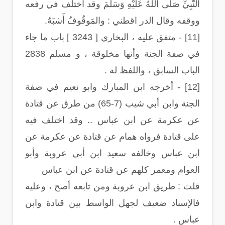
النَّبِيِّ صَلَّى اللهُ عَلَيْهِ وَسَلَّمَ وقد اختلف في رفعه
ووقفه وقال الدر اقطني : والمَوقُوفُ أَشبَهُ.
[11] - متفق عليه ، البخاري [ 3243 ] باب ما جاء
في صفة الجنة وأنها مخلوقة ، و مسلم 2838
الباب السابق ، واللفظ له .
[12] - أخرجه ابن المبارك وابو نعيم في صفة
الجنة وابن أبي شيب (7-65) من طرق عن قتادة
عن عكرمة عن ابن عباس .. وقد اختلف فيه
على قتادة فرواه همام عن قتادة عن عكرمة عن
ابن عباس وخالفه سعيد ابن أبي عروبة وأبو
العوام ومعمر كلهم عن قتادة عن ابن عباس
قلت : طريق ابن عروبة ومن تابعه أصح ، وعليه
فالإسناد ضعيف لجهل الواسط بين قتادة وابن
عباس .