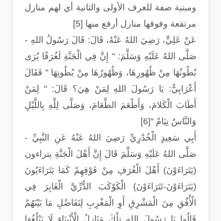
ومبنية صفة للغرف الأولى والثانية أي لهم منازل
مرتفعة وفوقها منازل أرفع منها [5]
- عَنْ عَلِيٍّ، رَضِيَ اللهُ عَنْهُ، قَالَ: قَالَ رَسُولُ اللهِ
صَلَّى اللهُ عَلَيْهِ وَسَلَّمَ: " إِنَّ فِي الْجَنَّةِ لَغُرَفًا يُرَى
بُطُونُهَا مِنْ ظُهُورِهَا، وَظُهُورُهَا مِنْ بُطُونِهَا " فَقَالَ
أَعْرَابِيٌّ: يَا رَسُولَ اللهِ لِمَنْ هِيَ؟ قَالَ: " لِمَنْ
أَطَابَ الْكَلامَ، وَأَطْعَمَ الطَّعَامَ، وَصَلَّى لِلَّهِ بِاللَّيْلِ
وَالنَّاسُ نِيَامٌ "[6]
- أَبِي سَعِيدٍ الْخُدْرِيِّ رَضِيَ اللهُ عَنْهُ عَنِ النَّبِيِّ
صَلَّى اللهُ عَلَيْهِ وَسَلَّمَ قَالَ إِنَّ أَهْلَ الْجَنَّةِ يتراءون
(يَتَرَاءَوْنَ) أَهْلَ الْغُرَفِ مِنْ فَوْقِهِمْ كَمَا يَتَرَاءَيُونَ
(يَتَرَاءَوْنَ-تَتَرَاءَوْنَ) الْكَوْكَبَ الدُّرِّيَّ الْغَابِرَ فِي
الْأُفُقِ مِنَ الْمَشْرِقِ أَوِ الْمَغْرِبِ لِتَفَاضُلِ مَا بَيْنَهُمْ
قَالُوا يَا رَسُولَ اللهِ تِلْكَ مَنَازِلُ الْأَنْبِيَاءِ لَا يَبْلُغُهَا