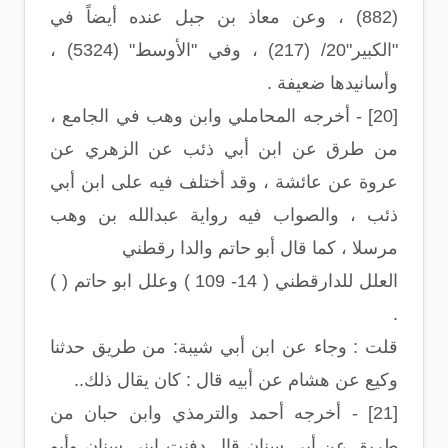
(882) ، وعن معاذ بن جبل عنده أيضاً في
"الكبير"20/ (217) ، وفي "الأوسط" (5324) ،
وأسانيدها ضعيفة .
[20] - أخرجه المحاملي وابن وهب في الجامع ،
من طرق عن ابن أبي ذئب عن الزهري عن
عروة عن عائشة ، وقد أختلف فيه على ابن أبي
ذئب ، والصواب فيه رواية عبدالله بن وهب
مرسلا ، كما قال أبو حاتم والدا رقطني
العلل للدارقطني ( 14- 109 ) وعلل ابو حاتم ( )
.
قلت : وجاء عن ابن أبي شيبة: من طريق حدثنا
وكيع عن هشام عن أبيه قال : كان يقال ذلك..
[21] - أخرجه أحمد والترمذي وابن حبان من
طريق عن أبي سنان قال دفنت ابني سنان وأبو